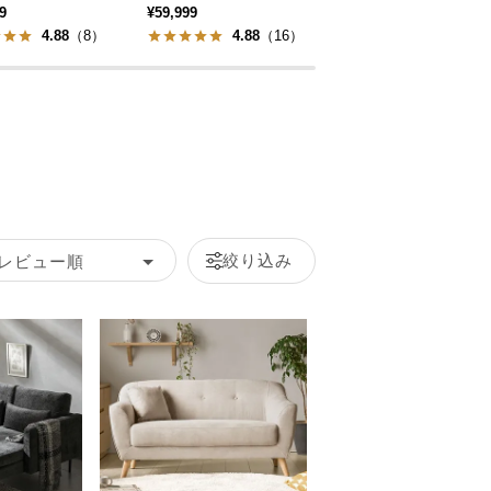
9
¥59,999
¥99,998
4.88
（8）
4.88
（16）
4.75
（8）
絞り込み
レビュー順