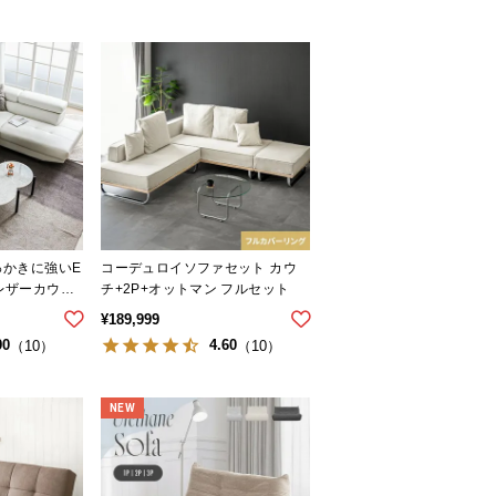
ひっかきに強いE
コーデュロイソファセット カウ
けレザーカウチ
チ+2P+オットマン フルセット
級感
¥
189,999
90
4.60
（10）
（10）
NEW