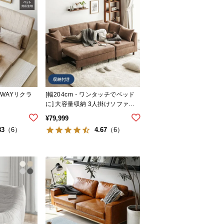
け3WAYリクラ
[幅204cm・ワンタッチでベッド
に] 大容量収納 3人掛けソファー
ベッド 1P切り離し可能
¥
79,999
83
4.67
（6）
（6）