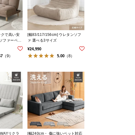
バックで高い安
[幅83/117/156cm] ウレタンソフ
Yソファーベッ
ァ 選べる3サイズ
ート
¥
24,990
67
5.00
（9）
（8）
け3WAYリクラ
[幅240cm・ 傷に強いペット対応