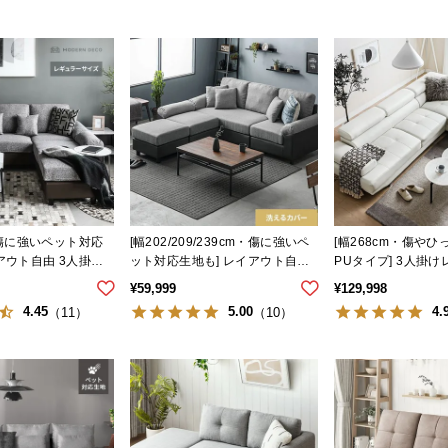
・傷に強いペット対応
[幅202/209/239cm・傷に強いペ
[幅268cm・傷や
アウト自由 3人掛け
ット対応生地も] レイアウト自由
PUタイプ] 3人掛
 レギュラーサイズ
3人掛けカウチソファ
ソファ 広々設計 高
¥
59,999
¥
129,998
4.45
5.00
4.
（11）
（10）