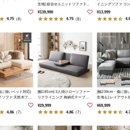
生地] 組合せユニットソファ 3人4
イニングソファ コ
人掛け モジュール フルセット
プ
¥
139,990
¥
13,999
4.75
4.75
4.
（8）
（8）
・傷に強いペット対応]
[幅185cm] 3人掛けローソファー
[幅239cm・傷に
チソファ 天然木フレ
リクライニング 格納式テーブル
生地も] レイアウト
カバー
付き アームレスフロアソファ
カウチソファ ラー
¥
29,999
¥
69,999
4.86
4.86
4.
（7）
（7）