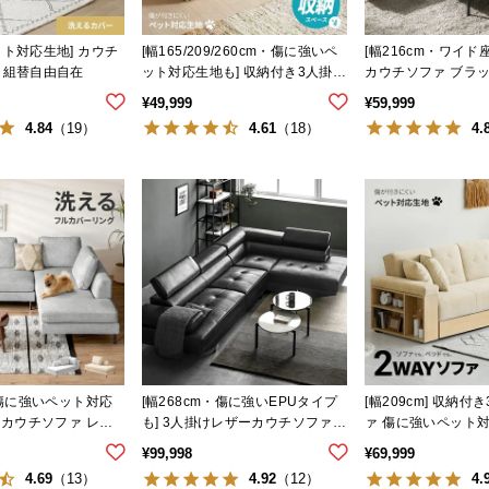
ット対応生地] カウチ
[幅165/209/260cm・傷に強いペ
[幅216cm・ワイド
 組替自由自在
ット対応生地も] 収納付き3人掛け
カウチソファ ブラ
多機能ソファ
脚 L字 ホテルライク
¥
49,999
¥
59,999
4.84
4.61
4.
（19）
（18）
・傷に強いペット対応
[幅268cm・傷に強いEPUタイプ
[幅209cm] 収納
けカウチソファ レイ
も] 3人掛けレザーカウチソファ
ァ 傷に強いペット
洗えるカバー
広々設計 高級感
プ
¥
99,998
¥
69,999
4.69
4.92
4.
（13）
（12）