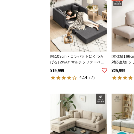
[幅103cm・コンパクトにくつろ
[本体幅166
げる] 2WAY マルチソファーベッ
対応生地] ソ
ド ロータイプ アレンジ多彩
ーベッド
¥
19,999
¥
25,999
4.14
（7）