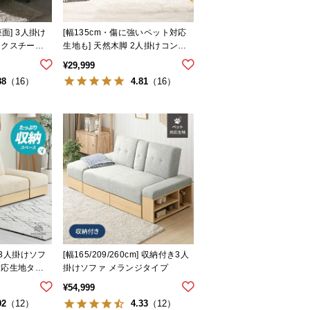
座面] 3人掛け
[幅135cm・傷に強いペット対応
ックスチール
生地も] 天然木脚 2人掛けコンパ
 高級感
クトソファ 北欧風
¥
29,999
88
4.81
（16）
（16）
付き3人掛けソフ
[幅165/209/260cm] 収納付き3人
対応生地タイ
掛けソファ メランジタイプ
¥
54,999
92
4.33
（12）
（12）