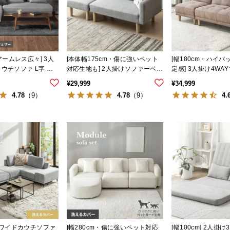
・アームレス広々] 3人
[本体幅175cm・傷に強いペット
[幅180cm・ハイ
ウチソファ L字 肘
対応生地も] 2人掛けソファーベッ
定感] 3人掛け4WA
ド レイアウト自由 カウチ
ド 分離可能 セパレ
¥
29,999
¥
34,999
4.78
4.78
4.
（9）
（9）
] ワイドカウチソファ
[幅280cm・傷に強いペット対応
[幅100cm] 2人掛