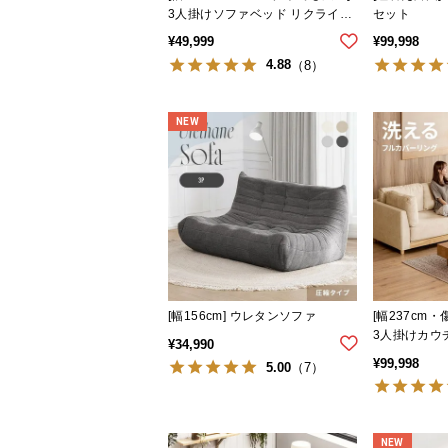
3人掛けソファベッド リクライニ
セット
ング 天然木フレーム 北欧
¥
49,999
¥
99,998
4.88
（8）
NEW
[幅156cm] ウレタンソファ
[幅237cm
3人掛けカウ
¥
34,990
ーム 洗える
¥
99,998
5.00
（7）
NEW