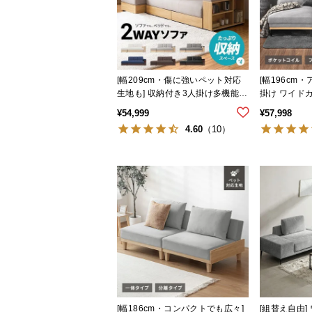
[幅209cm・傷に強いペット対応
[幅196cm
生地も] 収納付き3人掛け多機能ソ
掛け ワイドカ
ファ
なし
¥
54,999
¥
57,998
4.60
（10）
[幅186cm・コンパクトでも広々]
[組替え自由