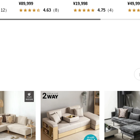
¥89,999
¥19,998
¥49,99
12）
4.63
（8）
4.75
（4）