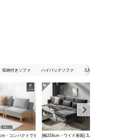
収納付きソファ
ハイバックソファ
3人掛けソファ
2人掛け
スタイル
地も] 2人掛けフロアソファ 座椅子タイプ リクライニング
86cm・コンパクトでも広々] 3人掛けソファベッド リクライニング 天然木フレ
[幅216cm・ワイド座面] 3人掛けカウチソファ ブラ
[組替え自由] ワイドカ