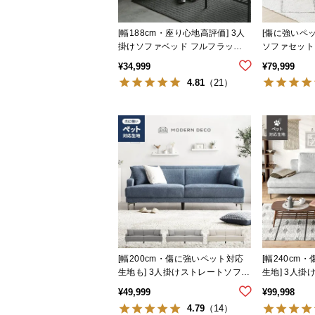
[幅188cm・座り心地高評価] 3人
[傷に強いペ
掛けソファベッド フルフラット
ソファセット
傷に強いペット対応生地も
¥
34,999
¥
79,999
4.81
（21）
[幅200cm・傷に強いペット対応
[幅240cm
生地も] 3人掛けストレートソファ
生地] 3人掛
ごろ寝できるゆったりサイズ
アウト自由 
¥
49,999
¥
99,998
4.79
（14）