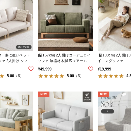
cm・傷に強いペット
[幅157cm] 2人掛けコーデュロイ
[幅130cm] 2人掛
ファ 2人掛け ソファ
ソファ 無垢材木脚 広々アームレ
イニングソファ
スト
¥
49,999
¥
19,999
5.00
5.00
4.
（6）
（6）
NEW
NEW