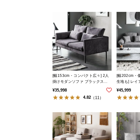
[幅153cm・コンパクト広々] 2人
[幅202cm
掛けモダンソファ ブラックスチ
生地も] レイ
ール脚 ホテルライク 高級感
カウチソファ
¥
35,998
¥
45,999
4.82
（11）