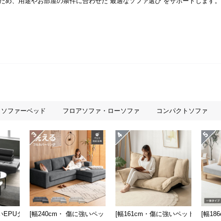
ため、用途やお部屋の条件に合わせた“最適なソファ選び”をサポートします。
ソファーベッド
フロアソファ・ローソファ
コンパクトソファ
も] 収納付き3人掛け多機能ソファ
強いEPUタイプも] 3人掛けレザーカウチソファ 広々設計 高級感
[幅240cm・ 傷に強いペット対応生地] ワイドカウチソファ ロー
[幅161cm・傷に強いペット対応生
[幅1