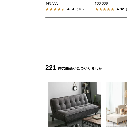
¥49,999
¥99,998
4.61
（18）
4.92
（
221