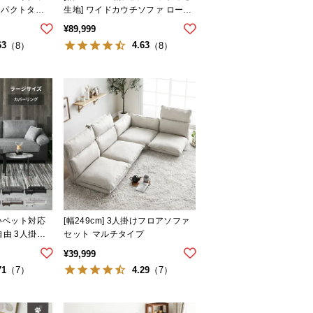
ンパクトタイ
生地] ワイドカウチソファ ロース
タイル
¥
89,999
63
4.63
（8）
（8）
強いペット対応
[幅249cm] 3人掛けフロアソファ
自由 3人掛け
セット マルチタイプ
ジサイズ
¥
39,999
71
4.29
（7）
（7）