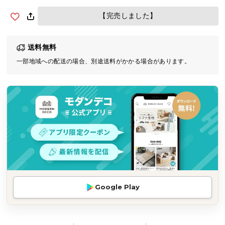
気
【完売しました】
ア
イ
テ
送料無料
ム
一部地域への配送の場合、別途送料がかかる場合があります。
ラ
ン
キ
ン
グ
商
品
カ
テ
Google Play
ゴ
リ
か