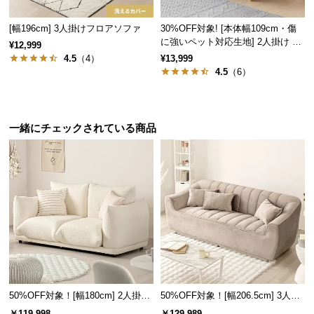
l
l
[幅196cm] 3人掛けフロアソファ
30%OFF対象! [本体幅109cm・傷
に強いペット対応生地] 2人掛け コ
¥12,999
ンパクトソファ ポケット付き
4.5
（4）
¥13,999
4.5
（6）
一緒にチェックされている商品
50%OFF対象！[幅180cm] 2人掛け
50%OFF対象！[幅206.5cm] 3人掛
ソファ
けソファ
￥119,998
￥129,989