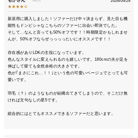
2026/05/29
送
料
新居用に購入しました！ソファーだけ中々決まらず、見た目も機
に
能性もドンピシャなこちらのソファーに出会い即決でした。

つ
そして…なんと言っても50%オフです！！時期限定かもしれませ
い
んが、50%オフならぜっっっったいにオススメです！！

て
存在感がありLDKの主役になっています。

大
色んなスタイルに変えられるのも嬉しいです。180cmの夫が足を
型
伸ばして寝ても全然余裕の大きさです。

商
色が｢まさにこれ…！！｣という色の可愛いベージュでとっても可
品
愛いです。

の
配
羽毛（？）のようなものが結構出てきてしまうので、そこだけ無
送
ければ文句なしの星5です。

に
つ
総合的にはとてもオススメできるソファーだと思います。

い
て