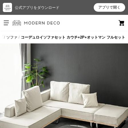
アプリで開く
公式アプリをダウンロード
ログイン
新規会員登録
プ
ソファ
コーデュロイソファセット カウチ+2P+オットマン フルセット
お
気
に
入
り
ア
イ
テ
ム
最