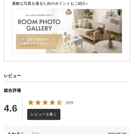
シ
素敵な写真を撮るためのポイントもご紹介♪
ョ
ッ
ピ
ン
グ
ガ
イ
ド
お
レビュー
支
払
総合評価
い
に
10件
つ
4.6
い
レビューを書く
て
配
もか
30代