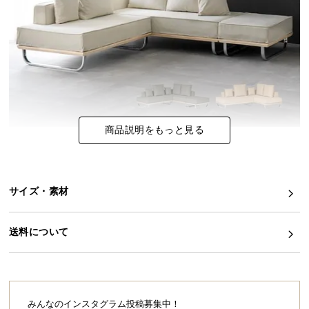
イ
ン
テ
リ
ア
コ
ー
商品説明をもっと見る
デ
ィ
ネ
ー
サイズ・素材
ト
か
ら
送料について
探
す
みんなのインスタグラム投稿募集中！