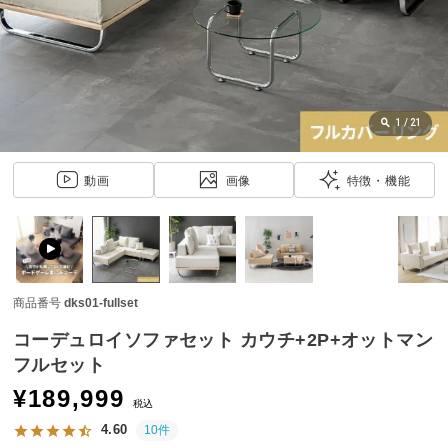
近
チ
ェ
ッ
ク
し
1
/
21
た
ア
動画
画像
特徴・機能
イ
テ
ム
商品番号
dks01-fullset
特
集
コーデュロイソファセット カウチ+2P+オットマン
一
フルセット
覧
¥
189,999
税込
4.60
10件
人