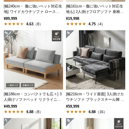
サ
[幅240cm・ 傷に強いペット対応生
[幅161cm・傷に強いペット対応生
地] ワイドカウチソファ ロースタ
地も] 2人掛けフロアソファ 座椅子
ポ
イル
タイプ リクライニング
¥89,999
¥19,998
ー
4.63
（8）
4.75
（4）
ト
お
知
ら
せ
ブ
ロ
[幅186cm・コンパクトでも広々] 3
[幅216cm・ワイド座面] 3人掛けカ
人掛けソファベッド リクライニン
ウチソファ ブラックスチール脚 L
グ
グ 天然木フレーム 北欧
字 ホテルライク 高級感
¥49,999
¥59,999
4.88
（8）
4.88
（16）
企
業