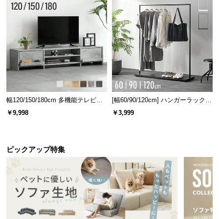
幅120/150/180cm 多機能テレビボ
[幅60/90/120cm] ハンガーラック
ード 木目/石目調 オープン収納・
スチール 4段階高さ調節 サイドフ
￥9,998
￥3,999
引き出し収納付き
ック オープンラック シンプル
ピックアップ特集