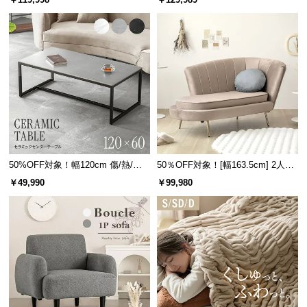
50%OFF対象！幅120cm 傷/熱/汚
50％OFF対象！[幅163.5cm] 2人掛
れに強い セラミック製センターテ
けソファ
￥49,990
￥99,980
ーブル 大理石/モルタル調 300℃耐
熱