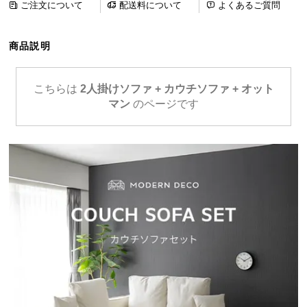
ご注文について
配送料について
よくあるご質問
ら
探
す
商品説明
こちらは
2人掛けソファ + カウチソファ + オット
イ
マン
のページです
ン
テ
リ
ア
テ
イ
ス
ト
か
ら
探
す