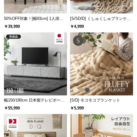
50%OFF対象！[幅93cm] 1人掛け
[S/SD/D] くしゅくしゅブランケッ
ソファ
トフランネルタイプ
￥39,990
￥4,999
幅150/180cm 日本製テレビボード
[S/D] モコモコブランケット
TOT-020
￥55,990
￥5,999