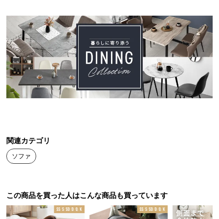
満足でした！
つ
い
て
もり
30代
2024/11/27
開
梱
家を建てたので購入しました。想像より大きくて座り心地もよか
設
ったです。

置
サ
ー
ビ
武井
2024/11/22
ス
関連カテゴリ
に
ソファ
思った以上に良い商品でした。

つ
お部屋の広さにマッチしていて買って良かったです！

い
ありがとうございます
て
この商品を買った人はこんな商品も買っています
搬
入