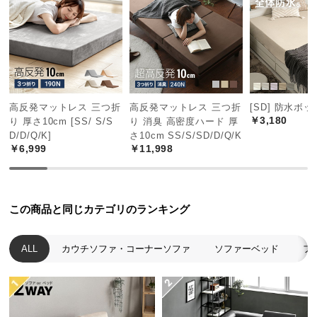
経
路
に
つ
い
て
高反発マットレス 三つ折
高反発マットレス 三つ折
[SD] 防水ボ
￥3,180
り 厚さ10cm [SS/ S/S
り 消臭 高密度ハード 厚
返
D/D/Q/K]
さ10cm SS/S/SD/D/Q/K
品・
￥6,999
￥11,998
キ
ャ
ン
セ
この商品と同じカテゴリのランキング
ル
に
ALL
カウチソファ・コーナーソファ
ソファーベッド
フ
つ
い
て