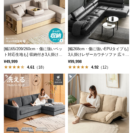
保
証
に
つ
い
て
[幅165/209/260cm・傷に強いペッ
[幅268cm・傷に強いEPUタイプも]
会
ト対応生地も] 収納付き3人掛け多
3人掛けレザーカウチソファ 広々設
員
機能ソファ
計 高級感
¥49,999
¥99,998
規
4.61
（18）
4.92
（12）
約
に
つ
い
て
お
客
様