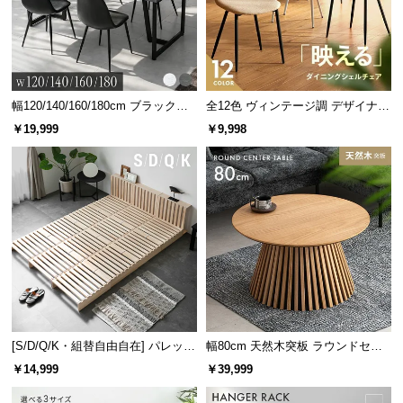
幅120/140/160/180cm ブラックフ
全12色 ヴィンテージ調 デザイナー
レーム ダイニング 大理石調 4人掛
ズシェルチェア
￥19,999
￥9,998
け
[S/D/Q/K・組替自由自在] パレット
幅80cm 天然木突板 ラウンドセン
ベッド 8/12/16枚セット
ターテーブル 美しい格子デザイン
￥14,999
￥39,999