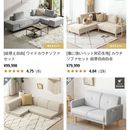
情
報
©
M
O
D
E
R
[組替え自由] ワイドカウチソファ
[傷に強いペット対応生地] カウチ
N
セット
ソファセット 組替自由自在
D
¥99,998
¥79,999
E
4.75
（8）
4.84
（19）
C
O
C
o.,
L
t
d.
A