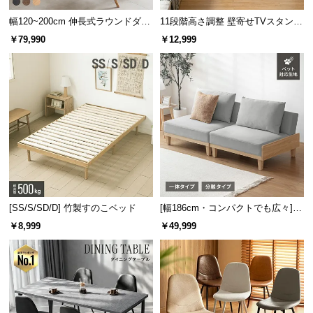
幅120~200cm 伸長式ラウンドダイ
11段階高さ調整 壁寄せTVスタンド
ニングテーブル 6人掛け 天然木突
キャスター付き 上下左右角度調節
￥79,990
￥12,999
板 美しい格子デザイン
機能
[SS/S/SD/D] 竹製すのこベッド
[幅186cm・コンパクトでも広々] 3
人掛けソファベッド リクライニン
￥8,999
￥49,999
グ 天然木フレーム 北欧