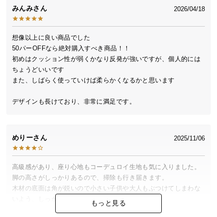
中
みんみ
2026/04/18
型
商
品
想像以上に良い商品でした

50パーOFFなら絶対購入すべき商品！！

の
初めはクッション性が弱くかなり反発が強いですが、個人的には
配
ちょうどいいです

送
また、しばらく使っていけば柔らかくなるかと思います

に
つ
デザインも長けており、非常に満足です。
い
て
めりー
小
2025/11/06
型
商
高級感があり、座り心地もコーデュロイ生地も気に入りました。
品
脚の高さがしっかりあるので、掃除も行き届きます。

の
木材の底面は角が鋭いので小さい子供や大人もぶつけてしまわな
配
いよう、しっかり保護しようと思います。

もっと見る
送
クッションも大きくてふかふかでとても癒されます。全体的に大
に