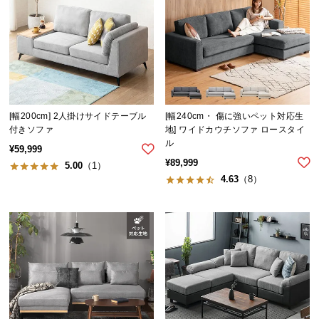
送
料
に
つ
い
て
[幅200cm] 2人掛けサイドテーブル
[幅240cm・ 傷に強いペット対応生
大
付きソファ
地] ワイドカウチソファ ロースタイ
ル
型
¥
59,999
商
¥
89,999
5.00
（1）
品
4.63
（8）
の
配
送
に
つ
い
て