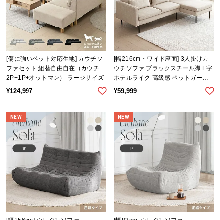
保
証
に
つ
い
て
[傷に強いペット対応生地] カウチソ
[幅216cm・ワイド座面] 3人掛けカ
ファセット 組替自由自在（カウチ+
ウチソファ ブラックスチール脚 L字
2P+1P+オットマン） ラージサイズ
ホテルライク 高級感 ペットガード
会
生地
¥
124,997
¥
59,999
員
規
約
NEW
NEW
に
つ
い
て
お
客
様
[幅156cm] ウレタンソファ
[幅83cm] ウレタンソファ