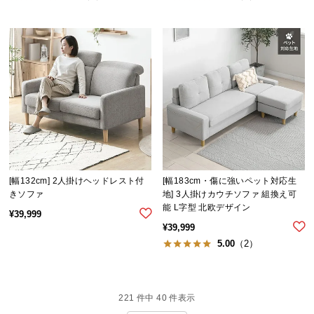
[幅132cm] 2人掛けヘッドレスト付
[幅183cm・傷に強いペット対応生
きソファ
地] 3人掛けカウチソファ 組換え可
能 L字型 北欧デザイン
¥
39,999
¥
39,999
5.00
（2）
221
件中
40
件表示