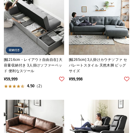
[幅216cm・レイアウト自由自在] 大
[幅265cm] 3人掛けカウチソファ セ
容量収納付き 3人掛けソファーベッ
パレートスタイル 天然木脚 ビッグ
ド 便利なスツール
サイズ
¥
59,999
¥
99,998
4.50
（2）