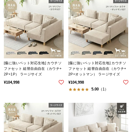
経
路
に
つ
い
て
返
品・
[傷に強いペット対応生地] カウチソ
[傷に強いペット対応生地] カウチソ
キ
ファセット 組替自由自在（カウチ+
ファセット 組替自由自在（カウチ+
ャ
2P+1P） ラージサイズ
2P+オットマン） ラージサイズ
ン
¥
104,998
¥
104,998
セ
5.00
（1）
ル
に
つ
い
て