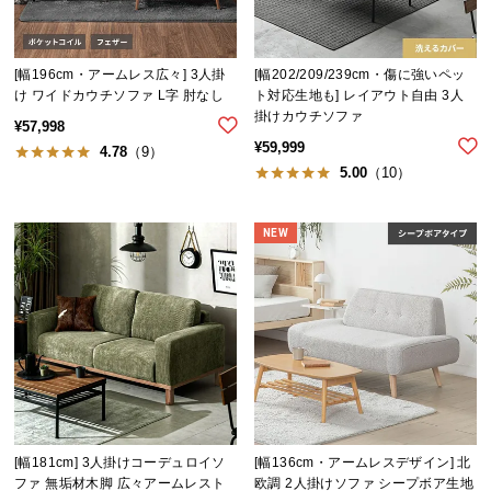
中
型
商
[幅196cm・アームレス広々] 3人掛
[幅202/209/239cm・傷に強いペッ
品
け ワイドカウチソファ L字 肘なし
ト対応生地も] レイアウト自由 3人
の
掛けカウチソファ
¥
57,998
配
¥
59,999
4.78
（9）
送
5.00
（10）
に
つ
い
NEW
て
小
型
商
品
の
配
[幅181cm] 3人掛けコーデュロイソ
[幅136cm・アームレスデザイン] 北
送
ファ 無垢材木脚 広々アームレスト
欧調 2人掛けソファ シープボア生地
に