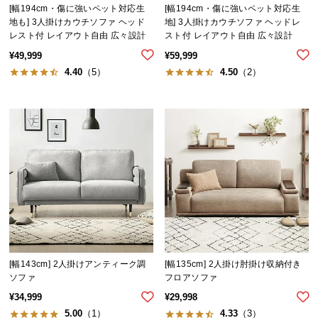
[幅194cm・傷に強いペット対応生
[幅194cm・傷に強いペット対応生
地も] 3人掛けカウチソファ ヘッド
地] 3人掛けカウチソファ ヘッドレ
レスト付 レイアウト自由 広々設計
スト付 レイアウト自由 広々設計
¥
49,999
¥
59,999
4.40
（5）
4.50
（2）
[幅143cm] 2人掛けアンティーク調
[幅135cm] 2人掛け肘掛け収納付き
ソファ
フロアソファ
¥
34,999
¥
29,998
5.00
（1）
4.33
（3）