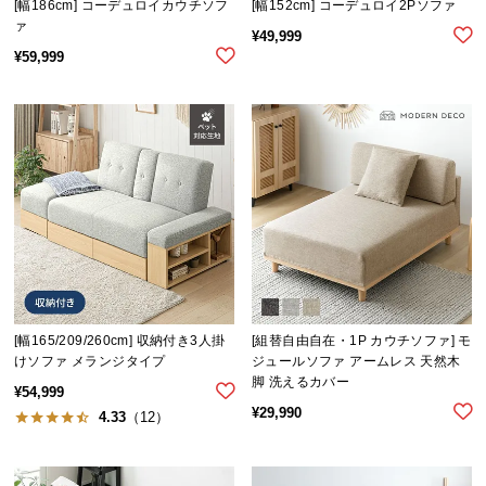
[幅186cm] コーデュロイカウチソフ
[幅152cm] コーデュロイ2Pソファ
ァ
¥
49,999
¥
59,999
[幅165/209/260cm] 収納付き3人掛
[組替自由自在・1P カウチソファ] モ
けソファ メランジタイプ
ジュールソファ アームレス 天然木
脚 洗えるカバー
¥
54,999
¥
29,990
4.33
（12）