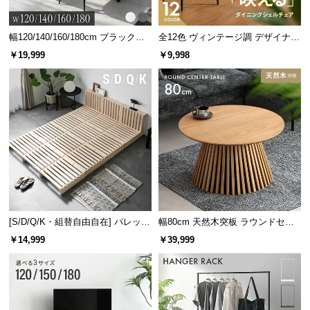
幅120/140/160/180cm ブラックフ
全12色 ヴィンテージ調 デザイナー
レーム ダイニング 大理石調 4人掛
ズシェルチェア
￥19,999
￥9,998
け
[S/D/Q/K・組替自由自在] パレット
幅80cm 天然木突板 ラウンドセン
ベッド 8/12/16枚セット
ターテーブル 美しい格子デザイン
￥14,999
￥39,999