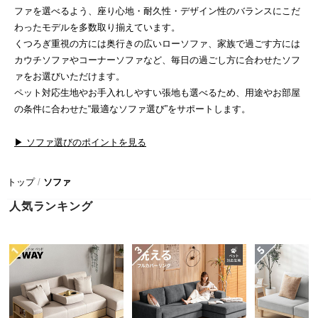
近
ファを選べるよう、座り心地・耐久性・デザイン性のバランスにこだ
チ
わったモデルを多数取り揃えています。
ェ
くつろぎ重視の方には奥行きの広いローソファ、家族で過ごす方には
ッ
カウチソファやコーナーソファなど、毎日の過ごし方に合わせたソフ
ク
ァをお選びいただけます。
し
ペット対応生地やお手入れしやすい張地も選べるため、用途やお部屋
た
の条件に合わせた“最適なソファ選び”をサポートします。
ア
イ
▶ ソファ選びのポイントを見る
テ
ム
トップ
ソファ
人気ランキング
特
集
一
覧
人