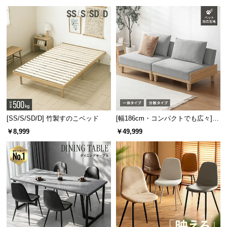
板 美しい格子デザイン
機能
[SS/S/SD/D] 竹製すのこベッド
[幅186cm・コンパクトでも広々] 3
人掛けソファベッド リクライニン
￥8,999
￥49,999
グ 天然木フレーム 北欧