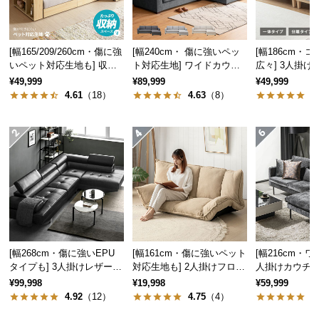
気
ア
イ
[幅165/209/260cm・傷に強
[幅240cm・ 傷に強いペッ
[幅186cm・
テ
いペット対応生地も] 収納
ト対応生地] ワイドカウチ
広々] 3人掛
付き3人掛け多機能ソファ
ソファ ロースタイル
リクライニング
ム
¥49,999
¥89,999
¥49,999
ーム 北欧
4.61
（18）
4.63
（8）
4
ラ
ン
キ
ン
グ
商
品
カ
[幅268cm・傷に強いEPU
[幅161cm・傷に強いペット
[幅216cm・ワ
テ
タイプも] 3人掛けレザーカ
対応生地も] 2人掛けフロア
人掛けカウチソ
ゴ
ウチソファ 広々設計 高級
ソファ 座椅子タイプ リク
クスチール脚 
¥99,998
¥19,998
¥59,999
感
ライニング
イク 高級感
リ
4.92
（12）
4.75
（4）
4
か