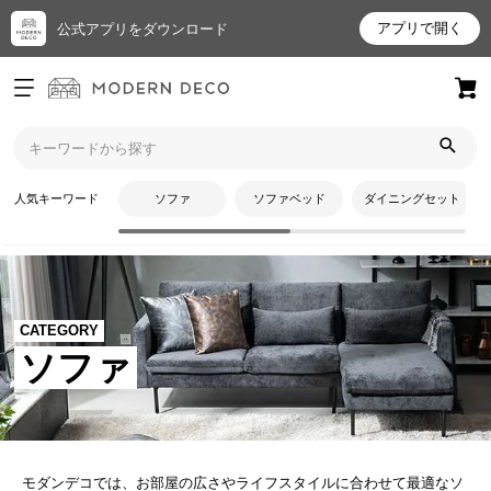
アプリで開く
公式アプリをダウンロード
ログイン
新規会員登録
お
人気キーワード
ソファ
ソファベッド
ダイニングセット
気
に
入
り
ア
CATEGORY
イ
ソファ
テ
ム
最
モダンデコでは、お部屋の広さやライフスタイルに合わせて最適なソ