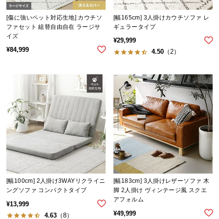
イ
[傷に強いペット対応生地] カウチソ
[幅165cm] 3人掛けカウチソファ レ
ン
ファセット 組替自由自在 ラージサ
ギュラータイプ
イズ
テ
¥
29,999
リ
¥
84,999
4.50
（2）
ア
コ
ー
デ
ィ
ネ
ー
ト
か
ら
探
[幅100cm] 2人掛け3WAYリクライニ
[幅183cm] 3人掛けレザーソファ 木
す
ングソファ コンパクトタイプ
脚 2人掛け ヴィンテージ風 スクエ
アフォルム
¥
13,999
¥
49,999
4.63
（8）