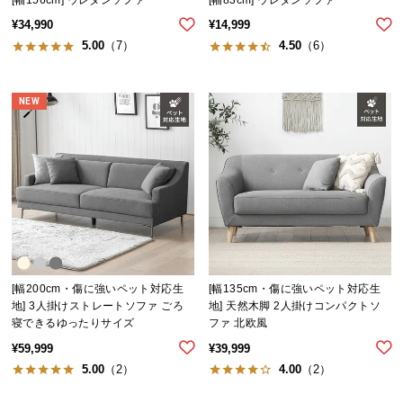
サ
¥
34,990
¥
14,999
ポ
5.00
（7）
4.50
（6）
ー
ト
NEW
お
知
ら
せ
ブ
[幅200cm・傷に強いペット対応生
[幅135cm・傷に強いペット対応生
ロ
地] 3人掛けストレートソファ ごろ
地] 天然木脚 2人掛けコンパクトソ
グ
寝できるゆったりサイズ
ファ 北欧風
¥
59,999
¥
39,999
5.00
（2）
4.00
（2）
企
業