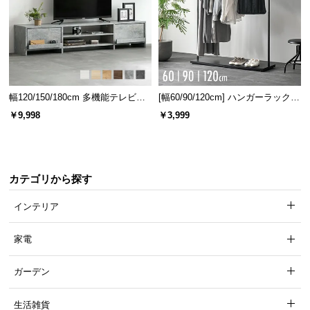
幅120/150/180cm 多機能テレビボ
[幅60/90/120cm] ハンガーラック
ード 木目/石目調 オープン収納・
スチール 4段階高さ調節 サイドフ
￥9,998
￥3,999
引き出し収納付き
ック オープンラック シンプル
カテゴリから探す
インテリア
家電
ガーデン
生活雑貨