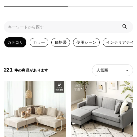
ら
探
す
イ
カテゴリ
カラー
価格帯
使用シーン
インテリアテイ
ン
テ
リ
ア
221
人気順
テ
イ
ス
ト
か
ら
探
す