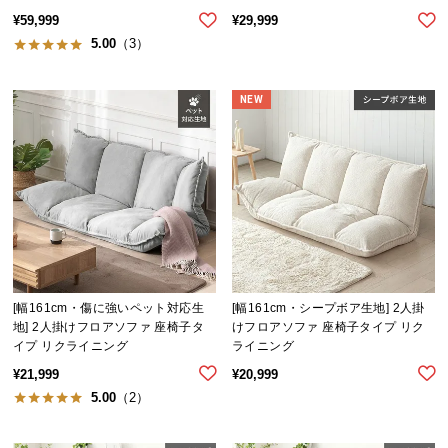
¥
59,999
¥
29,999
つ
5.00
（3）
い
て
NEW
開
梱
設
置
サ
ー
ビ
ス
に
[幅161cm・傷に強いペット対応生
[幅161cm・シープボア生地] 2人掛
つ
地] 2人掛けフロアソファ 座椅子タ
けフロアソファ 座椅子タイプ リク
い
イプ リクライニング
ライニング
て
¥
21,999
¥
20,999
5.00
（2）
搬
入