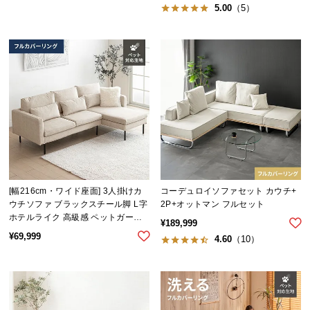
シ
5.00
（5）
ョ
ッ
ピ
ン
グ
ガ
イ
ド
お
支
[幅216cm・ワイド座面] 3人掛けカ
コーデュロイソファセット カウチ+
払
ウチソファ ブラックスチール脚 L字
2P+オットマン フルセット
い
ホテルライク 高級感 ペットガード
¥
189,999
に
生地 フルカバーリング
¥
69,999
4.60
（10）
つ
い
て
配