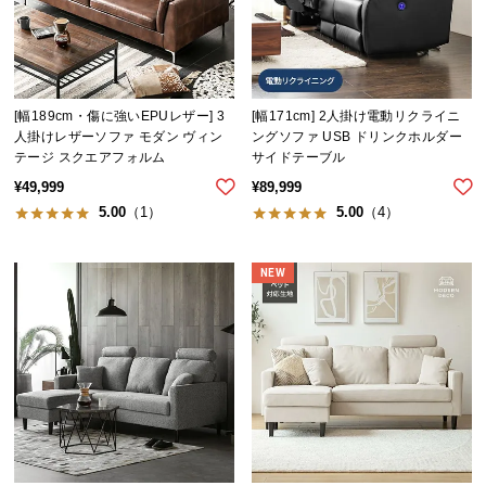
[幅189cm・傷に強いEPUレザー] 3
[幅171cm] 2人掛け電動リクライニ
人掛けレザーソファ モダン ヴィン
ングソファ USB ドリンクホルダー
テージ スクエアフォルム
サイドテーブル
¥
49,999
¥
89,999
5.00
（1）
5.00
（4）
NEW