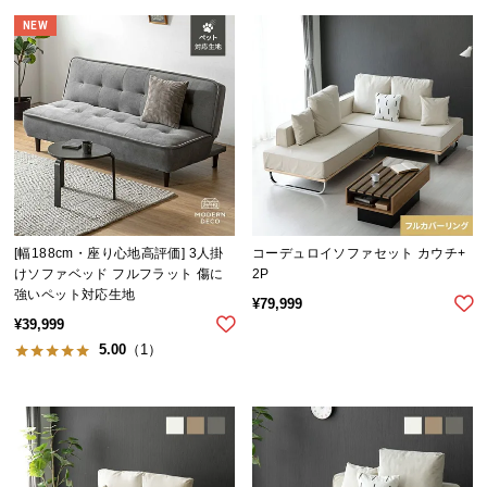
情
報
NEW
©
M
O
D
E
R
N
D
[幅188cm・座り心地高評価] 3人掛
コーデュロイソファセット カウチ+
E
けソファベッド フルフラット 傷に
2P
C
強いペット対応生地
¥
79,999
O
¥
39,999
C
5.00
（1）
o.,
L
t
d.
A