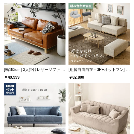
l
l
[幅183cm] 3人掛けレザーソファ 木
[組替自由自在・3P+オットマン] モ
脚 2人掛け ヴィンテージ風 スクエ
ジュールソファ アームレス 天然木
￥49,999
￥82,800
アフォルム
脚 洗えるカバー