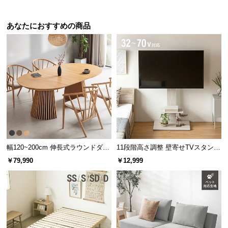
あなたにおすすめの商品
幅120~200cm 伸長式ラウンドダイ
11段階高さ調整 壁寄せTVスタンド
ニングテーブル 6人掛け 天然木突
キャスター付き 上下左右角度調節
￥79,990
￥12,999
板 美しい格子デザイン
機能