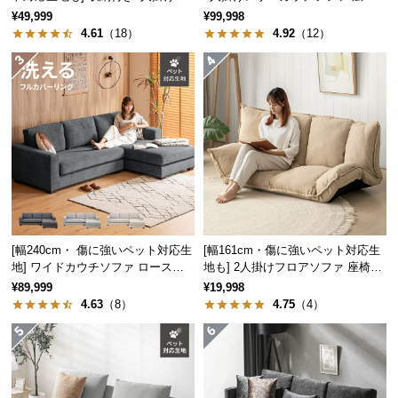
保
機能ソファ
計 高級感
¥49,999
¥99,998
証
4.61
（18）
4.92
（12）
に
つ
い
て
会
員
規
約
に
[幅240cm・ 傷に強いペット対応生
[幅161cm・傷に強いペット対応生
つ
地] ワイドカウチソファ ロースタ
地も] 2人掛けフロアソファ 座椅子
い
イル
タイプ リクライニング
¥89,999
¥19,998
て
4.63
（8）
4.75
（4）
お
客
様