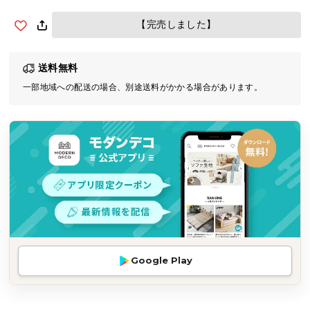
気
【完売しました】
ア
イ
テ
送料無料
ム
一部地域への配送の場合、別途送料がかかる場合があります。
ラ
ン
キ
ン
グ
商
品
カ
テ
Google Play
ゴ
リ
か