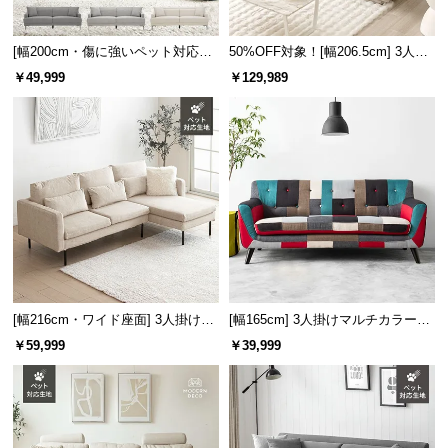
[幅200cm・傷に強いペット対応生
50%OFF対象！[幅206.5cm] 3人掛
地も] 3人掛けストレートソファ ご
けソファ
￥49,999
￥129,989
ろ寝できるゆったりサイズ
[幅216cm・ワイド座面] 3人掛けカ
[幅165cm] 3人掛けマルチカラーソ
ウチソファ ブラックスチール脚 L
ファ
￥59,999
￥39,999
字 ホテルライク 高級感 ペットガ
ード生地