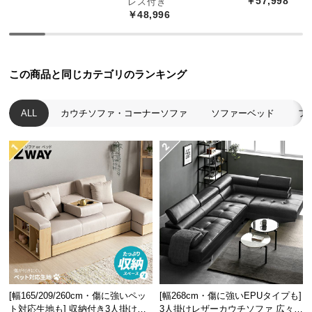
￥57,998
レス付き
経
￥48,996
路
に
つ
い
この商品と同じカテゴリのランキング
て
ALL
カウチソファ・コーナーソファ
ソファーベッド
フ
返
品・
キ
ャ
ン
セ
ル
に
つ
い
て
[幅165/209/260cm・傷に強いペッ
[幅268cm・傷に強いEPUタイプも]
ト対応生地も] 収納付き3人掛け多
3人掛けレザーカウチソファ 広々設