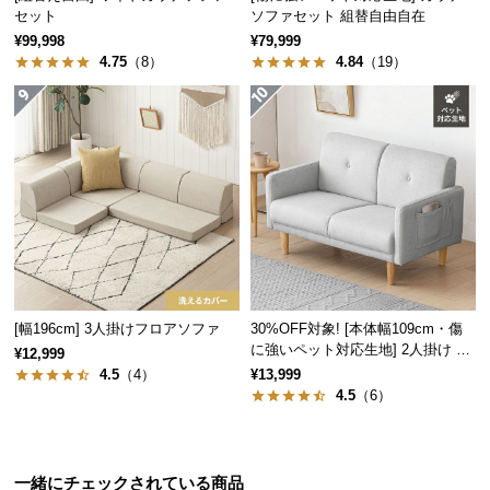
情
セット
ソファセット 組替自由自在
報
¥99,998
¥79,999
4.75
（8）
4.84
（19）
©
M
O
D
E
R
N
D
E
C
O
[幅196cm] 3人掛けフロアソファ
30%OFF対象! [本体幅109cm・傷
C
に強いペット対応生地] 2人掛け コ
¥12,999
o.,
ンパクトソファ ポケット付き
4.5
（4）
¥13,999
L
4.5
（6）
t
d.
A
一緒にチェックされている商品