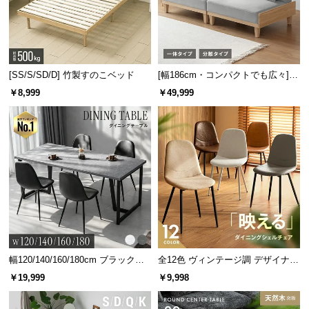
[SS/S/SD/D] 竹製すのこベッド
[幅186cm・コンパクトでも広々] 3
人掛けソファベッド リクライニン
￥8,999
￥49,999
グ 天然木フレーム 北欧
幅120/140/160/180cm ブラックフ
全12色 ヴィンテージ調 デザイナー
レーム ダイニング 大理石調 4人掛
ズシェルチェア
￥19,999
￥9,998
け