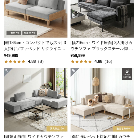
サ
ポ
ー
ト
[幅186cm・コンパクトでも広々] 3
[幅216cm・ワイド座面] 3人掛けカ
人掛けソファベッド リクライニン
ウチソファ ブラックスチール脚 L
お
グ 天然木フレーム 北欧
字 ホテルライク 高級感
¥49,999
¥59,999
知
4.88
（8）
4.88
（16）
ら
せ
ブ
ロ
グ
企
業
[組替え自由] ワイドカウチソファ
[傷に強いペット対応生地] カウチ