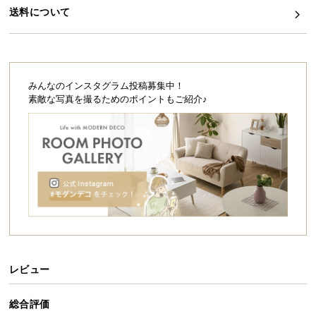
シ
送料について
ョ
ッ
ピ
ン
グ
みんなのインスタグラム投稿募集中！
ガ
素敵な写真を撮るためのポイントもご紹介♪
イ
ド
お
支
払
い
に
つ
い
レビュー
て
総合評価
配