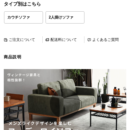
タイプ別はこちら
ら
探
カウチソファ
2人掛けソファ
す
イ
ご注文について
配送料について
よくあるご質問
ン
テ
商品説明
リ
ア
テ
イ
ス
ト
か
ら
探
す