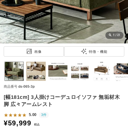
近
チ
ェ
ッ
ク
し
1
/
21
た
ア
画像
特徴・機能
イ
テ
ム
商品番号
ds-065-3p
特
集
[幅181cm] 3人掛けコーデュロイソファ 無垢材木
一
脚 広々アームレスト
覧
5.00
3件
¥
59,999
税込
人