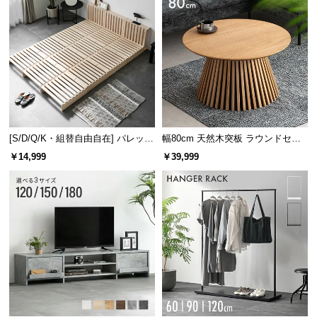
[S/D/Q/K・組替自由自在] パレット
幅80cm 天然木突板 ラウンドセン
ベッド 8/12/16枚セット
ターテーブル 美しい格子デザイン
￥14,999
￥39,999