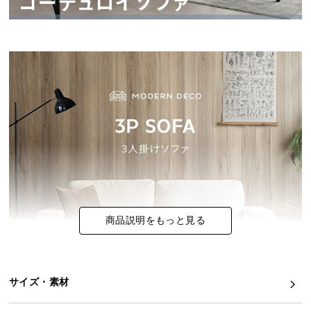
イ
ン
テ
リ
ア
コ
ー
デ
ィ
ネ
ー
ト
か
商品説明をもっと見る
ら
探
す
サイズ・素材