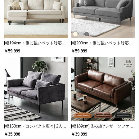
[幅194cm・傷に強いペット対応生
[幅200cm・傷に強いペット対応生
地] 3人掛けカウチソファ ヘッドレ
地] 3人掛けストレートソファ ごろ
￥59,999
￥59,999
スト付 レイアウト自由 広々設計
寝できるゆったりサイズ
[幅153cm・コンパクト広々] 2人掛
[幅189cm] 3人掛けレザーソファ モ
けモダンソファ ブラックスチール
ダン ヴィンテージ スクエアフォル
￥35,998
￥39,999
脚 ホテルライク 高級感
ム