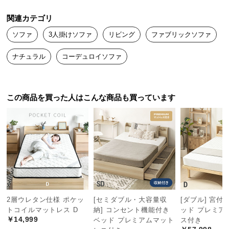
つ
関連カテゴリ
い
て
ソファ
3人掛けソファ
リビング
ファブリックソファ
ナチュラル
コーデュロイソファ
開
梱
設
置
この商品を買った人はこんな商品も買っています
サ
ー
ビ
ス
に
つ
い
て
2層ウレタン仕様 ポケッ
[セミダブル・大容量収
[ダブル] 宮付
トコイルマットレス D
納] コンセント機能付き
ッド プレミア
搬
￥14,999
ベッド プレミアムマット
ス付き
入