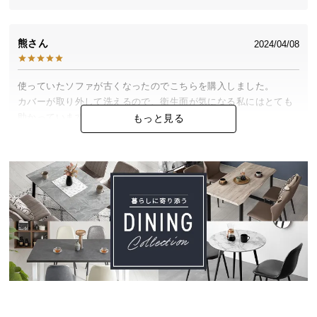
中
型
商
熊
2024/04/08
品
の
使っていたソファが古くなったのでこちらを購入しました。

配
カバーが取り外して洗えるので、衛生面が気になる私にはとても
送
助かっています。

もっと見る
に
ありがとうございます！
つ
い
て
小
型
商
品
の
配
送
に