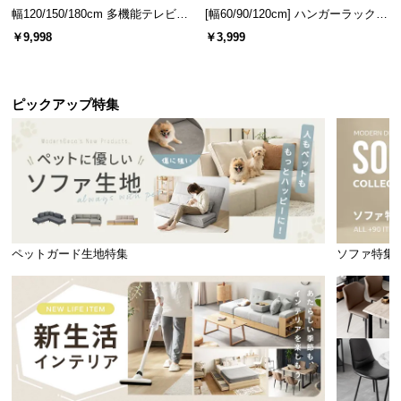
幅120/150/180cm 多機能テレビボ
[幅60/90/120cm] ハンガーラック
ード 木目/石目調 オープン収納・
スチール 4段階高さ調節 サイドフ
￥9,998
￥3,999
引き出し収納付き
ック オープンラック シンプル
ピックアップ特集
ペットガード生地特集
ソファ特集