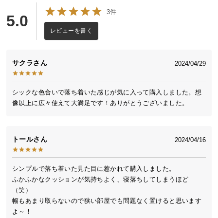
送
3件
5.0
料
に
レビューを書く
つ
い
サクラ
2024/04/29
て
大
シックな色合いで落ち着いた感じが気に入って購入しました。想
型
像以上に広々使えて大満足です！ありがとうございました。
商
品
の
トール
2024/04/16
配
送
に
シンプルで落ち着いた見た目に惹かれて購入しました。

つ
ふかふかなクッションが気持ちよく、寝落ちしてしまうほど
い
（笑）

て
幅もあまり取らないので狭い部屋でも問題なく置けると思います
よ～！