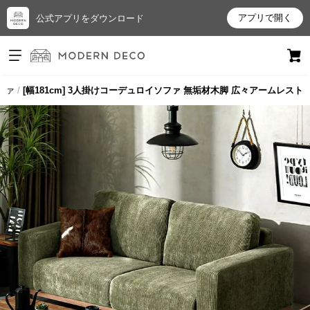
アプリで開く
公式アプリをダウンロード
ログイン
新規会員登録
ファ
[幅181cm] 3人掛けコーデュロイソファ 無垢材木脚 広々アームレスト
お
気
に
入
り
ア
イ
テ
ム
最