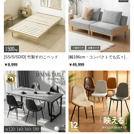
つ
い
て
開
梱
設
置
[SS/S/SD/D] 竹製すのこベッド
[幅186cm・コンパクトでも広々] 3
サ
人掛けソファベッド リクライニン
￥8,999
￥49,999
グ 天然木フレーム 北欧
ー
ビ
ス
に
つ
い
て
搬
入