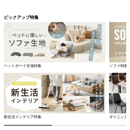
送
料
ピックアップ特集
に
つ
い
て
大
型
商
ペットガード生地特集
ソファ特集
品
の
配
送
に
つ
い
新生活インテリア特集
ダイニング
て