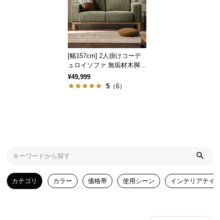
気
ア
イ
テ
[幅157cm] 2人掛けコーデ
ム
ュロイソファ 無垢材木脚
ラ
広々アームレスト
¥49,999
ン
5
（6）
キ
ン
グ
商
品
カ
カテゴリ
カラー
価格帯
使用シーン
インテリアテイ
テ
ゴ
リ
か