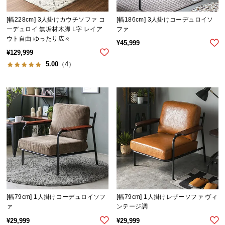
シ
ョ
[幅228cm] 3人掛けカウチソファ コ
[幅186cm] 3人掛けコーデュロイソ
ッ
ーデュロイ 無垢材木脚 L字 レイア
ファ
ピ
ウト自由 ゆったり広々
¥
45,999
ン
¥
129,999
グ
5.00
（4）
ガ
イ
ド
お
支
払
い
に
つ
い
[幅79cm] 1人掛けコーデュロイソフ
[幅79cm] 1人掛けレザーソファ ヴィ
て
ァ
ンテージ調
¥
29,999
¥
29,999
配