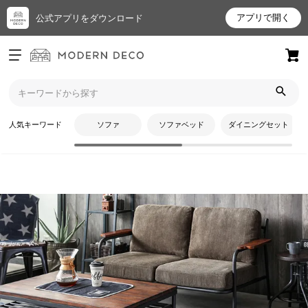
アプリで開く
公式アプリをダウンロード
ログイン
新規会員登録
トップ
ソファ
コーデュロイソファ
お
人気キーワード
ソファ
ソファベッド
ダイニングセット
気
に
入
り
ア
イ
テ
CATEGORY
ム
コーデュロイソファ
最