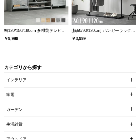
保
証
に
つ
い
幅120/150/180cm 多機能テレビボ
[幅60/90/120cm] ハンガーラック
ード 木目/石目調 オープン収納・
スチール 4段階高さ調節 サイドフ
て
￥9,998
￥3,999
引き出し収納付き
ック オープンラック シンプル
会
員
規
カテゴリから探す
約
インテリア
に
つ
家電
い
て
ガーデン
生活雑貨
お
客
アウトドア
様