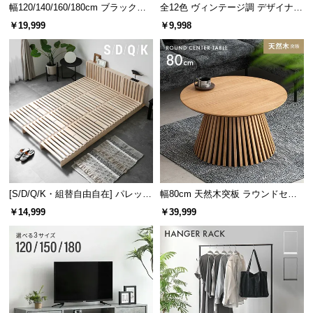
幅120/140/160/180cm ブラックフ
全12色 ヴィンテージ調 デザイナー
経
レーム ダイニング 大理石調 4人掛
ズシェルチェア
路
￥19,999
￥9,998
け
に
つ
い
て
返
品・
キ
ャ
ン
[S/D/Q/K・組替自由自在] パレット
幅80cm 天然木突板 ラウンドセン
セ
ベッド 8/12/16枚セット
ターテーブル 美しい格子デザイン
￥14,999
￥39,999
ル
に
つ
い
て