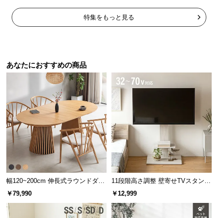
中
型
特集をもっと見る
商
品
の
配
あなたにおすすめの商品
送
に
つ
い
て
小
型
商
品
幅120~200cm 伸長式ラウンドダイ
11段階高さ調整 壁寄せTVスタンド
の
ニングテーブル 6人掛け 天然木突
キャスター付き 上下左右角度調節
￥79,990
￥12,999
配
板 美しい格子デザイン
機能
送
に