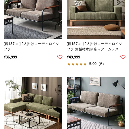
イ
ン
テ
リ
ア
コ
[幅137cm] 2人掛けコーデュロイソ
[幅157cm] 2人掛けコーデュロイソ
ー
ファ
ファ 無垢材木脚 広々アームレスト
デ
¥
36,999
¥
49,999
ィ
5.00
（6）
ネ
ー
ト
か
ら
探
す