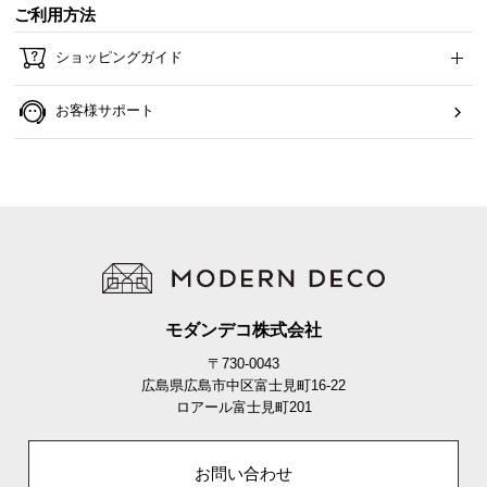
情
ご利用方法
報
ショッピングガイド
©
M
お客様サポート
O
D
E
R
N
D
E
C
O
モダンデコ株式会社
C
〒730-0043
o.,
広島県広島市中区富士見町16-22
L
ロアール富士見町201
t
d.
A
お問い合わせ