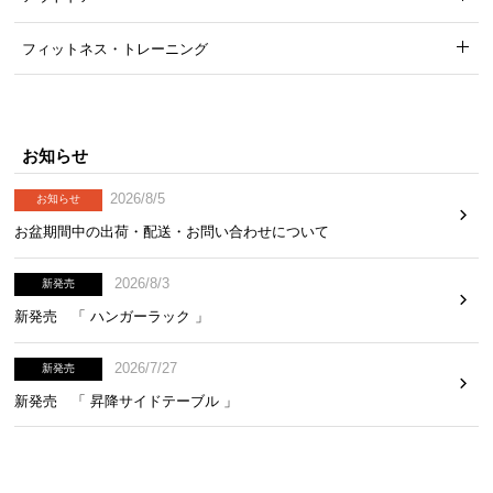
サ
ポ
フィットネス・トレーニング
ー
ト
お知らせ
お
2026/8/5
お知らせ
知
ら
お盆期間中の出荷・配送・お問い合わせについて
せ
2026/8/3
新発売
新発売 「 ハンガーラック 」
ブ
ロ
2026/7/27
新発売
グ
新発売 「 昇降サイドテーブル 」
企
業