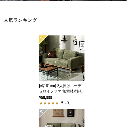
近
チ
ェ
人気ランキング
ッ
ク
し
た
ア
イ
テ
ム
[幅181cm] 3人掛けコーデ
特
ュロイソファ 無垢材木脚
集
広々アームレスト
¥59,999
一
5
（3）
覧
人