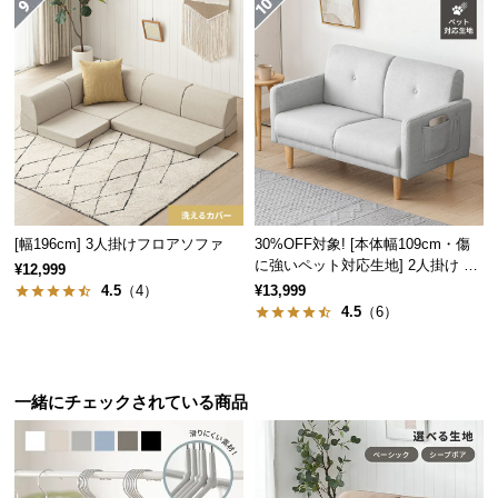
情
報
©
M
O
D
E
R
N
[幅196cm] 3人掛けフロアソファ
30%OFF対象! [本体幅109cm・傷
D
に強いペット対応生地] 2人掛け コ
¥12,999
E
ンパクトソファ ポケット付き
4.5
（4）
¥13,999
C
4.5
（6）
O
C
o.,
L
一緒にチェックされている商品
t
d.
A