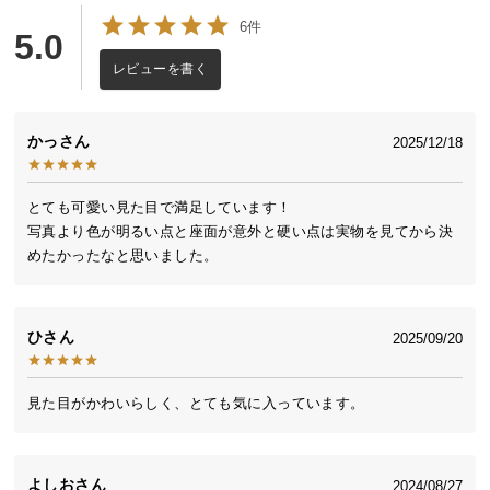
送
6件
5.0
料
に
レビューを書く
つ
い
かっ
2025/12/18
て
大
とても可愛い見た目で満足しています！

型
写真より色が明るい点と座面が意外と硬い点は実物を見てから決
商
品
の
配
ひ
2025/09/20
送
に
つ
見た目がかわいらしく、とても気に入っています。
い
て
よしお
2024/08/27