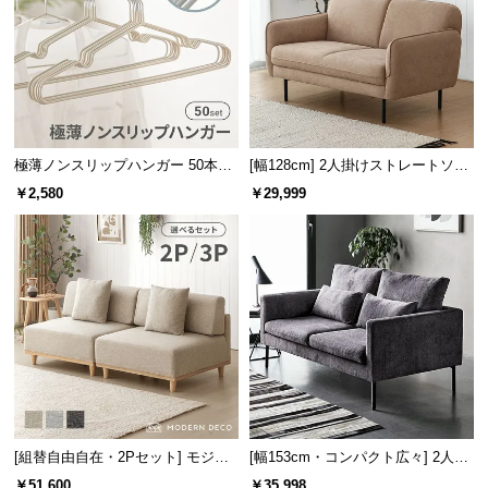
l
l
極薄ノンスリップハンガー 50本セ
[幅128cm] 2人掛けストレートソフ
ット
ァ
￥2,580
￥29,999
[組替自由自在・2Pセット] モジュ
[幅153cm・コンパクト広々] 2人掛
ールソファ アームレス 天然木脚
けモダンソファ ブラックスチール
￥51,600
￥35,998