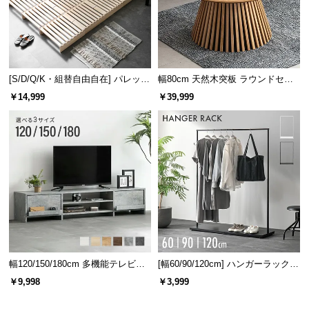
[S/D/Q/K・組替自由自在] パレット
幅80cm 天然木突板 ラウンドセン
ベッド 8/12/16枚セット
ターテーブル 美しい格子デザイン
￥14,999
￥39,999
幅120/150/180cm 多機能テレビボ
[幅60/90/120cm] ハンガーラック
ード 木目/石目調 オープン収納・
スチール 4段階高さ調節 サイドフ
￥9,998
￥3,999
引き出し収納付き
ック オープンラック シンプル