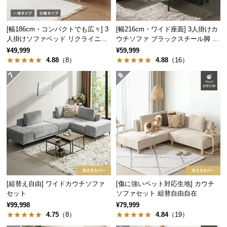
サ
ポ
[幅186cm・コンパクトでも広々] 3
[幅216cm・ワイド座面] 3人掛けカ
ー
人掛けソファベッド リクライニン
ウチソファ ブラックスチール脚 L
ト
グ 天然木フレーム 北欧
字 ホテルライク 高級感
¥49,999
¥59,999
4.88
（8）
4.88
（16）
お
知
ら
せ
ブ
ロ
グ
[組替え自由] ワイドカウチソファ
[傷に強いペット対応生地] カウチ
セット
ソファセット 組替自由自在
¥99,998
¥79,999
4.75
（8）
4.84
（19）
企
業