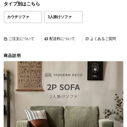
タイプ別はこちら
ら
探
カウチソファ
3人掛けソファ
す
イ
ご注文について
配送料について
よくあるご質問
ン
テ
商品説明
リ
ア
テ
イ
ス
ト
か
ら
探
す