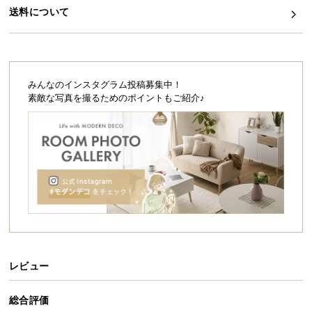
シ
送料について
ョ
ッ
ピ
ン
グ
みんなのインスタグラム投稿募集中！
ガ
素敵な写真を撮るためのポイントもご紹介♪
イ
ド
お
支
払
い
に
つ
い
レビュー
て
総合評価
配