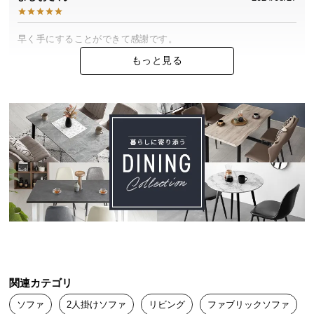
中
型
商
早く手にすることができて感謝です。

品
もっと見る
の
配
送
に
さいとう
2024/04/09
つ
い
ネットで家具を買うのは初めてで少し不安でしたが、結果的に大
て
正解でした！

見た目も色も想像通りでとても気に入っています！

小
またこちらの商品を購入したいです！
型
商
品
ねこねこ
2024/04/01
の
配
関連カテゴリ
送
ソファ
2人掛けソファ
リビング
ファブリックソファ
肘掛けが広くゆったり使えるのがお気に入りポイントです！

に