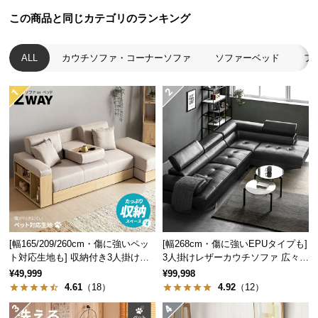
経
この商品と同じカテゴリのランキング
路
に
つ
ALL
カウチソファ・コーナーソファ
ソファーベッド
フ
い
て
返
品・
キ
ャ
ン
セ
ル
に
[幅165/209/260cm・傷に強いペッ
[幅268cm・傷に強いEPUタイプも]
つ
ト対応生地も] 収納付き3人掛け多
3人掛けレザーカウチソファ 広々設
機能ソファ
計 高級感
い
¥49,999
¥99,998
4.61
（18）
4.92
（12）
て