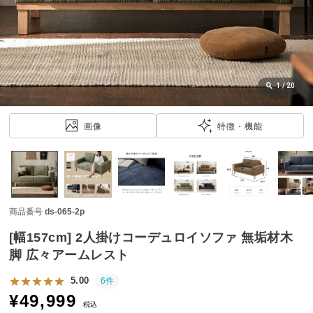
近
チ
ェ
ッ
ク
し
1
/
20
た
ア
画像
特徴・機能
イ
テ
ム
商品番号
ds-065-2p
特
集
[幅157cm] 2人掛けコーデュロイソファ 無垢材木
一
脚 広々アームレスト
覧
5.00
6件
¥
49,999
税込
人