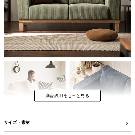
イ
ン
テ
リ
ア
コ
ー
デ
ィ
ネ
ー
ト
か
商品説明をもっと見る
ら
探
す
サイズ・素材