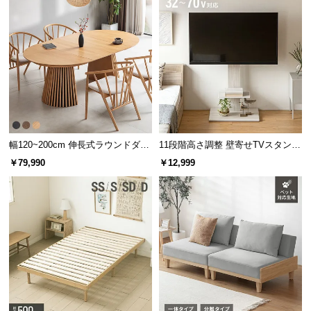
幅120~200cm 伸長式ラウンドダイ
11段階高さ調整 壁寄せTVスタンド
ニングテーブル 6人掛け 天然木突
キャスター付き 上下左右角度調節
￥79,990
￥12,999
板 美しい格子デザイン
機能