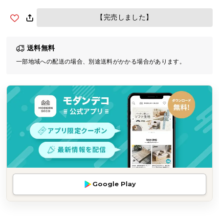
気
【完売しました】
ア
イ
テ
送料無料
ム
一部地域への配送の場合、別途送料がかかる場合があります。
ラ
ン
キ
ン
グ
商
品
カ
テ
Google Play
ゴ
リ
か