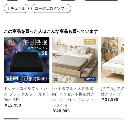
一目見て「イイ！」と思い、サイズ感もピッタリ。

つ
ナチュラル
コーデュロイソファ
形、大きさ、色が理想通りで大満足です！
い
て
この商品を買った人はこんな商品も買っています
開
梱
設
置
サ
ー
ビ
ス
に
ポケットコイルマットレ
[セミダブル・大容量収
[ダブル] すの
つ
ス ブラックカラー 厚さ2
納] コンセント機能付き
付きタイプ
い
￥27,999
0cm SD
ベッド プレミアムマット
て
￥12,999
レス付き
￥48,996
搬
入