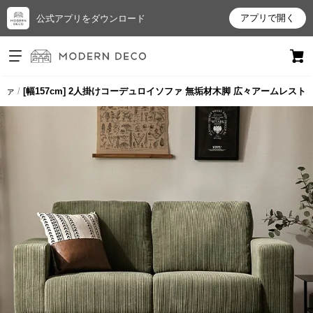
アプリで開く
公式アプリをダウンロード
ログイン
新規会員登録
ファ
[幅157cm] 2人掛けコーデュロイソファ 無垢材木脚 広々アームレスト
お
気
に
入
り
ア
イ
テ
ム
最