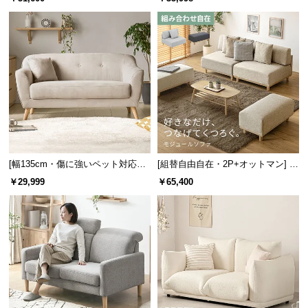
洗えるカバー
脚 ホテルライク 高級感
[幅135cm・傷に強いペット対応生
[組替自由自在・2P+オットマン] モ
地も] 天然木脚 2人掛けコンパクト
ジュールソファ アームレス 天然木
￥29,999
￥65,400
ソファ 北欧風
脚 洗えるカバー