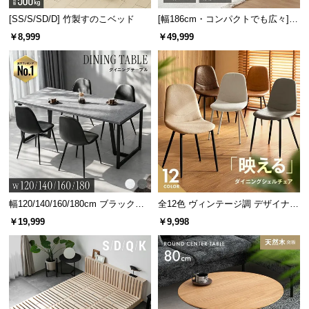
[SS/S/SD/D] 竹製すのこベッド
[幅186cm・コンパクトでも広々] 3
人掛けソファベッド リクライニン
￥8,999
￥49,999
グ 天然木フレーム 北欧
幅120/140/160/180cm ブラックフ
全12色 ヴィンテージ調 デザイナー
レーム ダイニング 大理石調 4人掛
ズシェルチェア
￥19,999
￥9,998
け