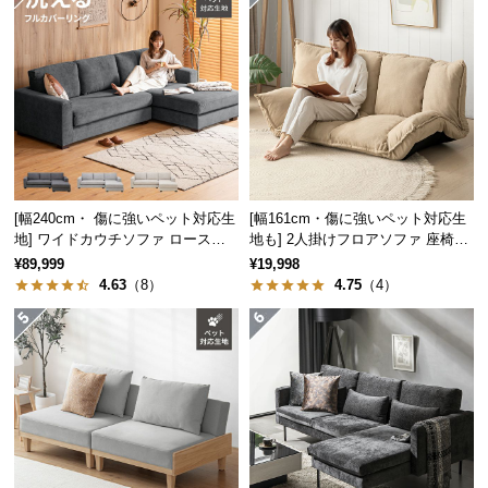
保
証
に
つ
い
て
会
員
[幅240cm・ 傷に強いペット対応生
[幅161cm・傷に強いペット対応生
規
地] ワイドカウチソファ ロースタ
地も] 2人掛けフロアソファ 座椅子
約
イル
タイプ リクライニング
¥89,999
¥19,998
に
4.63
（8）
4.75
（4）
つ
い
て
お
客
様