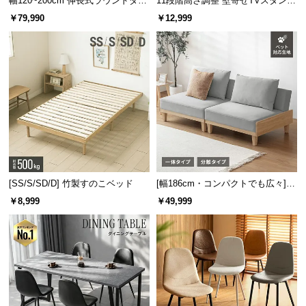
幅120~200cm 伸長式ラウンドダイ
11段階高さ調整 壁寄せTVスタンド
ニングテーブル 6人掛け 天然木突
キャスター付き 上下左右角度調節
￥79,990
￥12,999
板 美しい格子デザイン
機能
[SS/S/SD/D] 竹製すのこベッド
[幅186cm・コンパクトでも広々] 3
人掛けソファベッド リクライニン
￥8,999
￥49,999
グ 天然木フレーム 北欧