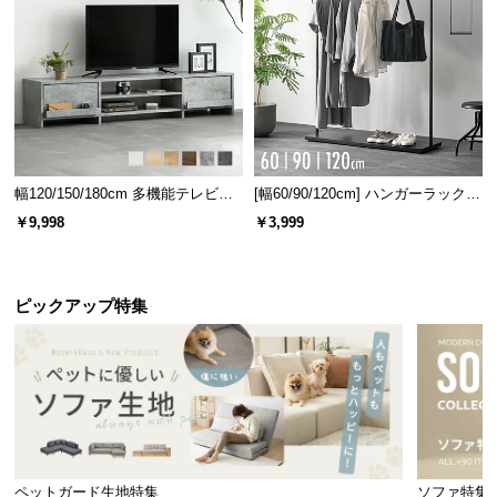
幅120/150/180cm 多機能テレビボ
[幅60/90/120cm] ハンガーラック
ード 木目/石目調 オープン収納・
スチール 4段階高さ調節 サイドフ
￥9,998
￥3,999
引き出し収納付き
ック オープンラック シンプル
ピックアップ特集
ペットガード生地特集
ソファ特集