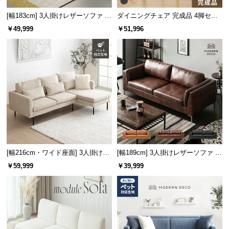
l
l
[幅183cm] 3人掛けレザーソファ 木
ダイニングチェア 完成品 4脚セッ
脚 2人掛け ヴィンテージ風 スクエ
ト
￥49,999
￥51,996
アフォルム
[幅216cm・ワイド座面] 3人掛けカ
[幅189cm] 3人掛けレザーソファ モ
ウチソファ ブラックスチール脚 L
ダン ヴィンテージ スクエアフォル
￥59,999
￥39,999
字 ホテルライク 高級感 ペットガ
ム
ード生地