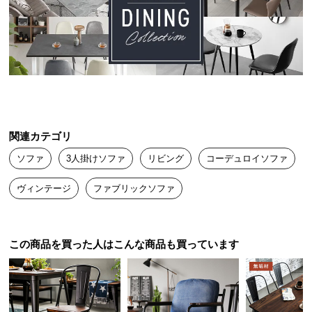
送
料
に
つ
い
て
大
関連カテゴリ
型
商
ソファ
3人掛けソファ
リビング
コーデュロイソファ
品
の
ヴィンテージ
ファブリックソファ
配
送
に
この商品を買った人はこんな商品も買っています
つ
い
て