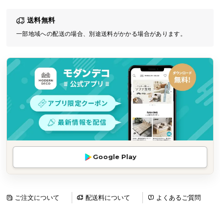
気
送料無料
ア
イ
一部地域への配送の場合、別途送料がかかる場合があります。
テ
ム
ラ
ン
キ
ン
グ
商
Google Play
品
カ
テ
ゴ
ご注文について
配送料について
よくあるご質問
リ
か