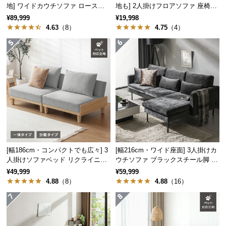
地] ワイドカウチソファ ロースタ
地も] 2人掛けフロアソファ 座椅子
経
イル
タイプ リクライニング
¥89,999
¥19,998
路
4.63
（8）
4.75
（4）
に
つ
い
て
返
品・
キ
ャ
ン
セ
[幅186cm・コンパクトでも広々] 3
[幅216cm・ワイド座面] 3人掛けカ
ル
人掛けソファベッド リクライニン
ウチソファ ブラックスチール脚 L
グ 天然木フレーム 北欧
字 ホテルライク 高級感
に
¥49,999
¥59,999
つ
4.88
（8）
4.88
（16）
い
て