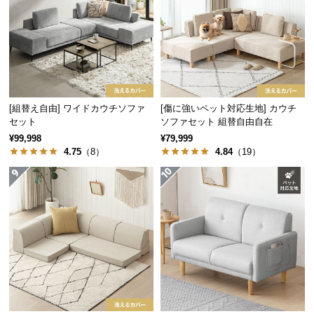
保
証
に
つ
い
て
[組替え自由] ワイドカウチソファ
[傷に強いペット対応生地] カウチ
会
セット
ソファセット 組替自由自在
員
¥99,998
¥79,999
規
4.75
（8）
4.84
（19）
約
に
つ
い
て
お
客
様