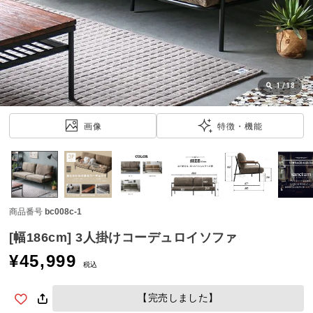
近
チ
ェ
ッ
ク
し
1
/
18
た
ア
画像
特徴・機能
イ
テ
ム
商品番号
bc008c-1
特
集
[幅186cm] 3人掛けコーデュロイソファ
一
¥
45,999
覧
税込
【完売しました】
人