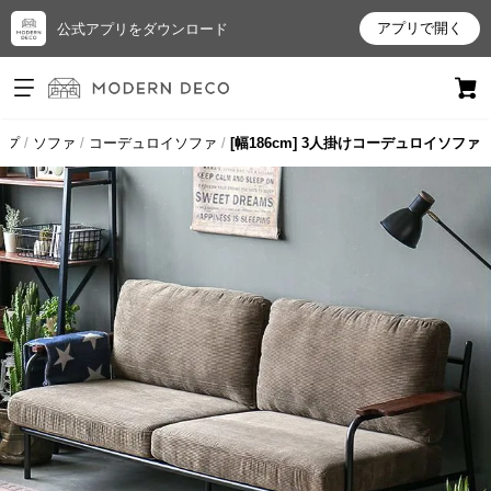
アプリで開く
公式アプリをダウンロード
ログイン
新規会員登録
ップ
ソファ
コーデュロイソファ
[幅186cm] 3人掛けコーデュロイソファ
お
気
に
入
り
ア
イ
テ
ム
最