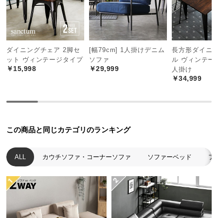
中
型
商
品
の
ダイニングチェア 2脚セ
[幅79cm] 1人掛けデニム
長方形ダイニ
ット ヴィンテージタイプ
ソファ
ル ヴィンテー
配
￥15,998
￥29,999
人掛け
送
￥34,999
に
つ
い
て
この商品と同じカテゴリのランキング
小
型
ALL
カウチソファ・コーナーソファ
ソファーベッド
フ
商
品
の
配
送
に