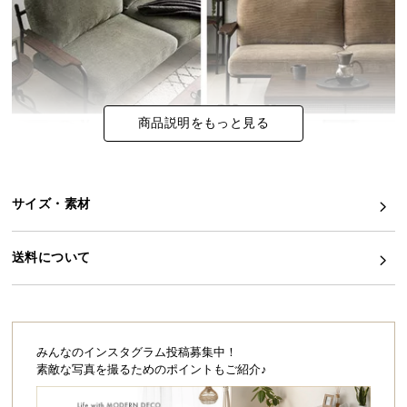
イ
ン
テ
リ
ア
商品説明をもっと見る
コ
ー
デ
ィ
サイズ・素材
ネ
ー
送料について
ト
か
ら
探
す
みんなのインスタグラム投稿募集中！
素敵な写真を撮るためのポイントもご紹介♪