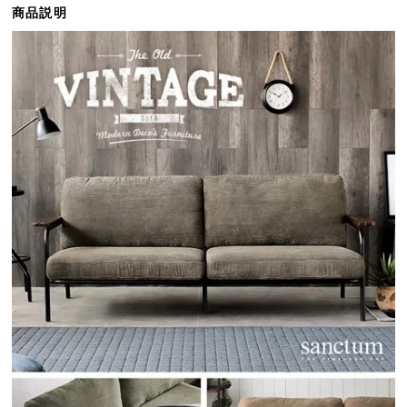
商品説明
ら
探
す
イ
ン
テ
リ
ア
テ
イ
ス
ト
か
ら
探
す