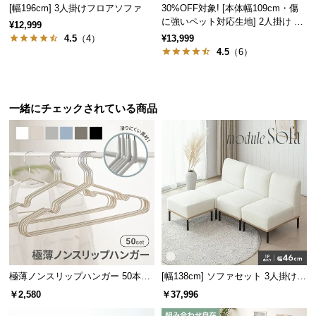
[幅196cm] 3人掛けフロアソファ
30%OFF対象! [本体幅109cm・傷
サ
に強いペット対応生地] 2人掛け コ
¥12,999
ポ
ンパクトソファ ポケット付き
4.5
（4）
¥13,999
ー
4.5
（6）
ト
一緒にチェックされている商品
お
知
ら
せ
ブ
ロ
グ
極薄ノンスリップハンガー 50本セ
[幅138cm] ソファセット 3人掛け
ット
オットマン付き
￥2,580
￥37,996
企
業