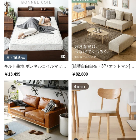
情
報
©
M
O
D
E
R
N
キルト生地 ボンネルコイルマット
[組替自由自在・3P+オットマン] モ
D
レス SD
ジュールソファ アームレス 天然木
￥13,499
￥82,800
E
脚 洗えるカバー
C
O
C
o.,
L
t
d.
A