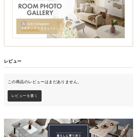
シ
ョ
ッ
ピ
ン
グ
ガ
イ
ド
レビュー
お
支
この商品のレビューはまだありません。
払
い
レビューを書く
に
つ
い
て
配