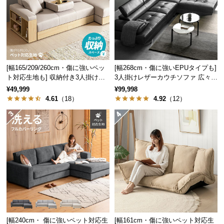
つ
い
て
開
[幅165/209/260cm・傷に強いペッ
[幅268cm・傷に強いEPUタイプも]
梱
ト対応生地も] 収納付き3人掛け多
3人掛けレザーカウチソファ 広々設
設
機能ソファ
計 高級感
¥49,999
¥99,998
置
4.61
（18）
4.92
（12）
サ
ー
ビ
ス
に
つ
い
て
搬
入
[幅240cm・ 傷に強いペット対応生
[幅161cm・傷に強いペット対応生