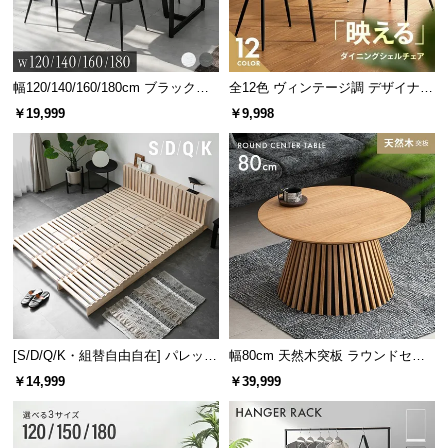
幅120/140/160/180cm ブラックフ
全12色 ヴィンテージ調 デザイナー
レーム ダイニング 大理石調 4人掛
ズシェルチェア
￥19,999
￥9,998
け
[S/D/Q/K・組替自由自在] パレット
幅80cm 天然木突板 ラウンドセン
ベッド 8/12/16枚セット
ターテーブル 美しい格子デザイン
￥14,999
￥39,999