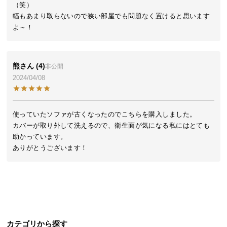
（笑）

気
幅もあまり取らないので狭い部屋でも問題なく置けると思います
ア
よ～！
イ
テ
ム
熊
4
非公開
ラ
2024/04/08
ン
キ
ン
使っていたソファが古くなったのでこちらを購入しました。

グ
カバーが取り外して洗えるので、衛生面が気になる私にはとても
助かっています。

ありがとうございます！
商
品
カ
テ
ゴ
リ
か
カテゴリから探す