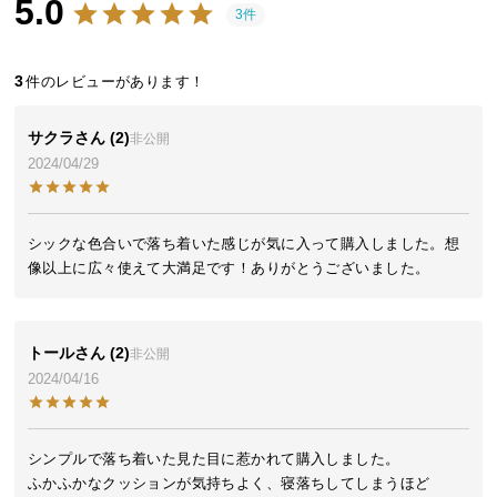
5.0
近
3件
チ
ェ
3
ッ
ク
し
サクラ
2
非公開
た
2024/04/29
ア
イ
テ
シックな色合いで落ち着いた感じが気に入って購入しました。想
ム
像以上に広々使えて大満足です！ありがとうございました。
特
トール
2
非公開
集
2024/04/16
一
覧
シンプルで落ち着いた見た目に惹かれて購入しました。

ふかふかなクッションが気持ちよく、寝落ちしてしまうほど
人