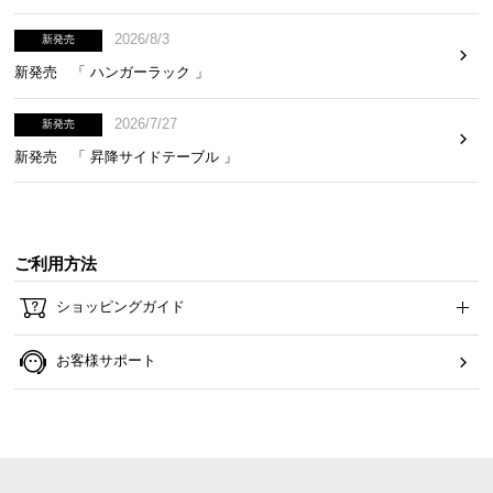
イ
2026/8/3
新発売
ン
新発売 「 ハンガーラック 」
テ
リ
2026/7/27
新発売
ア
新発売 「 昇降サイドテーブル 」
コ
ー
デ
ィ
ネ
ご利用方法
ー
ショッピングガイド
ト
か
お客様サポート
ら
探
す