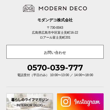
シ
ョ
ッ
ピ
モダンデコ株式会社
ン
〒730-0043
グ
広島県広島市中区富士見町16-22
ガ
ロアール富士見町201
イ
ド
お問い合わせ
お
支
0570-039-777
払
い
電話受付（平日のみ） 10:00〜13:00 ／ 14:00〜18:00
に
つ
い
て
配