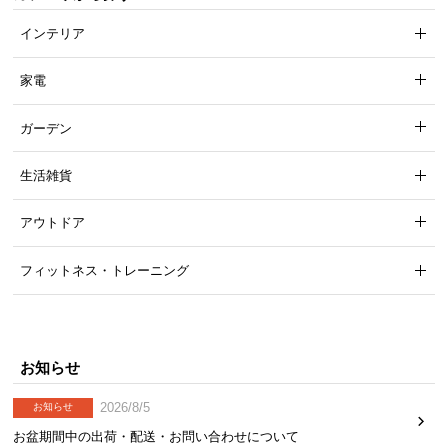
ら
インテリア
探
す
家電
ガーデン
イ
ン
生活雑貨
テ
リ
アウトドア
ア
テ
イ
フィットネス・トレーニング
ス
ト
か
ら
お知らせ
探
2026/8/5
す
お知らせ
お盆期間中の出荷・配送・お問い合わせについて