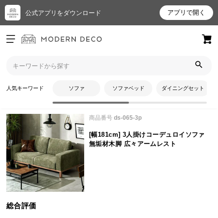
アプリで開く
公式アプリをダウンロード
ログイン
新規会員登録
トップ
ソファ
[幅181cm] 3人掛けコーデュロイソファ 無垢材木脚 広々アームレス
お
トのレビュー
人気キーワード
ソファ
ソファベッド
ダイニングセット
気
に
商品番号
ds-065-3p
入
り
[幅181cm] 3人掛けコーデュロイソファ
ア
無垢材木脚 広々アームレスト
イ
テ
ム
総合評価
最