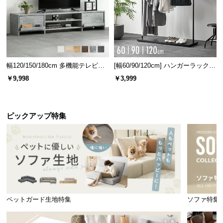
情
報
©
M
O
D
幅120/150/180cm 多機能テレビボ
[幅60/90/120cm] ハンガーラック
ード 木目/石目調 オープン収納・
スチール 4段階高さ調節 サイドフ
E
￥9,998
￥3,999
引き出し収納付き
ック オープンラック シンプル
R
N
D
ピックアップ特集
E
C
O
C
o.,
L
t
ペットガード生地特集
ソファ特集
d.
A