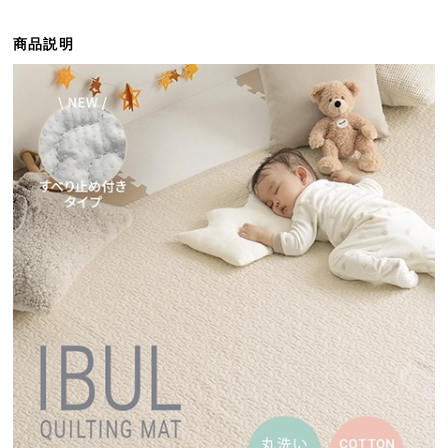
ら
探
商品説明
す
イ
ン
テ
リ
ア
テ
イ
ス
ト
か
ら
探
す