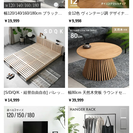
サ
ポ
幅120/140/160/180cm ブラックフ
全12色 ヴィンテージ調 デザイナー
レーム ダイニング 大理石調 4人掛
ズシェルチェア
ー
￥19,999
￥9,998
け
ト
お
知
ら
せ
ブ
[S/D/Q/K・組替自由自在] パレット
幅80cm 天然木突板 ラウンドセン
ロ
ベッド 8/12/16枚セット
ターテーブル 美しい格子デザイン
￥14,999
￥39,999
グ
企
業