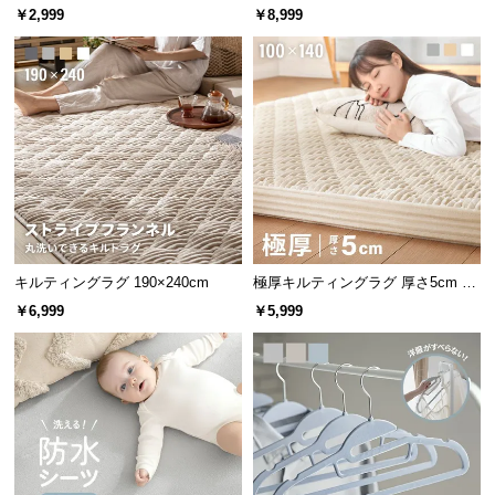
0cm コットン100%
￥2,999
￥8,999
つ
い
て
開
梱
設
置
サ
ー
ビ
キルティングラグ 190×240cm
極厚キルティングラグ 厚さ5cm 10
0×140cm
ス
￥6,999
￥5,999
に
つ
い
て
搬
入