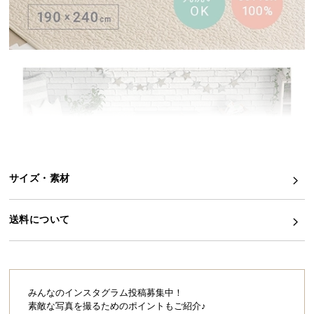
イ
ン
テ
リ
ア
コ
ー
デ
ィ
ネ
サイズ・素材
ー
ト
か
送料について
ら
探
す
みんなのインスタグラム投稿募集中！
素敵な写真を撮るためのポイントもご紹介♪