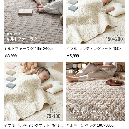
中
型
商
品
の
配
送
キルトファーラグ 185×240cm
イブル キルティングマット 150×2
に
00cm コットン100%
つ
￥8,999
￥5,999
い
て
小
型
商
品
の
配
送
イブル キルティングマット 75×10
キルティングラグ 190×300cm
に