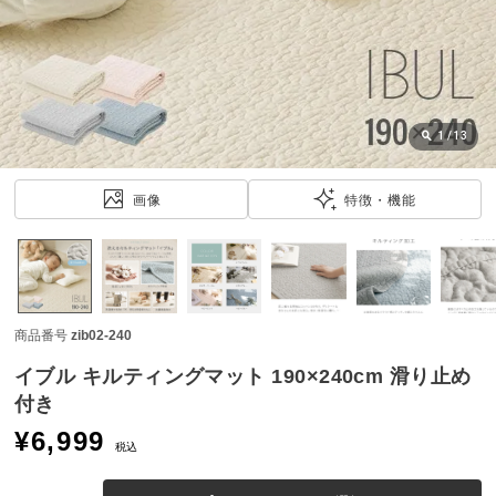
近
チ
ェ
ッ
ク
し
1
/
13
た
ア
画像
特徴・機能
イ
テ
ム
商品番号
zib02-240
特
集
イブル キルティングマット 190×240cm 滑り止め
一
付き
覧
¥
6,999
税込
人