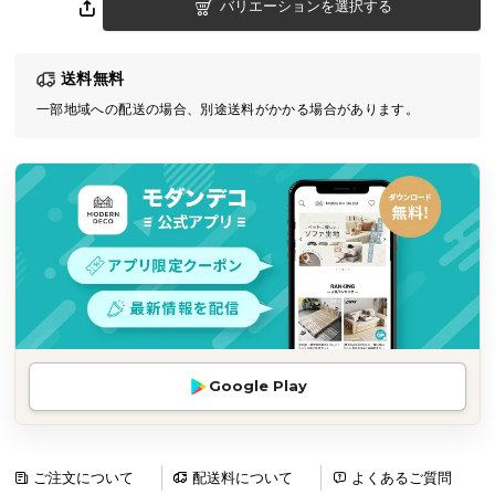
バリエーションを選択する
気
ア
イ
送料無料
テ
一部地域への配送の場合、別途送料がかかる場合があります。
ム
ラ
ン
キ
ン
グ
商
品
カ
Google Play
テ
ゴ
リ
ご注文について
配送料について
よくあるご質問
か