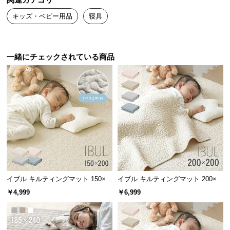
関連カテゴリ
送
キッズ・ベビー用品
寝具
料
に
つ
い
一緒にチェックされている商品
て
大
型
商
品
の
配
送
に
イブル キルティングマット 150×2
イブル キルティングマット 200×2
つ
00cm 滑り止め付き
00cm コットン100%
￥4,999
￥6,999
い
て