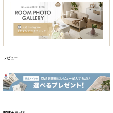
シ
ョ
ッ
ピ
ン
グ
ガ
イ
ド
レビュー
お
支
払
い
に
つ
い
て
配