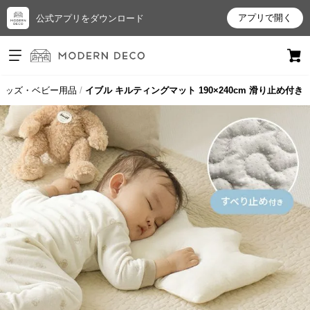
アプリで開く
公式アプリをダウンロード
ログイン
新規会員登録
キッズ・ベビー用品
イブル キルティングマット 190×240cm 滑り止め付き
お
気
に
入
り
ア
イ
テ
ム
最