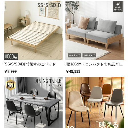
保
証
に
つ
い
て
会
員
規
[SS/S/SD/D] 竹製すのこベッド
[幅186cm・コンパクトでも広々] 3
約
人掛けソファベッド リクライニン
￥8,999
￥49,999
に
グ 天然木フレーム 北欧
つ
い
て
お
客
様