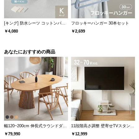
経
路
に
[キング] 防水シーツ コットンパイ
フロッキーハンガー 30本セット
つ
ル
￥4,080
￥2,699
い
て
あなたにおすすめの商品
返
品・
キ
ャ
ン
セ
ル
に
つ
い
て
幅120~200cm 伸長式ラウンドダイ
11段階高さ調整 壁寄せTVスタンド
ニングテーブル 6人掛け 天然木突
キャスター付き 上下左右角度調節
￥79,990
￥12,999
板 美しい格子デザイン
機能