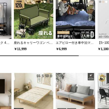
ク 4段
座れるキャリーワゴン ベン
エアピロー付き車中泊マッ
【5~1
ター付き
チタイプ 大容量120L 耐荷
ト 幅132cm
いハン
￥11,999
￥6,999
￥1,180
重150kg