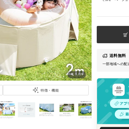
送料無料
一部地域への配
1
/
19
特徴・機能