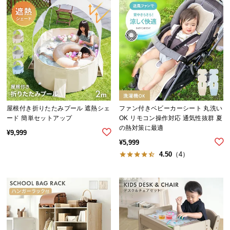
送
料
に
つ
い
て
大
型
屋根付き折りたたみプール 遮熱シェ
ファン付きベビーカーシート 丸洗い
商
ード 簡単セットアップ
OK リモコン操作対応 通気性抜群 夏
品
の熱対策に最適
¥
9,999
の
¥
5,999
配
4.50
（4）
送
に
つ
い
て