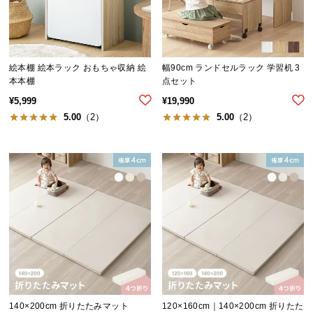
イ
ン
テ
絵本棚 絵本ラック おもちゃ収納 絵
幅90cm ランドセルラック 学習机 3
リ
本本棚
点セット
ア
¥
5,999
¥
19,990
コ
5.00
（2）
5.00
（2）
ー
デ
ィ
ネ
ー
ト
か
ら
探
す
140×200cm 折りたたみマット
120×160cm｜140×200cm 折りたた