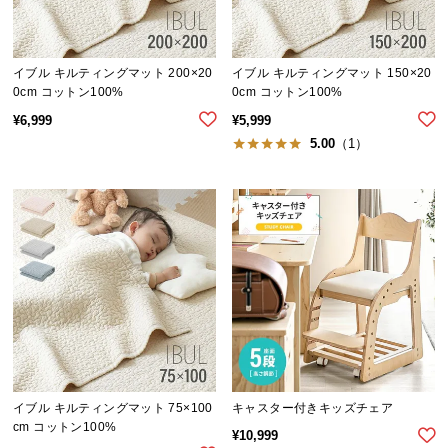
保
証
に
つ
イブル キルティングマット 200×20
イブル キルティングマット 150×20
0cm コットン100%
0cm コットン100%
い
て
¥
6,999
¥
5,999
5.00
（1）
会
員
規
約
に
つ
い
て
お
イブル キルティングマット 75×100
キャスター付きキッズチェア
客
cm コットン100%
¥
10,999
様