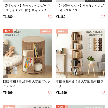
気
【5本セット】滑らないハンガー キ
【5~100本セット】滑らないハンガ
ッズサイズ バー付き 固定フック
ー キッズサイズ
ア
イ
¥
1,280
¥
1,180
テ
ム
NEW
ラ
ン
キ
ン
グ
商
品
回転 本棚 2段 絵本棚 大容量 ブック
本棚 回転本棚 5段 大容量 絵本棚 ラ
カ
シェルフ
ック
テ
¥
5,999
¥
11,999
ゴ
リ
か
NEW