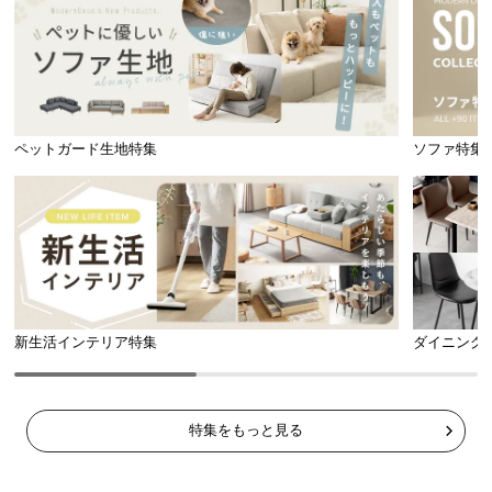
情
報
©
M
O
D
ペットガード生地特集
ソファ特集
E
R
N
D
E
C
O
新生活インテリア特集
ダイニング
C
o.,
L
t
特集をもっと見る
d.
A