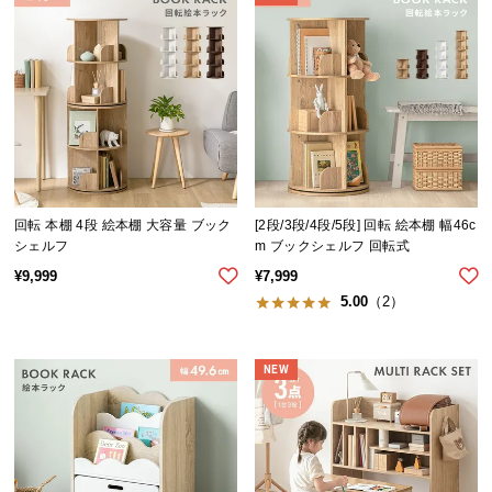
ら
探
す
イ
ン
テ
リ
回転 本棚 4段 絵本棚 大容量 ブック
[2段/3段/4段/5段] 回転 絵本棚 幅46c
ア
シェルフ
m ブックシェルフ 回転式
テ
¥
9,999
¥
7,999
イ
5.00
（2）
ス
ト
NEW
か
ら
探
す