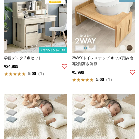
経
路
に
つ
い
て
返
学習デスク 2点セット
2WAYトイレステップ キッズ踏み台
品・
3段階高さ調節
¥
24,999
キ
¥
5,999
5.00
（1）
ャ
5.00
（1）
ン
セ
ル
に
つ
い
て