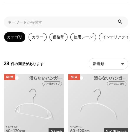
近
チ
ェ
ッ
ク
し
カテゴリ
カラー
価格帯
使用シーン
インテリアテイ
た
ア
イ
テ
28
新着順
ム
NEW
NEW
特
集
一
覧
人