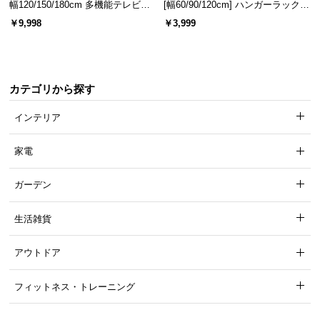
幅120/150/180cm 多機能テレビボ
[幅60/90/120cm] ハンガーラック
ード 木目/石目調 オープン収納・
スチール 4段階高さ調節 サイドフ
￥9,998
￥3,999
引き出し収納付き
ック オープンラック シンプル
カテゴリから探す
インテリア
家電
ガーデン
生活雑貨
アウトドア
フィットネス・トレーニング