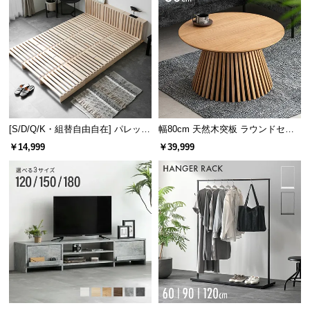
[S/D/Q/K・組替自由自在] パレット
幅80cm 天然木突板 ラウンドセン
ベッド 8/12/16枚セット
ターテーブル 美しい格子デザイン
￥14,999
￥39,999