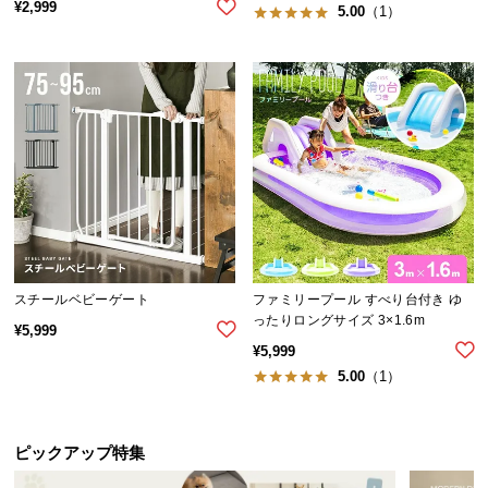
¥
2,999
5.00
（1）
サ
ポ
ー
ト
お
知
ら
せ
スチールベビーゲート
ファミリープール すべり台付き ゆ
ったりロングサイズ 3×1.6m
ブ
¥
5,999
¥
5,999
ロ
5.00
（1）
グ
ピックアップ特集
企
業