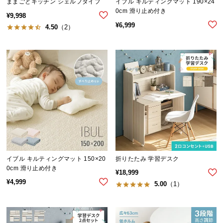
ままごとキッチン シェルフタイプ
イブル キルティングマット 190×24
つ
0cm 滑り止め付き
¥
9,998
い
¥
6,999
4.50
（2）
て
開
梱
設
置
サ
ー
ビ
ス
に
イブル キルティングマット 150×20
折りたたみ 学習デスク
つ
0cm 滑り止め付き
い
¥
18,999
¥
4,999
て
5.00
（1）
搬
入