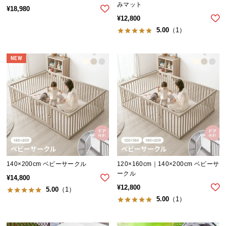
シ
みマット
¥
18,980
ョ
¥
12,800
ッ
5.00
（1）
ピ
ン
グ
NEW
ガ
イ
ド
お
支
払
い
に
140×200cm ベビーサークル
120×160cm｜140×200cm ベビーサ
ークル
つ
¥
14,800
い
¥
12,800
5.00
（1）
て
5.00
（1）
配