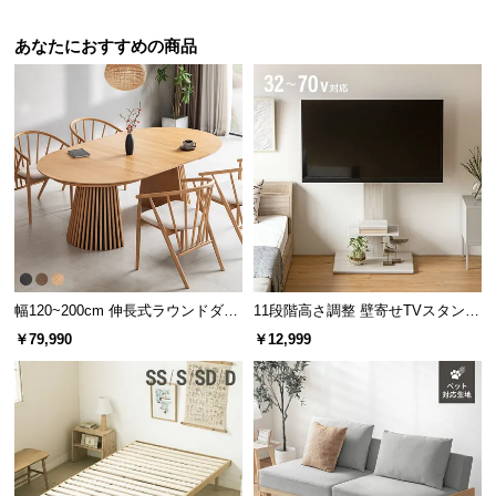
l
l
あなたにおすすめの商品
幅120~200cm 伸長式ラウンドダイ
11段階高さ調整 壁寄せTVスタンド
ニングテーブル 6人掛け 天然木突
キャスター付き 上下左右角度調節
￥79,990
￥12,999
板 美しい格子デザイン
機能