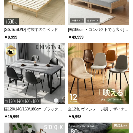
[SS/S/SD/D] 竹製すのこベッド
[幅186cm・コンパクトでも広々] 3
人掛けソファベッド リクライニン
￥8,999
￥49,999
グ 天然木フレーム 北欧
幅120/140/160/180cm ブラックフ
全12色 ヴィンテージ調 デザイナー
レーム ダイニング 大理石調 4人掛
ズシェルチェア
￥19,999
￥9,998
け