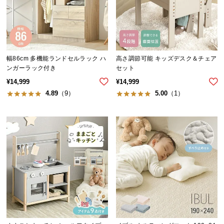
中
型
商
品
の
幅86cm 多機能ランドセルラック ハ
高さ調節可能 キッズデスク＆チェア
配
ンガーラック付き
セット
送
¥
14,999
¥
14,999
に
4.89
（9）
5.00
（1）
つ
い
て
小
型
商
品
の
配
送
に