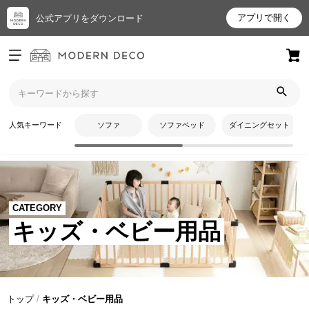
アプリで開く
公式アプリをダウンロード
ログイン
新規会員登録
お
人気キーワード
ソファ
ソファベッド
ダイニングセット
気
に
入
り
ア
CATEGORY
イ
キッズ・ベビー用品
テ
ム
最
トップ
キッズ・ベビー用品