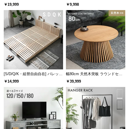
レーム ダイニング 大理石調 4人掛
ズシェルチェア
￥19,999
￥9,998
け
横幅
奥行き
高さ
約57cm
約29cm
約9.2cm
[S/D/Q/K・組替自由自在] パレット
幅80cm 天然木突板 ラウンドセン
物の出し入れがしやすいデスク下収納
ベッド 8/12/16枚セット
ターテーブル 美しい格子デザイン
￥14,999
￥39,999
物を手に取りやすいデスク下収納。A4サイズも収ま
る奥行きなのでノートやファイルもさっとしまうこ
とができます。