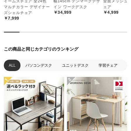
イームズチェア 全24色
幅145cm デンマークデザ
全面メッシュ 
中
マルチカラー デザイナー
イン ワークデスク
ェア
型
￥34,999
￥4,999
ズシェルチェア
商
￥7,999
品
の
配
送
この商品と同じカテゴリのランキング
に
つ
い
ALL
パソコンデスク
ユニットデスク
学習チェア
て
小
型
商
品
の
配
送
に