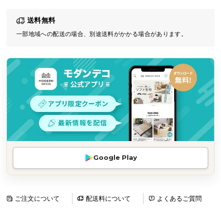
気
送料無料
ア
イ
一部地域への配送の場合、別途送料がかかる場合があります。
テ
ム
ラ
ン
キ
ン
グ
商
Google Play
品
カ
テ
ゴ
ご注文について
配送料について
よくあるご質問
リ
か