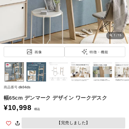
近
チ
ェ
ッ
ク
し
1
/
15
た
ア
画像
特徴・機能
イ
テ
ム
商品番号
dk04ds
特
集
幅65cm デンマーク デザイン ワークデスク
一
¥
10,998
覧
税込
【完売しました】
人