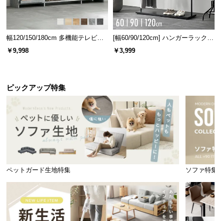
幅120/150/180cm 多機能テレビボ
[幅60/90/120cm] ハンガーラック
ード 木目/石目調 オープン収納・
スチール 4段階高さ調節 サイドフ
￥9,998
￥3,999
引き出し収納付き
ック オープンラック シンプル
ピックアップ特集
横幅
奥行き
高さ
約57cm
約48.1cm
約9.1cm
さっと拭くだけ簡単お手入れ
ペットガード生地特集
ソファ特集
水をこぼしてしまった場合でもさっと拭くだけなの
でお手入れらくらくです。