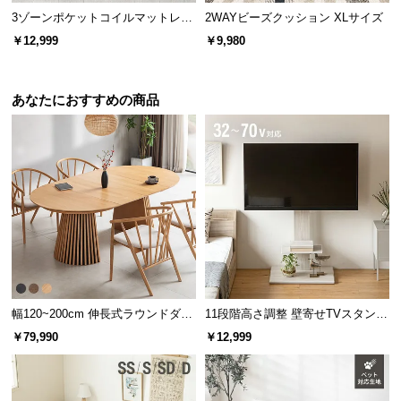
3ゾーンポケットコイルマットレス
2WAYビーズクッション XLサイズ
厚さ22cm S ブラック
￥12,999
￥9,980
オープン収納
トレー型収納
デスク下収納
あなたにおすすめの商品
開放的なオープン収納
ディスプレイとしても使える開放的なオープン収
納。観葉植物や小物などを飾ればインテリアの一部
として楽しめます。
幅120~200cm 伸長式ラウンドダイ
11段階高さ調整 壁寄せTVスタンド
ニングテーブル 6人掛け 天然木突
キャスター付き 上下左右角度調節
￥79,990
￥12,999
板 美しい格子デザイン
機能