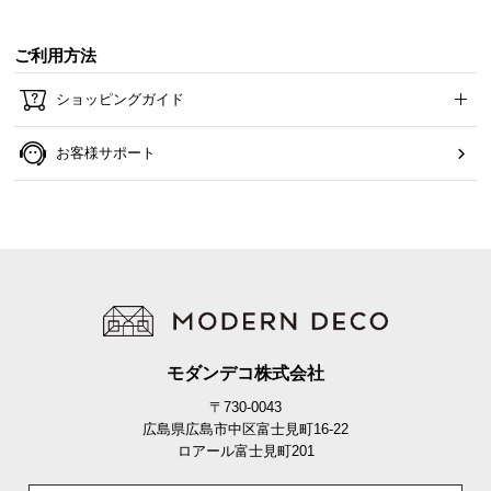
ご利用方法
ショッピングガイド
お客様サポート
・本製品は必ず壁に固定してご使用ください。
・固定の際は壁面への穴あけが発生いたします。
・壁面への固定用ネジはお客様ご自身でご用意くだ
さい。
モダンデコ株式会社
・壁材に適したネジのご使用をお願いいたします。
・施工に関してはご自身の責任でお願いいたしま
〒730-0043
す。
広島県広島市中区富士見町16-22
・下地が不明確の場合は、ハウスメーカーや工務店
ロアール富士見町201
などにご相談ください。