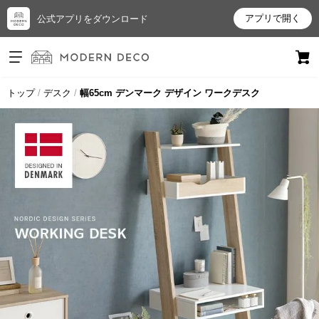
アプリで開く
公式アプリをダウンロード
ログイン
新規会員登録
トップ
デスク
幅65cm デンマーク デザイン ワークデスク
お
気
に
入
り
ア
イ
テ
ム
最