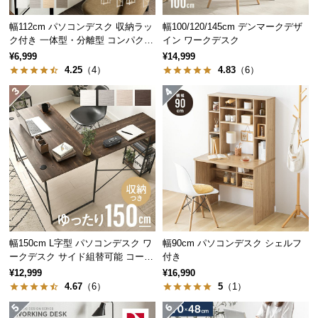
つ
幅112cm パソコンデスク 収納ラッ
幅100/120/145cm デンマークデザ
い
ク付き 一体型・分離型 コンパクト
イン ワークデスク
て
ワークデスク
¥6,999
¥14,999
4.25
（4）
4.83
（6）
開
梱
設
伝統と信頼のデンマークデザイン
置
サ
家具づくりの長い歴史を持つデンマーク。家具の本
ー
場にて丁寧に作り上げられたこだわりの一台です。
ビ
ス
に
つ
幅150cm L字型 パソコンデスク ワ
幅90cm パソコンデスク シェルフ
い
ークデスク サイド組替可能 コーナ
付き
て
ー 木目調
¥12,999
¥16,990
4.67
（6）
5
（1）
搬
入