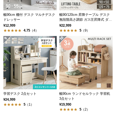
保
証
に
幅90cm 棚付 デスク マルチデスク
幅90/120cm 昇降テーブル デスク
つ
ドレッサー
無段階高さ調節 ガス圧昇降式 ダイ
ニング 高さ55~70cm
い
¥12,999
¥22,999
4.75
（4）
5
（9）
て
光を遮らないオープンタイプ
会
員
背面や側面に板の無いオープンタイプのデスク。光
規
や視線を遮ることがなく圧迫感がありません。
約
に
つ
い
て
学習デスク 2点セット
幅90cm ランドセルラック 学習机
3点セット
¥24,999
お
5
（1）
¥19,990
5
（2）
客
様