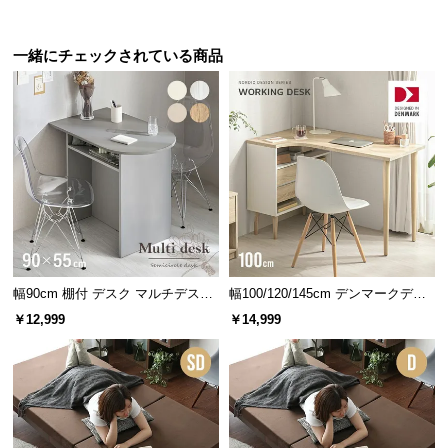
サ
ポ
一緒にチェックされている商品
ー
ト
簡単にコードを通せる
パソコンなどの電化製品を複数設置する際も、オー
プンタイプであれば簡単に配線することができま
お
す。
知
ら
せ
幅90cm 棚付 デスク マルチデスク
幅100/120/145cm デンマークデザ
ブ
ドレッサー
イン ワークデスク
￥12,999
￥14,999
ロ
グ
企
業