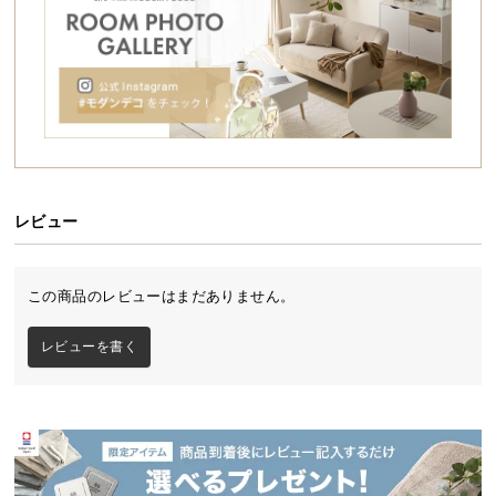
シ
ョ
ッ
ピ
ン
グ
ガ
イ
ド
レビュー
お
シンプル＆ナチュラルな北欧風オープンデスク
支
この商品のレビューはまだありません。
払
壁に立てかけ固定するだけで設置可能な収納付きオ
ープンデスク。光を遮らない解放感があり、ナチュ
い
レビューを書く
ラルな北欧デザインでリビングや書斎だけでなくオ
に
フィスにも自然と馴染む一台です。
つ
い
て
デンマーク生まれの本格北欧デザイン
配