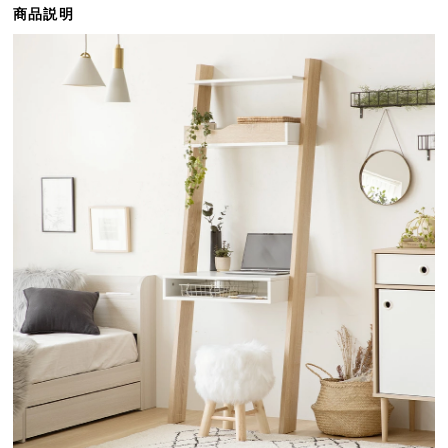
商品説明
ら
探
す
イ
ン
テ
リ
ア
テ
イ
ス
ト
か
ら
探
す