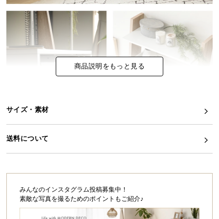
イ
ン
テ
リ
ア
商品説明をもっと見る
コ
ー
デ
ィ
サイズ・素材
ネ
ー
送料について
ト
か
ら
探
す
みんなのインスタグラム投稿募集中！
素敵な写真を撮るためのポイントもご紹介♪