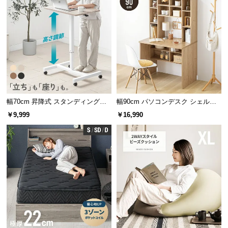
横幅
約65.1㎝
l
l
便利な収納スペース付き
デスク下やフレーム上部にはデスク周りをすっきり
とさせる収納付き。限られた空間を活かして快適な
幅70cm 昇降式 スタンディングデ
幅90cm パソコンデスク シェルフ
スペースを作ります。
スク
付き
￥9,999
￥16,990