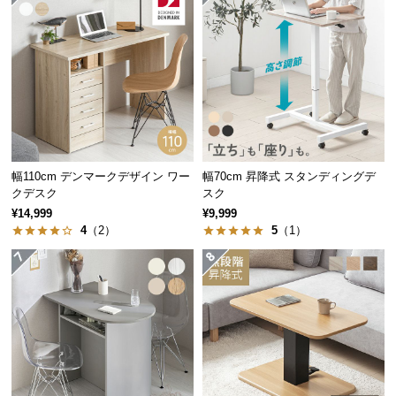
経
路
に
つ
い
て
素材感あふれる美しい木目調
返
品・
幅110cm デンマークデザイン ワー
幅70cm 昇降式 スタンディングデ
シンプルなデザインに映える美しい木目調。木の風
クデスク
スク
キ
合いが感じられる表情豊かな仕上がりです。
¥14,999
¥9,999
ャ
4
（2）
5
（1）
ン
セ
ル
に
つ
い
て