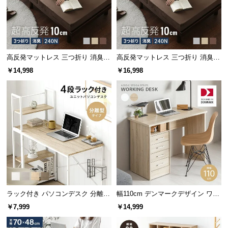
情
報
©
スリムサイズの省スペース設計
M
O
高反発マットレス 三つ折り 消臭
高反発マットレス 三つ折り 消臭
D
横幅約65.1㎝とスリムなサイズ感で、家具の隙間な
高密度ハード 厚さ10cm SD
高密度ハード 厚さ10cm D
￥14,998
￥16,998
ど省スペースにも設置可能です。
E
R
N
D
E
C
O
C
o.,
L
ラック付き パソコンデスク 分離型
幅110cm デンマークデザイン ワー
t
タイプ
クデスク
d.
￥7,999
￥14,999
A