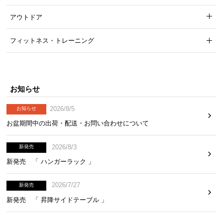
アウトドア
フィットネス・トレーニング
お知らせ
2026/8/5
お知らせ
お盆期間中の出荷・配送・お問い合わせについて
2026/8/3
新発売
2つの金具でデスクを固定
新発売 「 ハンガーラック 」
2026/7/27
新発売
オープン収納の底面と壁を2つの金具でしっかりと固
定。グラつきを抑え、安定性を強化できます。
新発売 「 昇降サイドテーブル 」