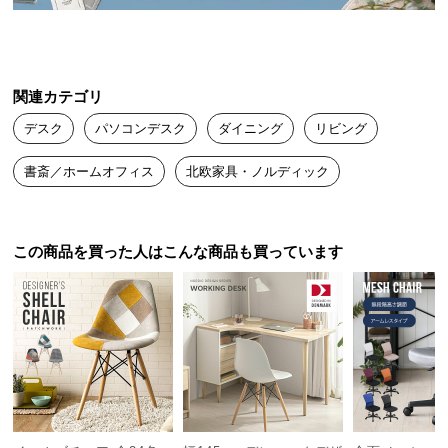
送
料
デンマークの人気インテリアメーカーによるプロダ
に
クトデザイン。本物の北欧デザインをお届けしま
す。
つ
関連カテゴリ
い
デスク
パソコンデスク
ダイニング
リビング
て
書斎／ホームオフィス
北欧家具・ノルディック
大
型
商
品
この商品を買った人はこんな商品も買っています
の
配
送
に
つ
い
て