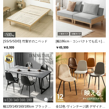
横幅
奥行き
約60.1cm
約26.8cm
[SS/S/SD/D] 竹製すのこベッド
[幅186cm・コンパクトでも広々] 3
人掛けソファベッド リクライニン
￥8,999
￥49,999
グ 天然木フレーム 北欧
物が落ちにくいトレー型収納
高さ約9.2cmと物が落ちにくいトレー型収納。文房具
などデスク周りの小物を安全に収納しておくことが
できます。
幅120/140/160/180cm ブラックフ
全12色 ヴィンテージ調 デザイナー