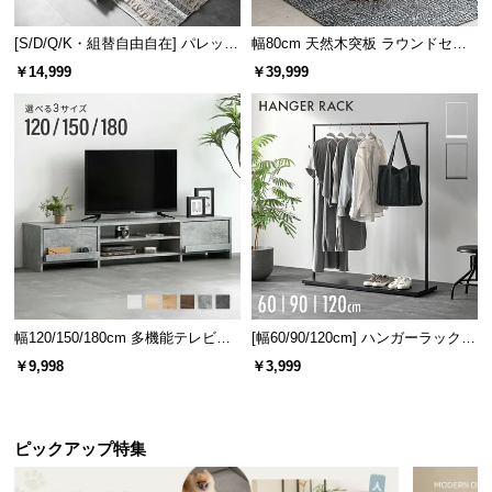
[S/D/Q/K・組替自由自在] パレット
幅80cm 天然木突板 ラウンドセン
ベッド 8/12/16枚セット
ターテーブル 美しい格子デザイン
￥14,999
￥39,999
安心して使える耐久性
耐荷重は約30㎏。デスクトップPCや、複数の機器も
幅120/150/180cm 多機能テレビボ
[幅60/90/120cm] ハンガーラック
安心して設置することができる耐久性です。
ード 木目/石目調 オープン収納・
スチール 4段階高さ調節 サイドフ
￥9,998
￥3,999
引き出し収納付き
ック オープンラック シンプル
ピックアップ特集