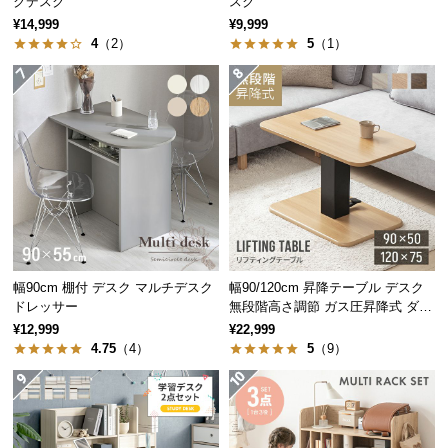
クデスク
スク
保
¥14,999
¥9,999
証
4
（2）
5
（1）
に
つ
い
て
会
員
規
デンマーク家具シリーズのラインナッ
約
プ
に
つ
幅90cm 棚付 デスク マルチデスク
幅90/120cm 昇降テーブル デスク
い
ドレッサー
無段階高さ調節 ガス圧昇降式 ダイ
ニング 高さ55~70cm
て
¥12,999
¥22,999
4.75
（4）
5
（9）
幅118cm
幅99cm
幅110cm
幅120cm
幅65cm
デンマー
デンマー
デンマー
デンマー
デンマー
¥19,99
¥10,99
¥14,99
¥19,99
¥10,99
8
9
9
8
8
ク デザイ
ク デザイ
クデザイ
ク デザイ
ク デザイ
お
ン テレビ
ン センタ
ン ワーク
ン ワーク
ン ワーク
客
ボード
ーテーブ
デスク
デスク
デスク
様