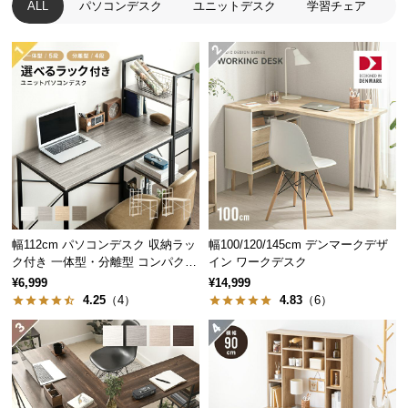
ALL
パソコンデスク
ユニットデスク
学習チェア
つ
い
て
開
梱
設
置
サ
伝統と信頼のデンマークデザイン
ー
ビ
幅112cm パソコンデスク 収納ラッ
幅100/120/145cm デンマークデザ
ス
ク付き 一体型・分離型 コンパクト
イン ワークデスク
家具づくりの長い歴史を持つデンマーク。家具の本
に
ワークデスク
¥6,999
¥14,999
場にて丁寧に作り上げられたこだわりの一台です。
つ
4.25
（4）
4.83
（6）
い
て
搬
入