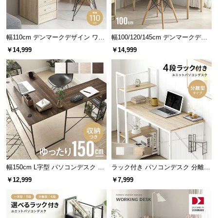
情
ワイドで使いやすい天板サイズ
報
©
幅110cm デンマークデザイン ワー
幅100/120/145cm デンマークデザ
横幅約130cmと広々とした天板。パソコンや資料を
M
クデスク
イン ワークデスク
ストレスなく広げられ、作業もサクサクと進められ
￥14,999
￥14,999
O
ます。
D
E
R
N
D
E
C
O
C
o.,
幅150cm L字型 パソコンデスク ワ
ラック付き パソコンデスク 分離型
L
ークデスク サイド組替可能 コーナ
タイプ
￥12,999
￥7,999
ー 木目調
t
d.
横幅
奥行き
A