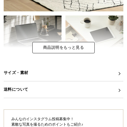
イ
ン
テ
リ
ア
コ
商品説明をもっと見る
ー
デ
ィ
ネ
サイズ・素材
ー
ト
か
送料について
ら
探
す
みんなのインスタグラム投稿募集中！
素敵な写真を撮るためのポイントもご紹介♪