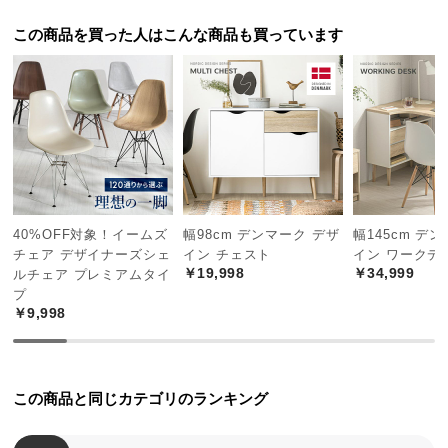
中
型
この商品を買った人はこんな商品も買っています
商
品
の
配
送
に
つ
い
40%OFF対象！イームズ
幅98cm デンマーク デザ
幅145cm デ
て
チェア デザイナーズシェ
イン チェスト
イン ワークデ
￥19,998
￥34,999
ルチェア プレミアムタイ
小
プ
型
￥9,998
商
品
の
この商品と同じカテゴリのランキング
配
送
に