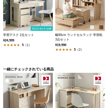
ル
サ
ポ
ー
ト
[クイー
幅99cm
幅147cm
幅99cm
ン] デン
デンマー
デンマー
デンマー
¥29,99
¥26,99
¥26,99
¥19,99
9
9
9
9
マークデ
ク デザイ
ク デザイ
ク デザイ
学習デスク 2点セット
幅90cm ランドセルラック 学習机
お
ザイン ベ
ン マルチ
ン マルチ
ン マルチ
3点セット
¥24,999
ッドフレ
キャビネ
チェスト
チェスト
知
5
（1）
¥19,990
ーム 木目
ット
5
（2）
ら
調
せ
一緒にチェックされている商品
デンマーク家具シリーズをもっと見る
ブ
ロ
グ
企
業