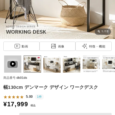
近
チ
ェ
ッ
ク
し
1
/
13
た
ア
動画
画像
特徴・機能
イ
テ
ム
商品番号
dk01ds
特
集
幅130cm デンマーク デザイン ワークデスク
一
覧
5.00
1件
¥
17,999
税込
人