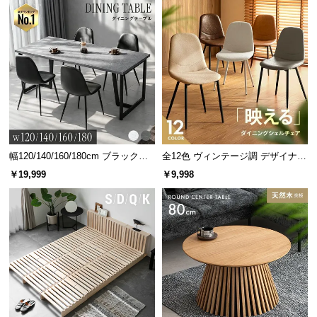
幅120/140/160/180cm ブラックフ
全12色 ヴィンテージ調 デザイナー
背面から見ても美しい幕板付き
レーム ダイニング 大理石調 4人掛
ズシェルチェア
￥19,999
￥9,998
け
デスクの強度を上げる幕板付き。背面から見ても美
しく、壁付け以外の置き方や間仕切りとしても使え
ます。