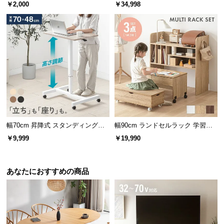
ベッド マットレス付き（余白フィ
￥2,000
￥34,998
ットサイズ）
横幅
奥行き
高さ
約43.7㎝
約38.6㎝
約9.4㎝
さっと拭くだけ簡単お手入れ
幅70cm 昇降式 スタンディングデ
幅90cm ランドセルラック 学習机
スク
3点セット
￥9,999
￥19,990
水をこぼしてしまった場合でもさっと拭くだけなの
でお手入れらくらくです。
あなたにおすすめの商品