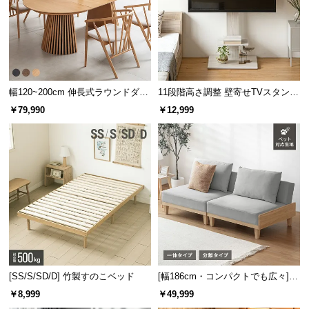
幅120~200cm 伸長式ラウンドダイ
11段階高さ調整 壁寄せTVスタンド
ニングテーブル 6人掛け 天然木突
キャスター付き 上下左右角度調節
￥79,990
￥12,999
板 美しい格子デザイン
機能
天板をしっかり支えるループ脚
安定性とデザイン性を両立したループ脚。すっきり
とした印象でありながら、横揺れを防いでくれる設
計です。
[SS/S/SD/D] 竹製すのこベッド
[幅186cm・コンパクトでも広々] 3
人掛けソファベッド リクライニン
￥8,999
￥49,999
グ 天然木フレーム 北欧