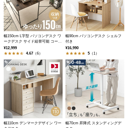
経
路
に
つ
い
幅150cm L字型 パソコンデスク ワ
幅90cm パソコンデスク シェルフ
て
ークデスク サイド組替可能 コーナ
付き
ー 木目調
¥12,999
¥16,990
返
4.67
（6）
5
（1）
品・
キ
シリーズで揃えてトータ
ャ
ン
ルコーデ
セ
ル
同シリーズの家具で揃えることで空間に統一性
に
が生まれ、すっきりとまとまった印象のお部屋
つ
になります。
い
て
幅110cm デンマークデザイン ワー
幅70cm 昇降式 スタンディングデ