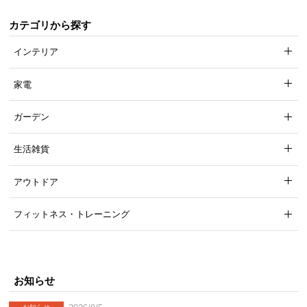
カテゴリから探す
インテリア
家電
ガーデン
生活雑貨
床面に優しい保護パーツ
アウトドア
フィットネス・トレーニング
脚部の底面には樹脂製の脚キャップ付き。床への傷
付きや凹みの心配がありません。
お知らせ