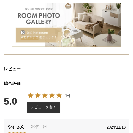
シ
ョ
ッ
ピ
ン
グ
ガ
イ
ド
レビュー
お
支
払
総合評価
様々なシーンで活躍するワイドなデスク
い
ゆったりと使える天板と便利な引き出しで作業の捗
1件
に
5.0
るワイドなデスク。シンプルな北欧デザインはどん
つ
なお部屋にも馴染みやすく、書斎やリビングだけで
レビューを書く
なくオフィスでのデスクワークや作業台として使用
い
するなど、様々なシーンで活躍する使い勝手の良い
て
一台です。
やす
30代
男性
2024/11/18
配