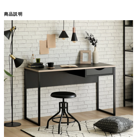
ら
探
商品説明
す
イ
ン
テ
リ
ア
テ
イ
ス
ト
か
ら
探
す