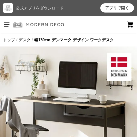
アプリで開く
公式アプリをダウンロード
ログイン
新規会員登録
トップ
デスク
幅130cm デンマーク デザイン ワークデスク
お
気
に
入
り
ア
イ
テ
ム
最