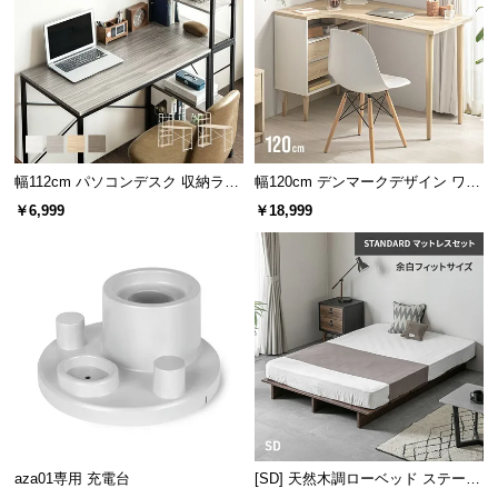
l
約130㎝
約48.4㎝
l
A4サイズも収納できる引き出し
幅112cm パソコンデスク 収納ラッ
幅120cm デンマークデザイン ワー
ク付き 一体型・分離型 コンパクト
クデスク
小物をすっきり収納できる引き出し付き。A4サイズ
￥6,999
￥18,999
ワークデスク
も収まる奥行きなのでノートやファイルも仕舞えま
す。
aza01専用 充電台
[SD] 天然木調ローベッド ステージ