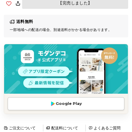
【完売しました】
気
ア
イ
送料無料
テ
一部地域への配送の場合、別途送料がかかる場合があります。
ム
ラ
ン
キ
ン
グ
商
品
カ
Google Play
テ
ゴ
リ
ご注文について
配送料について
よくあるご質問
か