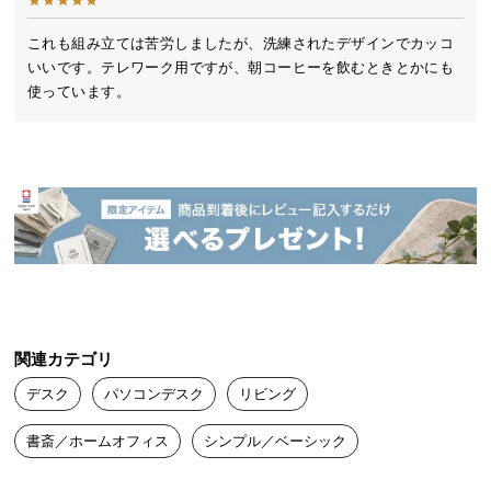
送
料
これも組み立ては苦労しましたが、洗練されたデザインでカッコ
デンマーク生まれの本格北欧デザイン
いいです。テレワーク用ですが、朝コーヒーを飲むときとかにも
に
使っています。
つ
い
デンマークの人気インテリアメーカーによるプロダ
て
クトデザイン。本物の北欧デザインをお届けしま
す。
大
型
商
品
の
配
送
関連カテゴリ
に
デスク
パソコンデスク
リビング
つ
い
書斎／ホームオフィス
シンプル／ベーシック
て