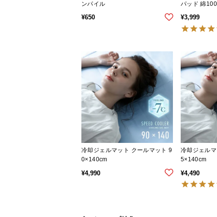
ンパイル
パッド 綿10
える
¥
650
¥
3,999
冷却ジェルマット クールマット 9
冷却ジェルマ
0×140cm
5×140cm
¥
4,990
¥
4,490