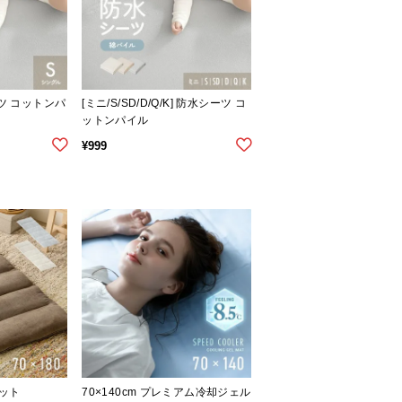
ーツ コットンパ
[ミニ/S/SD/D/Q/K] 防水シーツ コ
ットンパイル
¥
999
ット
70×140cm プレミアム冷却ジェル