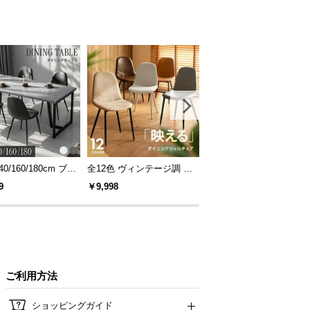
40/160/180cm ブラ
全12色 ヴィンテージ調 デ
[S/D/Q/K・組替自由自在]
レーム ダイニング
ザイナーズシェルチェア
パレットベッド 8/12/16
9
￥9,998
￥14,999
 4人掛け
セット
ご利用方法
ショッピングガイド