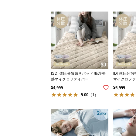
[SD] 体圧分散敷きパッド 吸湿発
[D] 体圧分
熱マイクロファイバー
マイクロファ
¥
4,999
¥
5,999
5.00
（1）