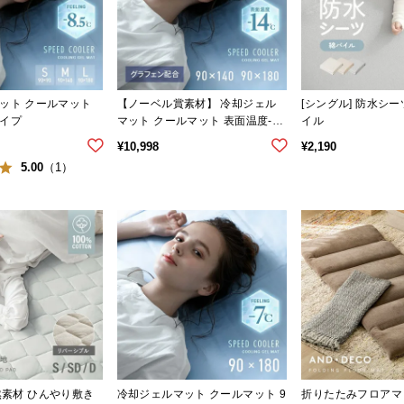
ット クールマット
【ノーベル賞素材】 冷却ジェル
[シングル] 防水シ
イプ
マット クールマット 表面温度-1
イル
4℃ グラフェン配合タイプ
¥
10,998
¥
2,190
5.00
（1）
 天然素材 ひんやり敷き
冷却ジェルマット クールマット 9
折りたたみフロアマ