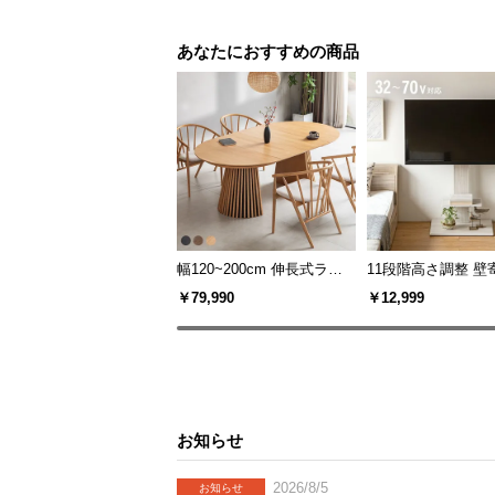
あなたにおすすめの商品
幅120~200cm 伸長式ラウ
11段階高さ調整 壁
ンドダイニングテーブル 6
スタンド キャスタ
￥79,990
￥12,999
人掛け 天然木突板 美しい
上下左右角度調節
格子デザイン
お知らせ
2026/8/5
お知らせ