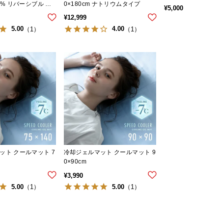
0% リバーシブル 洗
0×180cm ナトリウムタイプ
¥
5,000
¥
12,999
5.00
4.00
（1）
（1）
ット クールマット 7
冷却ジェルマット クールマット 9
0×90cm
¥
3,990
5.00
5.00
（1）
（1）