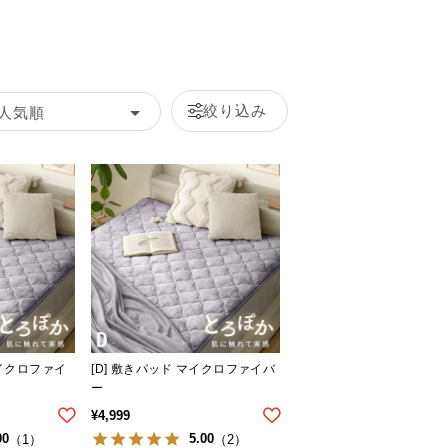
絞り込み
人気順
マイクロファイ
[D] 敷きパッド マイクロファイバ
ー
¥
4,999
00
5.00
（1）
（2）