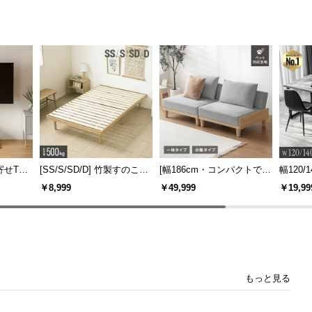
寄せTV
[SS/S/SD/D] 竹製すのこベ
[幅186cm・コンパクトでも
幅120/1
ー付き
ッド
広々] 3人掛けソファベッド
ックフ
￥8,999
￥49,999
￥19,99
機能
リクライニング 天然木フレ
大理石調
ーム 北欧
もっと見る