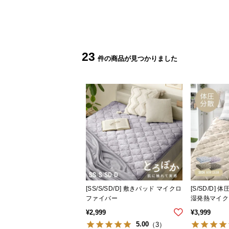
23
[SS/S/SD/D] 敷きパッド マイクロ
[S/SD/D]
ファイバー
湿発熱マイク
¥
2,999
¥
3,999
5.00
（3）