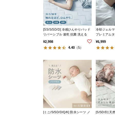
[SS/S/SD/D] 冷感ひんやりパッド
冷却ジェルマ
リバーシブル 速乾 抗菌 洗える
プレミアムタ
¥
2,998
¥
6,999
4.40
（5）
[ミニ/S/SD/D/Q/K] 防水シーツ ノ
[S/SD/D]