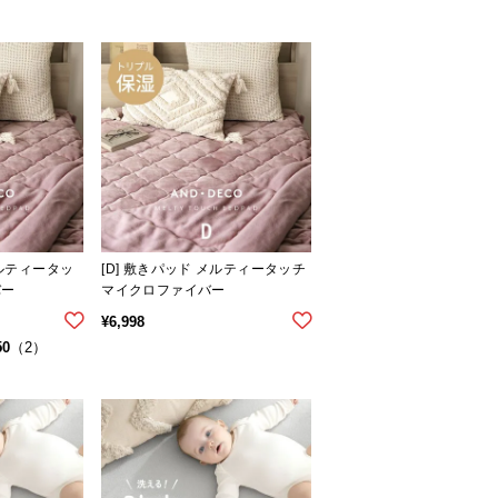
メルティータッ
[D] 敷きパッド メルティータッチ
バー
マイクロファイバー
¥
6,998
50
（2）