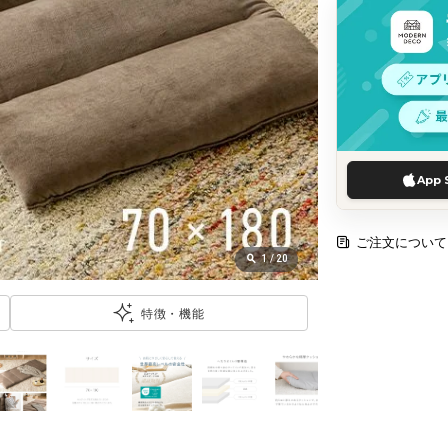
App 
ご注文について
1
/
20
特徴・機能