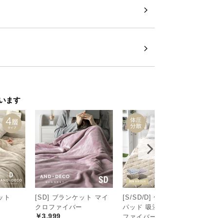
います
ケット
[SD] ブランケット マイ
[S/SD/D] 体圧分散敷き
高
クロファイバー
パッド 吸湿発熱マイクロ
り
￥3,999
￥
ファイバー