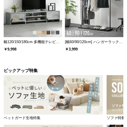
幅120/150/180cm 多機能テレビボ
[幅60/90/120cm] ハンガーラック
ード 木目/石目調 オープン収納・
スチール 4段階高さ調節 サイドフ
￥9,998
￥3,999
引き出し収納付き
ック オープンラック シンプル
ピックアップ特集
ペットガード生地特集
ソファ特集