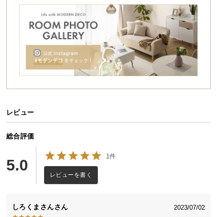
シ
ョ
ッ
ピ
ン
グ
ガ
イ
ド
レビュー
お
支
払
総合評価
い
1件
に
5.0
つ
レビューを書く
い
て
しろくまさん
2023/07/02
配