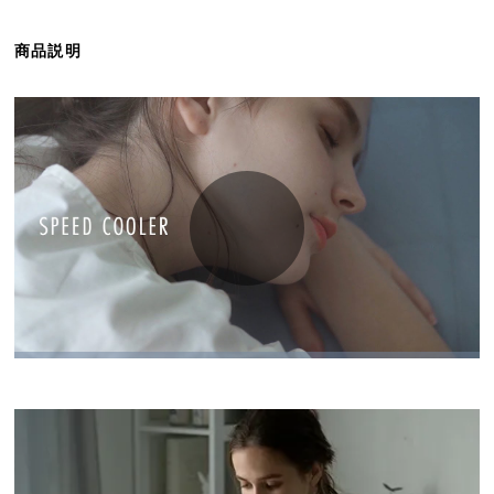
ら
探
商品説明
す
イ
ン
テ
リ
ア
テ
イ
ス
ト
か
ら
探
す