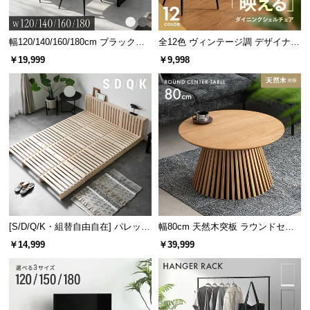
幅120/140/160/180cm ブラックフ
全12色 ヴィンテージ調 デザイナー
レーム ダイニング 大理石調 4人掛
ズシェルチェア
￥19,999
￥9,998
け
[S/D/Q/K・組替自由自在] パレット
幅80cm 天然木突板 ラウンドセン
ベッド 8/12/16枚セット
ターテーブル 美しい格子デザイン
￥14,999
￥39,999