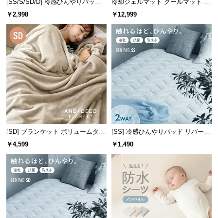
[SS/S/SD/D] 冷感ひんやりパッド
冷却ジェルマット クールマット プ
リバーシブル 速乾 抗菌 洗える
レミアムタイプ 90×180cm
￥2,998
￥12,999
[SD] ブランケット ボリュームタイ
[SS] 冷感ひんやりパッド リバーシ
プ
ブル 速乾 抗菌 洗える
￥4,599
￥1,490