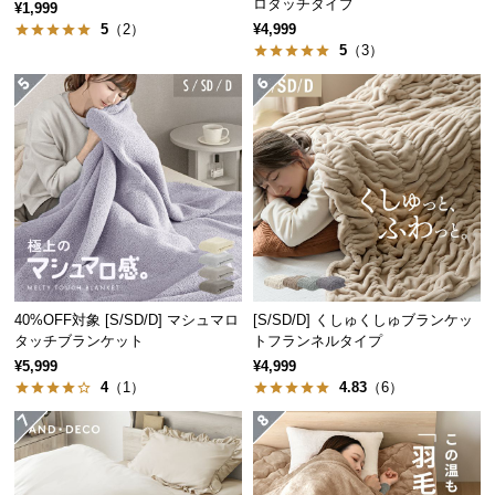
ロタッチタイプ
保
¥1,999
5
（2）
¥4,999
証
5
（3）
に
つ
い
て
会
員
規
約
に
つ
40%OFF対象 [S/SD/D] マシュマロ
[S/SD/D] くしゅくしゅブランケッ
い
タッチブランケット
トフランネルタイプ
て
¥5,999
¥4,999
4
（1）
4.83
（6）
お
客
様