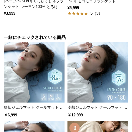
[ハーフ/S/SD/D] くしゅくしゅブラ
[S/D] モコモコブランケット
情
ンケット レーヨン100% とろける
報
¥5,999
肌触り
¥3,999
5
（3）
©
M
O
一緒にチェックされている商品
D
E
R
N
D
E
C
O
C
o.,
L
冷却ジェルマット クールマット プ
冷却ジェルマット クールマット 90
t
レミアムタイプ
×180cm ナトリウムタイプ
￥6,999
￥12,999
d.
A