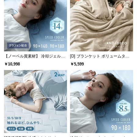
l
l
【ノーベル賞素材】 冷却ジェルマ
[D] ブランケット ボリュームタイ
ット クールマット 表面温度-14℃
プ
￥10,998
￥5,599
グラフェン配合タイプ