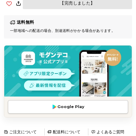
【完売しました】
気
ア
イ
送料無料
テ
一部地域への配送の場合、別途送料がかかる場合があります。
ム
ラ
ン
キ
ン
グ
商
品
カ
Google Play
テ
ゴ
リ
ご注文について
配送料について
よくあるご質問
か