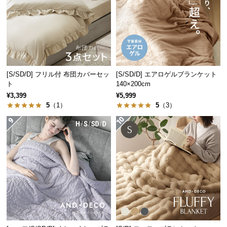
サ
ポ
ー
ト
[S/SD/D] フリル付 布団カバーセッ
[S/SD/D] エアロゲルブランケット
お
ト
140×200cm
知
¥3,399
¥5,999
5
（1）
5
（3）
ら
せ
ブ
ロ
グ
企
業