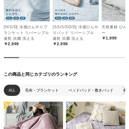
つ
い
て
[H/S/D] 冷感ひんやりブ
[SS/S/SD/D] 冷感ひんや
天然素材 ひん
ランケット リバーシブル
りパッド リバーシブル
ー
開
￥1,999
速乾 抗菌 洗える
速乾 抗菌 洗える
梱
￥2,998
￥2,998
設
置
サ
ー
ビ
この商品と同じカテゴリのランキング
ス
に
ALL
毛布・ブランケット
ベッドパッド・敷きパッド
布
つ
い
て
搬
入