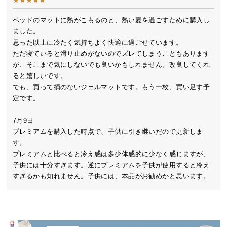
送
料
ベッドのマットに熱がこもるのと、熱い夏を過ごすために購入し
ました。

に
思った以上に冷たく気持ちよく快適に過ごせています。

つ
ただ寝ていると滑り止めがないのでズレてしまうこともあります
い
が、そこまで気にしないでも良いかもしれません。改良してくれ
て
ると嬉しいです。

でも、買って損のないジェルマットです。もう一枚、買い足す予
大
定です。

型
商
7月9日

品
プレミアムを購入した時点で、子供に引き継いだので更新しま
の
す。

配
プレミアムと比べると冷え感は多少体感的に少なく感じますが、
送
子供には十分すぎます。逆にプレミアムを子供が使用すると冷え
に
すぎるかも知れません。子供には、本品がお勧めかと思います。
つ
い
て