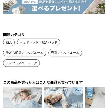
中
型
商
品
の
配
関連カテゴリ
送
に
寝具
ベッドパッド・敷きパッド
つ
い
子ども部屋／キッズルーム
寝室／ベッドルーム
て
シンプル／ベーシック
小
型
商
この商品を買った人はこんな商品も買っています
品
の
配
送
に