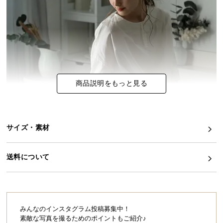
イ
ン
テ
リ
ア
コ
商品説明をもっと見る
ー
デ
ィ
ネ
サイズ・素材
ー
ト
か
送料について
ら
探
す
みんなのインスタグラム投稿募集中！
素敵な写真を撮るためのポイントもご紹介♪