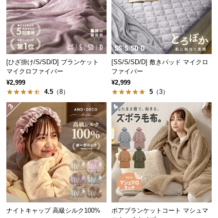
経
路
に
つ
い
[ひざ掛け/S/SD/D] ブランケット
[SS/S/SD/D] 敷きパッド マイクロ
て
マイクロファイバー
ファイバー
¥2,999
¥2,999
返
4.5
（8）
5
（3）
品・
キ
ャ
ン
セ
ル
に
つ
い
て
ナイトキャップ 高級シルク100%
ボアブランケットコート マシュマ