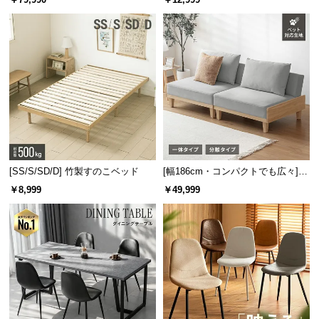
板 美しい格子デザイン
機能
[SS/S/SD/D] 竹製すのこベッド
[幅186cm・コンパクトでも広々] 3
人掛けソファベッド リクライニン
￥8,999
￥49,999
グ 天然木フレーム 北欧