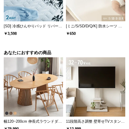
[SD] 冷感ひんやりパッド リバーシ
[ミニ/S/SD/D/Q/K] 防水シーツ ノ
ブル 速乾 抗菌 洗える
ンパイル
￥3,598
￥650
あなたにおすすめの商品
幅120~200cm 伸長式ラウンドダイ
11段階高さ調整 壁寄せTVスタンド
ニングテーブル 6人掛け 天然木突
キャスター付き 上下左右角度調節
￥79,990
￥12,999