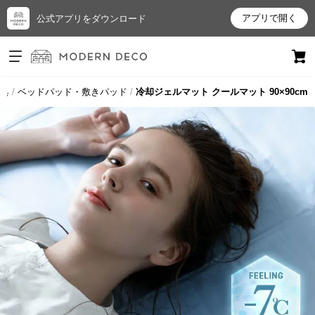
アプリで開く
公式アプリをダウンロード
ログイン
新規会員登録
具
ベッドパッド・敷きパッド
冷却ジェルマット クールマット 90×90cm
お
気
に
入
り
ア
イ
テ
ム
最