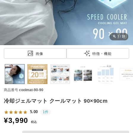
近
チ
ェ
ッ
ク
し
1
/
20
た
ア
画像
特徴・機能
イ
テ
ム
商品番号
coolmat-90-90
特
集
冷却ジェルマット クールマット 90×90cm
一
覧
5.00
1件
¥
3,990
税込
人