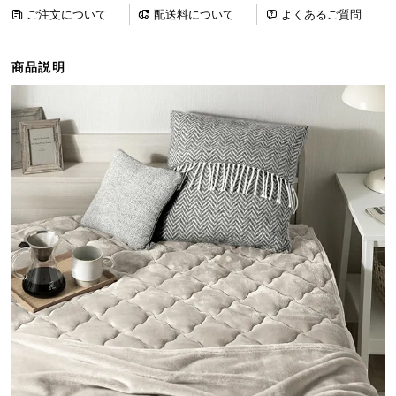
ら
ご注文について
配送料について
よくあるご質問
探
す
商品説明
イ
ン
テ
リ
ア
テ
イ
ス
ト
か
ら
探
す