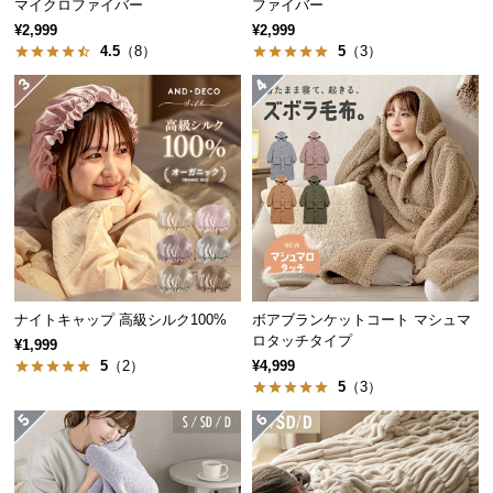
マイクロファイバー
ファイバー
経
¥2,999
¥2,999
路
4.5
（8）
5
（3）
に
つ
い
て
返
品・
キ
ャ
ン
セ
ナイトキャップ 高級シルク100%
ボアブランケットコート マシュマ
ロタッチタイプ
ル
¥1,999
5
（2）
¥4,999
に
5
（3）
つ
い
て