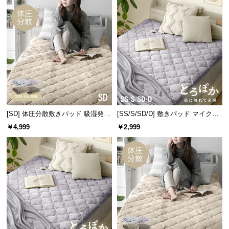
情
報
©
M
O
D
E
R
N
D
[SD] 体圧分散敷きパッド 吸湿発熱
[SS/S/SD/D] 敷きパッド マイクロ
マイクロファイバー
ファイバー
E
￥4,999
￥2,999
C
O
C
o.,
L
t
d.
A