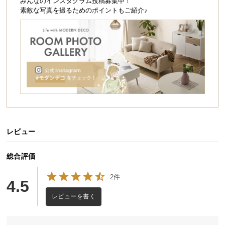
シ
みんなのインスタグラム投稿募集中！
素敵な写真を撮るためのポイントもご紹介♪
ョ
ッ
ピ
ン
グ
ガ
イ
ド
お
支
レビュー
払
い
総合評価
に
つ
2件
4.5
い
レビューを書く
て
配