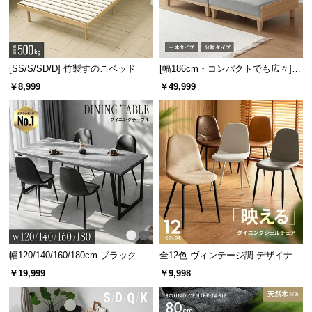
[SS/S/SD/D] 竹製すのこベッド
[幅186cm・コンパクトでも広々] 3
人掛けソファベッド リクライニン
￥8,999
￥49,999
グ 天然木フレーム 北欧
幅120/140/160/180cm ブラックフ
全12色 ヴィンテージ調 デザイナー
レーム ダイニング 大理石調 4人掛
ズシェルチェア
￥19,999
￥9,998
け