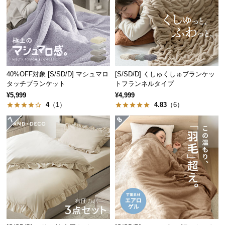
保
証
に
つ
い
て
40%OFF対象 [S/SD/D] マシュマロ
[S/SD/D] くしゅくしゅブランケッ
タッチブランケット
トフランネルタイプ
会
¥5,999
¥4,999
員
4
（1）
4.83
（6）
規
約
に
つ
い
て
お
客
様