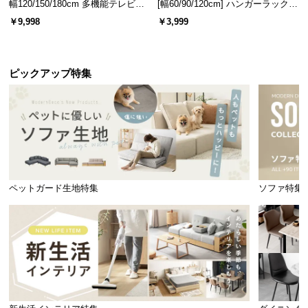
幅120/150/180cm 多機能テレビボ
[幅60/90/120cm] ハンガーラック
ード 木目/石目調 オープン収納・
スチール 4段階高さ調節 サイドフ
￥9,998
￥3,999
引き出し収納付き
ック オープンラック シンプル
ピックアップ特集
ペットガード生地特集
ソファ特集