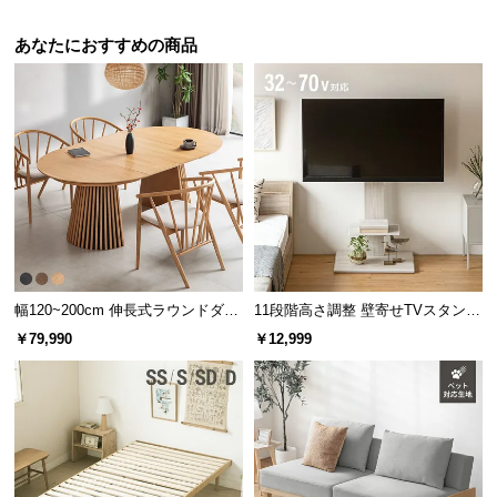
あなたにおすすめの商品
幅120~200cm 伸長式ラウンドダイ
11段階高さ調整 壁寄せTVスタンド
ニングテーブル 6人掛け 天然木突
キャスター付き 上下左右角度調節
￥79,990
￥12,999
板 美しい格子デザイン
機能