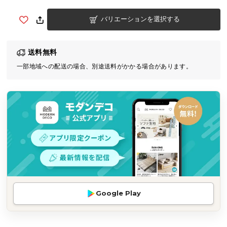
気
バリエーションを選択する
ア
イ
テ
送料無料
ム
一部地域への配送の場合、別途送料がかかる場合があります。
ラ
ン
キ
ン
グ
商
品
カ
テ
Google Play
ゴ
リ
か