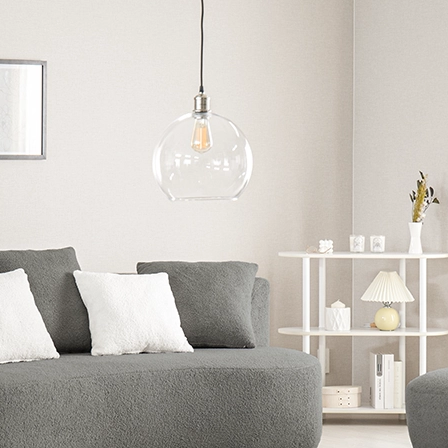
スタ
¥7,9
ブークレ調 3Pソフ
ァ
ブークレ調
¥129,989(税込)
ァ
¥39,990(