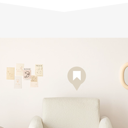
ブークレ調 1Pソフ
ァ
¥39,990(税込)