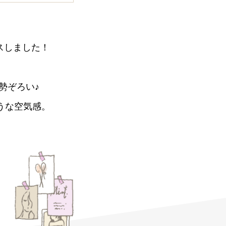
スしました！
勢ぞろい♪
うな空気感。
。