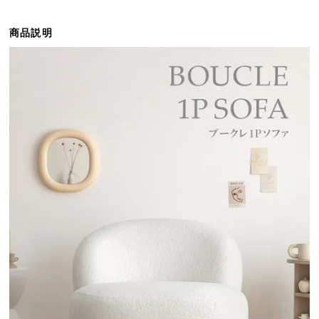
ら
探
商品説明
す
イ
ン
テ
リ
ア
テ
イ
ス
ト
か
ら
探
す