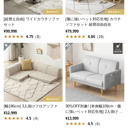
情
報
©
[組替え自由] ワイドカウチソファ
[傷に強いペット対応生地] カウチ
M
セット
ソファセット 組替自由自在
O
¥99,998
¥79,999
4.75
（8）
4.84
（19）
D
E
R
N
D
E
C
O
C
o.,
L
[幅196cm] 3人掛けフロアソファ
30%OFF対象! [本体幅109cm・傷
t
に強いペット対応生地] 2人掛け コ
¥12,999
d.
ンパクトソファ ポケット付き
4.5
（4）
¥13,999
A
4.5
（6）