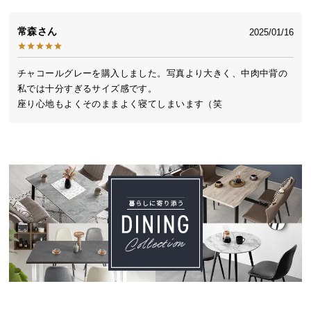
中
型
常森
2025/01/16
商
品
の
チャコールグレーを購入しました。写真より大きく、中肉中背の
配
私では十分すぎるサイズ感です。

送
座り心地もよくそのままよく寝てしまいます（笑
に
つ
い
て
小
型
商
品
の
配
送
に