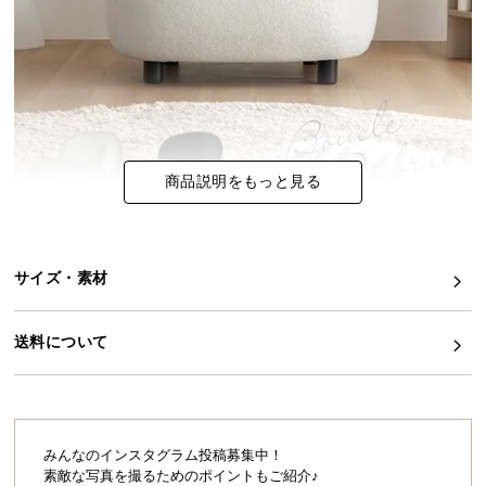
イ
ン
テ
リ
ア
コ
商品説明をもっと見る
ー
デ
ィ
ネ
サイズ・素材
ー
ト
か
送料について
ら
探
す
みんなのインスタグラム投稿募集中！
素敵な写真を撮るためのポイントもご紹介♪