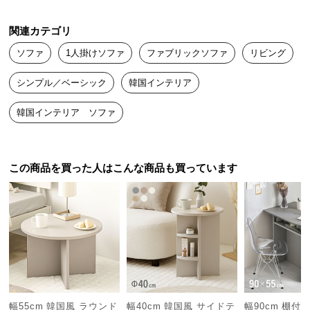
つ
い
関連カテゴリ
て
ソファ
1人掛けソファ
ファブリックソファ
リビング
開
シンプル／ベーシック
韓国インテリア
梱
設
韓国インテリア ソファ
置
サ
ー
この商品を買った人はこんな商品も買っています
ビ
ス
に
つ
い
て
搬
入
幅55cm 韓国風 ラウンド
幅40cm 韓国風 サイドテ
幅90cm 棚付 