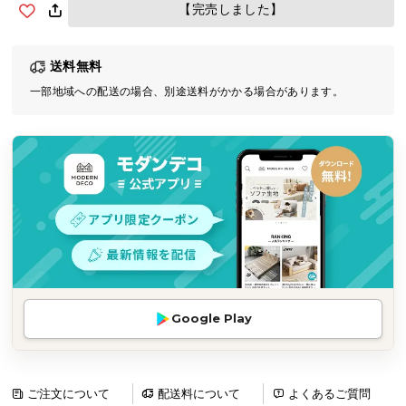
【完売しました】
気
ア
イ
送料無料
テ
一部地域への配送の場合、別途送料がかかる場合があります。
ム
ラ
ン
キ
ン
グ
商
品
カ
Google Play
テ
ゴ
リ
ご注文について
配送料について
よくあるご質問
か