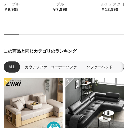
経
テーブル
ーブル
ルチデスク ド
￥9,998
￥7,999
￥12,999
路
に
つ
い
て
返
この商品と同じカテゴリのランキング
品・
キ
ALL
カウチソファ・コーナーソファ
ソファーベッド
フ
ャ
ン
セ
ル
に
つ
い
て