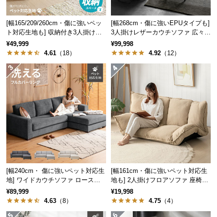
保
証
[幅165/209/260cm・傷に強いペッ
[幅268cm・傷に強いEPUタイプも]
に
ト対応生地も] 収納付き3人掛け多
3人掛けレザーカウチソファ 広々設
つ
機能ソファ
計 高級感
¥49,999
¥99,998
い
4.61
（18）
4.92
（12）
て
会
員
規
約
に
つ
い
て
[幅240cm・ 傷に強いペット対応生
[幅161cm・傷に強いペット対応生
地] ワイドカウチソファ ロースタ
地も] 2人掛けフロアソファ 座椅子
イル
タイプ リクライニング
¥89,999
¥19,998
お
4.63
（8）
4.75
（4）
客
様