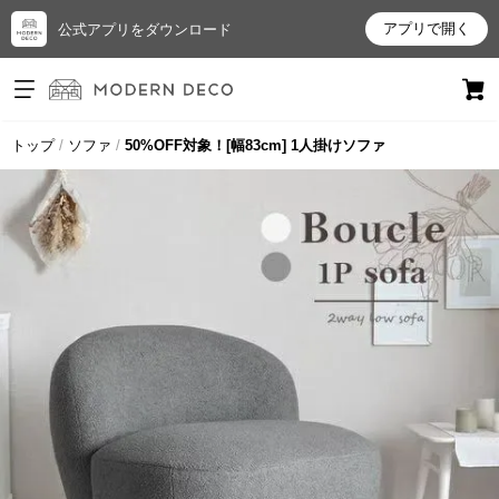
アプリで開く
公式アプリをダウンロード
ログイン
新規会員登録
トップ
ソファ
50%OFF対象！[幅83cm] 1人掛けソファ
お
気
に
入
り
ア
イ
テ
ム
最