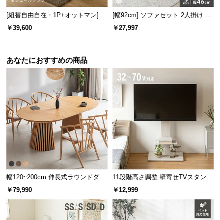
[組替自由自在・1P+オットマン] モ
[幅92cm] ソファセット 2人掛け オ
ジュールソファ アームレス 天然木
ットマン付き
￥39,600
￥27,997
脚 洗えるカバー
あなたにおすすめの商品
幅120~200cm 伸長式ラウンドダイ
11段階高さ調整 壁寄せTVスタンド
ニングテーブル 6人掛け 天然木突
キャスター付き 上下左右角度調節
￥79,990
￥12,999
板 美しい格子デザイン
機能