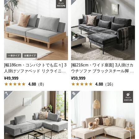
サ
ポ
ー
ト
お
知
ら
[幅186cm・コンパクトでも広々] 3
[幅216cm・ワイド座面] 3人掛けカ
人掛けソファベッド リクライニン
ウチソファ ブラックスチール脚 L
せ
グ 天然木フレーム 北欧
字 ホテルライク 高級感
¥49,999
¥59,999
4.88
（8）
4.88
（16）
ブ
ロ
グ
企
業