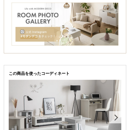
シ
ョ
ッ
ピ
ン
グ
ガ
イ
ド
お
この商品を使ったコーディネート
支
払
い
に
つ
い
て
配