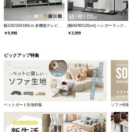
幅120/150/180cm 多機能テレビボ
[幅60/90/120cm] ハンガーラック
ード 木目/石目調 オープン収納・
スチール 4段階高さ調節 サイドフ
￥9,998
￥3,999
引き出し収納付き
ック オープンラック シンプル
ピックアップ特集
ペットガード生地特集
ソファ特集