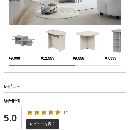
送
料
に
つ
い
て
大
型
¥9,998
¥12,999
¥9,998
¥7,999
商
品
の
配
レビュー
送
に
総合評価
つ
い
1件
5.0
て
レビューを書く