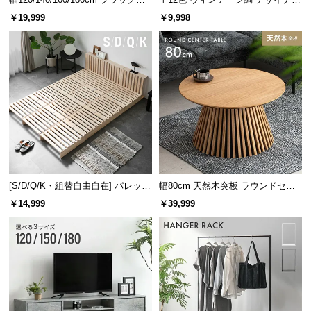
レーム ダイニング 大理石調 4人掛
ズシェルチェア
￥19,999
￥9,998
け
[S/D/Q/K・組替自由自在] パレット
幅80cm 天然木突板 ラウンドセン
ベッド 8/12/16枚セット
ターテーブル 美しい格子デザイン
￥14,999
￥39,999