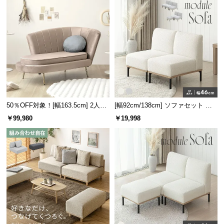
50％OFF対象！[幅163.5cm] 2人掛
[幅92cm/138cm] ソファセット レ
けソファ
イアウト自由！選べる4セット
￥99,980
￥19,998