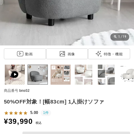
近
チ
ェ
ッ
ク
し
1
/
19
た
ア
動画
画像
特徴・機能
イ
テ
ム
商品番号
bns02
特
集
50%OFF対象！[幅83cm] 1人掛けソファ
一
覧
5.00
1件
¥
39,990
税込
人