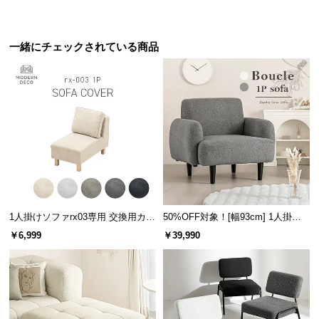
l
l
一緒にチェックされている商品
1人掛けソファrx03専用 交換用カバ
50%OFF対象！[幅93cm] 1人掛け
ー
ソファ
￥6,999
￥39,990