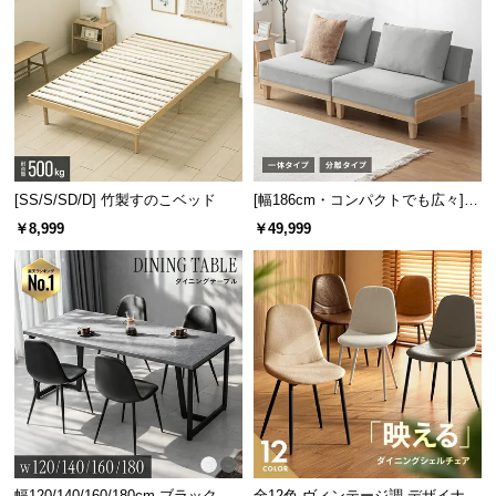
[SS/S/SD/D] 竹製すのこベッド
[幅186cm・コンパクトでも広々] 3
人掛けソファベッド リクライニン
￥8,999
￥49,999
グ 天然木フレーム 北欧
幅120/140/160/180cm ブラックフ
全12色 ヴィンテージ調 デザイナー