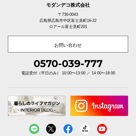
モダンデコ株式会社
サ
ポ
〒730-0043
ー
広島県広島市中区富士見町16-22
ロアール富士見町201
ト
お問い合わせ
お
知
0570-039-777
ら
せ
電話受付（平日のみ） 10:00〜13:00 ／ 14:00〜18:00
ブ
ロ
グ
企
業