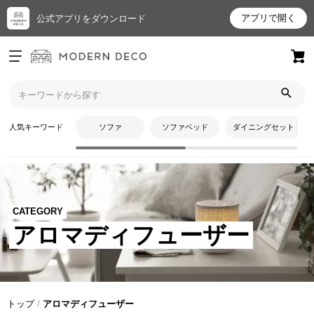
アプリで開く
公式アプリをダウンロード
ログイン
新規会員登録
お
人気キーワード
ソファ
ソファベッド
ダイニングセット
気
に
入
り
ア
CATEGORY
イ
アロマディフューザー
テ
ム
最
トップ
アロマディフューザー