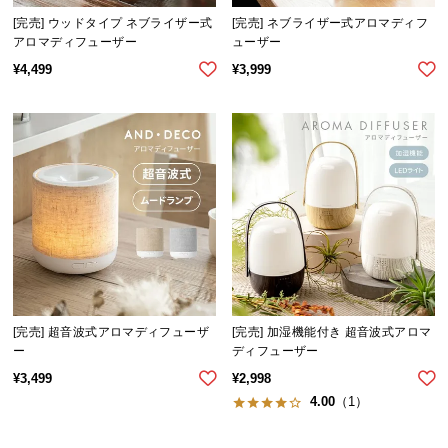
気
[完売] ウッドタイプ ネブライザー式
[完売] ネブライザー式アロマディフ
アロマディフューザー
ューザー
ア
イ
¥
4,499
¥
3,999
テ
ム
ラ
ン
キ
ン
グ
商
品
[完売] 超音波式アロマディフューザ
[完売] 加湿機能付き 超音波式アロマ
カ
ー
ディフューザー
テ
¥
3,499
¥
2,998
ゴ
4.00
（1）
リ
か