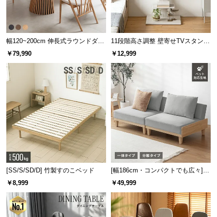
送
料
に
幅120~200cm 伸長式ラウンドダイ
11段階高さ調整 壁寄せTVスタンド
つ
ニングテーブル 6人掛け 天然木突
キャスター付き 上下左右角度調節
い
￥79,990
￥12,999
板 美しい格子デザイン
機能
て
大
型
商
品
の
配
送
に
[SS/S/SD/D] 竹製すのこベッド
[幅186cm・コンパクトでも広々] 3
つ
人掛けソファベッド リクライニン
￥8,999
￥49,999
い
グ 天然木フレーム 北欧
て