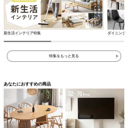
シ
ョ
ッ
ピ
ン
新生活インテリア特集
ダイニング
グ
ガ
イ
ド
特集をもっと見る
お
支
払
あなたにおすすめの商品
い
に
つ
い
て
配