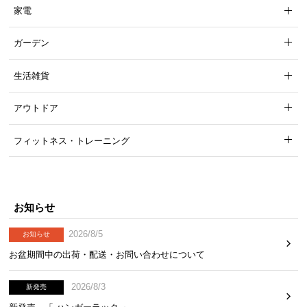
経
家電
路
に
ガーデン
つ
い
生活雑貨
て
アウトドア
返
品・
フィットネス・トレーニング
キ
ャ
ン
セ
お知らせ
ル
に
2026/8/5
お知らせ
つ
お盆期間中の出荷・配送・お問い合わせについて
い
て
2026/8/3
新発売