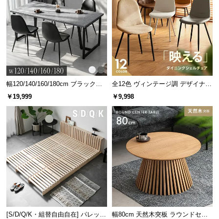
中
型
商
品
の
配
送
に
幅120/140/160/180cm ブラックフ
全12色 ヴィンテージ調 デザイナー
レーム ダイニング 大理石調 4人掛
ズシェルチェア
つ
￥19,999
￥9,998
け
い
て
小
型
商
品
の
配
送
[S/D/Q/K・組替自由自在] パレット
幅80cm 天然木突板 ラウンドセン
に