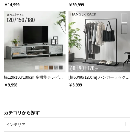
ベッド 8/12/16枚セット
ターテーブル 美しい格子デザイン
￥14,999
￥39,999
つ
い
て
開
梱
設
置
サ
ー
ビ
幅120/150/180cm 多機能テレビボ
[幅60/90/120cm] ハンガーラック
ス
ード 木目/石目調 オープン収納・
スチール 4段階高さ調節 サイドフ
￥9,998
￥3,999
引き出し収納付き
ック オープンラック シンプル
に
つ
い
て
カテゴリから探す
搬
インテリア
入