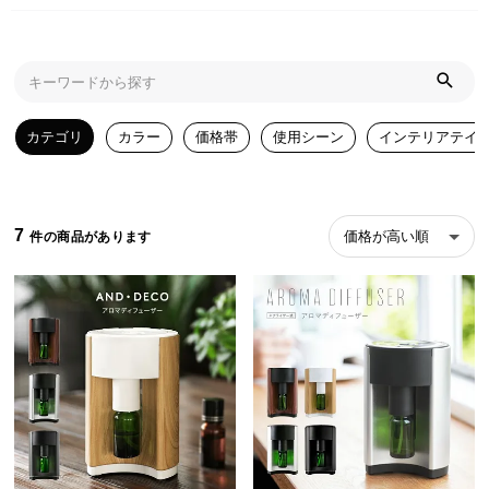
近
チ
ェ
ッ
ク
し
カテゴリ
カラー
価格帯
使用シーン
インテリアテイ
た
ア
イ
テ
7
価格が高い順
ム
特
集
一
覧
人