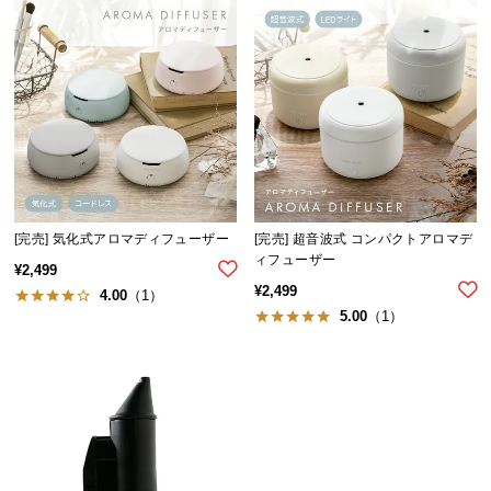
ら
探
す
イ
ン
テ
リ
[完売] 気化式アロマディフューザー
[完売] 超音波式 コンパクトアロマデ
ア
ィフューザー
¥
2,499
テ
¥
2,499
4.00
（1）
イ
5.00
（1）
ス
ト
か
ら
探
す