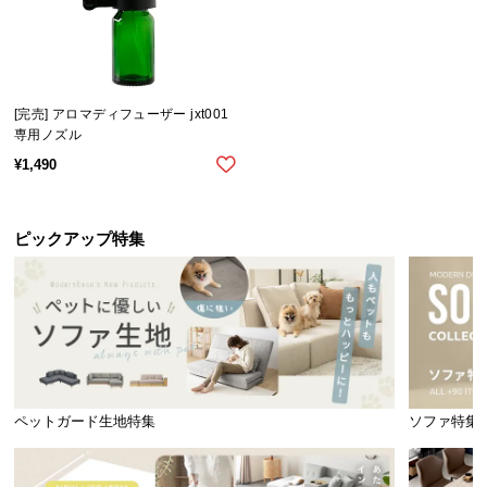
イ
ン
テ
リ
[完売] アロマディフューザー jxt001
ア
専用ノズル
コ
¥
1,490
ー
デ
ィ
ピックアップ特集
ネ
ー
ト
か
ら
探
す
ペットガード生地特集
ソファ特集