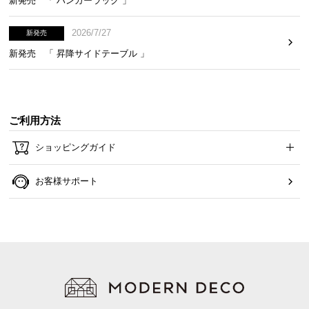
新発売 「 ハンガーラック 」
保
証
2026/7/27
新発売
に
つ
新発売 「 昇降サイドテーブル 」
い
て
会
ご利用方法
員
規
ショッピングガイド
約
に
お客様サポート
つ
い
て
お
客
様