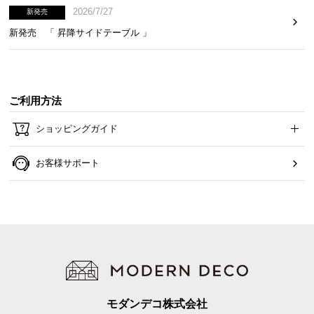
保
2026/7/27
新発売
証
新発売 「 昇降サイドテーブル 」
に
つ
い
て
ご利用方法
会
ショッピングガイド
員
規
お客様サポート
約
に
つ
い
て
お
客
モダンデコ株式会社
様