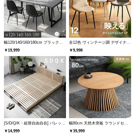
中
型
商
品
の
配
幅120/140/160/180cm ブラックフ
全12色 ヴィンテージ調 デザイナー
送
レーム ダイニング 大理石調 4人掛
ズシェルチェア
￥19,999
￥9,998
に
け
つ
い
て
小
型
商
品
の
配
[S/D/Q/K・組替自由自在] パレット
幅80cm 天然木突板 ラウンドセン
送
ベッド 8/12/16枚セット
ターテーブル 美しい格子デザイン
￥14,999
￥39,999
に