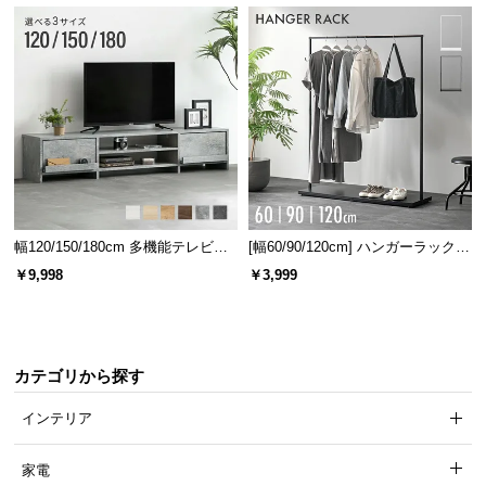
つ
い
て
開
梱
設
置
サ
幅120/150/180cm 多機能テレビボ
[幅60/90/120cm] ハンガーラック
ー
ード 木目/石目調 オープン収納・
スチール 4段階高さ調節 サイドフ
ビ
￥9,998
￥3,999
引き出し収納付き
ック オープンラック シンプル
ス
に
つ
い
カテゴリから探す
て
インテリア
搬
家電
入