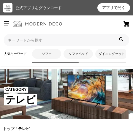
アプリで開く
公式アプリをダウンロード
ログイン
新規会員登録
お
人気キーワード
ソファ
ソファベッド
ダイニングセット
気
に
入
り
ア
CATEGORY
イ
テレビ
テ
ム
最
トップ
テレビ