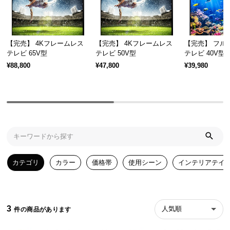
気
ア
イ
【完売】 4Kフレームレス
【完売】 4Kフレームレス
【完売】 フル
テ
テレビ 65V型
テレビ 50V型
テレビ 40V型
ム
¥88,800
¥47,800
¥39,980
ラ
ン
キ
ン
グ
商
カテゴリ
カラー
価格帯
使用シーン
インテリアテイ
品
カ
テ
ゴ
3
人気順
リ
か