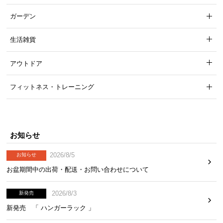
経
ガーデン
路
に
生活雑貨
つ
い
アウトドア
て
フィットネス・トレーニング
返
品・
キ
ャ
ン
お知らせ
セ
2026/8/5
お知らせ
ル
に
お盆期間中の出荷・配送・お問い合わせについて
つ
い
2026/8/3
新発売
て
新発売 「 ハンガーラック 」