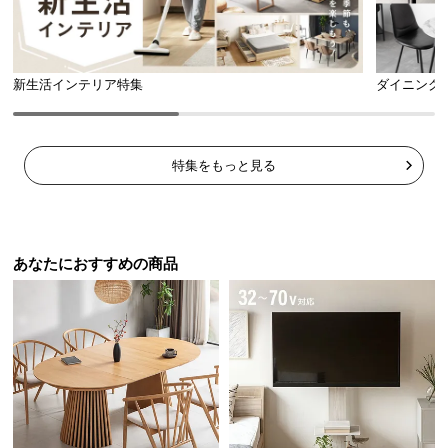
シ
ョ
ッ
ピ
新生活インテリア特集
ダイニング
ン
グ
ガ
イ
特集をもっと見る
ド
お
支
あなたにおすすめの商品
払
い
に
つ
い
て
配