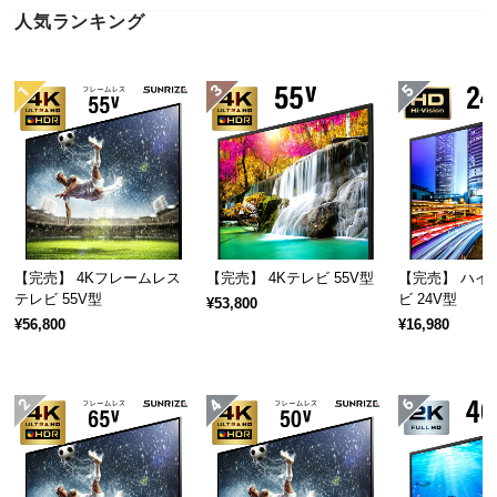
近
人気ランキング
チ
ェ
ッ
ク
し
た
ア
イ
テ
ム
【完売】 4Kフレームレス
【完売】 4Kテレビ 55V型
【完売】 ハイ
テレビ 55V型
ビ 24V型
¥53,800
¥56,800
¥16,980
特
集
一
覧
人