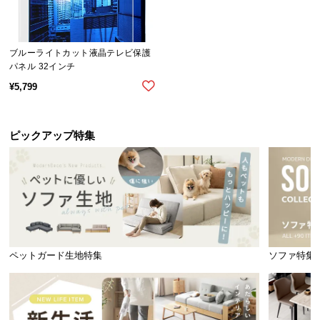
イ
ン
ブルーライトカット液晶テレビ保護
テ
パネル 32インチ
リ
¥
5,799
ア
コ
ー
ピックアップ特集
デ
ィ
ネ
ー
ト
か
ら
探
ペットガード生地特集
ソファ特集
す