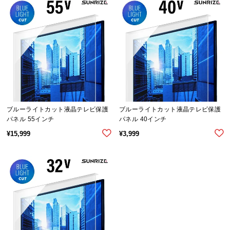
ら
探
す
イ
ン
テ
リ
ブルーライトカット液晶テレビ保護
ブルーライトカット液晶テレビ保護
ア
パネル 55インチ
パネル 40インチ
テ
¥
15,999
¥
3,999
イ
ス
ト
か
ら
探
す