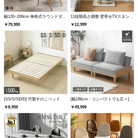
送
料
幅120~200cm 伸長式ラウンドダイ
11段階高さ調整 壁寄せTVスタンド
に
ニングテーブル 6人掛け 天然木突
キャスター付き 上下左右角度調節
￥79,990
￥12,999
つ
板 美しい格子デザイン
機能
い
て
大
型
商
品
の
配
送
[SS/S/SD/D] 竹製すのこベッド
[幅186cm・コンパクトでも広々] 3
に
人掛けソファベッド リクライニン
￥8,999
￥49,999
グ 天然木フレーム 北欧
つ
い
て