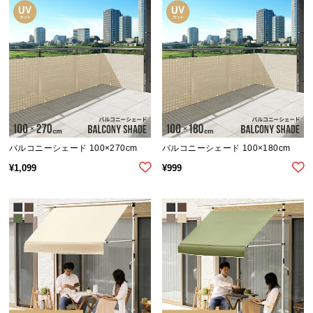
ら
探
す
イ
ン
テ
リ
バルコニーシェード 100×270cm
バルコニーシェード 100×180cm
ア
¥
1,099
¥
999
テ
イ
ス
ト
か
ら
探
す