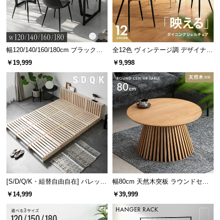
中
型
商
品
の
幅120/140/160/180cm ブラックフ
全12色 ヴィンテージ調 デザイナー
レーム ダイニング 大理石調 4人掛
ズシェルチェア
配
￥19,999
￥9,998
け
送
に
つ
い
て
小
型
商
品
[S/D/Q/K・組替自由自在] パレット
幅80cm 天然木突板 ラウンドセン
の
ベッド 8/12/16枚セット
ターテーブル 美しい格子デザイン
￥14,999
￥39,999
配
送
に