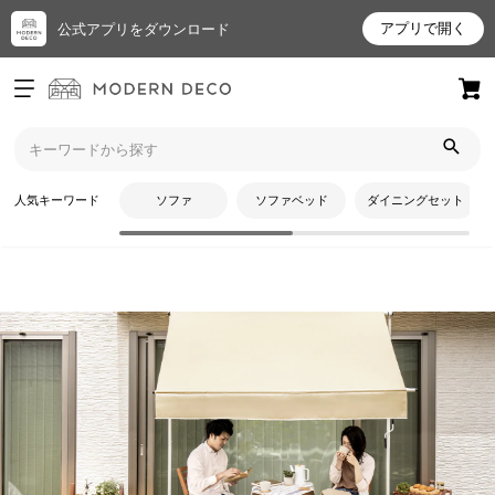
アプリで開く
公式アプリをダウンロード
ログイン
新規会員登録
トップ
ガーデンファニチャー
サンシェード・オーニング
お
人気キーワード
ソファ
ソファベッド
ダイニングセット
気
に
入
り
ア
イ
テ
CATEGORY
ム
サンシェード・オーニング
最