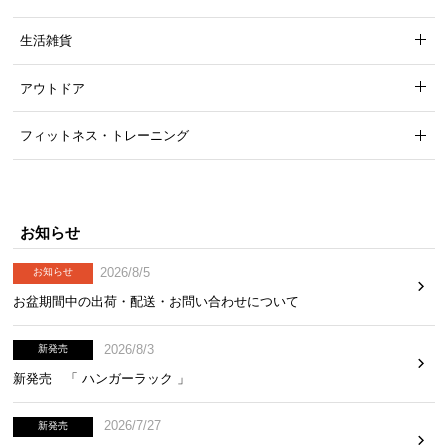
経
路
生活雑貨
に
つ
アウトドア
い
て
フィットネス・トレーニング
返
品・
キ
お知らせ
ャ
ン
2026/8/5
お知らせ
セ
お盆期間中の出荷・配送・お問い合わせについて
ル
に
2026/8/3
新発売
つ
新発売 「 ハンガーラック 」
い
て
2026/7/27
新発売