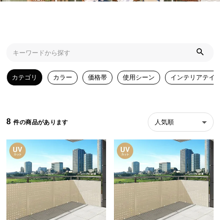
近
チ
ェ
ッ
ク
し
た
カテゴリ
カラー
価格帯
使用シーン
インテリアテイ
ア
イ
テ
ム
8
人気順
特
集
一
覧
人