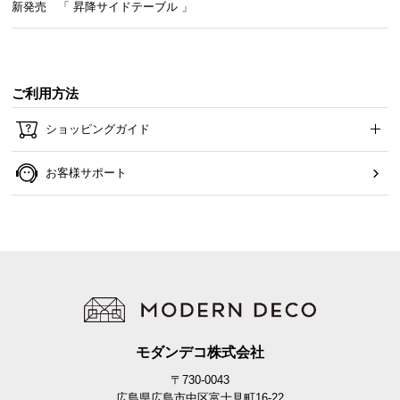
保
新発売 「 昇降サイドテーブル 」
証
に
つ
い
ご利用方法
て
ショッピングガイド
会
員
お客様サポート
規
約
に
つ
い
て
モダンデコ株式会社
お
客
〒730-0043
広島県広島市中区富士見町16-22
様