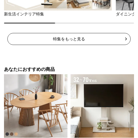
シ
ョ
新生活インテリア特集
ダイニング
ッ
ピ
ン
グ
特集をもっと見る
ガ
イ
ド
あなたにおすすめの商品
お
支
払
い
に
つ
い
て
配