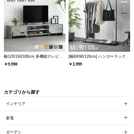
つ
い
て
開
梱
設
置
幅120/150/180cm 多機能テレビボ
[幅60/90/120cm] ハンガーラック
サ
ード 木目/石目調 オープン収納・
スチール 4段階高さ調節 サイドフ
￥9,998
￥3,999
引き出し収納付き
ック オープンラック シンプル
ー
ビ
ス
に
カテゴリから探す
つ
い
インテリア
て
家電
搬
入
ガーデン