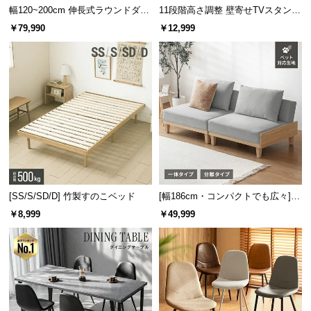
幅120~200cm 伸長式ラウンドダイ
11段階高さ調整 壁寄せTVスタンド
送
ニングテーブル 6人掛け 天然木突
キャスター付き 上下左右角度調節
料
￥79,990
￥12,999
板 美しい格子デザイン
機能
に
つ
い
て
大
型
商
品
の
[SS/S/SD/D] 竹製すのこベッド
[幅186cm・コンパクトでも広々] 3
配
人掛けソファベッド リクライニン
￥8,999
￥49,999
送
グ 天然木フレーム 北欧
に
つ
い
て