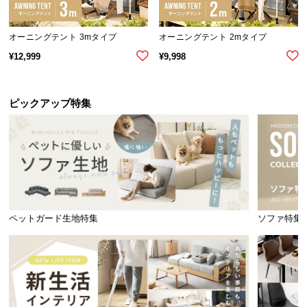
イ
オーニングテント 3mタイプ
オーニングテント 2mタイプ
ン
テ
¥
12,999
¥
9,998
リ
ア
コ
ピックアップ特集
ー
デ
ィ
ネ
ー
ト
か
ペットガード生地特集
ソファ特集
ら
探
す