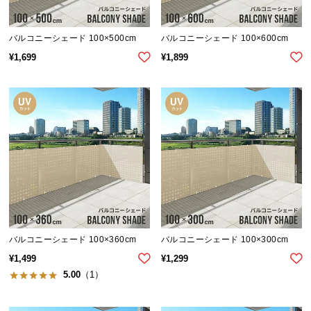
気
ア
バルコニーシェード 100×500cm
バルコニーシェード 100×600cm
イ
¥
1,699
¥
1,899
テ
ム
ラ
ン
キ
ン
グ
商
品
バルコニーシェード 100×360cm
バルコニーシェード 100×300cm
カ
テ
¥
1,499
¥
1,299
ゴ
5.00
（1）
リ
か