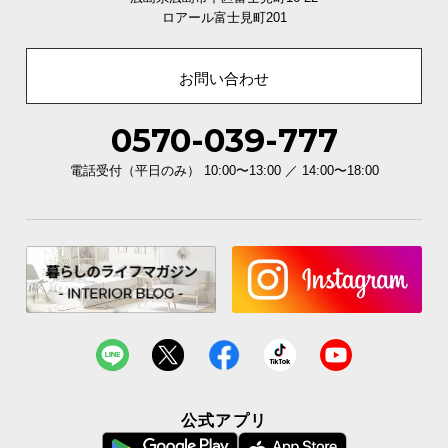
ロアール富士見町201
サ
ポ
ー
お問い合わせ
ト
0570-039-777
お
電話受付（平日のみ） 10:00〜13:00 ／ 14:00〜18:00
知
ら
せ
ブ
ロ
グ
公式アプリ
企
業