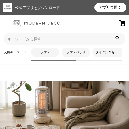
アプリで開く
公式アプリをダウンロード
ログイン
新規会員登録
トップ
ヒーター
カーボンヒーター
お
人気キーワード
ソファ
ソファベッド
ダイニングセット
気
に
入
り
ア
イ
テ
CATEGORY
ム
カーボンヒーター
最