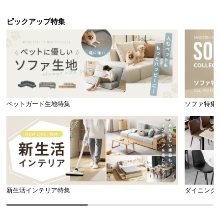
ら
探
ピックアップ特集
す
イ
ン
テ
リ
ペットガード生地特集
ソファ特集
ア
テ
イ
ス
ト
か
ら
探
新生活インテリア特集
ダイニング
す