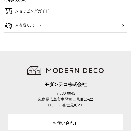
経
路
ショッピングガイド
に
つ
お客様サポート
い
て
返
品・
キ
ャ
ン
モダンデコ株式会社
セ
ル
〒730-0043
に
広島県広島市中区富士見町16-22
つ
ロアール富士見町201
い
て
お問い合わせ