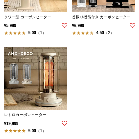
気
ア
タワー型 カーボンヒーター
首振り機能付き カーボンヒーター
イ
¥
5,999
¥
6,999
テ
5.00
（1）
4.50
（2）
ム
ラ
ン
キ
ン
グ
商
品
カ
テ
レトロカーボンヒーター
ゴ
¥
19,999
リ
5.00
（1）
か