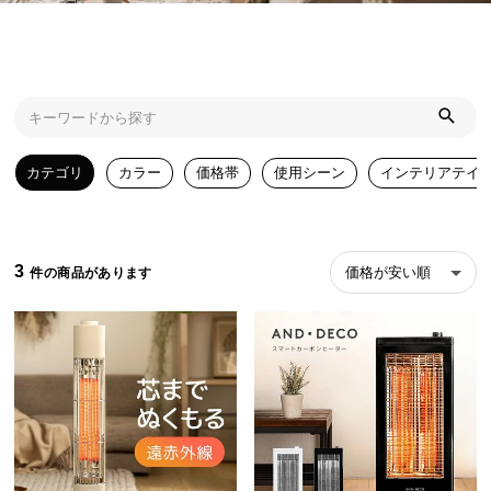
近
チ
ェ
ッ
ク
し
た
カテゴリ
カラー
価格帯
使用シーン
インテリアテイ
ア
イ
テ
ム
3
価格が安い順
特
集
一
覧
人