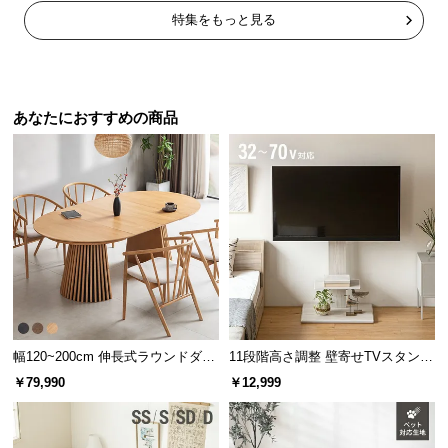
特集をもっと見る
イ
ン
テ
リ
あなたにおすすめの商品
ア
コ
ー
デ
ィ
ネ
ー
ト
か
ら
探
幅120~200cm 伸長式ラウンドダイ
11段階高さ調整 壁寄せTVスタンド
ニングテーブル 6人掛け 天然木突
キャスター付き 上下左右角度調節
す
￥79,990
￥12,999
板 美しい格子デザイン
機能