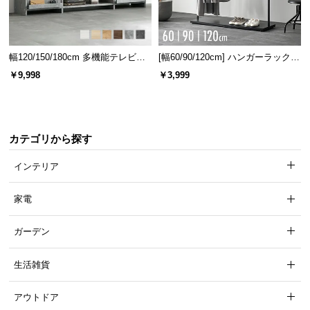
中
型
商
品
幅120/150/180cm 多機能テレビボ
[幅60/90/120cm] ハンガーラック
の
ード 木目/石目調 オープン収納・
スチール 4段階高さ調節 サイドフ
￥9,998
￥3,999
引き出し収納付き
ック オープンラック シンプル
配
送
に
つ
カテゴリから探す
い
て
インテリア
小
家電
型
商
ガーデン
品
の
生活雑貨
配
送
アウトドア
に