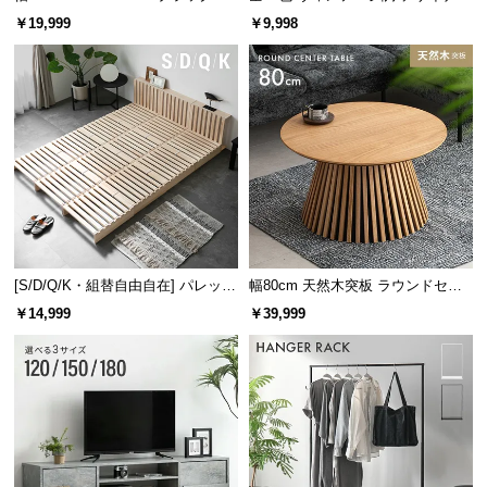
レーム ダイニング 大理石調 4人掛
ズシェルチェア
送
￥19,999
￥9,998
け
料
に
つ
い
て
大
型
商
品
[S/D/Q/K・組替自由自在] パレット
幅80cm 天然木突板 ラウンドセン
の
ベッド 8/12/16枚セット
ターテーブル 美しい格子デザイン
￥14,999
￥39,999
配
送
に
つ
い
て