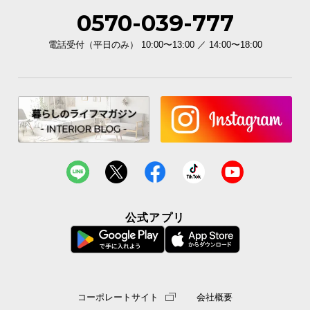
保
0570-039-777
証
に
電話受付（平日のみ） 10:00〜13:00 ／ 14:00〜18:00
つ
い
て
会
員
規
約
に
つ
い
公式アプリ
て
お
客
コーポレートサイト
会社概要
様