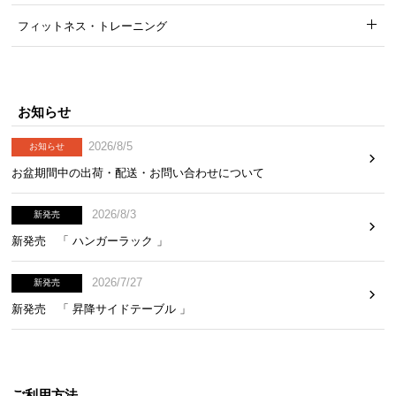
つ
フィットネス・トレーニング
い
て
開
お知らせ
梱
設
2026/8/5
お知らせ
置
お盆期間中の出荷・配送・お問い合わせについて
サ
ー
2026/8/3
新発売
ビ
新発売 「 ハンガーラック 」
ス
に
2026/7/27
新発売
つ
い
新発売 「 昇降サイドテーブル 」
て
搬
入
ご利用方法