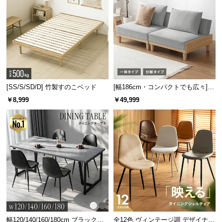
シ
ョ
ッ
ピ
ン
グ
ガ
イ
[SS/S/SD/D] 竹製すのこベッド
[幅186cm・コンパクトでも広々] 3
ド
人掛けソファベッド リクライニン
￥8,999
￥49,999
グ 天然木フレーム 北欧
お
支
払
い
に
つ
い
て
配
幅120/140/160/180cm ブラックフ
全12色 ヴィンテージ調 デザイナー