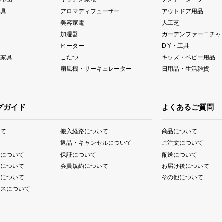
器具
アロマディフューザー
アウトドア用品
美容家電
人工芝
加湿器
ガーデンファーニチャ
ヒーター
DIY・工具
納家具
こたつ
キッズ・ベビー用品
扇風機・サーキュレーター
日用品・生活雑貨
グガイド
よくあるご質問
いて
搬入経路について
商品について
て
返品・キャンセルについて
ご注文について
送について
保証について
配送について
送について
会員規約について
お届け後について
送について
その他について
ビスについて