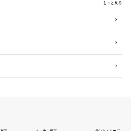
もっと見る
座布団
キッチン家電
テント・タープ