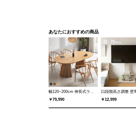
あなたにおすすめの商品
幅120~200cm 伸長式ラウ
11段階高さ調整 壁
ンドダイニングテーブル 6
スタンド キャスタ
￥79,990
￥12,999
人掛け 天然木突板 美しい
上下左右角度調節
格子デザイン