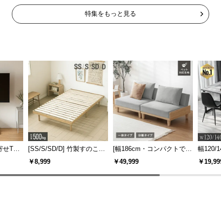
特集をもっと見る
寄せTV
[SS/S/SD/D] 竹製すのこベ
[幅186cm・コンパクトでも
幅120/1
ー付き
ッド
広々] 3人掛けソファベッド
ックフ
￥8,999
￥49,999
￥19,99
機能
リクライニング 天然木フレ
大理石調
ーム 北欧