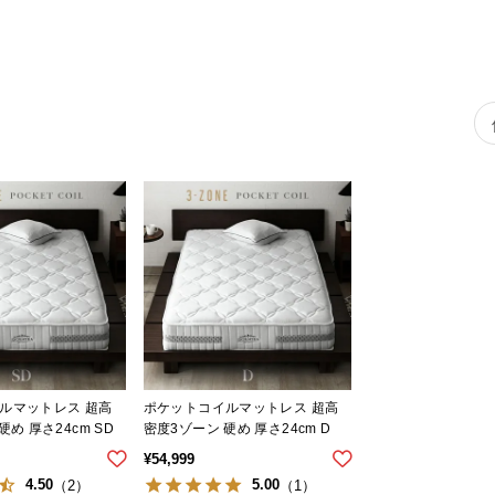
ルマットレス 超高
ポケットコイルマットレス 超高
め 厚さ24cm SD
密度3ゾーン 硬め 厚さ24cm D
¥
54,999
4.50
5.00
（2）
（1）