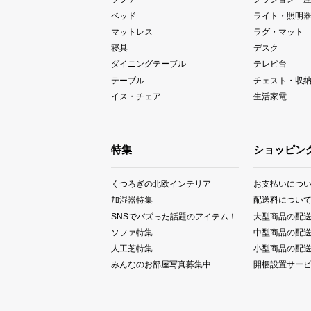
ベッド
ライト・照明
マットレス
ラグ・マット
寝具
デスク
ダイニングテーブル
テレビ台
テーブル
チェスト・収
イス・チェア
生活家電
特集
ショッピン
くつろぎの北欧インテリア
お支払いにつ
加湿器特集
配送料につい
SNSでバズった話題のアイテム！
大型商品の配
ソファ特集
中型商品の配
人工芝特集
小型商品の配
みんなのお部屋写真募集中
開梱設置サー