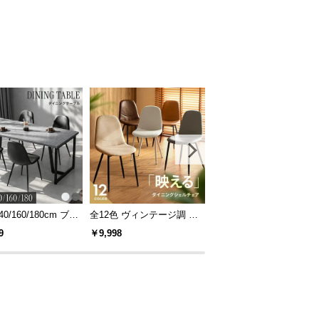
40/160/180cm ブラ
全12色 ヴィンテージ調 デ
[S/D/Q/K・組替自由自在]
レーム ダイニング
ザイナーズシェルチェア
パレットベッド 8/12/16
9
￥9,998
￥14,999
 4人掛け
セット