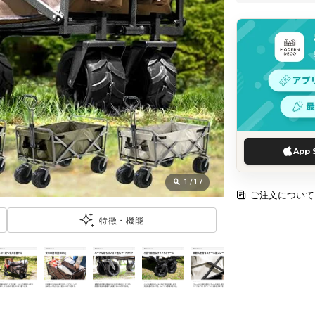
App 
1
/
17
ご注文について
特徴・機能