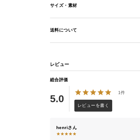
サイズ・素材
積載容量は
約95L
と大容量！ キャン
まとめて運べます。
送料について
レビュー
総合評価
1件
5.0
レビューを書く
henri