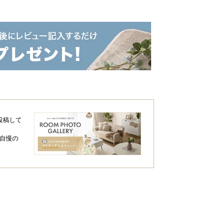
投稿して
自慢の
約100㎏