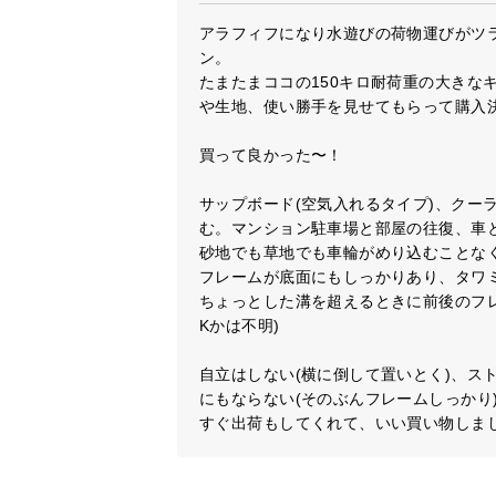
容量
アラフィフになり水遊びの荷物運びがツ
ン。

収納ボックス内寸
たまたまココの150キロ耐荷重の大きな
や生地、使い勝手を見せてもらって購入決
横幅
買って良かった〜！

82㎝
サップボード(空気入れるタイプ)、クー
む。マンション駐車場と部屋の往復、車と
砂地でも草地でも車輪がめり込むことなく
フレームが底面にもしっかりあり、タワミ
ちょっとした溝を超えるときに前後のフ
Kかは不明)

安心の耐荷重100
自立はしない(横に倒して置いとく)、ス
にもならない(そのぶんフレームしっかり
すぐ出荷もしてくれて、いい買い物しま
耐荷重約
100kg
頑丈設計。ギアをた