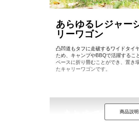
あらゆるレジャー
リーワゴン
凸凹道もタフに走破するワイドタイ
ため、キャンプやBBQで活躍するこ
ペースに折り畳むことができ、置き
たキャリーワゴンです。
商品説明
まとめて運べる大容