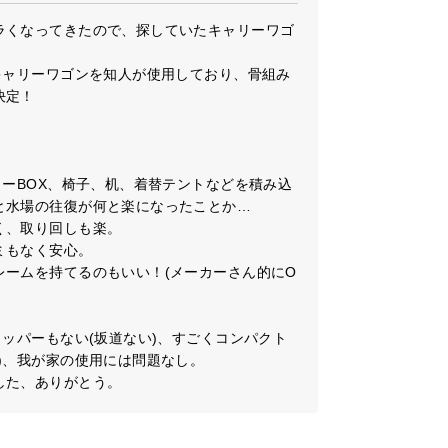
約95L
ラくなってきたので、探していたキャリーワゴ
キャリーワゴンを知人が使用しており、骨組み
定！

奥行き
高さ
43㎝
26㎝
ラーBOX、椅子、机、着替テントなどを積み込
水場の往復が何と楽になったことか…

、取り回しも楽。

もなく安心。

レームを持てるのもいい！(メーカーさん的にO
kg
トッパーもない(坂道ない)、すごくコンパクト
)、我が家の使用には問題なし。

した、ありがとう。
っぷり詰め込んでも安心して運ぶことがで