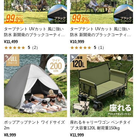
中
型
商
品
タープテント UVカット 風に強い
タープテント UVカット 風に強い
の
防水 新開発のブラックコーティン
防水 新開発のブラックコーティン
配
グタイプ 3m
グタイプ 2.5m
¥11,499
¥10,999
送
5
（2）
5
（1）
に
つ
い
て
小
型
商
品
の
ポップアップテント ワイドサイズ
座れるキャリーワゴン ベンチタイ
配
2m
プ 大容量120L 耐荷重150kg
送
¥8,999
¥11,999
に