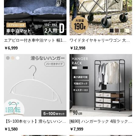
サ
ポ
ー
ト
エアピロー付き車中泊マット 幅13
ワイドタイヤキャリーワゴン 大容
2cm
量190L 耐荷重150kg
￥6,999
￥12,998
お
知
ら
せ
ブ
ロ
グ
【5~100本セット】滑らないハンガ
[幅90] ハンガーラック 4段ラック収
ー バー付き
納 キャスター付き
￥1,580
￥7,999
企
業