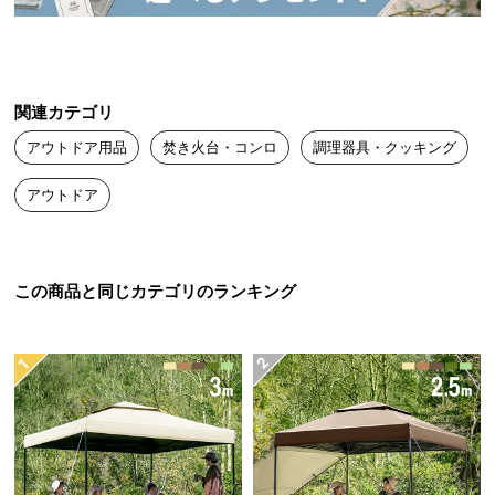
送
料
に
つ
関連カテゴリ
い
て
アウトドア用品
焚き火台・コンロ
調理器具・クッキング
アウトドア
大
型
商
品
この商品と同じカテゴリのランキング
の
配
送
に
つ
い
て