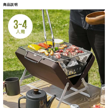
ら
商品説明
探
す
イ
ン
テ
リ
ア
テ
イ
ス
ト
か
ら
探
す