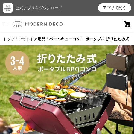
アプリで開く
公式アプリをダウンロード
ログイン
新規会員登録
トップ
アウトドア用品
バーベキューコンロ ポータブル 折りたたみ式
お
気
に
入
り
ア
イ
テ
ム
最