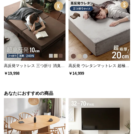
情
報
©
M
O
D
E
R
N
高反発マットレス 三つ折り 消臭
高反発 ウレタンマットレス 超極厚
D
高密度ハード 厚さ10cm K
20cm 三つ折りタイプ [S]
E
￥19,998
￥14,999
C
O
あなたにおすすめの商品
C
o.,
L
t
d.
A