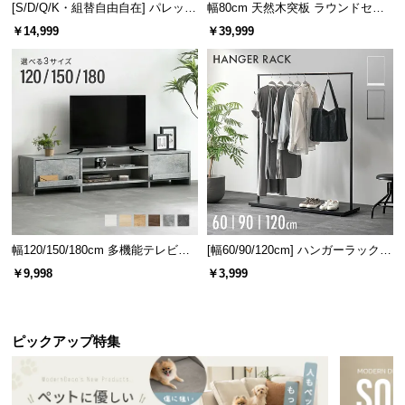
[S/D/Q/K・組替自由自在] パレット
幅80cm 天然木突板 ラウンドセン
ベッド 8/12/16枚セット
ターテーブル 美しい格子デザイン
￥14,999
￥39,999
幅120/150/180cm 多機能テレビボ
[幅60/90/120cm] ハンガーラック
ード 木目/石目調 オープン収納・
スチール 4段階高さ調節 サイドフ
￥9,998
￥3,999
引き出し収納付き
ック オープンラック シンプル
ピックアップ特集