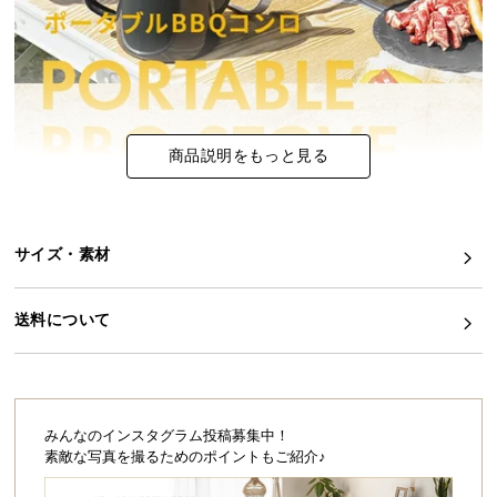
イ
ン
テ
リ
ア
商品説明をもっと見る
コ
ー
デ
ィ
サイズ・素材
ネ
ー
ト
送料について
か
ら
探
す
みんなのインスタグラム投稿募集中！
素敵な写真を撮るためのポイントもご紹介♪