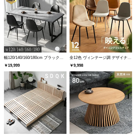
幅120/140/160/180cm ブラックフ
全12色 ヴィンテージ調 デザイナー
レーム ダイニング 大理石調 4人掛
ズシェルチェア
￥19,999
￥9,998
け