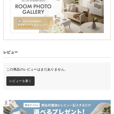
シ
ョ
ッ
ピ
ン
グ
ガ
イ
ド
レビュー
お
支
この商品のレビューはまだありません。
払
い
レビューを書く
に
つ
い
て
配