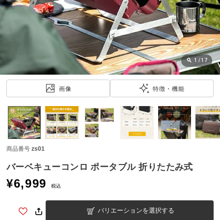
近
チ
ェ
ッ
ク
し
1
/
17
た
ア
画像
特徴・機能
イ
テ
ム
商品番号
zs01
特
集
バーベキューコンロ ポータブル 折りたたみ式
一
¥
6,999
覧
税込
バリエーションを選択する
人