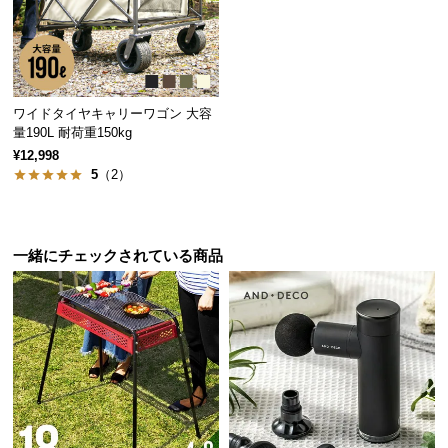
経
路
に
つ
い
ワイドタイヤキャリーワゴン 大容
て
量190L 耐荷重150kg
¥12,998
5
（2）
返
品・
キ
ャ
一緒にチェックされている商品
ン
セ
ル
に
つ
い
て