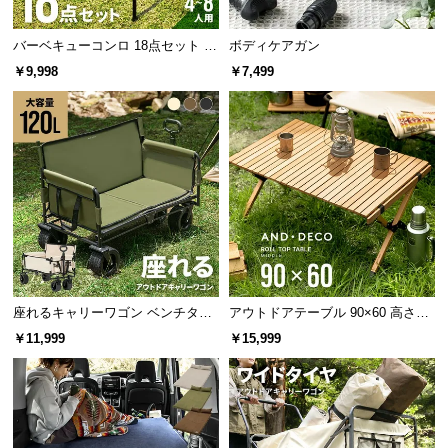
保
証
バーベキューコンロ 18点セット 高
ボディケアガン
に
さ調節可能
￥9,998
￥7,499
つ
い
て
会
員
規
約
に
つ
い
座れるキャリーワゴン ベンチタイ
アウトドアテーブル 90×60 高さ44
て
プ 大容量120L 耐荷重150kg
cm
￥11,999
￥15,999
お
客
様