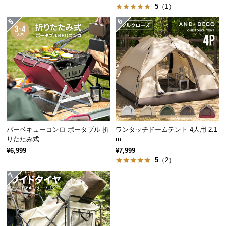
5
（1）
つ
い
て
開
梱
設
置
サ
ー
ビ
バーベキューコンロ ポータブル 折
ワンタッチドームテント 4人用 2.1
りたたみ式
m
ス
に
¥6,999
¥7,999
5
（2）
つ
い
て
搬
入