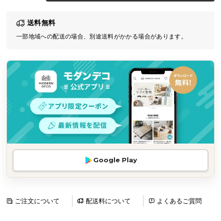
気
送料無料
ア
イ
一部地域への配送の場合、別途送料がかかる場合があります。
テ
ム
ラ
ン
キ
ン
グ
商
Google Play
品
カ
テ
ゴ
ご注文について
配送料について
よくあるご質問
リ
か