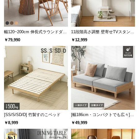
l
l
幅120~200cm 伸長式ラウンドダイ
11段階高さ調整 壁寄せTVスタンド
ニングテーブル 6人掛け 天然木突
キャスター付き 上下左右角度調節
￥79,990
￥12,999
板 美しい格子デザイン
機能
[SS/S/SD/D] 竹製すのこベッド
[幅186cm・コンパクトでも広々] 3
人掛けソファベッド リクライニン
￥8,999
￥49,999
グ 天然木フレーム 北欧