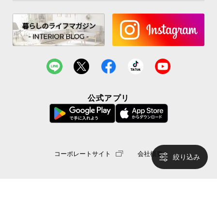
サ
ポ
ー
ト
お
知
公式アプリ
ら
せ
ブ
コーポレートサイト
会社概要
絞り込み
ロ
グ
© MODERN DECO Co.,Ltd. All
企
業