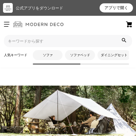
アプリで開く
公式アプリをダウンロード
ログイン
新規会員登録
トップ
テント・タープ
レクタタープテント
お
人気キーワード
ソファ
ソファベッド
ダイニングセット
気
に
入
り
ア
イ
テ
CATEGORY
ム
レクタタープテント
最