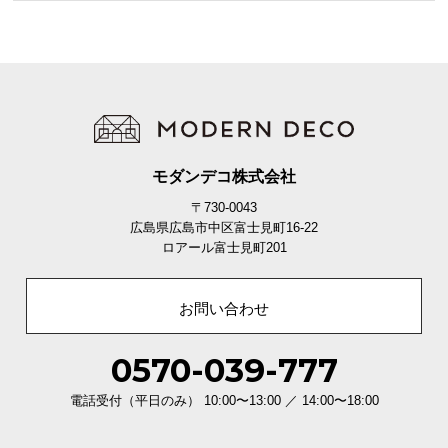
保
証
に
つ
い
て
会
モダンデコ株式会社
員
〒730-0043
規
広島県広島市中区富士見町16-22
約
ロアール富士見町201
に
つ
い
お問い合わせ
て
0570-039-777
お
電話受付（平日のみ） 10:00〜13:00 ／ 14:00〜18:00
客
様