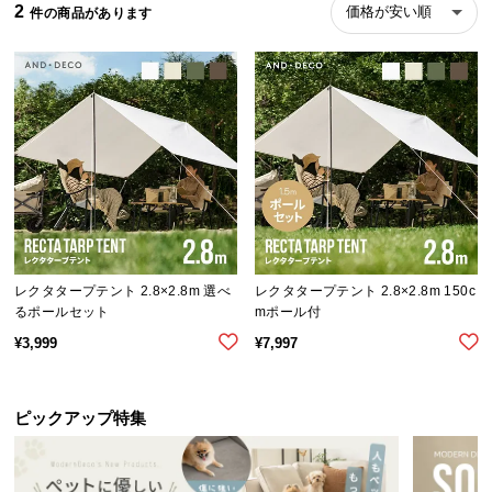
2
価格が安い順
ら
探
す
イ
ン
テ
リ
ア
テ
レクタタープテント 2.8×2.8m 選べ
レクタタープテント 2.8×2.8m 150c
イ
るポールセット
mポール付
ス
¥
3,999
¥
7,997
ト
か
ら
ピックアップ特集
探
す