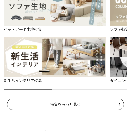
イ
ン
テ
ペットガード生地特集
ソファ特集
リ
ア
コ
ー
デ
ィ
ネ
ー
新生活インテリア特集
ダイニング
ト
か
ら
探
特集をもっと見る
す