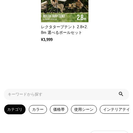
気
ア
イ
レクタタープテント 2.8×2.
テ
8m 選べるポールセット
ム
¥3,999
ラ
ン
キ
ン
グ
商
品
カ
カテゴリ
カラー
価格帯
使用シーン
インテリアテイ
テ
ゴ
リ
か