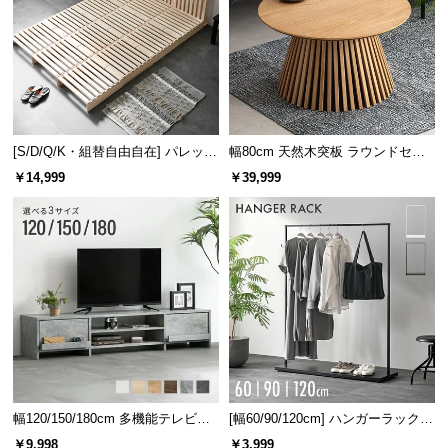
中
型
商
品
の
配
送
[S/D/Q/K・組替自由自在] パレット
幅80cm 天然木突板 ラウンドセン
に
ベッド 8/12/16枚セット
ターテーブル 美しい格子デザイン
￥14,999
￥39,999
つ
い
て
小
型
商
品
の
配
幅120/150/180cm 多機能テレビボ
[幅60/90/120cm] ハンガーラック
送
ード 木目/石目調 オープン収納・
スチール 4段階高さ調節 サイドフ
￥9,998
￥3,999
に