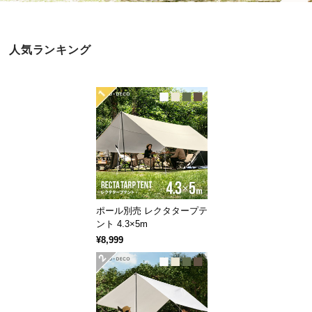
近
チ
ェ
人気ランキング
ッ
ク
し
た
ア
イ
テ
ム
ポール別売 レクタタープテ
特
ント 4.3×5m
集
¥8,999
一
覧
人