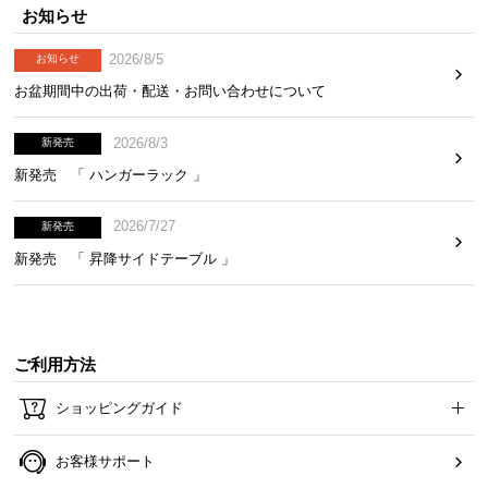
経
お知らせ
路
2026/8/5
お知らせ
に
つ
お盆期間中の出荷・配送・お問い合わせについて
い
て
2026/8/3
新発売
新発売 「 ハンガーラック 」
返
品・
2026/7/27
新発売
キ
新発売 「 昇降サイドテーブル 」
ャ
ン
セ
ル
ご利用方法
に
つ
ショッピングガイド
い
て
お客様サポート