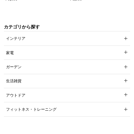
引き出し収納付き
ック オープンラック シンプル
つ
い
て
カテゴリから探す
開
インテリア
梱
設
家電
置
サ
ガーデン
ー
ビ
生活雑貨
ス
に
アウトドア
つ
い
フィットネス・トレーニング
て
搬
入