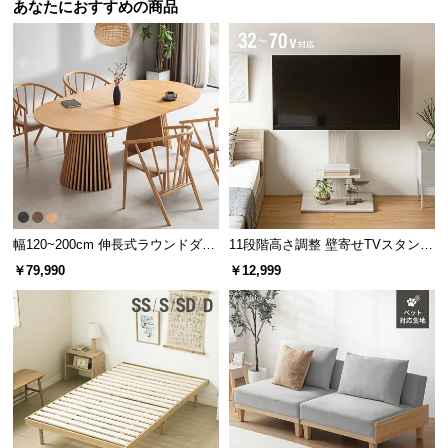
シ
あなたにおすすめの商品
ョ
ッ
ピ
ン
グ
ガ
イ
ド
お
幅120~200cm 伸長式ラウンドダイ
11段階高さ調整 壁寄せTVスタンド
支
ニングテーブル 6人掛け 天然木突
キャスター付き 上下左右角度調節
￥79,990
￥12,999
払
板 美しい格子デザイン
機能
い
に
つ
い
て
配