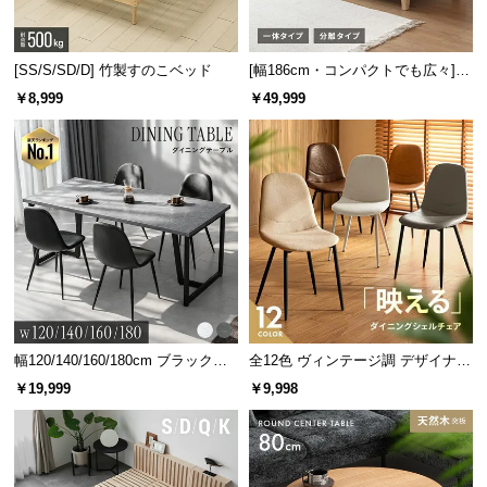
送
料
に
[SS/S/SD/D] 竹製すのこベッド
[幅186cm・コンパクトでも広々] 3
人掛けソファベッド リクライニン
つ
￥8,999
￥49,999
グ 天然木フレーム 北欧
い
て
大
型
商
品
の
配
送
幅120/140/160/180cm ブラックフ
全12色 ヴィンテージ調 デザイナー
に
レーム ダイニング 大理石調 4人掛
ズシェルチェア
￥19,999
￥9,998
つ
け
い
て