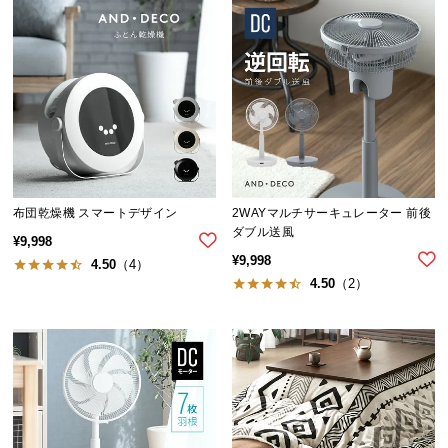
ら
探
す
イ
ン
テ
リ
布団乾燥機 スマートデザイン
2WAYマルチサーキュレーター 前後
ア
ダブル送風
¥
9,998
テ
¥
9,998
4.50
（4）
イ
4.50
（2）
ス
ト
か
ら
探
す