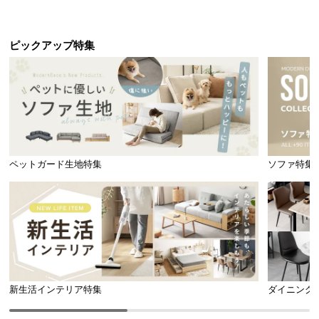
送
料
に
ピックアップ特集
つ
い
て
大
型
商
ペットガード生地特集
ソファ特集
品
の
配
送
に
つ
い
新生活インテリア特集
ダイニング
て