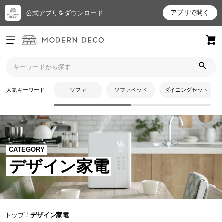
アプリで開く
公式アプリをダウンロード
ログイン
新規会員登録
お
人気キーワード
ソファ
ソファベッド
ダイニングセット
気
に
入
り
ア
CATEGORY
イ
デザイン家電
テ
ム
最
トップ
デザイン家電