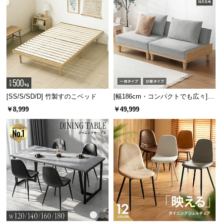
つ
い
て
開
梱
設
置
[SS/S/SD/D] 竹製すのこベッド
[幅186cm・コンパクトでも広々] 3
サ
人掛けソファベッド リクライニン
￥8,999
￥49,999
ー
グ 天然木フレーム 北欧
ビ
ス
に
つ
い
て
搬
入