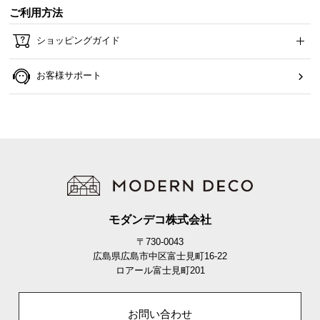
情
ご利用方法
報
ショッピングガイド
©
M
お客様サポート
O
D
E
R
N
D
E
C
O
モダンデコ株式会社
C
o.,
〒730-0043
広島県広島市中区富士見町16-22
L
ロアール富士見町201
t
d.
A
お問い合わせ