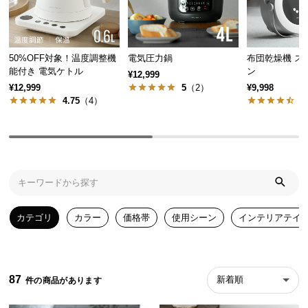
気
ア
イ
50%OFF対象！温度調整機
電気圧力鍋
布団乾燥機 ス
テ
能付き 電気ケトル
ン
¥12,999
ム
¥12,999
5
（2）
¥9,998
ラ
4.75
（4）
4
ン
キ
ン
グ
商
カテゴリ
カラー
価格帯
使用シーン
インテリアテイ
品
カ
テ
ゴ
87
新着順
リ
か