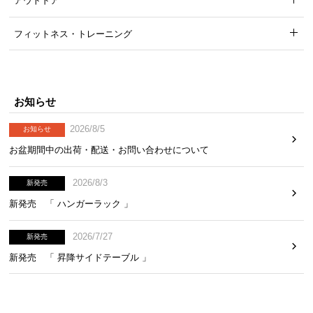
アウトドア
サ
ポ
フィットネス・トレーニング
ー
ト
お知らせ
お
知
2026/8/5
お知らせ
ら
お盆期間中の出荷・配送・お問い合わせについて
せ
2026/8/3
新発売
新発売 「 ハンガーラック 」
ブ
ロ
2026/7/27
新発売
グ
新発売 「 昇降サイドテーブル 」
企
業