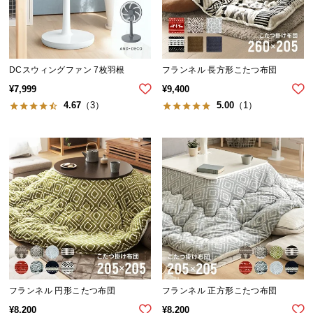
イ
ン
テ
DCスウィングファン 7枚羽根
フランネル 長方形こたつ布団
リ
ア
¥
7,999
¥
9,400
コ
4.67
（3）
5.00
（1）
ー
デ
ィ
ネ
ー
ト
か
ら
探
す
フランネル 円形こたつ布団
フランネル 正方形こたつ布団
¥
8,200
¥
8,200