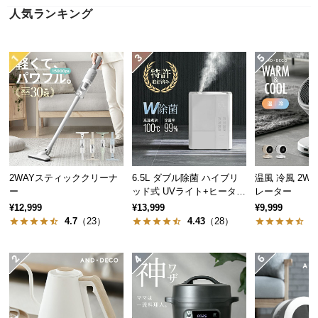
近
人気ランキング
チ
ェ
ッ
ク
し
た
ア
イ
テ
ム
2WAYスティッククリーナ
6.5L ダブル除菌 ハイブリ
温風 冷風 2WAY サー
ー
ッド式 UVライト+ヒーター
レーター
除菌機能付き
¥12,999
¥13,999
¥9,999
特
4.7
（23）
4.43
（28）
4
集
一
覧
人