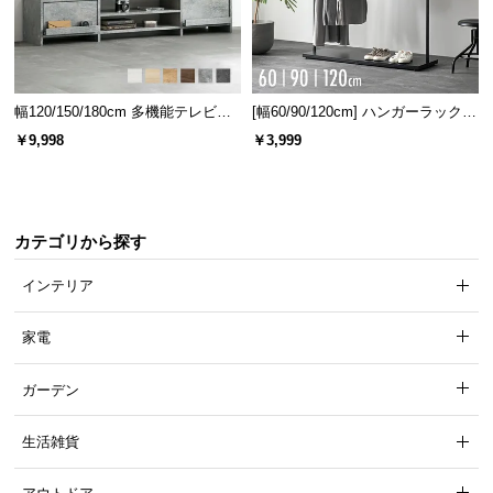
保
証
に
つ
い
幅120/150/180cm 多機能テレビボ
[幅60/90/120cm] ハンガーラック
て
ード 木目/石目調 オープン収納・
スチール 4段階高さ調節 サイドフ
￥9,998
￥3,999
引き出し収納付き
ック オープンラック シンプル
会
員
規
カテゴリから探す
約
に
インテリア
つ
い
家電
て
ガーデン
お
生活雑貨
客
様