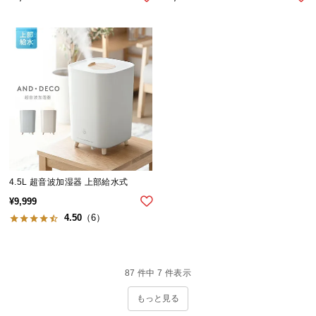
シ
ョ
ッ
ピ
ン
グ
ガ
イ
ド
お
支
4.5L 超音波加湿器 上部給水式
払
¥
9,999
い
4.50
（6）
に
つ
い
87
件中
7
件表示
て
もっと見る
配