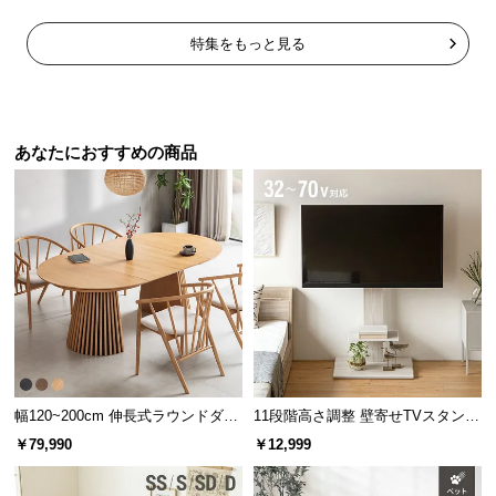
中
型
特集をもっと見る
商
品
の
配
あなたにおすすめの商品
送
に
つ
い
て
小
型
商
品
幅120~200cm 伸長式ラウンドダイ
11段階高さ調整 壁寄せTVスタンド
の
ニングテーブル 6人掛け 天然木突
キャスター付き 上下左右角度調節
配
￥79,990
￥12,999
板 美しい格子デザイン
機能
送
に