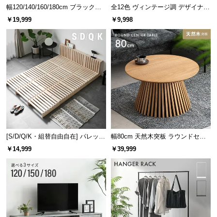
経
幅120/140/160/180cm ブラックフ
全12色 ヴィンテージ調 デザイナー
レーム ダイニング 大理石調 4人掛
ズシェルチェア
路
￥19,999
￥9,998
け
に
つ
い
て
返
品・
キ
ャ
ン
[S/D/Q/K・組替自由自在] パレット
幅80cm 天然木突板 ラウンドセン
セ
ベッド 8/12/16枚セット
ターテーブル 美しい格子デザイン
￥14,999
￥39,999
ル
に
つ
い
て