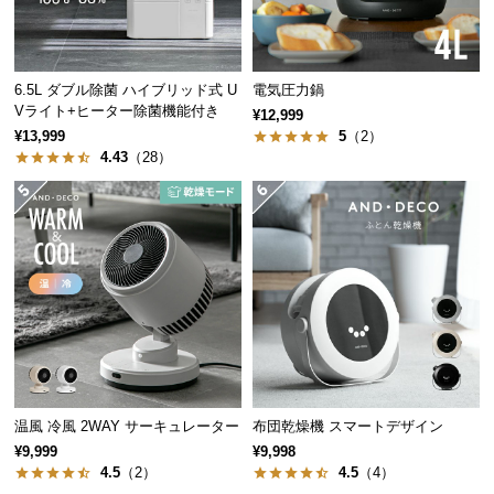
保
証
に
つ
6.5L ダブル除菌 ハイブリッド式 U
電気圧力鍋
い
Vライト+ヒーター除菌機能付き
¥12,999
て
¥13,999
5
（2）
4.43
（28）
会
員
規
約
に
つ
い
て
温風 冷風 2WAY サーキュレーター
布団乾燥機 スマートデザイン
お
¥9,999
¥9,998
客
4.5
（2）
4.5
（4）
様