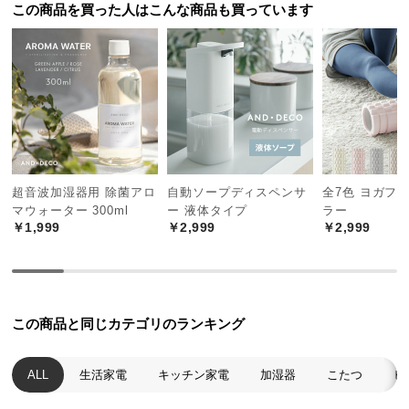
この商品を買った人はこんな商品も買っています
つ
い
て
開
梱
設
置
サ
超音波加湿器用 除菌アロ
自動ソープディスペンサ
全7色 ヨガフ
ー
マウォーター 300ml
ー 液体タイプ
ラー
￥1,999
￥2,999
￥2,999
ビ
ス
に
つ
い
この商品と同じカテゴリのランキング
て
ALL
生活家電
キッチン家電
加湿器
こたつ
ヒ
搬
入