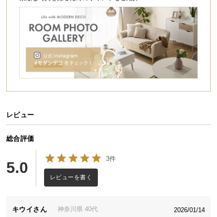
シ
ョ
ッ
ピ
ン
グ
ガ
イ
ド
お
レビュー
支
払
総合評価
い
に
3件
5.0
つ
レビューを書く
い
て
キウイ
神奈川県
40代
2026/01/14
配