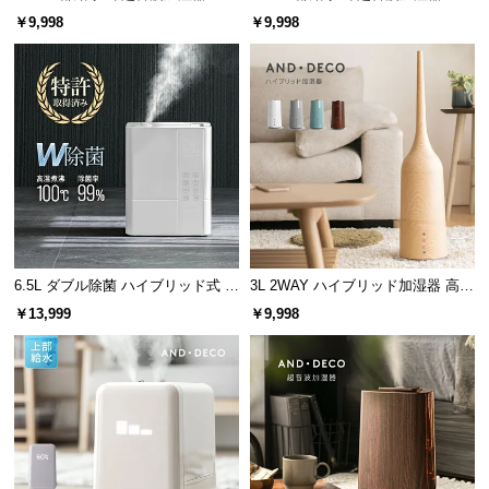
l
ンレス振動子モデル
￥9,998
￥9,998
l
6.5L ダブル除菌 ハイブリッド式 U
3L 2WAY ハイブリッド加湿器 高さ
Vライト+ヒーター除菌機能付き
調整可能
￥13,999
￥9,998