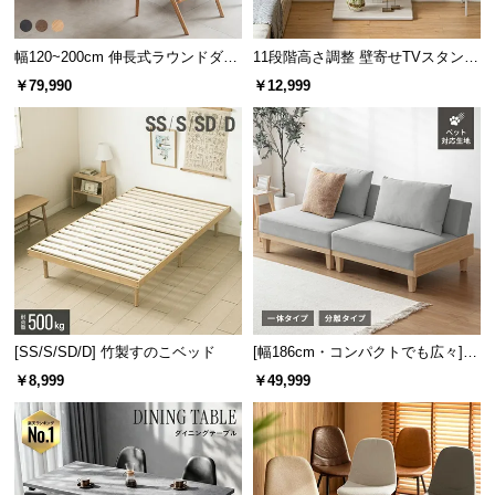
幅120~200cm 伸長式ラウンドダイ
11段階高さ調整 壁寄せTVスタンド
ニングテーブル 6人掛け 天然木突
キャスター付き 上下左右角度調節
￥79,990
￥12,999
板 美しい格子デザイン
機能
[SS/S/SD/D] 竹製すのこベッド
[幅186cm・コンパクトでも広々] 3
人掛けソファベッド リクライニン
￥8,999
￥49,999
グ 天然木フレーム 北欧