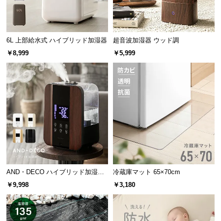
6L 上部給水式 ハイブリッド加湿器
超音波加湿器 ウッド調
￥8,999
￥5,999
AND・DECO ハイブリッド加湿器
冷蔵庫マット 65×70cm
ステンレス振動子モデル 木目調
￥9,998
￥3,180