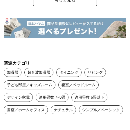
中
す。
型
商
品
の
配
送
に
つ
い
関連カテゴリ
て
加湿器
超音波加湿器
ダイニング
リビング
小
子ども部屋／キッズルーム
寝室／ベッドルーム
型
商
デザイン家電
適用畳数 7~8畳
適用畳数 6畳以下
品
の
書斎／ホームオフィス
ナチュラル
シンプル／ベーシック
配
送
に