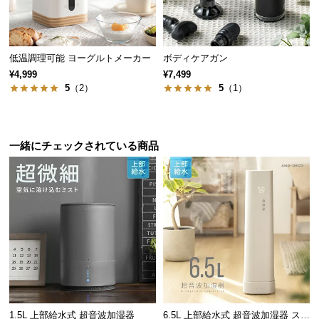
情
報
©
低温調理可能 ヨーグルトメーカー
ボディケアガン
M
¥4,999
¥7,499
O
5
（2）
5
（1）
D
E
R
N
一緒にチェックされている商品
D
E
C
O
C
o.,
L
t
d.
A
1.5L 上部給水式 超音波加湿器
6.5L 上部給水式 超音波加湿器 ステ