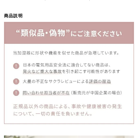
ら
探
商品説明
す
イ
ン
テ
リ
ア
テ
イ
ス
ト
か
ら
探
す