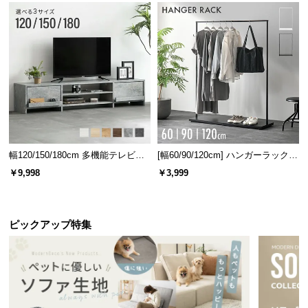
幅120/150/180cm 多機能テレビボ
[幅60/90/120cm] ハンガーラック
ード 木目/石目調 オープン収納・
スチール 4段階高さ調節 サイドフ
￥9,998
￥3,999
引き出し収納付き
ック オープンラック シンプル
ピックアップ特集