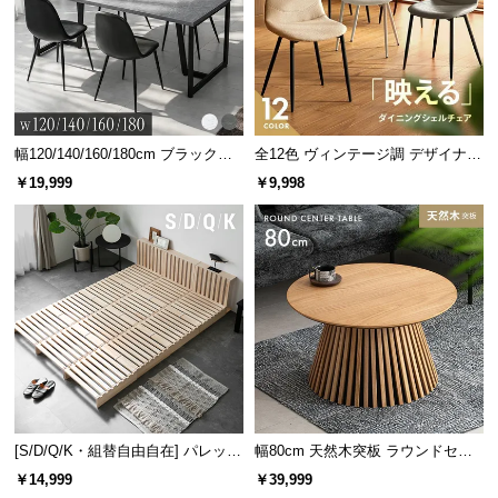
幅120/140/160/180cm ブラックフ
全12色 ヴィンテージ調 デザイナー
レーム ダイニング 大理石調 4人掛
ズシェルチェア
￥19,999
￥9,998
け
[S/D/Q/K・組替自由自在] パレット
幅80cm 天然木突板 ラウンドセン
ベッド 8/12/16枚セット
ターテーブル 美しい格子デザイン
￥14,999
￥39,999