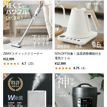
経
路
に
つ
い
て
返
品・
キ
2WAYスティッククリーナー
50%OFF対象！温度調整機能付き
電気ケトル
ャ
¥12,999
4.7
（23）
¥12,999
ン
4.75
（4）
セ
ル
に
つ
い
て