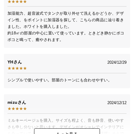
送
料
加湿能力、超音波式でタンクが取り外せて洗えるかどうか、デザ
に
イン性、をポイントに加湿器を探して、こちらの商品に辿り着き
つ
ました。ホワイトを購入しました。

い
約18㎡の部屋の中心に置いて使っています。ときどき静かにポコ
て
ポコと鳴って、癒やされます。
大
型
YH
2024/12/29
商
品
シンプルで使いやすい。部屋のトーンにも合わせやすい。
の
配
送
に
mizu
2024/12/12
つ
い
ミルキーベージュを購入。サイズも程よく、音も静音、使いやす
て
さも申し分ないと思います。デザインがオシャレでインテリアに
も合っていて大満足です。これから冬の乾燥対策に活躍しそうで
もっと見る