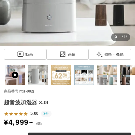
近
チ
ェ
ッ
ク
し
1
/
22
た
ア
動画
画像
特徴・機能
イ
テ
ム
商品番号
htjs-002j
特
集
超音波加湿器 3.0L
一
覧
5.00
3件
¥
4,999
~
税込
人