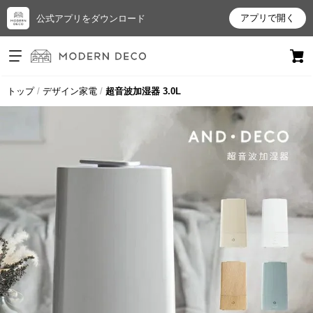
アプリで開く
公式アプリをダウンロード
ログイン
新規会員登録
トップ
デザイン家電
超音波加湿器 3.0L
お
気
に
入
り
ア
イ
テ
ム
最