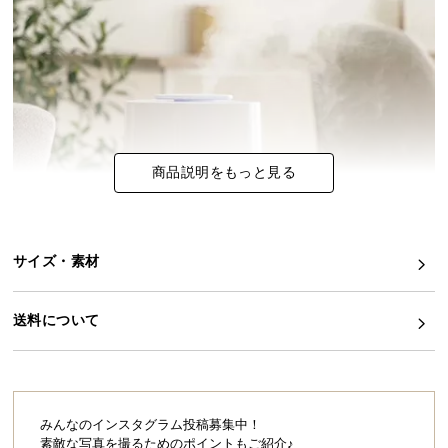
イ
ン
テ
リ
ア
コ
ー
商品説明をもっと見る
デ
ィ
ネ
サイズ・素材
ー
ト
か
送料について
ら
探
す
みんなのインスタグラム投稿募集中！
素敵な写真を撮るためのポイントもご紹介♪