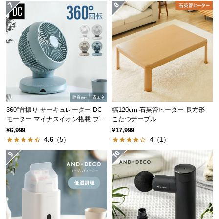
サ
ポ
ー
ト
お
知
ら
360°首振り サーキュレーター DC
幅120cm 石英管ヒーター 長方形
せ
モーター マイナスイオン搭載 プレ
こたつテーブル
ミアムタイプ
¥6,999
¥17,999
4.6
（5）
4
（1）
ブ
ロ
グ
企
業