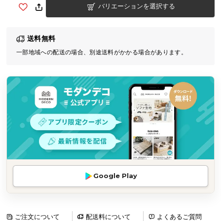
バリエーションを選択する
気
ア
イ
送料無料
テ
一部地域への配送の場合、別途送料がかかる場合があります。
ム
ラ
ン
キ
ン
グ
商
品
カ
Google Play
テ
ゴ
リ
か
ご注文について
配送料について
よくあるご質問