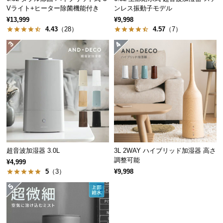
Vライト+ヒーター除菌機能付き
ンレス振動子モデル
つ
¥13,999
¥9,998
い
4.43
（28）
4.57
（7）
て
開
梱
設
置
サ
ー
ビ
ス
に
超音波加湿器 3.0L
3L 2WAY ハイブリッド加湿器 高さ
調整可能
つ
¥4,999
い
5
（3）
¥9,998
て
搬
入