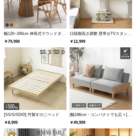
l
l
幅120~200cm 伸長式ラウンドダイ
11段階高さ調整 壁寄せTVスタンド
ニングテーブル 6人掛け 天然木突
キャスター付き 上下左右角度調節
￥79,990
￥12,999
板 美しい格子デザイン
機能
[SS/S/SD/D] 竹製すのこベッド
[幅186cm・コンパクトでも広々] 3
人掛けソファベッド リクライニン
￥8,999
￥49,999
グ 天然木フレーム 北欧