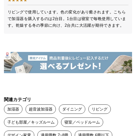
送
料
リビングで使用しています。色の変化があり癒されます。こちら
で加湿器を購入するのは2台目。1台目は寝室で毎晩使用していま
に
す。乾燥する冬の季節に向け、2台共に大活躍が期待できます。
つ
い
て
大
型
商
品
の
配
送
関連カテゴリ
に
加湿器
超音波加湿器
ダイニング
リビング
つ
い
子ども部屋／キッズルーム
寝室／ベッドルーム
て
デザイン家電
適用畳数 7~8畳
適用畳数 6畳以下