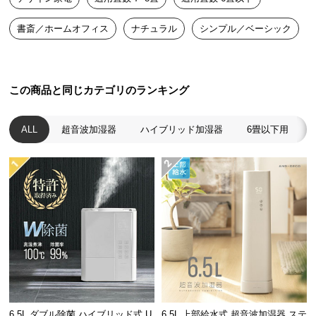
中
型
書斎／ホームオフィス
ナチュラル
シンプル／ベーシック
商
品
の
配
この商品と同じカテゴリのランキング
送
に
ALL
超音波加湿器
ハイブリッド加湿器
6畳以下用
つ
い
て
小
型
商
品
の
配
送
6.5L ダブル除菌 ハイブリッド式 U
6.5L 上部給水式 超音波加湿器 ステ
に