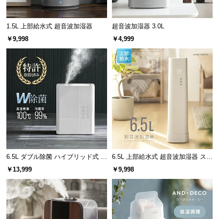
保
証
に
1.5L 上部給水式 超音波加湿器
超音波加湿器 3.0L
つ
￥9,998
￥4,999
い
て
会
員
規
約
に
つ
い
6.5L ダブル除菌 ハイブリッド式 U
6.5L 上部給水式 超音波加湿器 ステ
て
Vライト+ヒーター除菌機能付き
ンレス振動子モデル
￥13,999
￥9,998
お
客
様