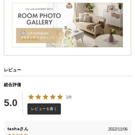
シ
ョ
ッ
ピ
ン
グ
ガ
イ
ド
レビュー
お
支
払
総合評価
い
1件
に
5.0
つ
レビューを書く
い
て
tasha
2022/11/06
配