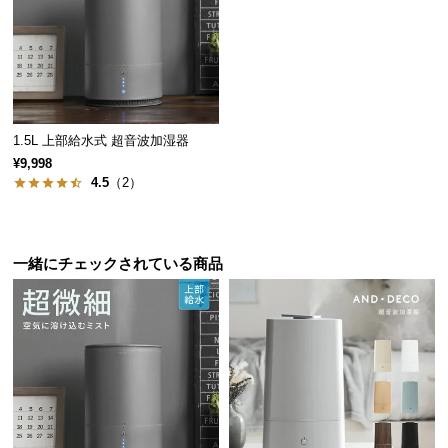
経
路
に
つ
い
て
1.5L 上部給水式 超音波加湿器
¥9,998
返
4.5
（2）
品・
キ
ャ
一緒にチェックされている商品
ン
セ
ル
に
つ
い
て