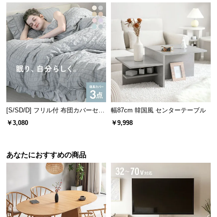
情
報
©
M
O
D
E
R
N
D
[S/SD/D] フリル付 布団カバーセッ
幅87cm 韓国風 センターテーブル
E
ト シアサッカータイプ
￥3,080
￥9,998
C
O
C
あなたにおすすめの商品
o.,
L
t
d.
A