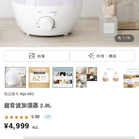
近
チ
ェ
ッ
ク
し
1
/
21
た
ア
画像
特徴・機能
イ
テ
ム
商品番号
htjs-001
特
集
超音波加湿器 2.8L
一
覧
5.00
1件
¥
4,999
税込
人