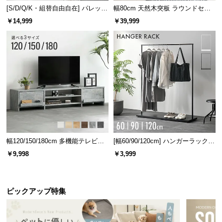
[S/D/Q/K・組替自由自在] パレット
幅80cm 天然木突板 ラウンドセン
ベッド 8/12/16枚セット
ターテーブル 美しい格子デザイン
￥14,999
￥39,999
幅120/150/180cm 多機能テレビボ
[幅60/90/120cm] ハンガーラック
ード 木目/石目調 オープン収納・
スチール 4段階高さ調節 サイドフ
￥9,998
￥3,999
引き出し収納付き
ック オープンラック シンプル
ピックアップ特集