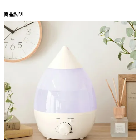
ら
探
商品説明
す
イ
ン
テ
リ
ア
テ
イ
ス
ト
か
ら
探
す