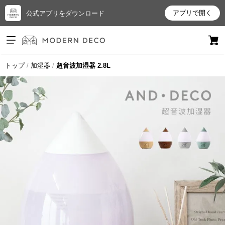
アプリで開く
公式アプリをダウンロード
ログイン
新規会員登録
トップ
加湿器
超音波加湿器 2.8L
お
気
に
入
り
ア
イ
テ
ム
最