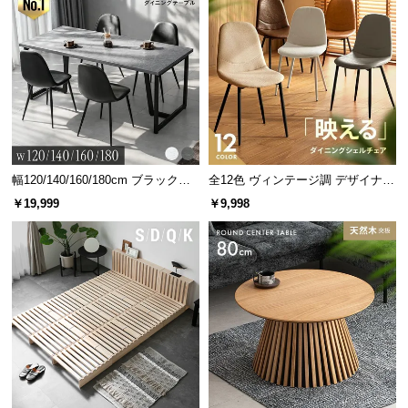
幅120/140/160/180cm ブラックフ
全12色 ヴィンテージ調 デザイナー
レーム ダイニング 大理石調 4人掛
ズシェルチェア
￥19,999
￥9,998
け