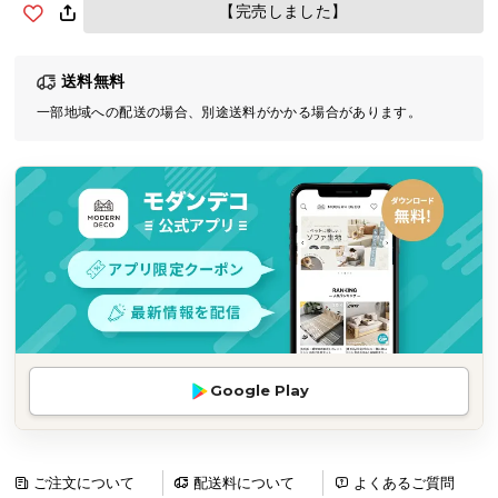
【完売しました】
気
ア
イ
送料無料
テ
一部地域への配送の場合、別途送料がかかる場合があります。
ム
ラ
ン
キ
ン
グ
商
品
カ
Google Play
テ
ゴ
リ
ご注文について
配送料について
よくあるご質問
か