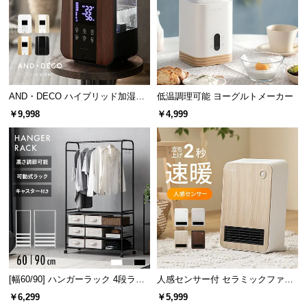
サ
ポ
ー
ト
AND・DECO ハイブリッド加湿器
低温調理可能 ヨーグルトメーカー
ステンレス振動子モデル 木目調
お
￥9,998
￥4,999
知
ら
せ
ブ
ロ
グ
[幅60/90] ハンガーラック 4段ラッ
人感センサー付 セラミックファン
ク収納 キャスター付き
ヒーター スタイリッシュモデル
企
￥6,299
￥5,999
業