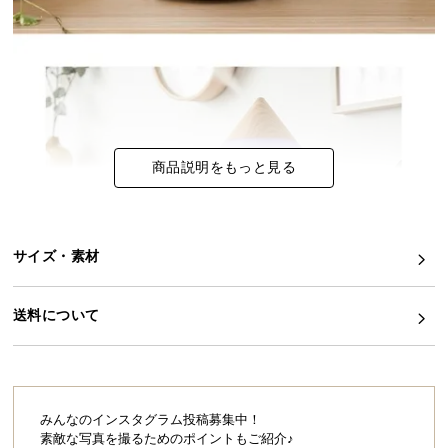
イ
ン
テ
リ
ア
コ
商品説明をもっと見る
ー
デ
ィ
ネ
サイズ・素材
ー
ト
か
送料について
ら
探
す
みんなのインスタグラム投稿募集中！
素敵な写真を撮るためのポイントもご紹介♪