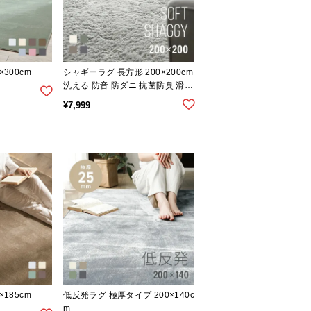
300cm
シャギーラグ 長方形 200×200cm
洗える 防音 防ダニ 抗菌防臭 滑り
止め付き プレミアムタイプ
¥
7,999
185cm
低反発ラグ 極厚タイプ 200×140c
m