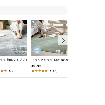
グ 極厚タイプ 200×200cm
フランネルラグ 130×185cm
低反発ラグ 円形 プレミア
¥4,999
¥9,999
5
（2）
5
（2）
5
（1）