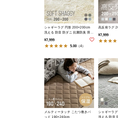
シャギーラグ 円形 200×200cm
高反発ラグ 20
洗える 防音 防ダニ 抗菌防臭 滑り
¥
7,999
止め付き
¥
7,999
5.00
（4）
メルティータッチ こたつ敷きパ
シャギーラグ 正
ッド 190×240cm
洗える 防音 