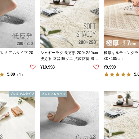
レミアムタイプ 20
シャギーラグ 長方形 200×250cm
極厚キルティングラグ
洗える 防音 防ダニ 抗菌防臭 滑り
30×185cm
止め付き プレミアムタイプ
¥
10,998
¥
9,999
5.00
5.
（1）