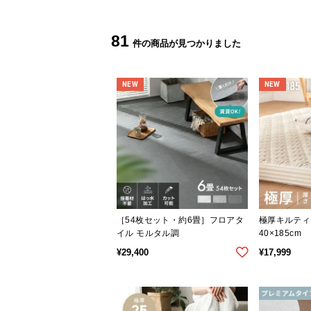
81
NEW
NEW
［54枚セット・約6畳］フロアタ
極厚キルティン
イル モルタル調
40×185cm
¥
29,400
¥
17,999