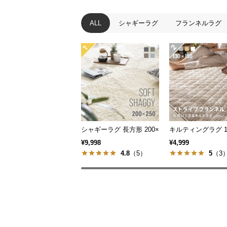
ALL
シャギーラグ
フランネルラグ
シャギーラグ 長方形 200×250cm 洗える 防音
キルティングラグ 13
¥9,998
¥4,999
4.8
（5）
5
（3