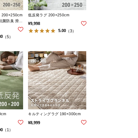
00×250cm
低反発ラグ 200×250cm
 抗菌防臭 滑り
¥
9,998
5.00
（3）
80
（5）
0cm
キルティングラグ 190×300cm
¥
8,999
00
（1）