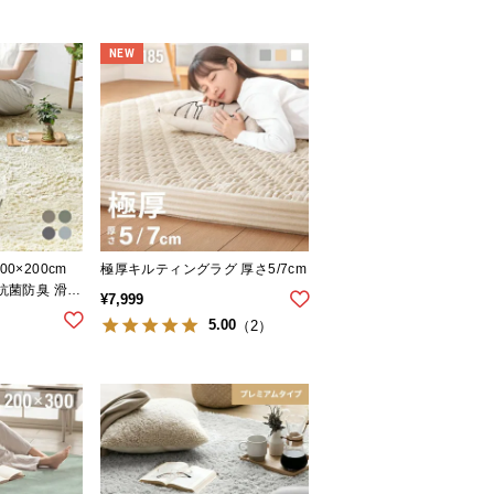
NEW
0×200cm
極厚キルティングラグ 厚さ5/7cm
 抗菌防臭 滑り
¥
7,999
ムタイプ
5.00
（2）