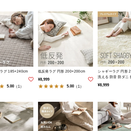
グ 185×240cm
低反発ラグ 円形 200×200cm
シャギーラグ 円形 20
洗える 防音 防ダニ
¥
8,999
止め付き プレミア
¥
8,999
5.00
5.00
（1）
（1）