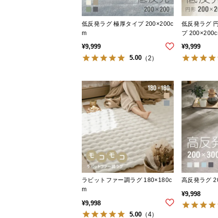
低反発ラグ 極厚タイプ 200×200c
低反発ラグ 
m
プ 200×200
¥
9,999
¥
9,999
5.00
（2）
ラビットファー調ラグ 180×180c
高反発ラグ 20
m
¥
9,998
¥
9,998
5.00
（4）