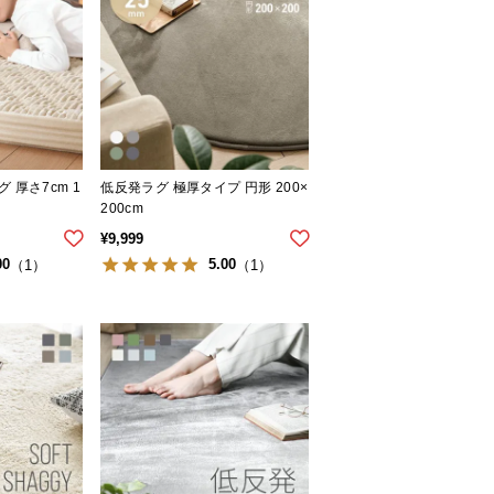
 厚さ7cm 1
低反発ラグ 極厚タイプ 円形 200×
200cm
¥
9,999
00
5.00
（1）
（1）