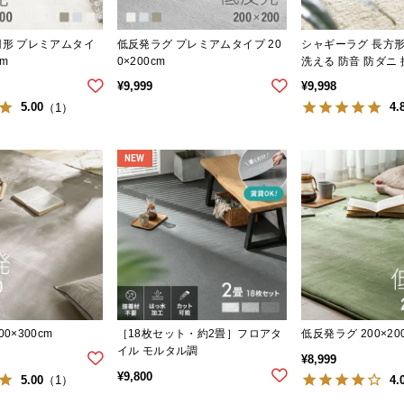
円形 プレミアムタイ
低反発ラグ プレミアムタイプ 20
シャギーラグ 長方形 2
cm
0×200cm
洗える 防音 防ダニ
止め付き
¥
9,999
¥
9,998
5.00
4.
（1）
NEW
0×300cm
［18枚セット・約2畳］フロアタ
低反発ラグ 200×20
イル モルタル調
¥
8,999
¥
9,800
5.00
4.
（1）