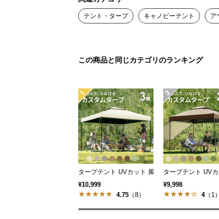
テント・タープ
キャノピーテント
ア
スピーディに組み
この商品と同じカテゴリのランキング
わずか数分で組み立て完了！初心者
ャンプを楽しむことができます。
タープテント UVカット 風に強い 防水 新開発
タープテント UVカ
¥10,999
¥9,998
4.75
（8）
4
（1