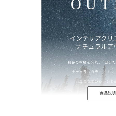
OUT
インテリアクリ
ナチュラルア
都会の喧騒を忘れ、”自分
ナチュラルカラーでフル
高まるテンションと
商品説明
ファッションやイ
アウトドアでもコ
自然に