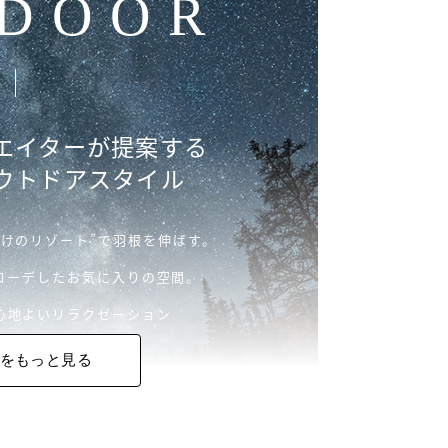
DOOR
エイターが提案する
ウトドアスタイル
だけのリゾート”で羽根を伸ばす。
コーデしたお気に入りの空間。
心地よいリラクゼーション
をもっと見る
ンテリアと同じように、
ーディネートを楽しむ。
、自分らしく。