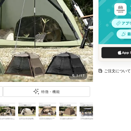
App 
ご注文について
1
/
17
特徴・機能