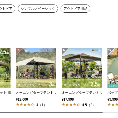
ウトドア
シンプル／ベーシック
アウトドア用品
立て可能！
にもわかりやすく、設営に時間をかけずキ
のブラックコーティングタイプも 3m
ット 風に強い 防水 新開発のブラックコーティングタイプも 2.5m
オーニングタープテント UVカット 風に強い 防水 新開発のブラッ
オーニングタープテント UVカット 
ポップ
¥19,000
¥17,998
¥9,999
）
4
（1）
4.5
（2）