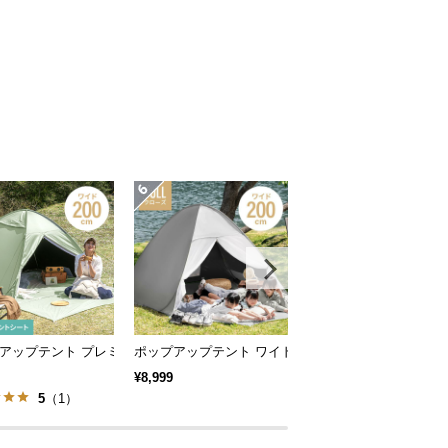
クコーティングタイプも 3m
風に強い 防水 新開発のブラックコーティングタイプも 2.5m
アップテント プレミアム 1.8m/2m
ポップアップテント ワイドサイズ 2m
ワンタッチドームテント 
¥8,999
¥10,998
5
（1）