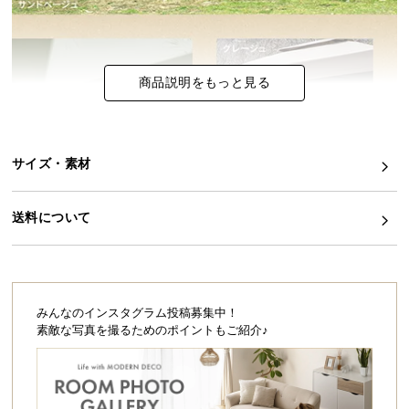
シ
ョ
ッ
ピ
商品説明をもっと見る
ン
グ
ガ
イ
サイズ・素材
ド
お
送料について
支
払
い
に
みんなのインスタグラム投稿募集中！
つ
素敵な写真を撮るためのポイントもご紹介♪
い
て
配