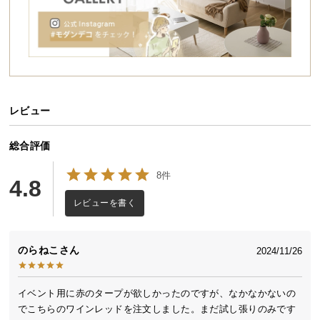
送
料
に
つ
い
て
レビュー
大
型
総合評価
商
8件
品
4.8
の
レビューを書く
配
送
に
のらねこ
2024/11/26
つ
い
て
イベント用に赤のタープが欲しかったのですが、なかなかないの
でこちらのワインレッドを注文しました。まだ試し張りのみです