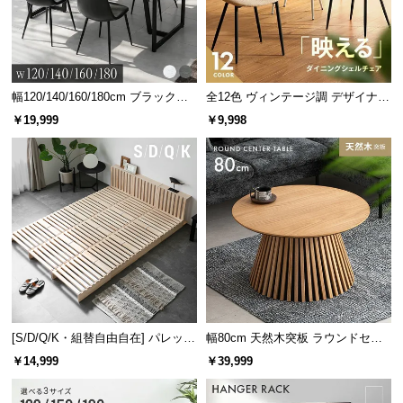
幅120/140/160/180cm ブラックフ
全12色 ヴィンテージ調 デザイナー
レーム ダイニング 大理石調 4人掛
ズシェルチェア
￥19,999
￥9,998
け
[S/D/Q/K・組替自由自在] パレット
幅80cm 天然木突板 ラウンドセン
ベッド 8/12/16枚セット
ターテーブル 美しい格子デザイン
￥14,999
￥39,999