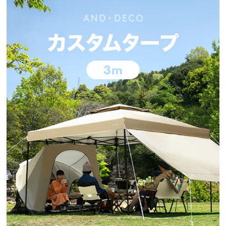
イ
ン
テ
リ
ア
コ
ー
デ
ィ
ネ
ー
ト
か
ら
探
す