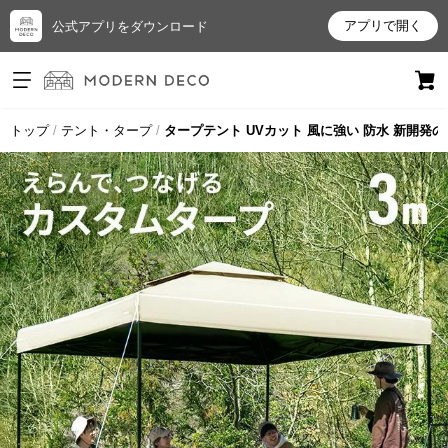
アプリで開く
公式アプリをダウンロード
ログイン
新規会員登録
トップ
テント・タープ
タープテント UVカット 風に強い 防水 新開発
お
気
に
入
り
ア
イ
テ
ム
最