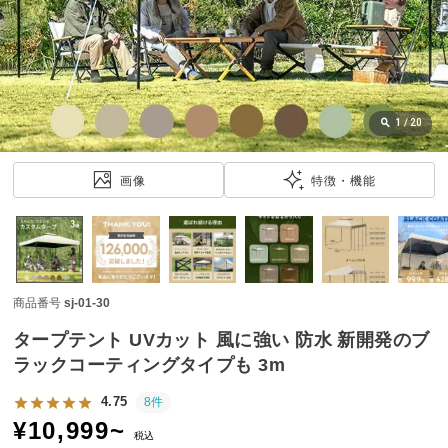
近
チ
ェ
ッ
ク
し
1
/
20
た
ア
画像
特徴・機能
イ
テ
ム
商品番号
sj-01-30
特
集
タープテント UVカット 風に強い 防水 新開発のブ
一
ラックコーティングタイプも 3m
覧
4.75
8件
¥
10,999
~
税込
人