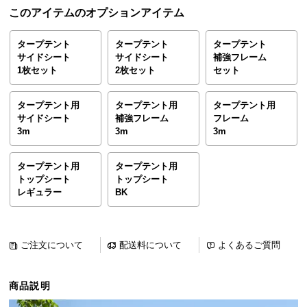
ら
このアイテムのオプションアイテム
探
す
タープテント
タープテント
タープテント
サイドシート
サイドシート
補強フレーム
1枚セット
2枚セット
セット
イ
タープテント用
タープテント用
タープテント用
ン
サイドシート
補強フレーム
フレーム
テ
3m
3m
3m
リ
ア
タープテント用
タープテント用
テ
トップシート
トップシート
イ
レギュラー
BK
ス
ト
か
ご注文について
配送料について
よくあるご質問
ら
探
す
商品説明