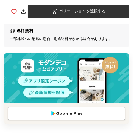
気
バリエーションを選択する
ア
イ
テ
送料無料
ム
一部地域への配送の場合、別途送料がかかる場合があります。
ラ
ン
キ
ン
グ
商
品
カ
テ
Google Play
ゴ
リ
か