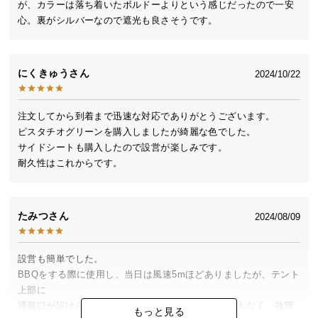
が、カラーは落ち着いたボルドーよりという感じだったので一安
中
心。裏がシルバーなので遮光も良さそうです。
型
商
品
の
にくきゅう
2024/10/22
配
送
注文してから到着まで迅速な対応でありがとうございます。

に
ピスタチオグリーンを購入しましたが綺麗な色でした。

つ
サイドシートも購入したので設営が楽しみです。

い
耐久性はこれからです。
て
小
たみつ
2024/08/09
型
商
品
設営も簡単でした。

の
BBQをする際に使用し、当日は風速5mほどありましたが、テント
配
上部に

送
通風口が設けられているためか吹き飛ばされることもなく、故障
もっと見る
に