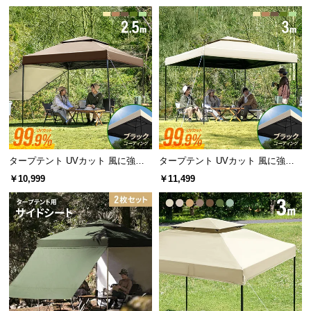
l
l
タープテント UVカット 風に強い
タープテント UVカット 風に強い
防水 新開発のブラックコーティン
防水 新開発のブラックコーティン
￥10,999
￥11,499
グタイプ 2.5m
グタイプ 3m