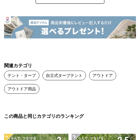
することもありませんでした。

つ
価格以上のスペックだと思います。
い
て
ひろ
2024/04/19
開
梱
設
値段の割にしっかりしている。

置
が、マジックテープでサイドタープをつけるタイプのため、自分
サ
関連カテゴリ
の服装がニットなどだと引っかかってほつれる可能性あり。

ー
テント・タープ
自立式タープテント
アウトドア
ビ
また、値段からしてそこまで、求めてはいけないとおもうが少し
ス
アウトドア用品
ずつサイドタープの生地がほつれていく。

に
つ
とはいえこの値段なので満足している。

い
カラーバリエーションも嬉しい
て
この商品と同じカテゴリのランキング
搬
こーき
2023/08/19
入