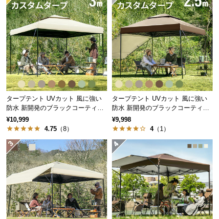
経
路
組み立てやすくデザインも良かったのでとても気に入りました。

に
今後重宝しそうです。
つ
い
て
返
品・
タープテント UVカット 風に強い
タープテント UVカット 風に強い
防水 新開発のブラックコーティン
防水 新開発のブラックコーティン
キ
グタイプも 3m
グタイプも 2.5m
ャ
¥10,999
¥9,998
4.75
（8）
4
（1）
ン
セ
ル
に
つ
い
て