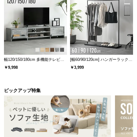
幅120/150/180cm 多機能テレビボ
[幅60/90/120cm] ハンガーラック
ード 木目/石目調 オープン収納・
スチール 4段階高さ調節 サイドフ
￥9,998
￥3,999
引き出し収納付き
ック オープンラック シンプル
ピックアップ特集