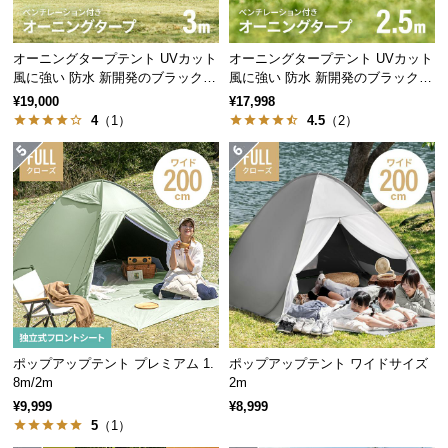
保
証
に
オーニングタープテント UVカット
オーニングタープテント UVカット
つ
風に強い 防水 新開発のブラックコ
風に強い 防水 新開発のブラックコ
い
ーティングタイプも 3m
ーティングタイプも 2.5m
¥19,000
¥17,998
て
4
（1）
4.5
（2）
会
員
規
約
に
つ
い
て
ポップアップテント プレミアム 1.
ポップアップテント ワイドサイズ
8m/2m
2m
お
¥9,999
¥8,999
客
5
（1）
様