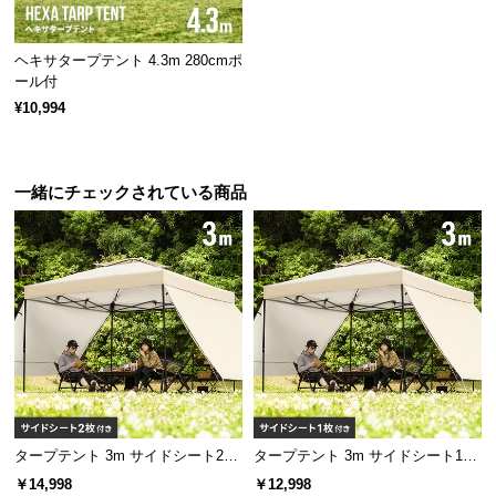
情
報
ヘキサタープテント 4.3m 280cmポ
©
ール付
M
¥10,994
O
D
E
一緒にチェックされている商品
R
N
D
E
C
O
C
o.,
L
t
d.
タープテント 3m サイドシート2枚
タープテント 3m サイドシート1枚
A
セット
セット
￥14,998
￥12,998