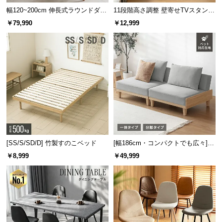
幅120~200cm 伸長式ラウンドダイ
11段階高さ調整 壁寄せTVスタンド
ニングテーブル 6人掛け 天然木突
キャスター付き 上下左右角度調節
￥79,990
￥12,999
板 美しい格子デザイン
機能
[SS/S/SD/D] 竹製すのこベッド
[幅186cm・コンパクトでも広々] 3
人掛けソファベッド リクライニン
￥8,999
￥49,999
グ 天然木フレーム 北欧