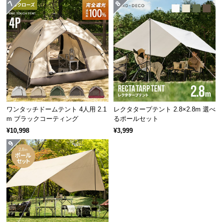
サ
ポ
ー
ト
お
知
ら
ワンタッチドームテント 4人用 2.1
レクタタープテント 2.8×2.8m 選べ
せ
m ブラックコーティング
るポールセット
¥10,998
¥3,999
ブ
ロ
グ
企
業