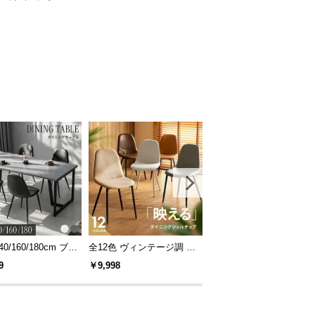
40/160/180cm ブラ
全12色 ヴィンテージ調 デ
[S/D/Q/K・組替自由自在]
レーム ダイニング
ザイナーズシェルチェア
パレットベッド 8/12/16
9
￥9,998
￥14,999
 4人掛け
セット