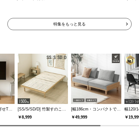
特集をもっと見る
寄せTV
[SS/S/SD/D] 竹製すのこベ
[幅186cm・コンパクトでも
幅120/1
ー付き
ッド
広々] 3人掛けソファベッド
ックフ
￥8,999
￥49,999
￥19,99
機能
リクライニング 天然木フレ
大理石調
ーム 北欧