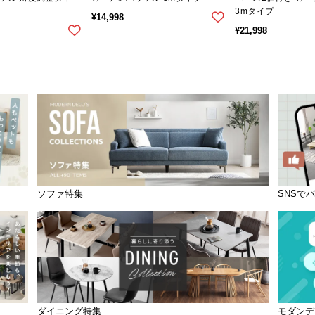
3mタイプ
¥
14,998
¥
21,998
ソファ特集
SNSで
ダイニング特集
モダンデ