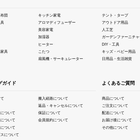
座布団
キッチン家電
テント・タープ
器具
アロマディフューザー
アウトドア用品
美容家電
人工芝
加湿器
ガーデンファーニチャ
ヒーター
DIY・工具
納家具
こたつ
キッズ・ベビー用品
扇風機・サーキュレーター
日用品・生活雑貨
グガイド
よくあるご質問
いて
搬入経路について
商品について
て
返品・キャンセルについて
ご注文について
送について
保証について
配送について
送について
会員規約について
お届け後について
送について
その他について
ビスについて