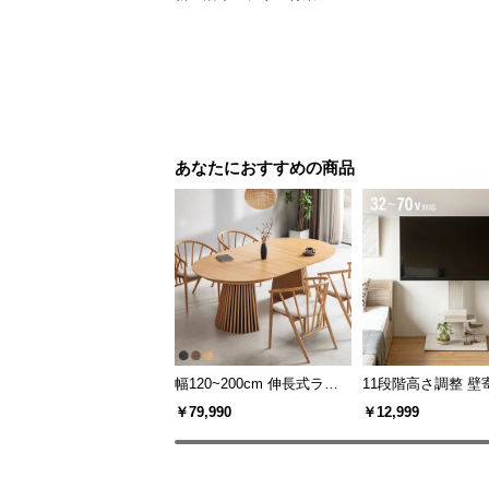
あなたにおすすめの商品
幅120~200cm 伸長式ラウ
11段階高さ調整 壁
ンドダイニングテーブル 6
スタンド キャスタ
￥79,990
￥12,999
人掛け 天然木突板 美しい
上下左右角度調節
格子デザイン