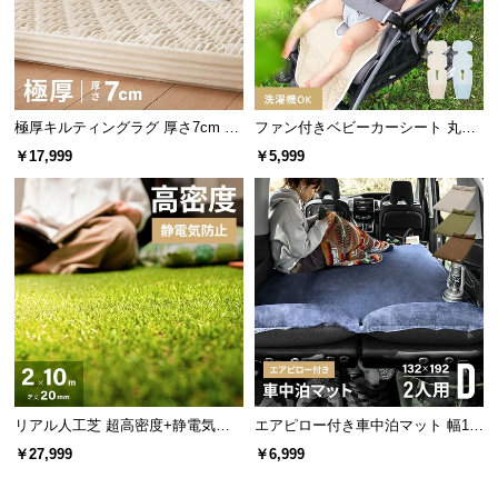
サ
ポ
ー
ト
極厚キルティングラグ 厚さ7cm 24
ファン付きベビーカーシート 丸洗
0×185cm
いOK リモコン操作対応 通気性抜
￥17,999
￥5,999
群 夏の熱対策に最適
お
知
ら
せ
角度調節もスライド式で簡単
ブ
ロ
アームをスライドさせて簡単にパラソルの角度調節
グ
が可能。シーンに合わせてお使いいただけます。
リアル人工芝 超高密度+静電気防
エアピロー付き車中泊マット 幅13
止 極細タイプ 芝丈20mm 2×10m
2cm
￥27,999
￥6,999
企
業