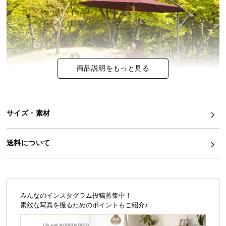
イ
ン
テ
リ
ア
商品説明をもっと見る
コ
ー
デ
ィ
サイズ・素材
ネ
非日常から日常に。アウトドアのある暮らし
ー
送料について
島国である日本は、生活圏の近くに豊かな自然が存
ト
在する恵まれた環境です。 せっかくそんな場所に生
か
まれたのなら、思いっきり満喫しない手はありませ
ら
んよね？ 近年アウトドアブームが再燃し、癒しや非
探
日常を求めて自然へと足を運ぶ人が増えているそう
です。 モダンデコはインテリアに留まらず、アウト
す
みんなのインスタグラム投稿募集中！
ドアのある暮らしを提案します。 自然の中でしか味
素敵な写真を撮るためのポイントもご紹介♪
わえないモノを探しに行きませんか？