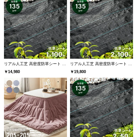
経
路
に
つ
い
て
返
品・
リアル人工芝 高密度防草シート 1×
リアル人工芝 高密度防草シート 2×
キ
100m
100m
￥14,980
￥19,800
ャ
ン
紫外線保護指数
UPF50+（最高水準）
セ
ル
に
UPFとは
つ
「UV Protection factor（紫外線保護指数）」の略
で、A波・B波の紫外線に対して、保護の相対的な
い
能力をどの程度持っているかを示す数値です。 U
て
PF50+はその中でも最も高い値を表し、炎天下で
長時間肌をさらす場合等、強力な紫外線対策に有