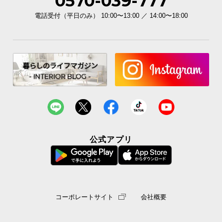
0570-039-777
電話受付（平日のみ） 10:00〜13:00 ／ 14:00〜18:00
本体
横幅
奥行き
高さ
約3000㎜
約3000㎜
約2500㎜
樹脂ベース
幅
厚み
重さ
公式アプリ
約640㎜
約40㎜
約12㎏
コーポレートサイト
会社概要
充実のアフターサービス