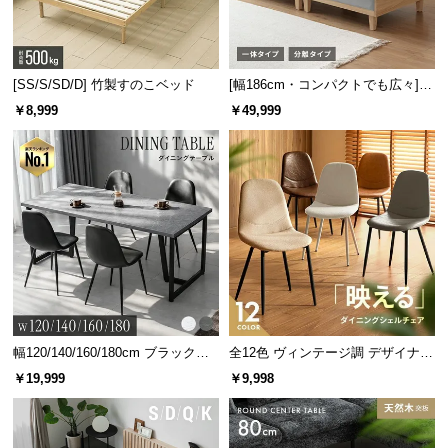
l
l
[SS/S/SD/D] 竹製すのこベッド
[幅186cm・コンパクトでも広々] 3
人掛けソファベッド リクライニン
￥8,999
￥49,999
グ 天然木フレーム 北欧
クロスベース
樹脂ベース
重心を支えるクロスベース
幅120/140/160/180cm ブラックフ
全12色 ヴィンテージ調 デザイナー
重心を捉えるロングタイプのクロスベースを採用。
レーム ダイニング 大理石調 4人掛
ズシェルチェア
￥19,999
￥9,998
従来より更に安定感を増しました。
け