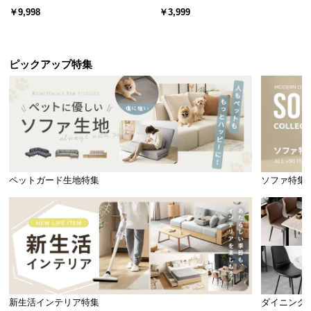
ード 木目/石目調 オープン収納・
スチール 4段階高さ調節 サイドフ
￥9,998
￥3,999
引き出し収納付き
ック オープンラック シンプル
ピックアップ特集
樹脂ベース重量
約12㎏
ペットガード生地特集
ソファ特集
樹脂ベースが4個付属しています
こちらのページでご購入いただきますと、樹脂ベ
ースが
4個
付属いたします。別ページから、ベー
ス無し・2個セットのタイプもお買い求めいただ
けます。
新生活インテリア特集
ダイニング