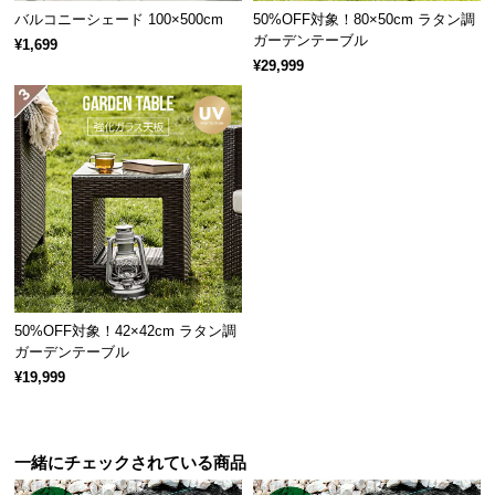
バルコニーシェード 100×500cm
50%OFF対象！80×50cm ラタン調
つ
ガーデンテーブル
¥1,699
い
¥29,999
て
開
梱
設
置
サ
ー
ビ
ス
に
50%OFF対象！42×42cm ラタン調
ガーデンテーブル
つ
安心のUVカット加工
¥19,999
い
て
最高水準
UPF50+
のUVカット生地を使用。真夏の強
搬
一緒にチェックされている商品
い紫外線もしっかりカットします。
入