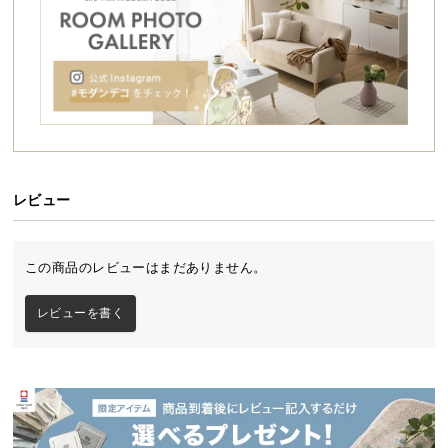
シ
ョ
ッ
ピ
ン
グ
ガ
イ
ド
レビュー
お
支
この商品のレビューはまだありません。
払
海・山・川、キャンプやパーティーなど。
い
レビューを書く
レジャーの定番である海・山・川でのキャンプやバ
に
ーベキューはもちろん、 お庭でのパーティーやピク
つ
ニックまで、使いどころ満載のガーデンパラソル。
い
あらゆるレジャーシーンで活躍すること間違いなし
て
です。
配