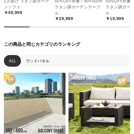
2人掛け ラタン調ガーデ
50%OFF対象！80×50cm
50%OFF対象！
中
ンソファ
ラタン調ガーデンテーブ
ラタン調ガー
型
￥49,999
ル
ル
商
￥29,999
￥19,999
品
の
配
送
この商品と同じカテゴリのランキング
に
つ
ALL
ウッドパネル
い
て
小
直径
約3ｍ
型
商
品
の
空間を妨げない吊り下げタイプ
配
支柱が邪魔にならない吊り下げタイプなので、パラ
送
ソル下を無駄なく広々使えます。
に