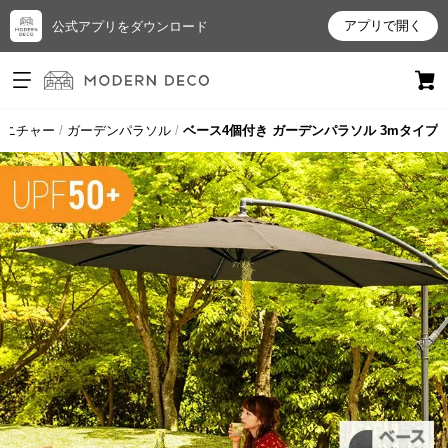
アプリで開く
公式アプリをダウンロード
ログイン
新規会員登録
ァニチャー
ガーデンパラソル
ベース4個付き ガーデンパラソル 3mタイプ
お
気
に
入
り
ア
イ
テ
ム
最