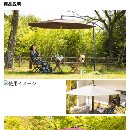
商品説明
ら
探
す
イ
ン
テ
リ
ア
テ
イ
ス
ト
か
ら
探
す