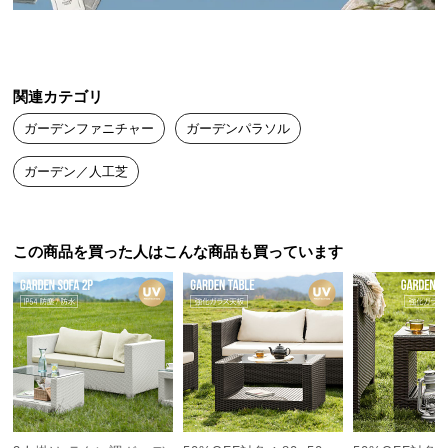
送
料
に
つ
関連カテゴリ
い
ガーデンファニチャー
ガーデンパラソル
て
ガーデン／人工芝
大
型
商
品
この商品を買った人はこんな商品も買っています
の
配
送
に
広々とくつろげるワイドパラソル
つ
い
て
直径
約3メートル
のワイドサイズ！4人掛けテーブル
もすっぽり入り、食事や団欒を楽しめます。