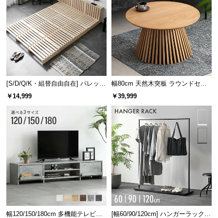
[S/D/Q/K・組替自由自在] パレット
幅80cm 天然木突板 ラウンドセン
ベッド 8/12/16枚セット
ターテーブル 美しい格子デザイン
￥14,999
￥39,999
クロスベース幅
約1000㎜
土台を固定させる樹脂ベース
安定しやすい扇型状の重しでしっかりと固定。土台
部分のぐらつきを防止します。
幅120/150/180cm 多機能テレビボ
[幅60/90/120cm] ハンガーラック