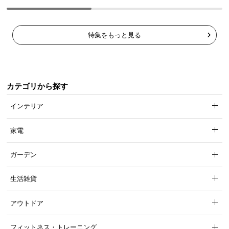
風の力を受けにくいスイング構造
特集をもっと見る
パラソル部分の付け根が揺れ、風の力を受け流すこ
とで、転倒を防止します。
カテゴリから探す
インテリア
家電
ガーデン
生活雑貨
アウトドア
フィットネス・トレーニング