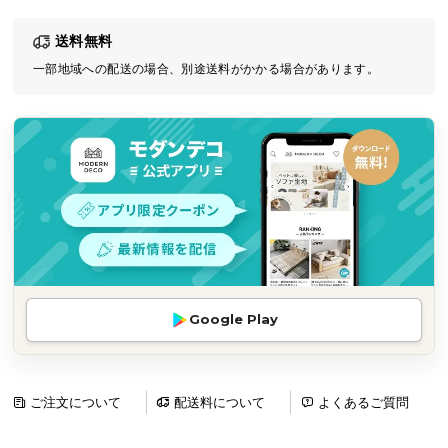
気
送料無料
ア
イ
一部地域への配送の場合、別途送料がかかる場合があります。
テ
ム
ラ
ン
キ
ン
グ
商
Google Play
品
カ
テ
ゴ
ご注文について
配送料について
よくあるご質問
リ
か