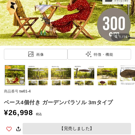
近
チ
ェ
ッ
ク
し
1
/
16
た
ア
画像
特徴・機能
イ
テ
ム
商品番号
tw01-4
特
集
ベース4個付き ガーデンパラソル 3mタイプ
一
¥
26,998
覧
税込
【完売しました】
人