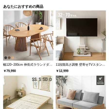
情
報
あなたにおすすめの商品
©
M
O
D
E
R
N
D
E
幅120~200cm 伸長式ラウンドダイ
11段階高さ調整 壁寄せTVスタンド
C
ニングテーブル 6人掛け 天然木突
キャスター付き 上下左右角度調節
O
￥79,990
￥12,999
板 美しい格子デザイン
機能
C
安定感抜群の土台
o.,
L
t
スチール製クロスベースと、重しとなる樹脂ベース
d.
で支え、風を気にせず快適に過ごせます。
A