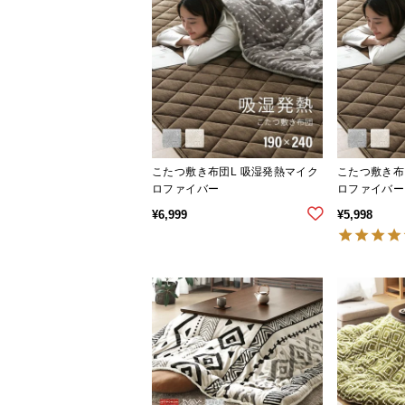
こたつ敷き布団L 吸湿発熱マイク
こたつ敷き布
ロファイバー
ロファイバー
¥
6,999
¥
5,998