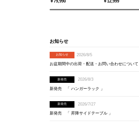
￥79,990
￥12,999
人掛け 天然木突板 美しい
上下左右角度調節
格子デザイン
お知らせ
2026/8/5
お知らせ
お盆期間中の出荷・配送・お問い合わせについて
2026/8/3
新発売
新発売 「 ハンガーラック 」
2026/7/27
新発売
新発売 「 昇降サイドテーブル 」