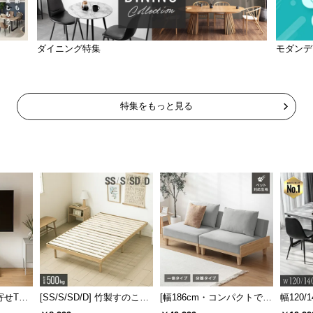
ダイニング特集
モダンデ
特集をもっと見る
寄せTV
[SS/S/SD/D] 竹製すのこベ
[幅186cm・コンパクトでも
幅120/1
ー付き
ッド
広々] 3人掛けソファベッド
ックフ