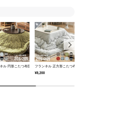
ネル 円形こたつ布団
フランネル 正方形こたつ布団
幅120cm 石英管ヒー
¥8,200
¥17,999
4
（1）