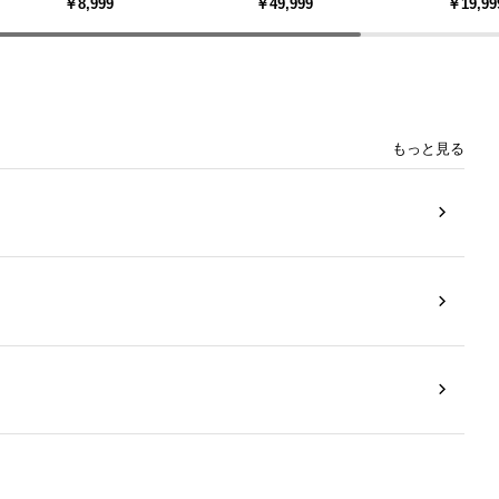
￥8,999
￥49,999
￥19,99
機能
リクライニング 天然木フレ
大理石調
ーム 北欧
もっと見る