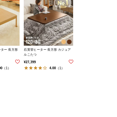
ーター 長方形
石英管ヒーター 長方形 カジュア
ルこたつ
¥
27,399
00
4.00
（1）
（1）