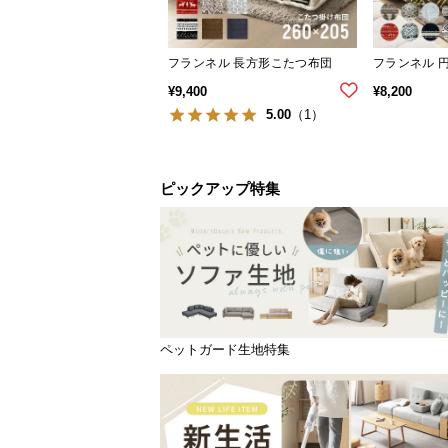
フランネル 長方形こたつ布団
フランネル 
¥
9,400
¥
8,200
5.00
（1）
ピックアップ特集
ペットガード生地特集