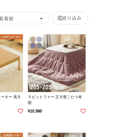
絞り込み
新着順
ヒーター 長方
ラビットファー 正方形こたつ布
団
¥
10,980