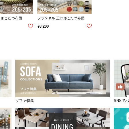
円形こたつ布団
フランネル 正方形こたつ布団
¥
8,200
ソファ特集
SNSで