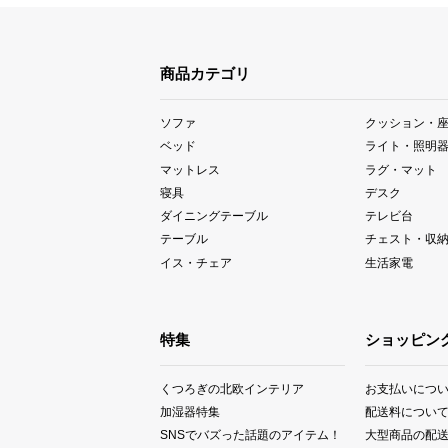
商品カテゴリ
ソファ
クッション・
ベッド
ライト・照明
マットレス
ラグ・マット
寝具
デスク
ダイニングテーブル
テレビ台
テーブル
チェスト・収
イス・チェア
生活家電
特集
ショッピン
くつろぎの北欧インテリア
お支払いにつ
加湿器特集
配送料につい
SNSでバズった話題のアイテム！
大型商品の配