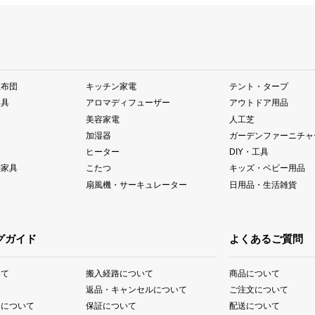
座布団
キッチン家電
テント・タープ
器具
アロマディフューザー
アウトドア用品
美容家電
人工芝
加湿器
ガーデンファーニチャ
ヒーター
DIY・工具
納家具
こたつ
キッズ・ベビー用品
扇風機・サーキュレーター
日用品・生活雑貨
グガイド
よくあるご質問
いて
搬入経路について
商品について
て
返品・キャンセルについて
ご注文について
送について
保証について
配送について