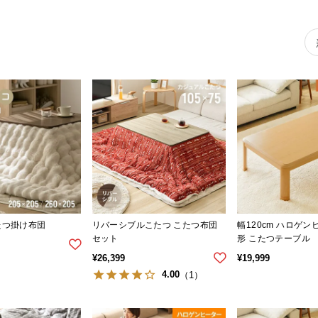
たつ掛け布団
リバーシブルこたつ こたつ布団
幅120cm ハロゲン
セット
形 こたつテーブル
¥
26,399
¥
19,999
4.00
（1）