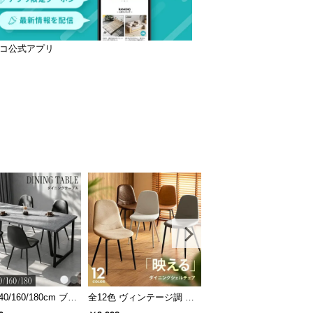
コ公式アプリ
40/160/180cm ブラ
全12色 ヴィンテージ調 デ
[S/D/Q/K・組替自由自在]
レーム ダイニング
ザイナーズシェルチェア
パレットベッド 8/12/16