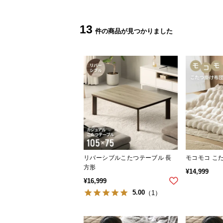
13
リバーシブルこたつテーブル 長
モコモコ こ
方形
¥
14,999
¥
16,999
5.00
（1）