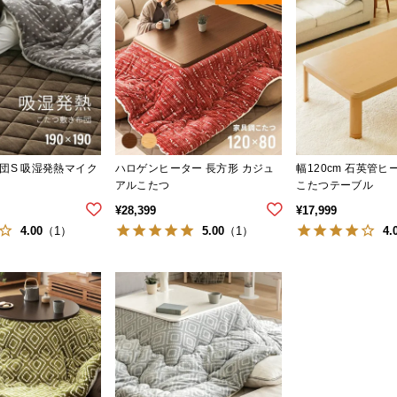
団S 吸湿発熱マイク
ハロゲンヒーター 長方形 カジュ
幅120cm 石英管ヒ
アルこたつ
こたつテーブル
¥
28,399
¥
17,999
4.00
5.00
4.
（1）
（1）