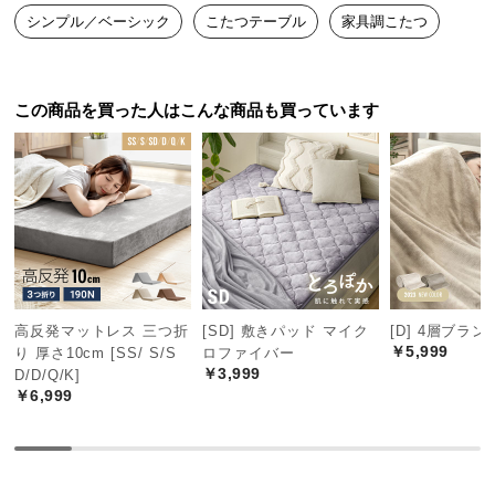
中
シンプル／ベーシック
こたつテーブル
家具調こたつ
型
商
品
この商品を買った人はこんな商品も買っています
の
配
送
に
つ
い
て
小
高反発マットレス 三つ折
[SD] 敷きパッド マイク
[D] 4層ブラ
型
￥5,999
り 厚さ10cm [SS/ S/S
ロファイバー
商
￥3,999
D/D/Q/K]
品
￥6,999
の
配
送
に