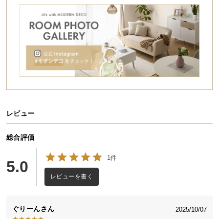
シ
ョ
ッ
ピ
ン
グ
ガ
イ
ド
レビュー
お
支
払
総合評価
い
1件
に
5.0
つ
レビューを書く
い
て
ぐりーん
2025/10/07
配