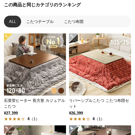
この商品と同じカテゴリのランキング
つ
い
て
ALL
こたつテーブル
こたつ布団
開
梱
設
置
サ
ー
ビ
ス
に
つ
石英管ヒーター 長方形 カジュアル
リバーシブルこたつ こたつ布団セ
い
こたつ
ット
て
¥27,399
¥26,399
4
（1）
4
（1）
搬
入