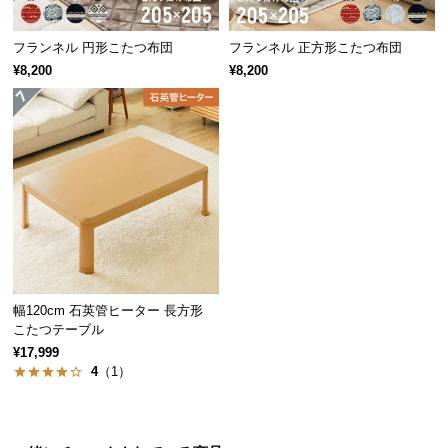
保
証
フランネル 円形こたつ布団
フランネル 正方形こたつ布団
に
¥8,200
¥8,200
つ
い
て
会
員
規
約
に
つ
い
幅120cm 石英管ヒーター 長方形
て
こたつテーブル
¥17,999
4
（1）
お
客
様