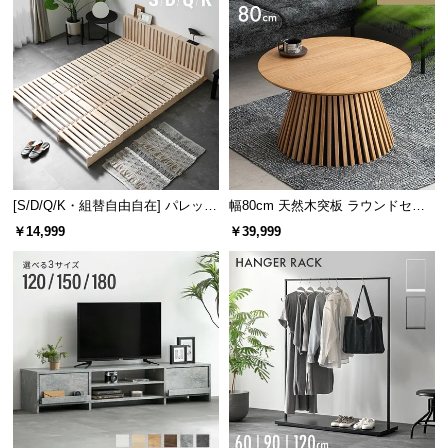
[S/D/Q/K・組替自由自在] パレット
幅80cm 天然木突板 ラウンドセン
ベッド 8/12/16枚セット
ターテーブル 美しい格子デザイン
￥14,999
￥39,999