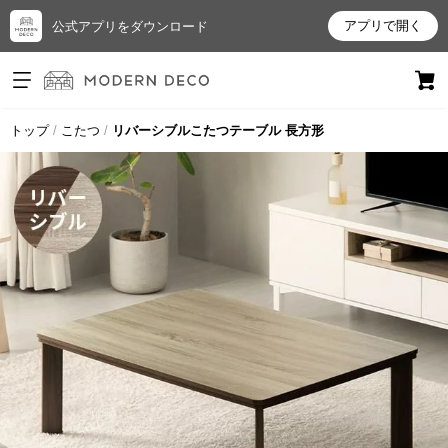
アプリで開く
公式アプリをダウンロード
ログイン
新規会員登録
トップ
こたつ
リバーシブルこたつテーブル 長方形
お
気
に
入
り
ア
イ
テ
ム
最