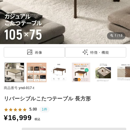
近
チ
ェ
ッ
ク
し
1
/
13
た
ア
画像
特徴・機能
イ
テ
ム
商品番号
ynd-017-t
特
集
リバーシブルこたつテーブル 長方形
一
覧
5.00
1件
¥
16,999
税込
人