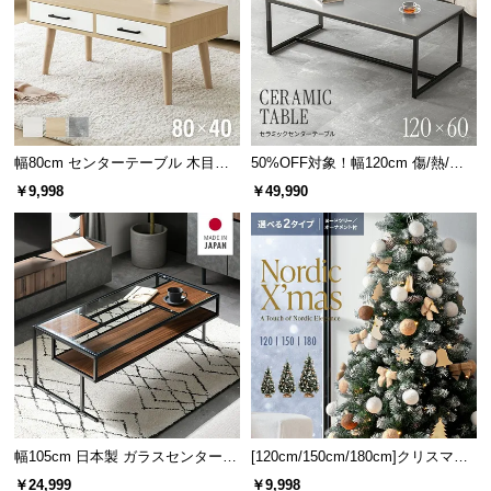
l
l
幅80cm センターテーブル 木目調/
50%OFF対象！幅120cm 傷/熱/汚
モルタル調 収納付き テーパードレ
れに強い セラミック製センターテ
￥9,998
￥49,990
ッグ
ーブル 大理石/モルタル調 300℃耐
熱
幅105cm 日本製 ガラスセンターテ
[120cm/150cm/180cm]クリスマス
ーブル
ツリー オーナメント付
￥24,999
￥9,998