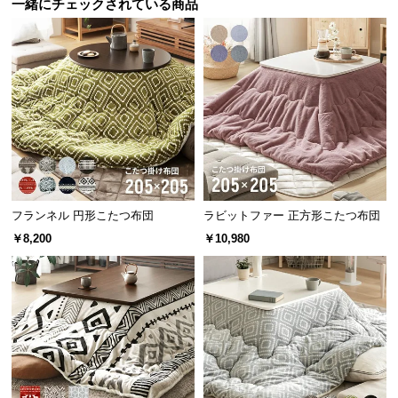
一緒にチェックされている商品
サ
ポ
ー
ト
お
知
ら
せ
フランネル 円形こたつ布団
ラビットファー 正方形こたつ布団
￥8,200
￥10,980
ブ
ロ
グ
企
業