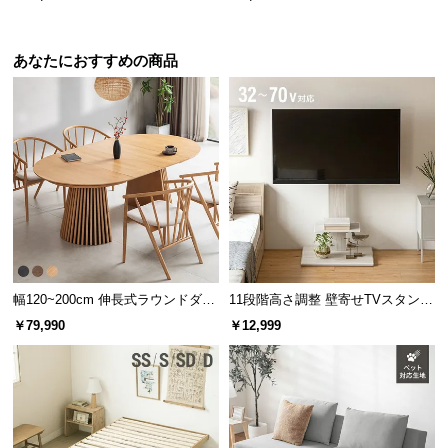
あなたにおすすめの商品
幅120~200cm 伸長式ラウンドダイ
11段階高さ調整 壁寄せTVスタンド
ニングテーブル 6人掛け 天然木突
キャスター付き 上下左右角度調節
￥79,990
￥12,999
板 美しい格子デザイン
機能