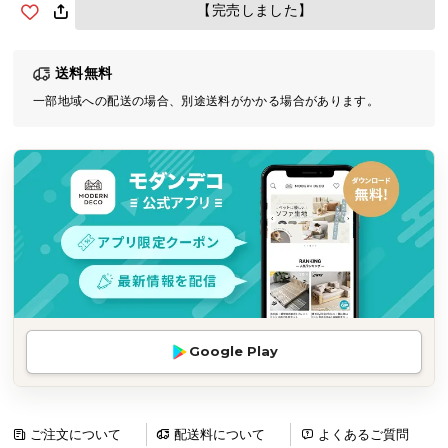
【完売しました】
気
ア
イ
送料無料
テ
一部地域への配送の場合、別途送料がかかる場合があります。
ム
ラ
ン
キ
ン
グ
商
品
カ
Google Play
テ
ゴ
リ
ご注文について
配送料について
よくあるご質問
か