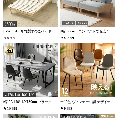
[SS/S/SD/D] 竹製すのこベッド
[幅186cm・コンパクトでも広々] 3
人掛けソファベッド リクライニン
￥8,999
￥49,999
グ 天然木フレーム 北欧
幅120/140/160/180cm ブラックフ
全12色 ヴィンテージ調 デザイナー
レーム ダイニング 大理石調 4人掛
ズシェルチェア
￥19,999
￥9,998
け