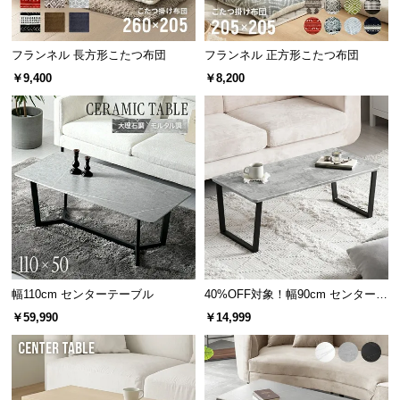
情
報
©
フランネル 長方形こたつ布団
フランネル 正方形こたつ布団
M
￥9,400
￥8,200
O
D
E
R
N
D
E
C
O
C
幅110cm センターテーブル
40%OFF対象！幅90cm センターテ
o.,
ーブル 大理石/モルタル調 スクエ
￥59,990
￥14,999
L
アレッグ 安心面取り加工
t
d.
A