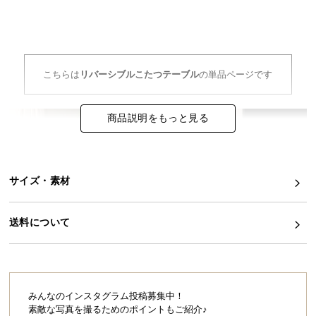
イ
ン
テ
リ
こちらは
リバーシブルこたつテーブル
の単品ページです
ア
コ
商品説明をもっと見る
ー
デ
ィ
ネ
サイズ・素材
ー
ト
か
送料について
ら
探
す
みんなのインスタグラム投稿募集中！
素敵な写真を撮るためのポイントもご紹介♪