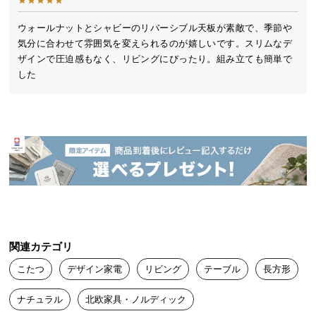
送
料
ウォールナットとシャビーのリバーシブル天板が素敵で、季節や
気分に合わせて雰囲気を変えられるのが嬉しいです。スリムなデ
に
ザインで圧迫感もなく、リビングにぴったり。組み立ても簡単で
つ
した
い
て
大
型
商
品
の
配
送
に
関連カテゴリ
つ
こたつ
デザイン家電
リビング
テーブル
長方形
い
て
ナチュラル
北欧家具・ノルディック