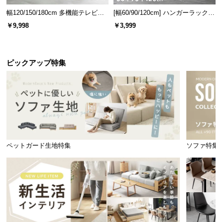
幅120/150/180cm 多機能テレビボ
[幅60/90/120cm] ハンガーラック
ード 木目/石目調 オープン収納・
スチール 4段階高さ調節 サイドフ
￥9,998
￥3,999
引き出し収納付き
ック オープンラック シンプル
ピックアップ特集
ペットガード生地特集
ソファ特集