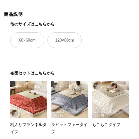
ら
探
商品説明
す
他のサイズはこちらから
60×60cm
120×80cm
イ
ン
テ
リ
ア
布団セットはこちらから
テ
イ
ス
ト
か
ら
探
柄入りフランネルタ
ラビットファータイ
もこもこタイプ
す
イプ
プ