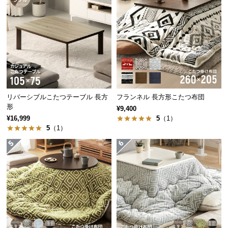
経
路
に
つ
い
て
返
リバーシブルこたつテーブル 長方
フランネル 長方形こたつ布団
品・
形
¥9,400
キ
¥16,999
5
（1）
ャ
5
（1）
ン
セ
ル
に
つ
い
て