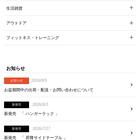
気
生活雑貨
ア
イ
アウトドア
テ
ム
フィットネス・トレーニング
ラ
ン
キ
ン
お知らせ
グ
2026/8/5
お知らせ
お盆期間中の出荷・配送・お問い合わせについて
商
品
2026/8/3
新発売
カ
新発売 「 ハンガーラック 」
テ
ゴ
2026/7/27
新発売
リ
か
新発売 「 昇降サイドテーブル 」