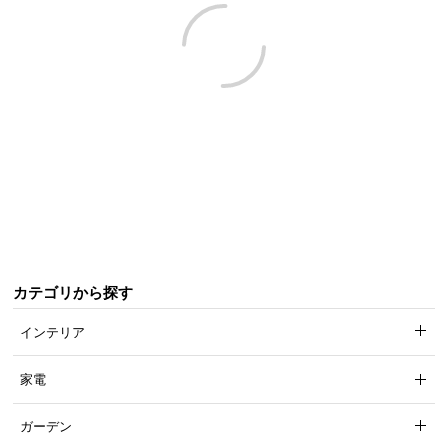
近
チ
ェ
ッ
ク
し
た
ア
イ
テ
ム
カテゴリから探す
特
集
インテリア
一
覧
家電
ガーデン
人