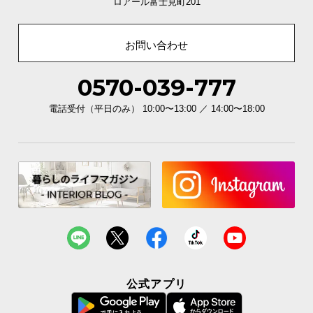
ロアール富士見町201
イ
ン
お問い合わせ
テ
リ
0570-039-777
ア
コ
電話受付（平日のみ） 10:00〜13:00 ／ 14:00〜18:00
ー
デ
ィ
ネ
ー
ト
か
ら
探
す
公式アプリ