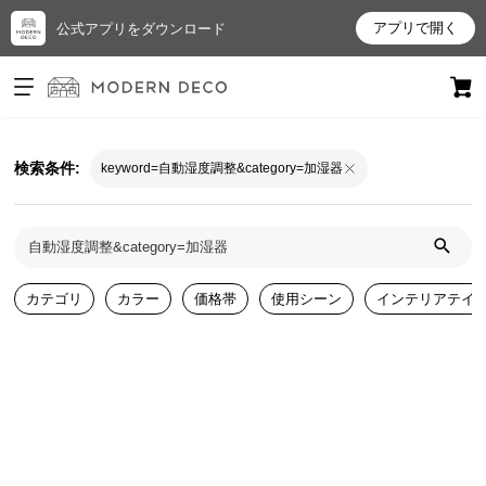
アプリで開く
公式アプリをダウンロード
ログイン
新規会員登録
検索条件:
keyword=自動湿度調整&category=加湿器
お
気
に
入
り
カテゴリ
カラー
価格帯
使用シーン
インテリアテイ
ア
イ
テ
ム
最