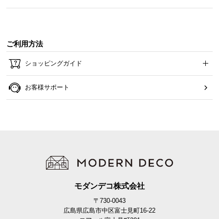
ら
探
す
ご利用方法
ショッピングガイド
イ
ン
テ
お客様サポート
リ
ア
テ
イ
ス
ト
か
ら
モダンデコ株式会社
探
す
〒730-0043
広島県広島市中区富士見町16-22