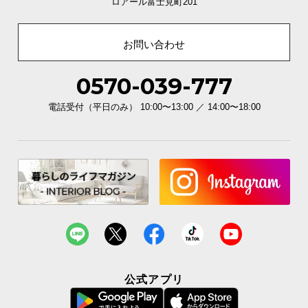
ロアール富士見町201
イ
ン
お問い合わせ
テ
リ
0570-039-777
ア
コ
電話受付（平日のみ） 10:00〜13:00 ／ 14:00〜18:00
ー
デ
ィ
ネ
ー
ト
か
ら
探
す
公式アプリ