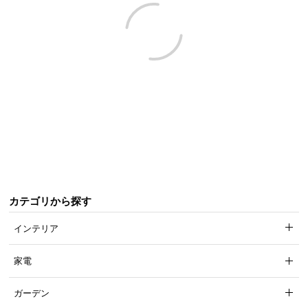
近
チ
ェ
ッ
ク
し
た
ア
イ
テ
ム
カテゴリから探す
特
集
インテリア
一
覧
家電
ガーデン
人