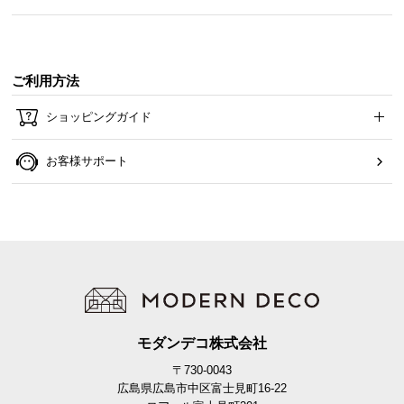
ら
探
す
ご利用方法
ショッピングガイド
イ
ン
テ
お客様サポート
リ
ア
テ
イ
ス
ト
か
ら
モダンデコ株式会社
探
す
〒730-0043
広島県広島市中区富士見町16-22