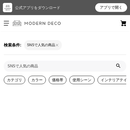
アプリで開く
公式アプリをダウンロード
ログイン
新規会員登録
検索条件:
SNSで人気の商品
お
気
に
入
り
カテゴリ
カラー
価格帯
使用シーン
インテリアテイ
ア
イ
テ
ム
最