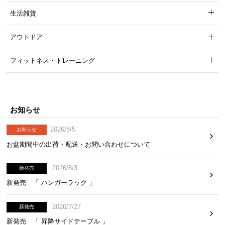
気
生活雑貨
ア
イ
アウトドア
テ
ム
フィットネス・トレーニング
ラ
ン
キ
ン
お知らせ
グ
2026/8/5
お知らせ
お盆期間中の出荷・配送・お問い合わせについて
商
品
2026/8/3
新発売
カ
新発売 「 ハンガーラック 」
テ
ゴ
2026/7/27
新発売
リ
か
新発売 「 昇降サイドテーブル 」