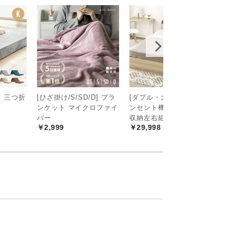
 三つ折
[ひざ掛け/S/SD/D] ブラ
[ダブル・大容量収納] コ
ポ
ンケット マイクロファイ
ンセント機能付きベッド
ス
バー
収納左右組み換え可能
0
￥2,999
￥29,998
￥