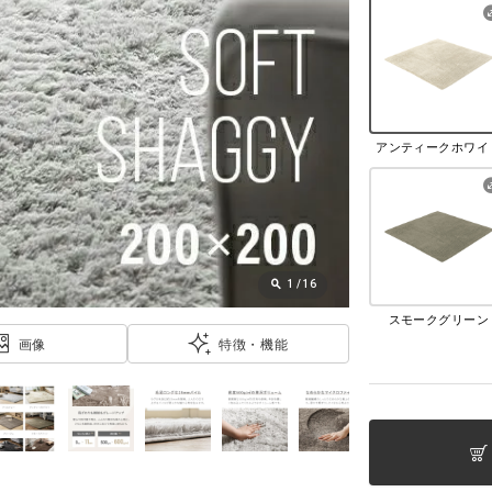
アンティークホワイ
1
/
16
スモークグリーン
画像
特徴・機能