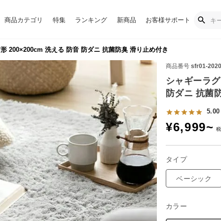
商品カテゴリ
特集
ランキング
新商品
お客様サポート
 200×200cm 洗える 防音 防ダニ 抗菌防臭 滑り止め付き
商品番号
sfr01-202
シャギーラグ 
防ダニ 抗菌
5.00
¥
6,999
~
タイプ
ベーシック
カラー