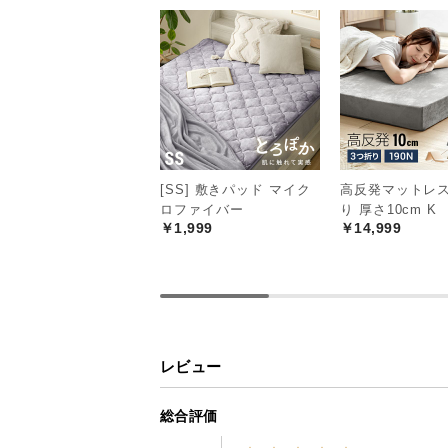
[SS] 敷きパッド マイク
高反発マットレス
ロファイバー
り 厚さ10cm K
￥1,999
￥14,999
レビュー
総合評価