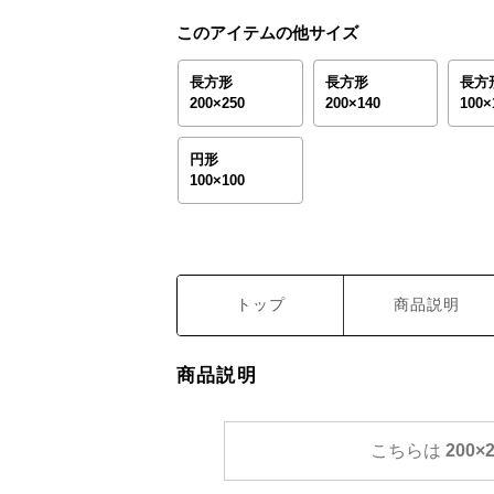
このアイテムの他サイズ
長方形
長方形
長方
200×250
200×140
100×
円形
100×100
トップ
商品説明
商品説明
こちらは
200×