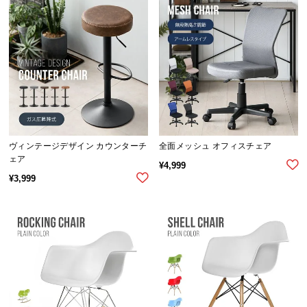
ら
探
す
イ
ン
テ
リ
ヴィンテージデザイン カウンターチ
全面メッシュ オフィスチェア
ア
ェア
¥
4,999
テ
¥
3,999
イ
ス
ト
か
ら
探
す