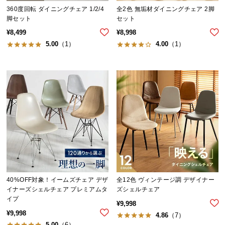
中
360度回転 ダイニングチェア 1/2/4
全2色 無垢材ダイニングチェア 2脚
型
脚セット
セット
商
¥
8,499
¥
8,998
品
5.00
（1）
4.00
（1）
の
配
送
に
つ
い
て
小
型
商
品
40%OFF対象！イームズチェア デザ
全12色 ヴィンテージ調 デザイナー
の
イナーズシェルチェア プレミアムタ
ズシェルチェア
イプ
配
¥
9,998
送
¥
9,998
4.86
（7）
に
5.00
（6）