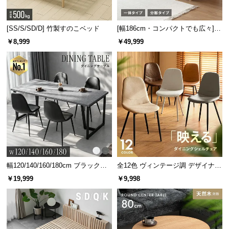
[SS/S/SD/D] 竹製すのこベッド
[幅186cm・コンパクトでも広々] 3
人掛けソファベッド リクライニン
￥8,999
￥49,999
グ 天然木フレーム 北欧
幅120/140/160/180cm ブラックフ
全12色 ヴィンテージ調 デザイナー
レーム ダイニング 大理石調 4人掛
ズシェルチェア
￥19,999
￥9,998
け