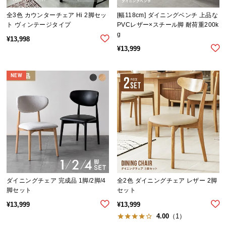
全3色 カウンターチェア Hi 2脚セッ
[幅118cm] ダイニングベンチ 上品な
ト ヴィンテージタイプ
PVCレザー×スチール脚 耐荷重200k
g
¥
13,998
¥
13,999
NEW
ダイニングチェア 完成品 1脚/2脚/4
全2色 ダイニングチェア レザー 2脚
脚セット
セット
¥
13,999
¥
13,999
4.00
（1）