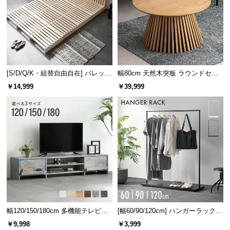
[S/D/Q/K・組替自由自在] パレット
幅80cm 天然木突板 ラウンドセン
ベッド 8/12/16枚セット
ターテーブル 美しい格子デザイン
￥14,999
￥39,999
幅120/150/180cm 多機能テレビボ
[幅60/90/120cm] ハンガーラック
ード 木目/石目調 オープン収納・
スチール 4段階高さ調節 サイドフ
￥9,998
￥3,999