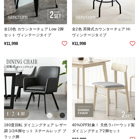
情
報
©
M
全10色 カウンターチェア Low 2脚
全2色 昇降式カウンターチェア Hi
O
セット ヴィンテージタイプ
ヴィンテージタイプ
D
¥
11,998
¥
11,998
E
R
N
D
E
C
O
C
o.,
L
t
180度回転 ダイニングチェア レザー
40%OFF対象！ 天然ラバーウッド製
d.
調 1/2/4脚セット スチールレッグ ブ
ダイニングチェア2脚セット
A
ラック脚