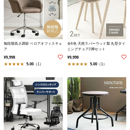
経
路
に
つ
い
て
無段階高さ調節 ベロアオフィスチェ
全6色 天然ラバーウッド製 丸型ダイ
ア
ニングチェア2脚セット
返
¥
9,998
¥
9,998
品・
5.00
（1）
5.00
（1）
キ
ャ
ン
セ
ル
に
つ
い
て