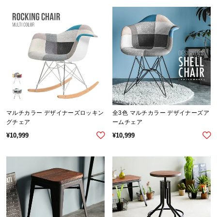
サ
ポ
ー
ト
お
知
ら
せ
マルチカラー デザイナーズロッキン
全3色 マルチカラー デザイナーズア
グチェア
ームチェア
¥
10,999
¥
10,999
ブ
ロ
グ
企
業