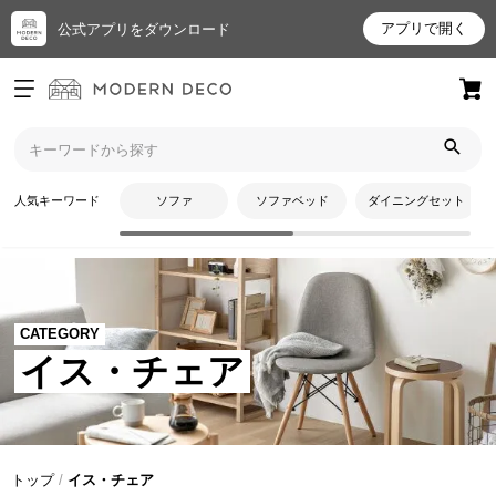
アプリで開く
公式アプリをダウンロード
ログイン
新規会員登録
お
人気キーワード
ソファ
ソファベッド
ダイニングセット
気
に
入
り
ア
CATEGORY
イ
イス・チェア
テ
ム
最
トップ
イス・チェア