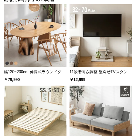
幅120~200cm 伸長式ラウンドダイ
11段階高さ調整 壁寄せTVスタンド
ニングテーブル 6人掛け 天然木突
キャスター付き 上下左右角度調節
￥79,990
￥12,999
板 美しい格子デザイン
機能