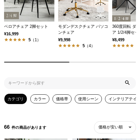
気
ア
イ
ベロアチェア 2脚セット
モダンデスクチェア パソコ
360度回転 ダ
テ
ンチェア
ア 1/2/4脚セッ
¥16,999
ム
5
（1）
¥9,998
¥8,499
ラ
5
（4）
5
ン
キ
ン
グ
商
カテゴリ
カラー
価格帯
使用シーン
インテリアテイ
品
カ
テ
ゴ
66
価格が安い順
リ
か