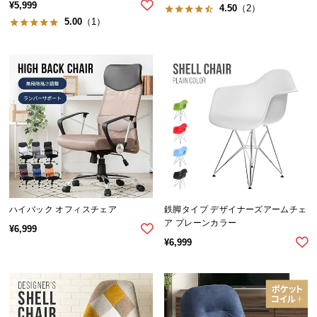
シ
¥
5,999
4.50
（2）
ョ
5.00
（1）
ッ
ピ
ン
グ
ガ
イ
ド
お
支
払
ハイバック オフィスチェア
鉄脚タイプ デザイナーズアームチェ
い
ア プレーンカラー
¥
6,999
に
¥
6,999
つ
い
て
配