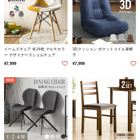
送
料
に
つ
い
て
イームズチェア 全24色 マルチカラ
3Dクッション ポケットコイル座椅
ー デザイナーズシェルチェア
子
大
型
¥
7,999
¥
7,999
商
品
NEW
の
配
送
に
つ
い
て