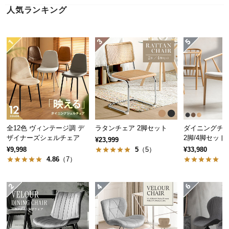
近
人気ランキング
チ
ェ
ッ
ク
し
た
ア
イ
テ
ム
全12色 ヴィンテージ調 デ
ラタンチェア 2脚セット
ダイニングチェ
ザイナーズシェルチェア
2脚/4脚セット
¥23,999
¥9,998
5
（5）
¥33,980
特
4.86
（7）
5
集
一
覧
人