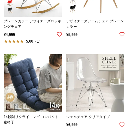
イ
ン
プレーンカラー デザイナーズロッキ
デザイナーズアームチェア プレーン
テ
ングチェア
カラー
リ
¥
4,999
¥
5,999
ア
5.00
（1）
コ
ー
デ
ィ
ネ
ー
ト
か
ら
探
す
14段階リクライニング コンパクト
シェルチェア クリアタイプ
座椅子
¥
6,999