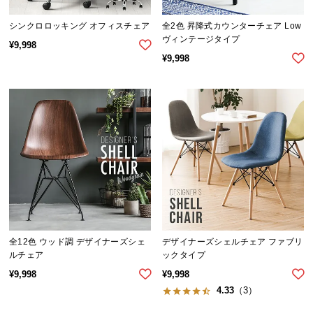
保
証
シンクロロッキング オフィスチェア
全2色 昇降式カウンターチェア Low
に
ヴィンテージタイプ
¥
9,998
つ
¥
9,998
い
て
会
員
規
約
に
つ
い
て
全12色 ウッド調 デザイナーズシェ
デザイナーズシェルチェア ファブリ
ルチェア
ックタイプ
¥
9,998
¥
9,998
お
4.33
（3）
客
様