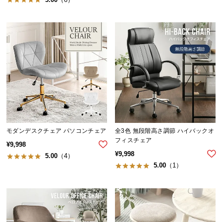
つ
い
て
開
梱
設
置
サ
ー
ビ
モダンデスクチェア パソコンチェア
全3色 無段階高さ調節 ハイバックオ
ス
フィスチェア
¥
9,998
に
¥
9,998
5.00
（4）
つ
5.00
（1）
い
て
搬
入