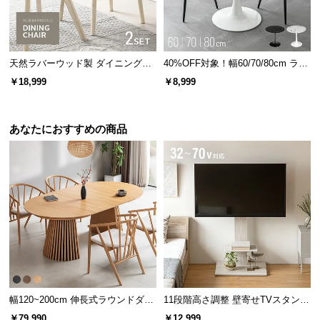
l
l
天然ラバーウッド製 ダイニングチ
40%OFF対象！幅60/70/80cm ラウ
ェア2脚セット
ンドダイニング 大理石調 丸テーブ
￥18,999
￥8,999
ル 2人掛け
あなたにおすすめの商品
幅120~200cm 伸長式ラウンドダイ
11段階高さ調整 壁寄せTVスタンド
ニングテーブル 6人掛け 天然木突
キャスター付き 上下左右角度調節
￥79,990
￥12,999