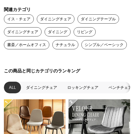
送
関連カテゴリ
料
に
イス・チェア
ダイニングチェア
ダイニングテーブル
つ
ダイニングチェア
ダイニング
リビング
い
て
書斎／ホームオフィス
ナチュラル
シンプル／ベーシック
大
型
商
この商品と同じカテゴリのランキング
品
の
ALL
ダイニングチェア
ロッキングチェア
ベンチチェア
配
送
に
つ
い
て