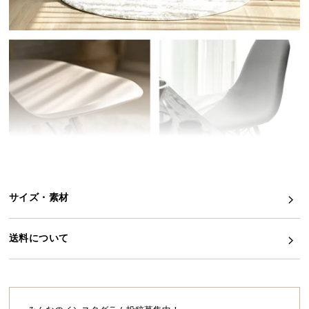
イ
ン
テ
リ
ア
コ
ー
デ
ィ
ネ
ー
ト
サイズ・素材
か
ら
送料について
探
す