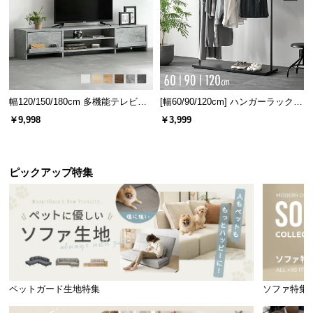
幅120/150/180cm 多機能テレビボ
[幅60/90/120cm] ハンガーラック
ード 木目/石目調 オープン収納・
スチール 4段階高さ調節 サイドフ
￥9,998
￥3,999
引き出し収納付き
ック オープンラック シンプル
ピックアップ特集
ペットガード生地特集
ソファ特集