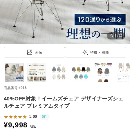
近
チ
ェ
ッ
ク
し
1
/
20
た
ア
画像
特徴・機能
イ
テ
ム
商品番号
k016
特
集
40%OFF対象！イームズチェア デザイナーズシェ
一
ルチェア プレミアムタイプ
覧
5.00
6件
¥
9,998
税込
人