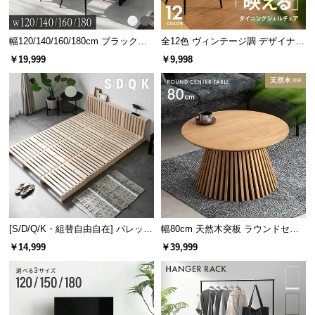
幅120/140/160/180cm ブラックフ
全12色 ヴィンテージ調 デザイナー
レーム ダイニング 大理石調 4人掛
ズシェルチェア
￥19,999
￥9,998
け
[S/D/Q/K・組替自由自在] パレット
幅80cm 天然木突板 ラウンドセン
ベッド 8/12/16枚セット
ターテーブル 美しい格子デザイン
￥14,999
￥39,999