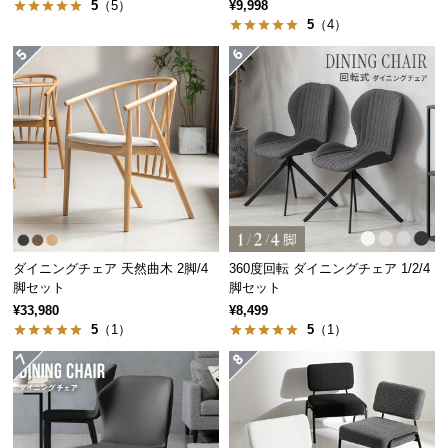
5
（5）
¥9,998
つ
5
（4）
い
て
開
梱
設
置
サ
ー
ビ
ダイニングチェア 天然曲木 2脚/4
360度回転 ダイニングチェア 1/2/4
ス
脚セット
脚セット
に
¥33,980
¥8,499
つ
5
（1）
5
（1）
い
て
搬
入