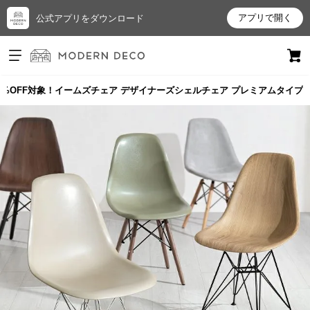
アプリで開く
公式アプリをダウンロード
ログイン
新規会員登録
0%OFF対象！イームズチェア デザイナーズシェルチェア プレミアムタイプ
お
気
に
入
り
ア
イ
テ
ム
最