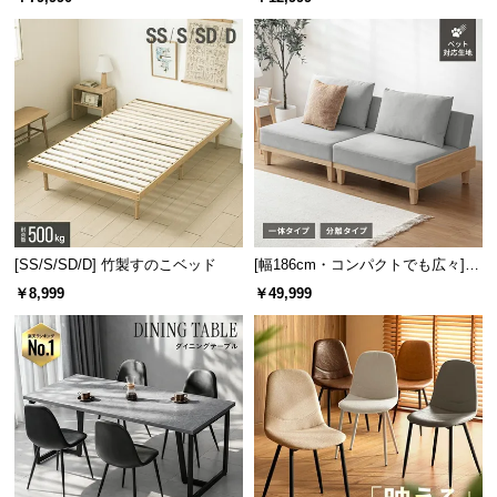
板 美しい格子デザイン
機能
[SS/S/SD/D] 竹製すのこベッド
[幅186cm・コンパクトでも広々] 3
人掛けソファベッド リクライニン
￥8,999
￥49,999
グ 天然木フレーム 北欧