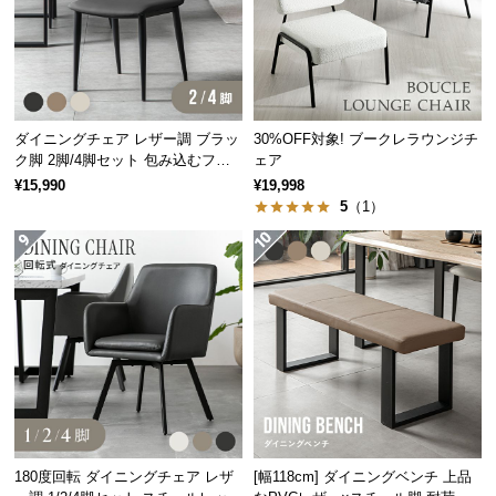
経
路
に
つ
い
ダイニングチェア レザー調 ブラッ
30%OFF対象! ブークレラウンジチ
て
ク脚 2脚/4脚セット 包み込むフォ
ェア
ルム
¥15,990
¥19,998
返
5
（1）
品・
キ
ャ
ン
セ
ル
に
つ
い
て
180度回転 ダイニングチェア レザ
[幅118cm] ダイニングベンチ 上品