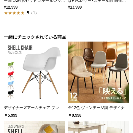
ー調 1/2/4脚セット スチールレッグ
なPVCレザー×スチール脚 耐荷重2
保
ブラック脚
00kg
¥12,999
¥13,999
証
5
（1）
に
つ
い
て
一緒にチェックされている商品
会
員
規
約
に
つ
い
て
デザイナーズアームチェア プレー
全12色 ヴィンテージ調 デザイナー
ンカラー
ズシェルチェア
￥5,999
￥9,998
お
客
様