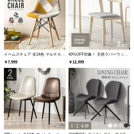
サ
ポ
ー
ト
お
イームズチェア 全24色 マルチカラ
40%OFF対象！ 天然ラバーウッド
知
ー デザイナーズシェルチェア
製 ダイニングチェア2脚セット
ら
￥7,999
￥12,999
せ
ブ
ロ
グ
企
業