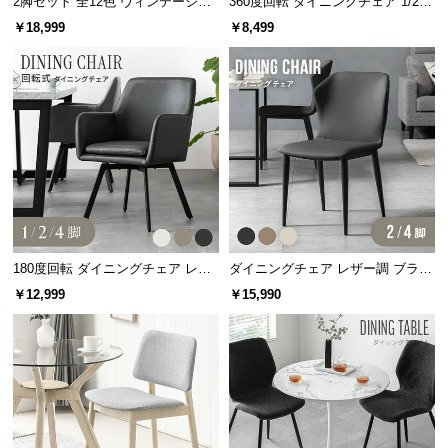
2脚セット 全12色 ヴィンテージ調
360度回転 ダイニングチェア 1/2/4
情
デザイナーズシェルチェア
脚セット
報
￥18,999
￥8,499
©
M
O
D
E
R
N
D
E
C
180度回転 ダイニングチェア レザ
ダイニングチェア レザー調 ブラッ
ー調 1/2/4脚セット スチールレッグ
ク脚 2脚/4脚セット 包み込むフォ
O
￥12,999
￥15,990
ブラック脚
ルム
C
o.,
L
t
d.
A