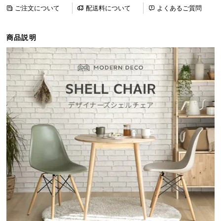
ら
ご注文について
配送料について
よくあるご質問
探
す
商品説明
イ
ン
テ
リ
ア
テ
イ
ス
ト
か
ら
探
す