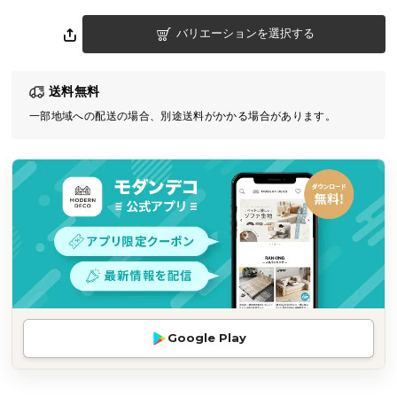
気
バリエーションを選択する
ア
イ
テ
送料無料
ム
一部地域への配送の場合、別途送料がかかる場合があります。
ラ
ン
キ
ン
グ
商
品
カ
テ
Google Play
ゴ
リ
か