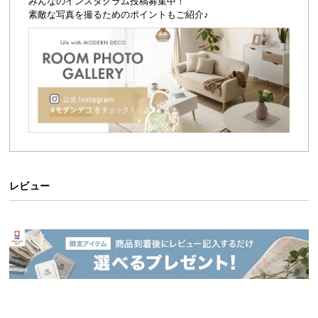
シ
みんなのインスタグラム投稿募集中！
素敵な写真を撮るためのポイントもご紹介♪
ョ
ッ
ピ
ン
グ
ガ
イ
ド
お
支
レビュー
払
い
に
つ
い
て
配