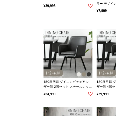
ラー デザイ
¥
39,998
¥
7,999
180度回転 ダイニングチェア レ
180度回転 
ザー調 2脚セット スチールレッグ
ザー調 4脚
ブラック脚
ブラック脚
¥
24,999
¥
39,999