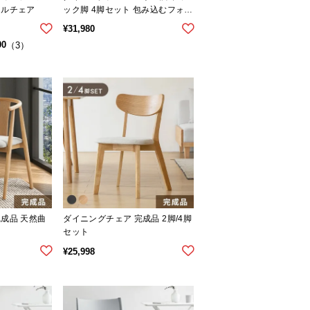
ェルチェア
ック脚 4脚セット 包み込むフォル
ム
¥
31,980
00
（3）
成品 天然曲
ダイニングチェア 完成品 2脚/4脚
セット
¥
25,998