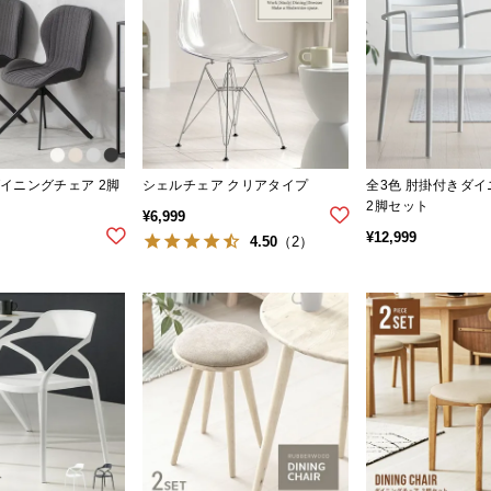
ダイニングチェア 2脚
シェルチェア クリアタイプ
全3色 肘掛付きダ
2脚セット
¥
6,999
¥
12,999
4.50
（2）