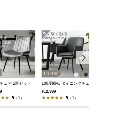
脚 2脚/4脚セット 包み込むフォルム
チェア 2脚セット
180度回転 ダイニングチェア レザー調 1/2/4脚セッ
40%OFF対象！ 天然
9
¥12,999
¥12,999
5
（1）
5
（1）