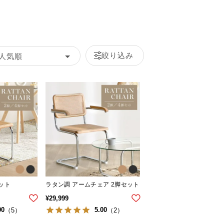
絞り込み
人気順
ット
ラタン調 アームチェア 2脚セット
¥
29,999
00
5.00
（5）
（2）