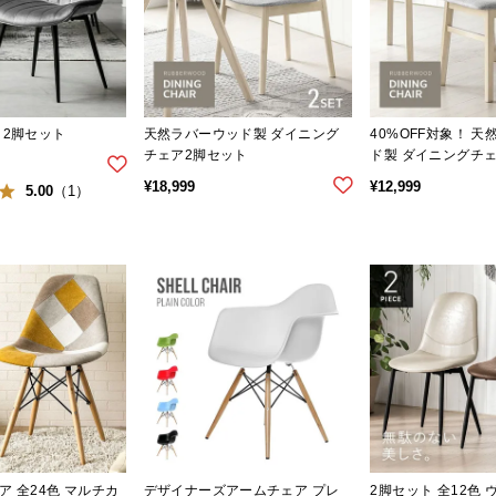
 2脚セット
天然ラバーウッド製 ダイニング
40%OFF対象！ 
チェア2脚セット
ド製 ダイニングチ
¥
18,999
¥
12,999
5.00
（1）
 全24色 マルチカ
デザイナーズアームチェア プレ
2脚セット 全12色