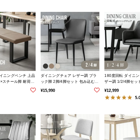
 ダイニングベンチ 上品
ダイニングチェア レザー調 ブラ
180度回転 ダイニ
ー×スチール脚 耐荷重
ック脚 2脚/4脚セット 包み込むフ
ザー調 1/2/4脚セ
ォルム
ッグ ブラック脚
¥
15,990
¥
12,999
5.