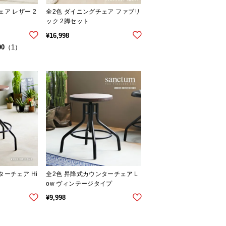
ェア レザー 2
全2色 ダイニングチェア ファブリ
ック 2脚セット
¥
16,998
00
（1）
ターチェア Hi
全2色 昇降式カウンターチェア L
ow ヴィンテージタイプ
¥
9,998