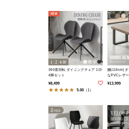
NEW
360度回転 ダイニングチェア 1/2/
[幅118cm]
4脚セット
なPVCレザ
200kg
¥
8,499
¥
13,999
5.00
（1）