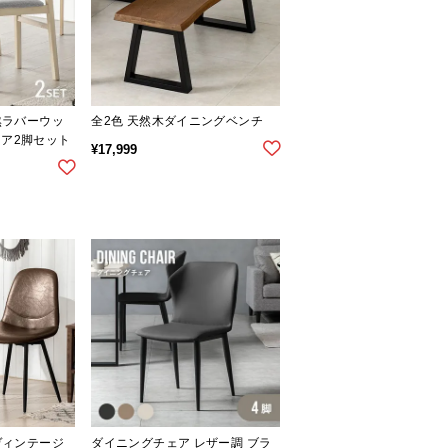
天然ラバーウッ
全2色 天然木ダイニングベンチ
ェア2脚セット
¥
17,999
 ヴィンテージ
ダイニングチェア レザー調 ブラ