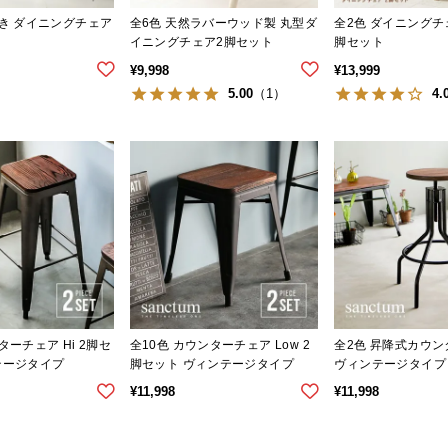
付き ダイニングチェア
全6色 天然ラバーウッド製 丸型ダ
全2色 ダイニングチ
イニングチェア2脚セット
脚セット
¥
9,998
¥
13,999
5.00
4.
（1）
ターチェア Hi 2脚セ
全10色 カウンターチェア Low 2
全2色 昇降式カウン
テージタイプ
脚セット ヴィンテージタイプ
ヴィンテージタイプ
¥
11,998
¥
11,998