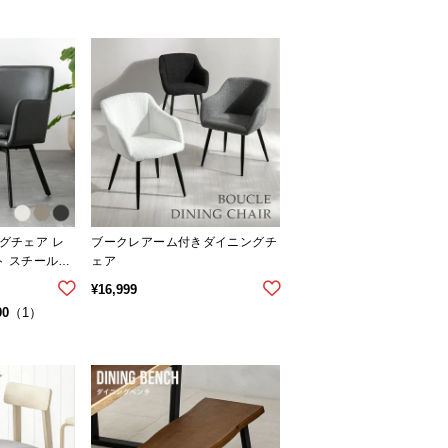
ングチェア レ
ブークレアーム付きダイニングチ
ット スチールレ
ェア
¥
16,999
00
（1）