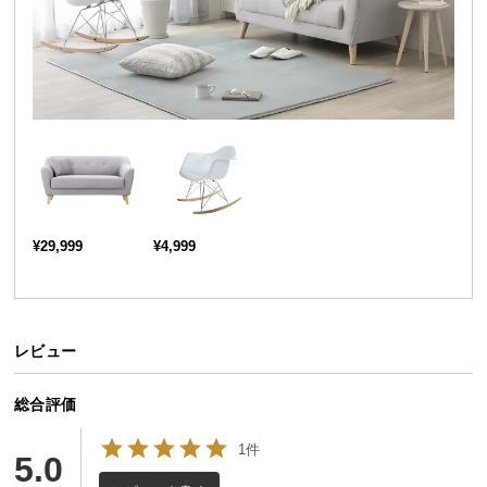
送
料
お部屋馴染みの良い無垢材を活かしたデザイン。ま
に
るでカフェのようなスタイリッシュな空間を演出し
つ
てくれます。
い
て
大
型
商
¥29,999
¥4,999
品
の
配
送
レビュー
に
つ
総合評価
い
て
1件
5.0