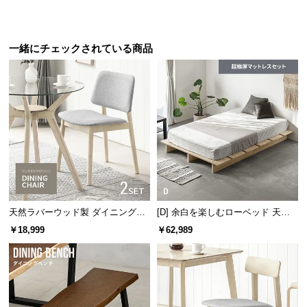
l
l
一緒にチェックされている商品
天然ラバーウッド製 ダイニングチ
[D] 余白を楽しむローベッド 天然
ェア2脚セット
木調 ステージベッド 超極厚マット
￥18,999
￥62,989
レス付き
スツールとして
リビングでゆったり寛ぐ時のスツールに。来客時に
はテーブルを囲んでおもてなしスツールにも使えま
す。