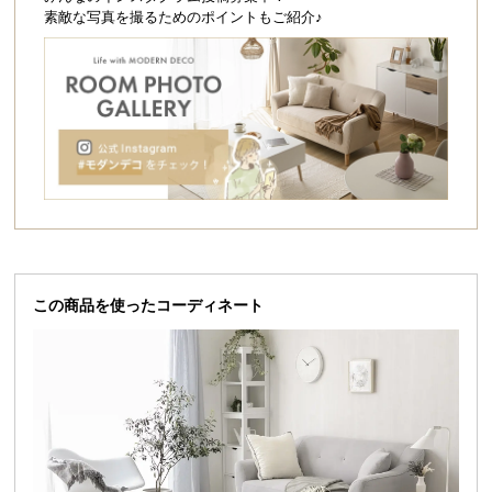
シ
ラルな雰囲気と天然木を感じるデザインは使うほど
素敵な写真を撮るためのポイントもご紹介♪
味が出るため長く愛用して頂けます。
ョ
ッ
ピ
ン
グ
ガ
イ
ド
お
支
この商品を使ったコーディネート
払
い
に
つ
い
て
お部屋に馴染むナチュラルデザイン
配