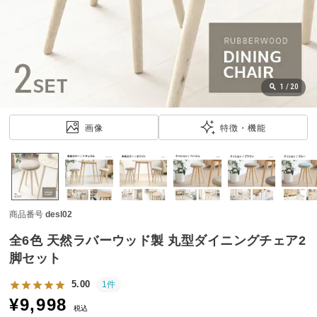
近
チ
ェ
ッ
ク
し
1
/
20
た
ア
画像
特徴・機能
イ
テ
ム
商品番号
desl02
特
集
全6色 天然ラバーウッド製 丸型ダイニングチェア2
一
脚セット
覧
5.00
1件
¥
9,998
税込
人