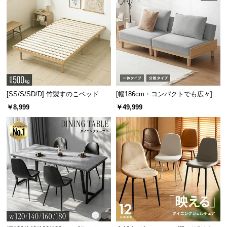
目もスタイリッシュなデザインです。
[SS/S/SD/D] 竹製すのこベッド
[幅186cm・コンパクトでも広々] 3
人掛けソファベッド リクライニン
￥8,999
￥49,999
グ 天然木フレーム 北欧
簡単に取り外しできるクッション
座面クッションは簡単に取り外しができるため、気
分に合わせてスツールの雰囲気も変えられます。