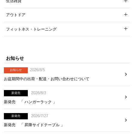
生活雑貨
超低ホルムの安全素材
アウトドア
ホルムアルデヒドの放散を限りなく抑えました。小
フィットネス・トレーニング
さなお子様のいるご家庭でも安心して使えます。
お知らせ
2026/8/5
お知らせ
お盆期間中の出荷・配送・お問い合わせについて
2026/8/3
新発売
新発売 「 ハンガーラック 」
2026/7/27
新発売
ホルムアルデヒドとは
新発売 「 昇降サイドテーブル 」
目や鼻などに刺激を与え、シックハ