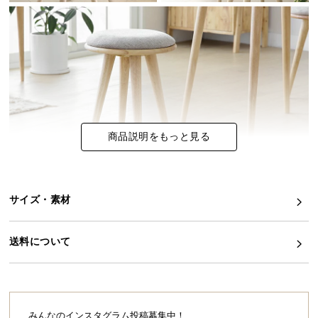
イ
ン
テ
リ
ア
コ
ー
商品説明をもっと見る
デ
ィ
ネ
ー
サイズ・素材
ト
こちらは
スツール2脚セット
のページです
か
ら
送料について
探
す
無垢材のぬくもりあるラウンドスツール
ラバーウッド無垢材の優しい風合いを纏ったラウン
ドスツール。どんなお部屋にも馴染みやすいナチュ
みんなのインスタグラム投稿募集中！