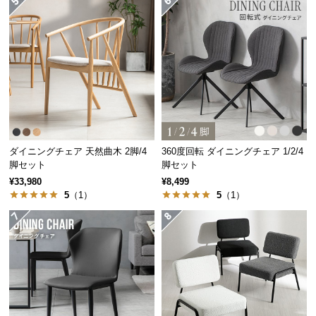
サ
ポ
ー
ト
お
知
ら
ダイニングチェア 天然曲木 2脚/4
360度回転 ダイニングチェア 1/2/4
せ
脚セット
脚セット
¥33,980
¥8,499
5
（1）
5
（1）
ブ
アイデア次第で使い方いろいろ
ロ
グ
お部屋になじみやすいシンプルなウッドデザイン
は、 アイデア次第でさまざまな場面にお使いいただ
けます。
企
業