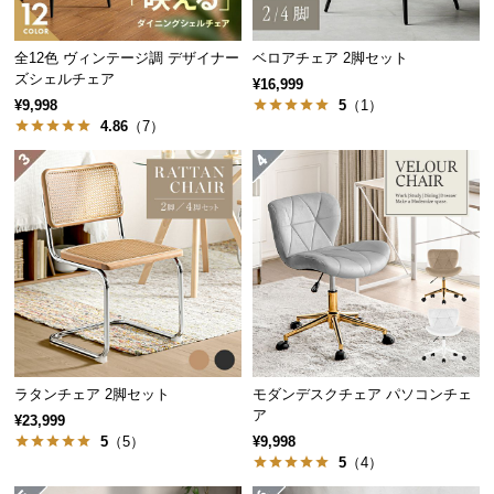
保
証
に
全12色 ヴィンテージ調 デザイナー
ベロアチェア 2脚セット
ズシェルチェア
つ
¥16,999
¥9,998
5
（1）
い
4.86
（7）
て
天然木製品について
本製品は天然木製品です。木目や色合いには個体
差があります。また、素材の木目を活かして風合
会
いを出す塗装を施しており、下地である天然木本
員
来の色合いによって掲載写真とは仕上がりが異な
規
る場合がございます。日光や照明の種類など、環
約
境によっても下地の濃淡の見え方に変化が生じま
す。商品の特性を十分ご理解の上、ご購入くださ
に
い。
つ
い
て
ラタンチェア 2脚セット
モダンデスクチェア パソコンチェ
抜群の耐水性で水をこぼしても安心
ア
¥23,999
ラッカー塗装を施した座面は、水が染み込みにくく
お
5
（5）
¥9,998
汚れもサッと拭き取れるのでお手入れも簡単です。
5
（4）
客
様