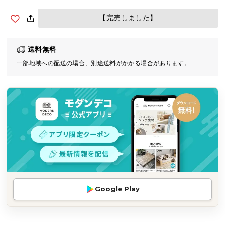
気
【完売しました】
ア
イ
テ
送料無料
ム
一部地域への配送の場合、別途送料がかかる場合があります。
ラ
ン
キ
ン
グ
商
品
カ
テ
Google Play
ゴ
リ
か