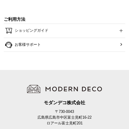
ウス症候群を引き起こす恐れのある
有害物質です｡
ご利用方法
ショッピングガイド
高い安全性の証であるF☆☆☆☆獲得
合板や接着剤などは低ホルムの最高等級F☆☆☆☆を
お客様サポート
獲得した素材を使用しております。
ホルムアルデヒド放散等級
F☆☆☆☆
モダンデコ株式会社
〒730-0043
広島県広島市中区富士見町16-22
ロアール富士見町201