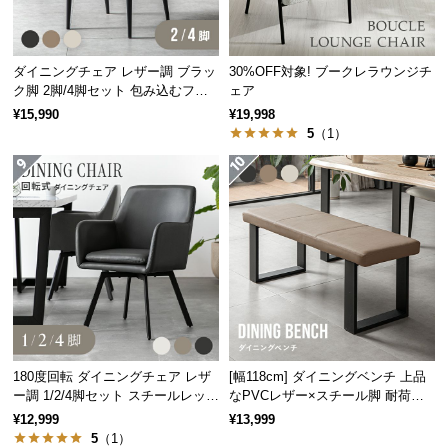
情
報
©
ダイニングチェア レザー調 ブラッ
30%OFF対象! ブークレラウンジチ
M
ク脚 2脚/4脚セット 包み込むフォ
ェア
O
ルム
¥15,990
¥19,998
D
5
（1）
E
R
N
D
E
C
チェア
スツール
テーブル
O
C
o.,
L
チェアとして
180度回転 ダイニングチェア レザ
[幅118cm] ダイニングベンチ 上品
t
テーブルと組み合わせてダイニングチェアに。やさ
ー調 1/2/4脚セット スチールレッグ
なPVCレザー×スチール脚 耐荷重2
d.
しい天然木の風合いが食卓を明るく彩ります。
ブラック脚
00kg
¥12,999
¥13,999
A
5
（1）