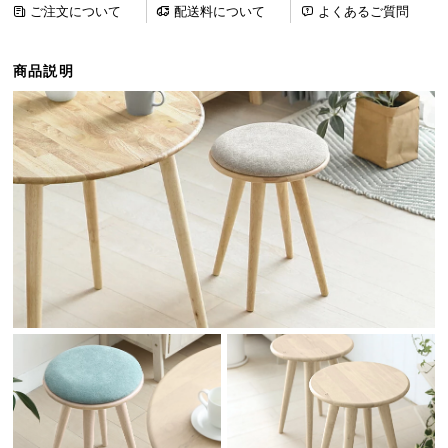
ご注文について
配送料について
よくあるご質問
ら
探
す
商品説明
イ
ン
テ
リ
ア
テ
イ
ス
ト
か
ら
探
す