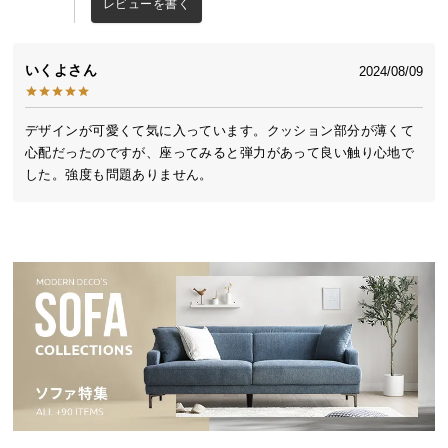
レビューを書く
中
型
商
温かみのあるラバーウッド無垢材
いくよ
2024/08/09
品
の
優しい風合いの木目と強度に優れたラバーウッド無
配
デザインが可愛くて気に入っています。クッション部分が薄くて
垢材を使用しました。
送
心配だったのですが、座ってみると弾力があって良い触り心地で
に
した。強度も問題ありません。
つ
い
て
小
型
商
品
の
配
送
ラバーウッドとは
に