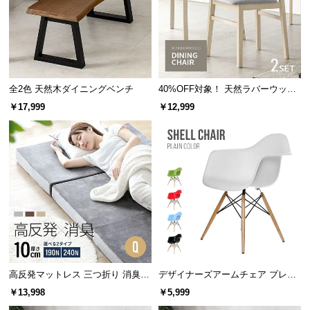
全2色 天然木ダイニングベンチ
40%OFF対象！ 天然ラバーウッド
製 ダイニングチェア2脚セット
￥17,999
￥12,999
テーブルとして
お気に入りの小物や植物を飾ってディスプレイ用の
高反発マットレス 三つ折り 消臭
デザイナーズアームチェア プレー
テーブルにしたり、荷物置きとしても。
スタンダード 厚さ10cm Q
ンカラー
￥13,998
￥5,999