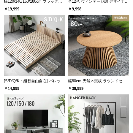
幅120/140/160/180cm ブラックフ
全12色 ヴィンテージ調 デザイナー
レーム ダイニング 大理石調 4人掛
ズシェルチェア
￥19,999
￥9,998
け
[S/D/Q/K・組替自由自在] パレット
幅80cm 天然木突板 ラウンドセン
ベッド 8/12/16枚セット
ターテーブル 美しい格子デザイン
滑り止め加工
￥14,999
￥39,999
クッション裏面には滑り止め加工が
施されているため、落ちたりズレる
心配がなく安心して使用できます。