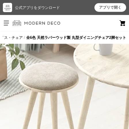
アプリで開く
公式アプリをダウンロード
ログイン
新規会員登録
イス・チェア
全6色 天然ラバーウッド製 丸型ダイニングチェア2脚セット
お
気
に
入
り
ア
イ
テ
ム
最