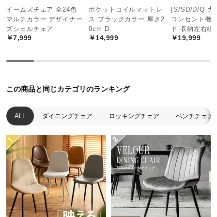
経
イームズチェア 全24色
ポケットコイルマットレ
[S/SD/D/Q 
路
マルチカラー デザイナー
ス ブラックカラー 厚さ2
コンセント機
に
ズシェルチェア
0cm D
ド 収納左右組
￥7,999
￥14,999
￥19,999
つ
い
て
返
木の美しい質感を活かした塗装
この商品と同じカテゴリのランキング
品・
キ
ALL
ダイニングチェア
ロッキングチェア
ベンチチェア
ャ
天然木本来の味わいを出すため、木目や質感を活か
した塗装を施しました。
ン
セ
ル
に
つ
い
て