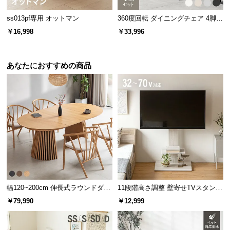
スのよい丸形座面でしっかり体を支えます。
ss013pf専用 オットマン
360度回転 ダイニングチェア 4脚セ
ット
￥16,998
￥33,996
あなたにおすすめの商品
直径
約34㎝
幅120~200cm 伸長式ラウンドダイ
11段階高さ調整 壁寄せTVスタンド
ニングテーブル 6人掛け 天然木突
キャスター付き 上下左右角度調節
￥79,990
￥12,999
安定感のある脚部
板 美しい格子デザイン
機能
脚部は傾斜を付けたハの字型。安定感に優れ、見た