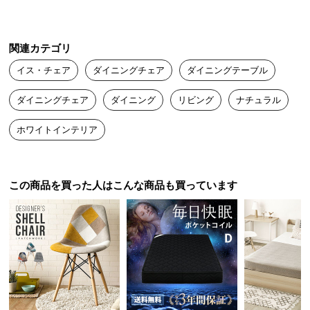
ゴムの木を加工した木材。ソフトな
つ
印象の木目と滑らかな肌触りが特徴
い
です。
て
関連カテゴリ
イス・チェア
ダイニングチェア
ダイニングテーブル
開
梱
ダイニングチェア
ダイニング
リビング
ナチュラル
設
天然木の風合い豊かな木目
置
ホワイトインテリア
一点一点異なる節目や継ぎ目、色味の濃淡が木目の
サ
美しい質感を生み出します。
ー
ビ
この商品を買った人はこんな商品も買っています
ス
に
つ
い
て
搬
入