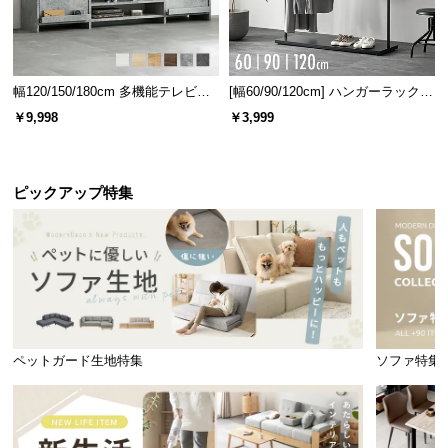
厚さ3㎝のウレタン入りで心地よく
幅120/150/180cm 多機能テレビボ
[幅60/90/120cm] ハンガーラック
スツールには、厚さ
約3㎝
のウレタンクッション付
ード 木目/石目調 オープン収納・
スチール 4段階高さ調節 サイドフ
￥9,998
￥3,999
き。ふんわりと柔らかな座り心地です。
引き出し収納付き
ック オープンラック シンプル
ピックアップ特集
ペットガード生地特集
ソファ特集
ウレタン厚さ
約3㎝