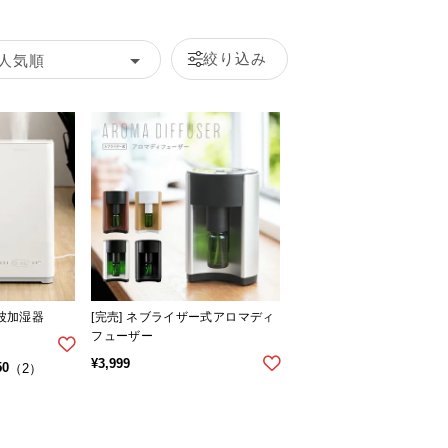
絞り込み
人気順
音波加湿器
[完売] ネブライザー式アロマディ
フューザー
¥
3,999
50
（2）