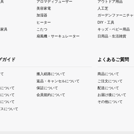
器具
アロマディフューザー
アウトドア用品
美容家電
人工芝
加湿器
ガーデンファーニチャ
ヒーター
DIY・工具
納家具
こたつ
キッズ・ベビー用品
扇風機・サーキュレーター
日用品・生活雑貨
グガイド
よくあるご質問
いて
搬入経路について
商品について
て
返品・キャンセルについて
ご注文について
送について
保証について
配送について
送について
会員規約について
お届け後について
送について
その他について
ビスについて