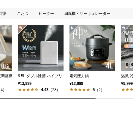
湿器
こたつ
ヒーター
扇風機・サーキュレーター
温度調整機能付き 電気ケトル
6.5L ダブル除菌 ハイブリッド式 UVライト+ヒーター除菌機能付き
電気圧力鍋
¥13,999
¥12,999
¥9,999
4）
4.43
（28）
5
（2）