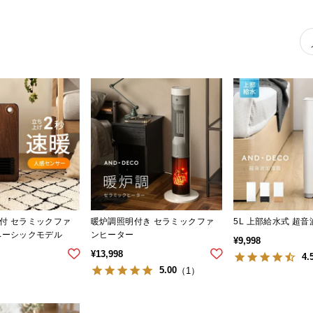
付 セラミックファ
暖炉調照明付き セラミックファ
5L 上部給水式 超
ベーシックモデル
ンヒーター
¥
9,998
¥
13,998
4.
5.00
（1）