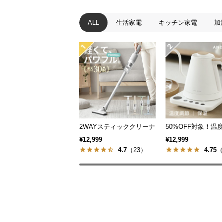
ALL
生活家電
キッチン家電
加
2WAYスティッククリーナー
50%OFF対象！
¥12,999
¥12,999
4.7
（23）
4.75
（