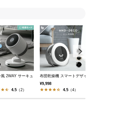
温風 冷風 2WAY サーキュレーター
布団乾燥機 スマートデザイン
360°首振り サーキュ
¥9,998
¥6,999
4.5
（2）
4.5
（4）
4.6
（5）