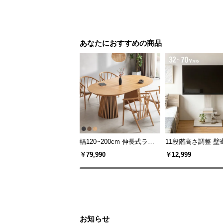
あなたにおすすめの商品
幅120~200cm 伸長式ラウ
11段階高さ調整 壁
ンドダイニングテーブル 6
スタンド キャスタ
￥79,990
￥12,999
人掛け 天然木突板 美しい
上下左右角度調節
格子デザイン
お知らせ