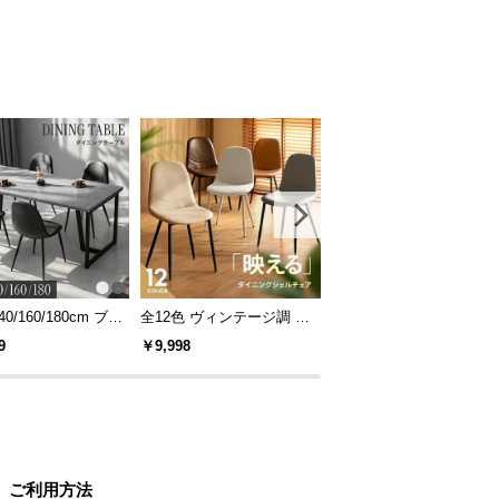
40/160/180cm ブラ
全12色 ヴィンテージ調 デ
[S/D/Q/K・組替自由自在]
レーム ダイニング
ザイナーズシェルチェア
パレットベッド 8/12/16
9
￥9,998
￥14,999
 4人掛け
セット
ご利用方法