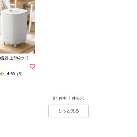
波加湿器 上部給水式
4.50
（6）
87
件中
7
件表示
もっと見る