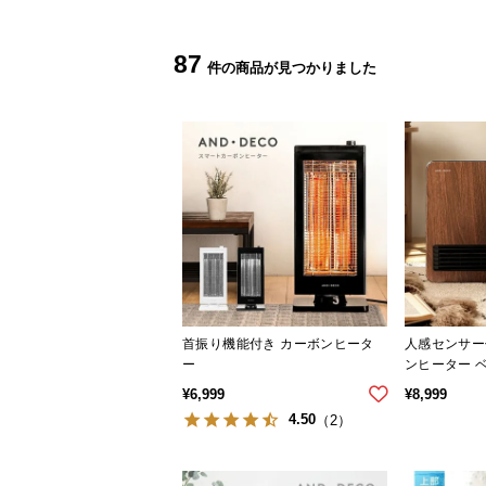
87
首振り機能付き カーボンヒータ
人感センサー
ー
ンヒーター 
¥
6,999
¥
8,999
4.50
（2）