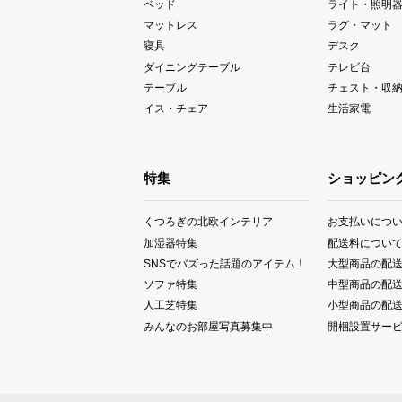
ベッド
ライト・照明
マットレス
ラグ・マット
寝具
デスク
ダイニングテーブル
テレビ台
テーブル
チェスト・収
イス・チェア
生活家電
特集
ショッピン
くつろぎの北欧インテリア
お支払いにつ
加湿器特集
配送料につい
SNSでバズった話題のアイテム！
大型商品の配
ソファ特集
中型商品の配
人工芝特集
小型商品の配
みんなのお部屋写真募集中
開梱設置サー