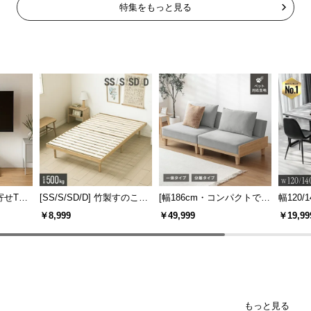
特集をもっと見る
寄せTV
[SS/S/SD/D] 竹製すのこベ
[幅186cm・コンパクトでも
幅120/1
ー付き
ッド
広々] 3人掛けソファベッド
ックフ
￥8,999
￥49,999
￥19,99
機能
リクライニング 天然木フレ
大理石調
ーム 北欧
もっと見る