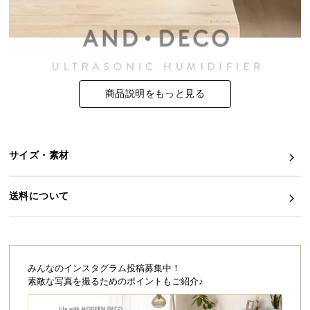
イ
ン
テ
リ
ア
商品説明をもっと見る
コ
ー
デ
ィ
サイズ・素材
ネ
ー
送料について
ト
か
ら
探
す
みんなのインスタグラム投稿募集中！
素敵な写真を撮るためのポイントもご紹介♪