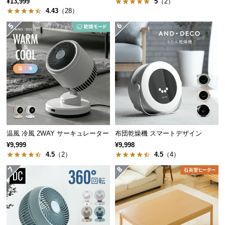
¥13,999
5
（2）
経
4.43
（28）
路
に
つ
い
て
返
品・
キ
ャ
温風 冷風 2WAY サーキュレーター
布団乾燥機 スマートデザイン
ン
¥9,999
¥9,998
セ
4.5
（2）
4.5
（4）
ル
に
つ
い
て