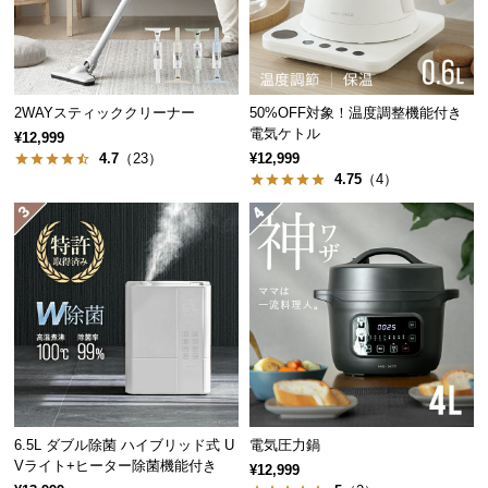
つ
い
て
2WAYスティッククリーナー
50%OFF対象！温度調整機能付き
開
電気ケトル
¥12,999
梱
4.7
（23）
¥12,999
設
4.75
（4）
置
サ
ー
ビ
ス
に
つ
い
て
6.5L ダブル除菌 ハイブリッド式 U
電気圧力鍋
搬
Vライト+ヒーター除菌機能付き
¥12,999
入