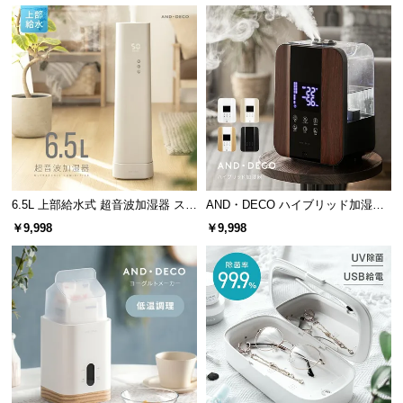
l
l
6.5L 上部給水式 超音波加湿器 ステ
AND・DECO ハイブリッド加湿器
ンレス振動子モデル
ステンレス振動子モデル 木目調
￥9,998
￥9,998