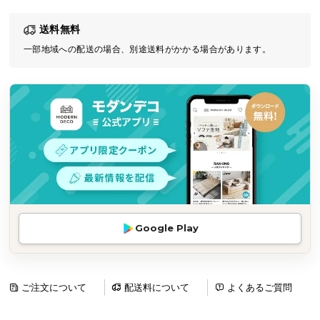
気
送料無料
ア
イ
一部地域への配送の場合、別途送料がかかる場合があります。
テ
ム
ラ
ン
キ
ン
グ
商
Google Play
品
カ
テ
ゴ
ご注文について
配送料について
よくあるご質問
リ
か