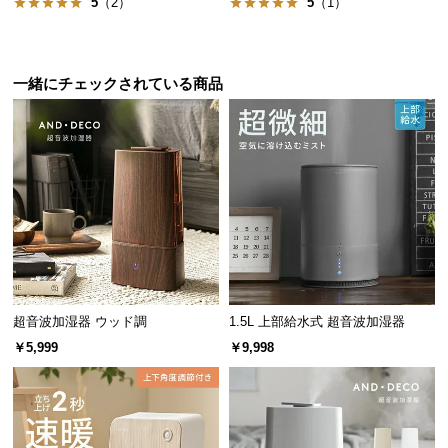
5
（2）
5
（1）
サ
ポ
ー
一緒にチェックされている商品
ト
お
知
ら
せ
ブ
超音波加湿器 ウッド調
1.5L 上部給水式 超音波加湿器
ロ
￥5,999
￥9,998
グ
企
業