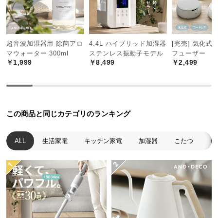
中
型
商
品
超音波加湿器用 除菌アロ
4.4L ハイブリッド加湿器
[完売] 気化式
の
マウォーター 300ml
ステンレス振動子モデル
フューザー
配
￥1,999
￥8,499
￥2,499
送
に
つ
い
この商品と同じカテゴリのランキング
て
小
ALL
生活家電
キッチン家電
加湿器
こたつ
ヒ
型
商
品
の
配
送
に