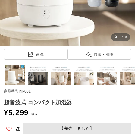
近
チ
ェ
ッ
ク
し
1
/
15
た
ア
画像
特徴・機能
イ
テ
ム
商品番号
hlk001
特
集
超音波式 コンパクト加湿器
一
¥
5,299
覧
税込
【完売しました】
人