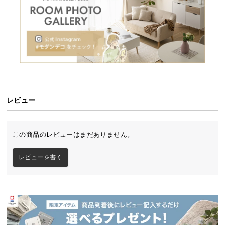
シ
ョ
ッ
ピ
ン
グ
ガ
イ
ド
レビュー
お
支
この商品のレビューはまだありません。
払
い
レビューを書く
に
つ
い
て
配