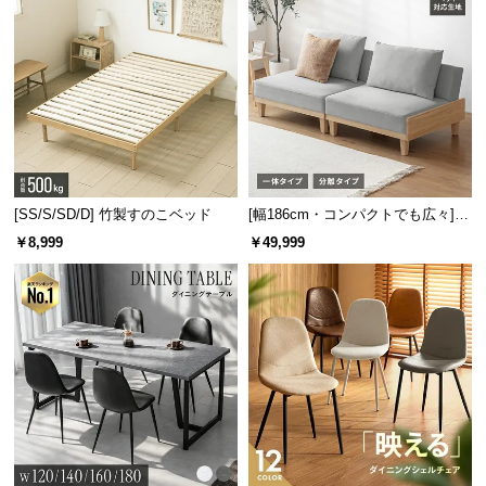
[SS/S/SD/D] 竹製すのこベッド
[幅186cm・コンパクトでも広々] 3
人掛けソファベッド リクライニン
￥8,999
￥49,999
グ 天然木フレーム 北欧