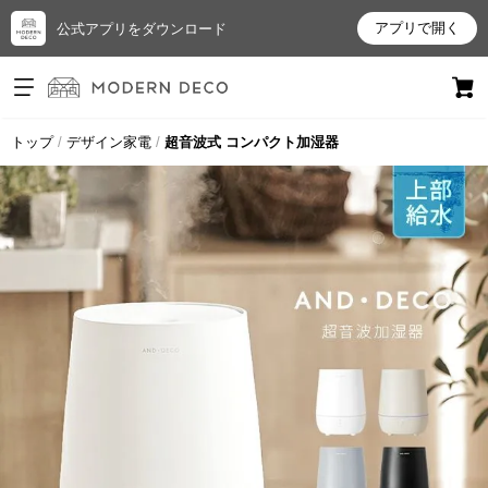
アプリで開く
公式アプリをダウンロード
ログイン
新規会員登録
トップ
デザイン家電
超音波式 コンパクト加湿器
お
気
に
入
り
ア
イ
テ
ム
最