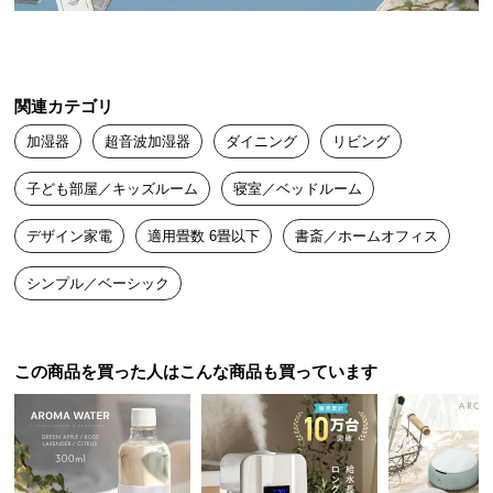
送
料
に
つ
関連カテゴリ
い
加湿器
超音波加湿器
ダイニング
リビング
て
子ども部屋／キッズルーム
寝室／ベッドルーム
大
型
デザイン家電
適用畳数 6畳以下
書斎／ホームオフィス
商
品
シンプル／ベーシック
の
配
送
この商品を買った人はこんな商品も買っています
に
つ
い
て