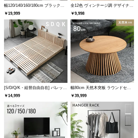
幅120/140/160/180cm ブラックフ
全12色 ヴィンテージ調 デザイナー
レーム ダイニング 大理石調 4人掛
ズシェルチェア
￥19,999
￥9,998
け
[S/D/Q/K・組替自由自在] パレット
幅80cm 天然木突板 ラウンドセン
ベッド 8/12/16枚セット
ターテーブル 美しい格子デザイン
￥14,999
￥39,999