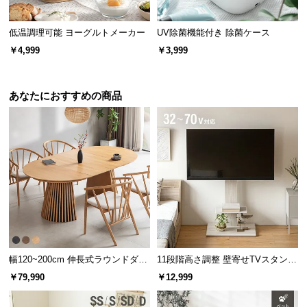
低温調理可能 ヨーグルトメーカー
UV除菌機能付き 除菌ケース
￥4,999
￥3,999
あなたにおすすめの商品
幅120~200cm 伸長式ラウンドダイ
11段階高さ調整 壁寄せTVスタンド
ニングテーブル 6人掛け 天然木突
キャスター付き 上下左右角度調節
￥79,990
￥12,999
板 美しい格子デザイン
機能