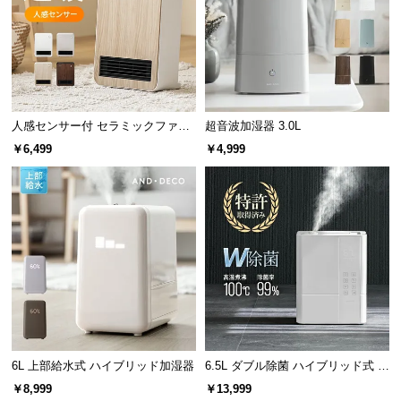
情
報
©
M
O
D
人感センサー付 セラミックファン
超音波加湿器 3.0L
E
ヒーター 上下角度調節
￥6,499
￥4,999
R
N
D
E
C
O
C
o.,
L
t
d.
6L 上部給水式 ハイブリッド加湿器
6.5L ダブル除菌 ハイブリッド式 U
Vライト+ヒーター除菌機能付き
A
￥8,999
￥13,999