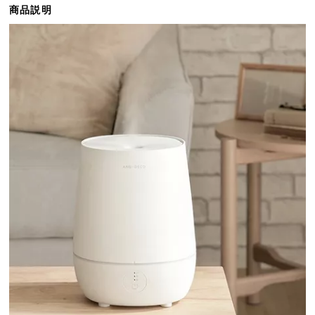
商品説明
ら
探
す
イ
ン
テ
リ
ア
テ
イ
ス
ト
か
ら
探
す