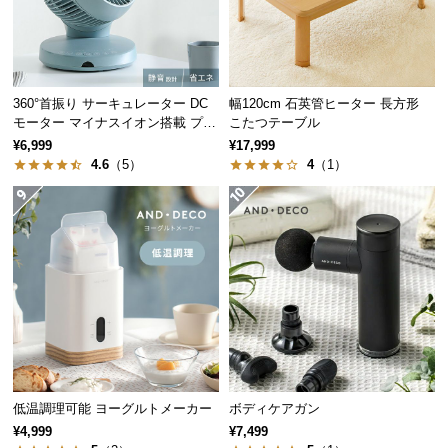
保
証
に
つ
い
360°首振り サーキュレーター DC
幅120cm 石英管ヒーター 長方形
て
モーター マイナスイオン搭載 プレ
こたつテーブル
ミアムタイプ
¥6,999
¥17,999
4.6
（5）
4
（1）
会
員
規
約
に
つ
い
て
お
低温調理可能 ヨーグルトメーカー
ボディケアガン
客
¥4,999
¥7,499
様