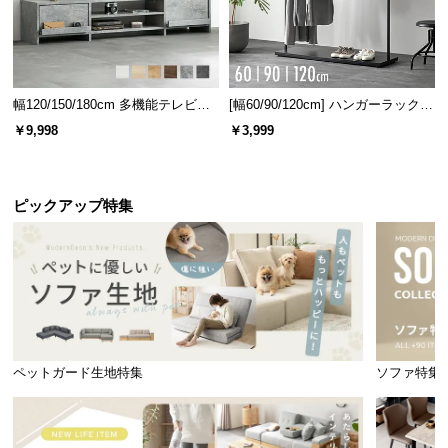
幅120/150/180cm 多機能テレビボ
[幅60/90/120cm] ハンガーラック
ード 木目/石目調 オープン収納・
スチール 4段階高さ調節 サイドフ
￥9,998
￥3,999
引き出し収納付き
ック オープンラック シンプル
ピックアップ特集
ペットガード生地特集
ソファ特集