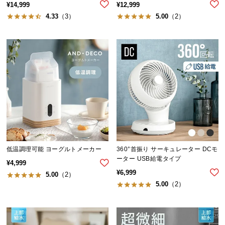
¥
14,999
¥
12,999
サ
4.33
（3）
5.00
（2）
ポ
ー
ト
お
知
ら
せ
低温調理可能 ヨーグルトメーカー
360°首振り サーキュレーター DCモ
ブ
ーター USB給電タイプ
¥
4,999
ロ
¥
6,999
5.00
（2）
グ
5.00
（2）
企
業