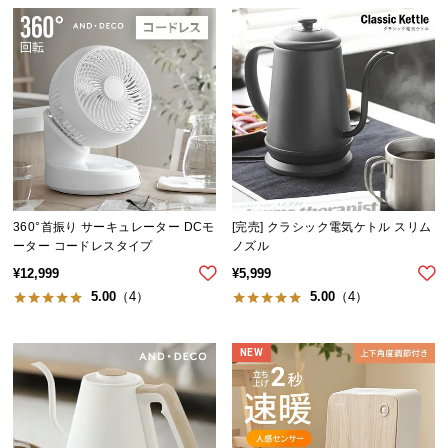
送
料
に
つ
い
て
大
型
商
360°首振り サーキュレーター DCモ
[完売] クラシック電気ケトル スリム
ーター コードレスタイプ
ノズル
品
の
¥
12,999
¥
5,999
配
5.00
（4）
5.00
（4）
送
に
NEW
つ
い
て