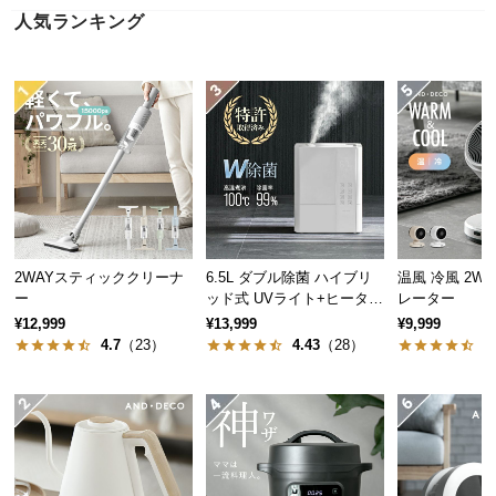
近
人気ランキング
チ
ェ
ッ
ク
し
た
ア
イ
テ
ム
2WAYスティッククリーナ
6.5L ダブル除菌 ハイブリ
温風 冷風 2WAY サー
ー
ッド式 UVライト+ヒーター
レーター
除菌機能付き
¥12,999
¥13,999
¥9,999
特
4.7
（23）
4.43
（28）
4
集
一
覧
人