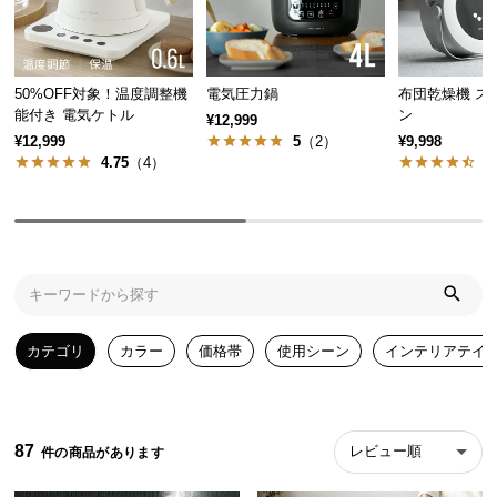
気
ア
イ
50%OFF対象！温度調整機
電気圧力鍋
布団乾燥機 ス
テ
能付き 電気ケトル
ン
¥12,999
ム
¥12,999
5
（2）
¥9,998
ラ
4.75
（4）
4
ン
キ
ン
グ
商
カテゴリ
カラー
価格帯
使用シーン
インテリアテイ
品
カ
テ
ゴ
87
レビュー順
リ
か