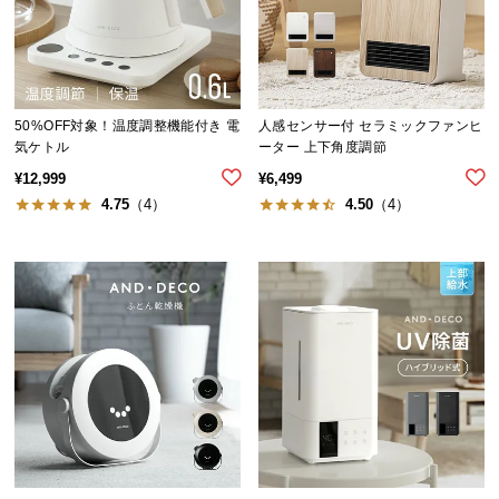
中
型
商
品
の
50%OFF対象！温度調整機能付き 電
人感センサー付 セラミックファンヒ
配
気ケトル
ーター 上下角度調節
送
¥
12,999
¥
6,499
に
4.75
（4）
4.50
（4）
つ
い
て
小
型
商
品
の
配
送
に