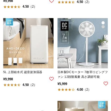
¥
9,998
4.50
（2）
4.50
（2）
5L 上部給水式 超音波加湿器
日本製DCモーター 7枚羽リビングフ
ァン 12段階風量 高さ調節可能
¥
9,998
¥
5,999
4.50
（2）
4.00
（2）