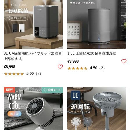
情
報
©
M
O
D
E
R
3L UV除菌機能 ハイブリッド加湿器
1.5L 上部給水式 超音波加湿器
N
上部給水式
¥
9,998
D
¥
8,998
4.50
（2）
E
5.00
（2）
C
O
NEW
C
o.,
L
t
d.
A