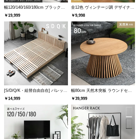
幅120/140/160/180cm ブラックフ
全12色 ヴィンテージ調 デザイナー
レーム ダイニング 大理石調 4人掛
ズシェルチェア
￥19,999
￥9,998
け
[S/D/Q/K・組替自由自在] パレット
幅80cm 天然木突板 ラウンドセン
ベッド 8/12/16枚セット
ターテーブル 美しい格子デザイン
￥14,999
￥39,999