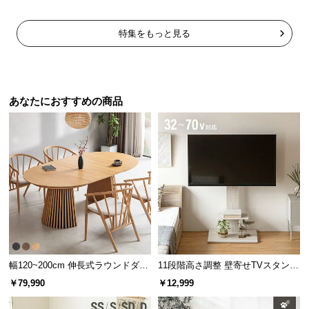
特集をもっと見る
あなたにおすすめの商品
幅120~200cm 伸長式ラウンドダイ
11段階高さ調整 壁寄せTVスタンド
ニングテーブル 6人掛け 天然木突
キャスター付き 上下左右角度調節
￥79,990
￥12,999
板 美しい格子デザイン
機能