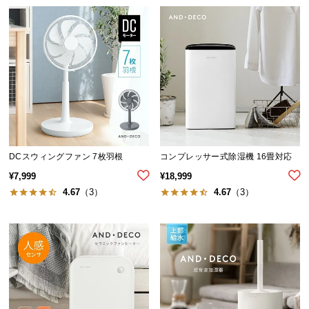
経
路
に
つ
い
て
返
品・
キ
DCスウィングファン 7枚羽根
コンプレッサー式除湿機 16畳対応
ャ
¥
7,999
¥
18,999
ン
4.67
（3）
4.67
（3）
セ
ル
に
つ
い
て