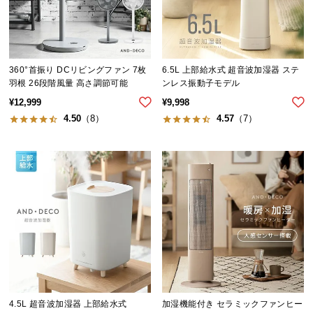
イ
ン
テ
360°首振り DCリビングファン 7枚
6.5L 上部給水式 超音波加湿器 ステ
リ
羽根 26段階風量 高さ調節可能
ンレス振動子モデル
ア
¥
12,999
¥
9,998
コ
4.50
（8）
4.57
（7）
ー
デ
ィ
ネ
ー
ト
か
ら
探
す
4.5L 超音波加湿器 上部給水式
加湿機能付き セラミックファンヒー