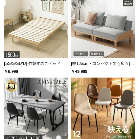
[SS/S/SD/D] 竹製すのこベッド
[幅186cm・コンパクトでも広々] 3
人掛けソファベッド リクライニン
￥8,999
￥49,999
グ 天然木フレーム 北欧