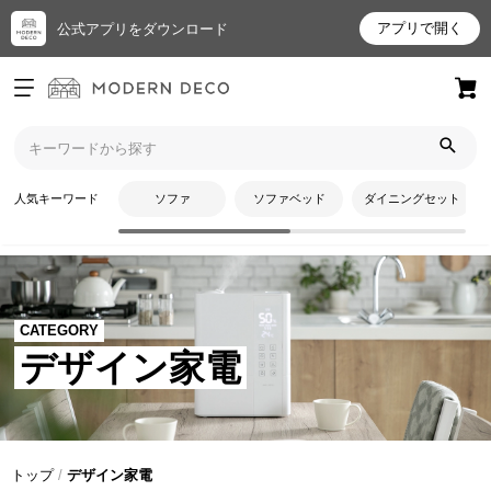
アプリで開く
公式アプリをダウンロード
ログイン
新規会員登録
お
人気キーワード
ソファ
ソファベッド
ダイニングセット
気
に
入
り
ア
CATEGORY
イ
デザイン家電
テ
ム
最
トップ
デザイン家電