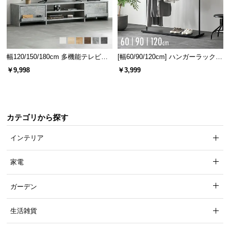
幅120/150/180cm 多機能テレビボ
[幅60/90/120cm] ハンガーラック
ード 木目/石目調 オープン収納・
スチール 4段階高さ調節 サイドフ
￥9,998
￥3,999
引き出し収納付き
ック オープンラック シンプル
カテゴリから探す
インテリア
家電
ガーデン
生活雑貨