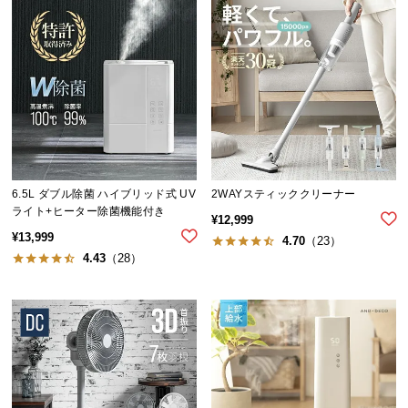
ら
探
す
イ
ン
テ
リ
6.5L ダブル除菌 ハイブリッド式 UV
2WAYスティッククリーナー
ア
ライト+ヒーター除菌機能付き
¥
12,999
テ
¥
13,999
4.70
（23）
イ
4.43
（28）
ス
ト
か
ら
探
す