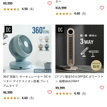
シ
ター
¥
9,999
ョ
¥
14,999
4.50
（6）
ッ
4.60
（5）
ピ
ン
グ
ガ
イ
ド
お
支
払
い
360°首振り サーキュレーター DCモ
[アプリ限定50％OFF]DCタワーファ
に
ーター マイナスイオン搭載 プレミ
ン 縦横斜め3WAY
つ
アムタイプ
¥
9,999
い
¥
6,999
4.40
（5）
て
4.60
（5）
配