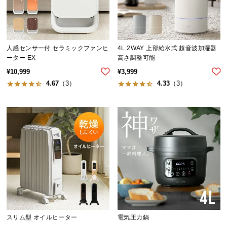
保
証
に
つ
人感センサー付 セラミックファンヒ
4L 2WAY 上部給水式 超音波加湿器
い
ーター EX
高さ調整可能
て
¥
10,999
¥
3,999
4.67
（3）
4.33
（3）
会
員
規
約
に
つ
い
て
お
客
スリム型 オイルヒーター
電気圧力鍋
様