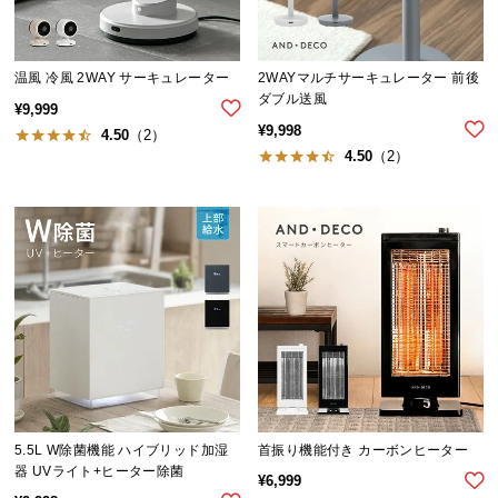
l
l
温風 冷風 2WAY サーキュレーター
2WAYマルチサーキュレーター 前後
ダブル送風
¥
9,999
¥
9,998
4.50
（2）
4.50
（2）
5.5L W除菌機能 ハイブリッド加湿
首振り機能付き カーボンヒーター
器 UVライト+ヒーター除菌
¥
6,999