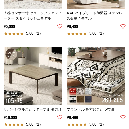
人感センサー付 セラミックファンヒ
4.4L ハイブリッド加湿器 ステンレ
ーター スタイリッシュモデル
ス振動子モデル
¥
5,999
¥
8,499
5.00
（1）
5.00
（1）
リバーシブルこたつテーブル 長方形
フランネル 長方形こたつ布団
¥
16,999
¥
9,400
5.00
（1）
5.00
（1）