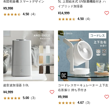
布団乾燥機 スマートデザイン
5L 上部給水式 UV除菌機能付き ハ
つ
イブリッド加湿器
¥
9,998
い
¥
14,999
4.50
（4）
て
4.50
（4）
開
梱
設
置
サ
ー
ビ
ス
に
つ
超音波加湿器 3.0L
コードレスサーキュレーター 上下左
い
右首振り 持ち手付き
て
¥
4,999
¥
9,998
5.00
（3）
4.67
（3）
搬
入