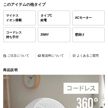
ら
このアイテムの他タイプ
探
す
マイナス
タイプC
ACモーター
イオン搭載
給電
イ
コードレス
2WAY
壁掛け
持ち手付
ン
テ
リ
ア
ご注文について
配送料について
よくあるご質問
テ
イ
商品説明
ス
ト
か
ら
探
す