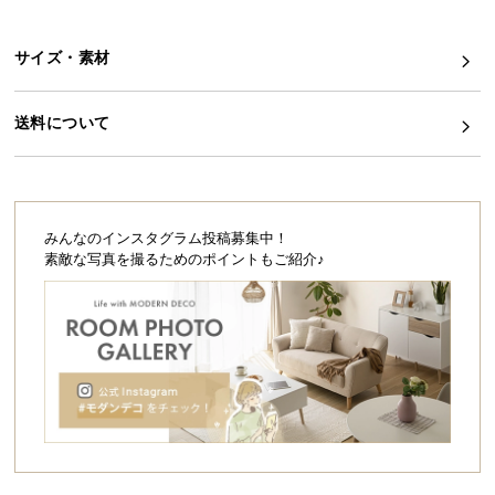
シ
ョ
ッ
サイズ・素材
ピ
ン
送料について
グ
ガ
イ
ド
みんなのインスタグラム投稿募集中！
お
素敵な写真を撮るためのポイントもご紹介♪
支
払
い
に
つ
い
て
配