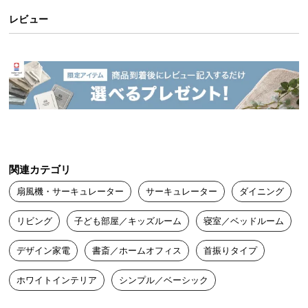
送
レビュー
料
に
つ
い
て
大
型
商
関連カテゴリ
品
の
扇風機・サーキュレーター
サーキュレーター
ダイニング
配
送
リビング
子ども部屋／キッズルーム
寝室／ベッドルーム
に
つ
デザイン家電
書斎／ホームオフィス
首振りタイプ
い
ホワイトインテリア
シンプル／ベーシック
て