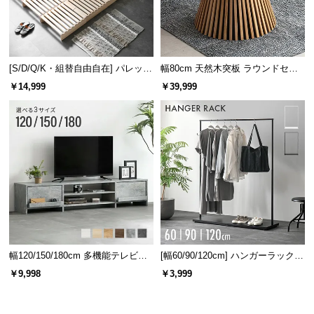
[S/D/Q/K・組替自由自在] パレット
幅80cm 天然木突板 ラウンドセン
ベッド 8/12/16枚セット
ターテーブル 美しい格子デザイン
￥14,999
￥39,999
幅120/150/180cm 多機能テレビボ
[幅60/90/120cm] ハンガーラック
ード 木目/石目調 オープン収納・
スチール 4段階高さ調節 サイドフ
￥9,998
￥3,999
引き出し収納付き
ック オープンラック シンプル