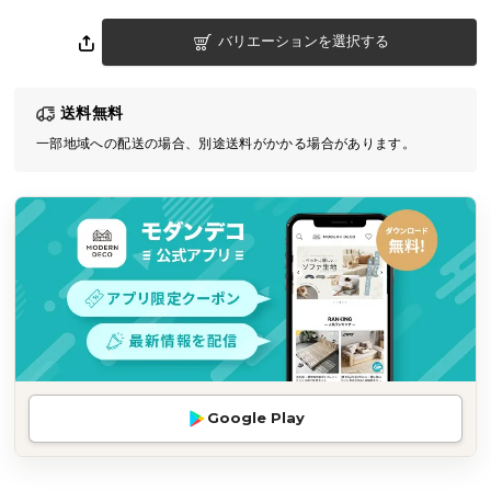
気
バリエーションを選択する
ア
イ
テ
送料無料
ム
一部地域への配送の場合、別途送料がかかる場合があります。
ラ
ン
キ
ン
グ
商
品
カ
テ
Google Play
ゴ
リ
か