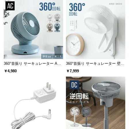
情
報
©
M
O
D
E
R
N
360°首振り サーキュレーター AC
360°首振り サーキュレーター 壁掛
D
モータータイプ
け式タイプ
E
￥4,980
￥7,999
C
O
C
o.,
L
t
d.
A