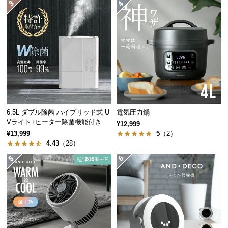
つ
い
て
開
梱
設
置
サ
6.5L ダブル除菌 ハイブリッド式 U
電気圧力鍋
ー
Vライト+ヒーター除菌機能付き
¥12,999
ビ
¥13,999
5
（2）
ス
4.43
（28）
に
つ
い
て
搬
入