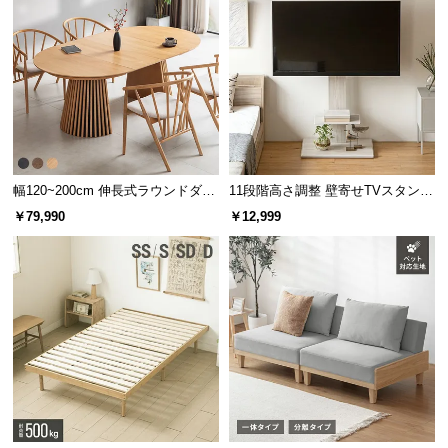
幅120~200cm 伸長式ラウンドダイ
11段階高さ調整 壁寄せTVスタンド
ニングテーブル 6人掛け 天然木突
キャスター付き 上下左右角度調節
￥79,990
￥12,999
板 美しい格子デザイン
機能