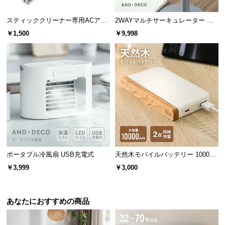
l
l
スティッククリーナー専用ACアダ
2WAYマルチサーキュレーター 前
プター
後ダブル送風
￥1,500
￥9,998
ポータブル冷風扇 USB充電式
天然木モバイルバッテリー 10000m
Ah USB-C/USB-A 2台同時充電対応
￥3,999
￥3,000
あなたにおすすめの商品