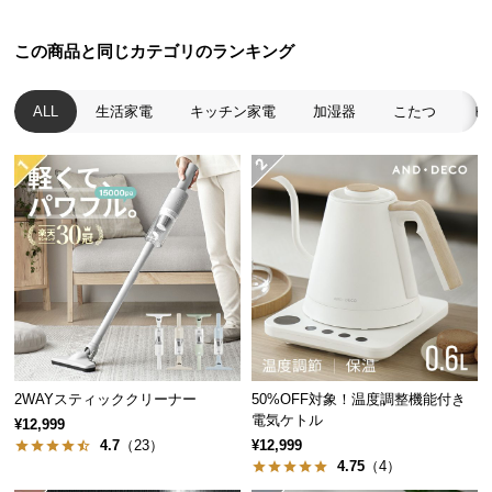
中
型
この商品と同じカテゴリのランキング
商
品
の
ALL
生活家電
キッチン家電
加湿器
こたつ
ヒ
配
送
に
つ
い
て
小
型
商
品
2WAYスティッククリーナー
50%OFF対象！温度調整機能付き
の
電気ケトル
¥12,999
配
4.7
（23）
¥12,999
送
4.75
（4）
に