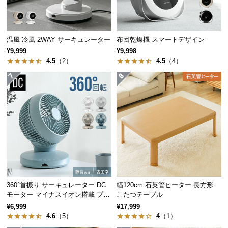
経
路
に
温風 冷風 2WAY サーキュレーター
布団乾燥機 スマートデザイン
つ
¥9,999
¥9,998
い
4.5
（2）
4.5
（4）
て
返
品・
キ
ャ
ン
セ
ル
に
つ
360°首振り サーキュレーター DC
幅120cm 石英管ヒーター 長方形
い
モーター マイナスイオン搭載 プレ
こたつテーブル
ミアムタイプ
て
¥6,999
¥17,999
4.6
（5）
4
（1）