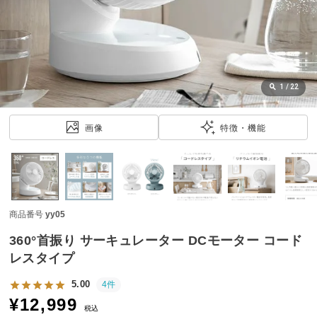
近
チ
ェ
ッ
ク
し
1
/
22
た
ア
画像
特徴・機能
イ
テ
ム
商品番号
yy05
特
集
360°首振り サーキュレーター DCモーター コード
一
レスタイプ
覧
5.00
4件
¥
12,999
税込
人