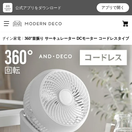
アプリで開く
公式アプリをダウンロード
ログイン
新規会員登録
デザイン家電
360°首振り サーキュレーター DCモーター コードレスタイプ
お
気
に
入
り
ア
イ
テ
ム
最