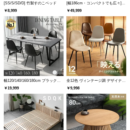
[SS/S/SD/D] 竹製すのこベッド
[幅186cm・コンパクトでも広々] 3
人掛けソファベッド リクライニン
￥8,999
￥49,999
グ 天然木フレーム 北欧
幅120/140/160/180cm ブラックフ
全12色 ヴィンテージ調 デザイナー
レーム ダイニング 大理石調 4人掛
ズシェルチェア
￥19,999
￥9,998
け