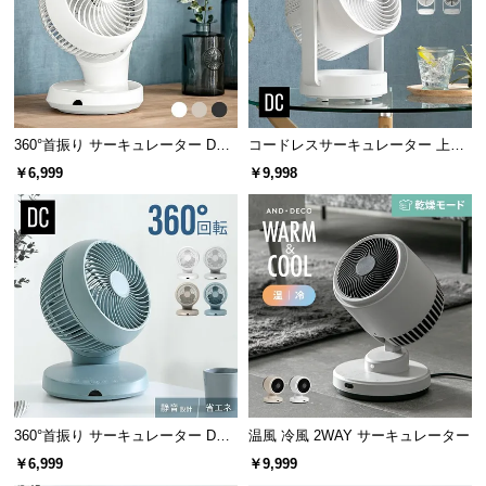
サ
ポ
ー
ト
360°首振り サーキュレーター DC
コードレスサーキュレーター 上下
モーター USB給電タイプ
左右首振り 持ち手付き
￥6,999
￥9,998
お
知
ら
せ
ブ
ロ
グ
360°首振り サーキュレーター DC
温風 冷風 2WAY サーキュレーター
モーター マイナスイオン搭載 プレ
企
￥6,999
￥9,999
ミアムタイプ
業