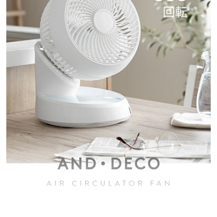
イ
ン
テ
リ
ア
コ
ー
デ
ィ
ネ
ー
ト
か
ら
探
す