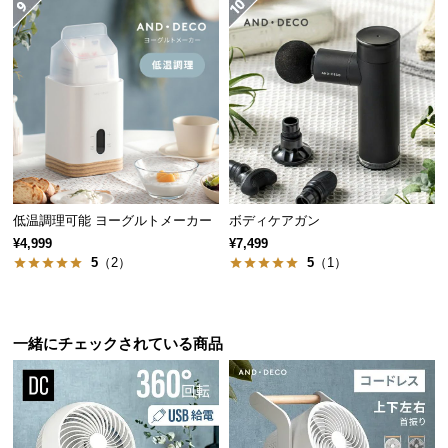
保
証
に
つ
い
て
会
員
規
低温調理可能 ヨーグルトメーカー
ボディケアガン
約
¥4,999
¥7,499
に
5
（2）
5
（1）
つ
い
て
一緒にチェックされている商品
お
客
様