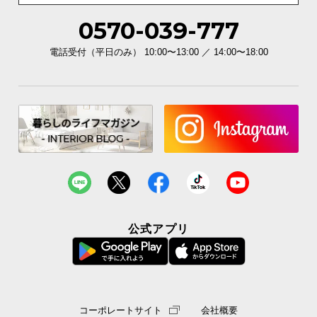
送
0570-039-777
料
に
電話受付（平日のみ） 10:00〜13:00 ／ 14:00〜18:00
つ
い
て
大
型
商
品
の
配
送
公式アプリ
に
つ
い
て
コーポレートサイト
会社概要