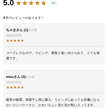
5.0
近
4件
チ
ェ
4
ッ
ク
し
ちゃま
1
非公開
た
2026/07/28
ア
イ
テ
コードレスなので、リビング、寝室と使い分けられて、とても快
ム
適です。
特
mizu
3
非公開
集
2024/12/12
一
覧
暖房の循環、部屋干し用に購入。リビングにあっても邪魔になら
ないコンパクトさと、かわいらしい見た目が気に入ってます。

人