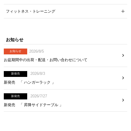
イ
フィットネス・トレーニング
ン
テ
リ
ア
お知らせ
コ
ー
2026/8/5
お知らせ
デ
お盆期間中の出荷・配送・お問い合わせについて
ィ
ネ
2026/8/3
新発売
ー
新発売 「 ハンガーラック 」
ト
か
2026/7/27
新発売
ら
探
新発売 「 昇降サイドテーブル 」
す