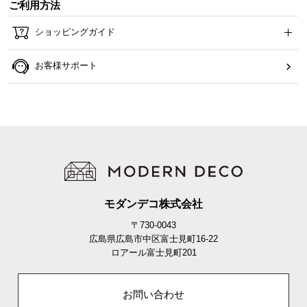
シ
ご利用方法
ョ
ショッピングガイド
ッ
ピ
ン
お客様サポート
グ
ガ
イ
ド
お
支
払
モダンデコ株式会社
い
に
〒730-0043
つ
広島県広島市中区富士見町16-22
ロアール富士見町201
い
て
お問い合わせ
配