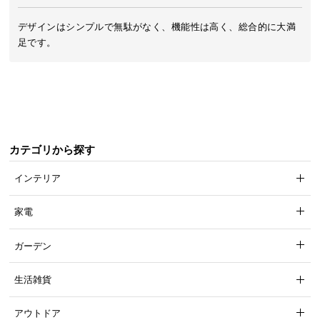
ら
探
デザインはシンプルで無駄がなく、機能性は高く、総合的に大満
足です。
す
イ
ン
テ
リ
カテゴリから探す
ア
テ
インテリア
イ
ス
家電
ト
か
ガーデン
ら
探
生活雑貨
す
アウトドア