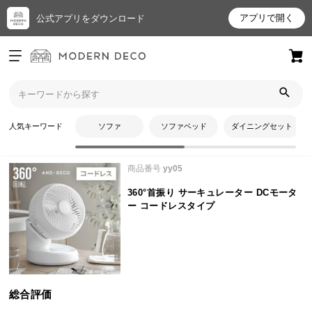
アプリで開く
公式アプリをダウンロード
ログイン
新規会員登録
トップ
扇風機・サーキュレーター
360°首振り サーキュレーター DCモーター コードレスタイプのレビ
お
ュー
人気キーワード
ソファ
ソファベッド
ダイニングセット
気
に
商品番号
yy05
入
り
360°首振り サーキュレーター DCモータ
ア
ー コードレスタイプ
イ
テ
ム
総合評価
最