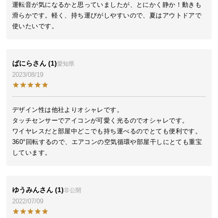
運転音が気になるかと思っていましたが、とにかく静か！動きも
気
滑らかです。軽く、持ち運びがしやすいので、夏はアウトドアで
ア
使いたいです。
イ
テ
ム
ばにら
1
愛知県
ラ
2023/08/19
ン
キ
ン
デザイン性は他社よりオシャレです。

グ
タッチセンサーでアイコンが可愛く光るのでオシャレです。

ワイヤレスだと部屋中どこでも持ち運べるのでとても便利です。

360°回転するので、エアコンの空気循環や部屋干しにとても重宝
商
しています。
品
カ
テ
ゆうみん
1
非公開
ゴ
2022/07/09
リ
か