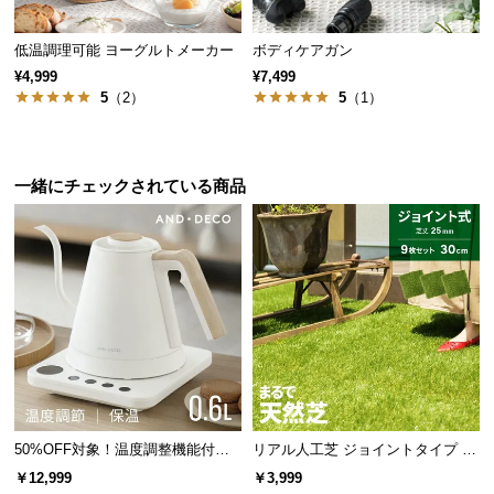
情
報
低温調理可能 ヨーグルトメーカー
ボディケアガン
©
¥4,999
¥7,499
M
5
（2）
5
（1）
O
D
E
一緒にチェックされている商品
R
N
D
E
C
O
C
o.,
L
t
d.
50%OFF対象！温度調整機能付き
リアル人工芝 ジョイントタイプ 30
電気ケトル
cm 9枚 芝丈25mm
A
￥12,999
￥3,999