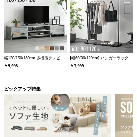
幅120/150/180cm 多機能テレビボ
[幅60/90/120cm] ハンガーラック
ード 木目/石目調 オープン収納・
スチール 4段階高さ調節 サイドフ
￥9,998
￥3,999
引き出し収納付き
ック オープンラック シンプル
ピックアップ特集