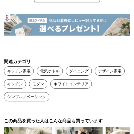
中
型
商
ヒビキ
2022/02/12
品
の
配
形が本当にオシャレで、価格的にも大満足です。

送
少量で沸かすと少しうるさいので満タンでのご使用をオススメし
に
ます。
つ
関連カテゴリ
い
キッチン家電
電気ケトル
ダイニング
デザイン家電
て
キッチン
モダン
ホワイトインテリア
小
型
シンプル／ベーシック
商
品
の
配
この商品を買った人はこんな商品も買っています
送
に