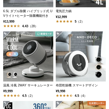
保
証
6.5L ダブル除菌 ハイブリッド式 U
電気圧力鍋
に
Vライト+ヒーター除菌機能付き
¥12,999
つ
¥13,999
5
（2）
い
4.43
（28）
て
会
員
規
約
に
つ
い
て
温風 冷風 2WAY サーキュレーター
布団乾燥機 スマートデザイン
¥9,999
¥9,998
4.5
（2）
4.5
（4）
お
客
様