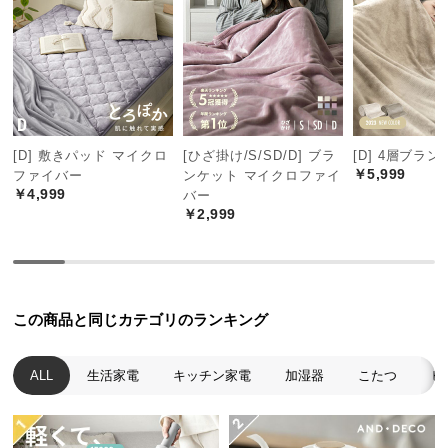
つ
い
て
開
梱
[D] 敷きパッド マイクロ
[ひざ掛け/S/SD/D] ブラ
[D] 4層ブラ
設
￥5,999
ファイバー
ンケット マイクロファイ
置
￥4,999
バー
サ
￥2,999
ー
ビ
ス
に
この商品と同じカテゴリのランキング
つ
い
て
ALL
生活家電
キッチン家電
加湿器
こたつ
ヒ
搬
入