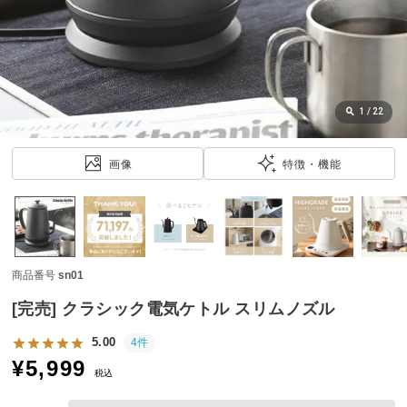
近
チ
ェ
ッ
ク
し
1
/
22
た
ア
画像
特徴・機能
イ
テ
ム
商品番号
sn01
特
集
[完売] クラシック電気ケトル スリムノズル
一
覧
5.00
4件
¥
5,999
税込
人