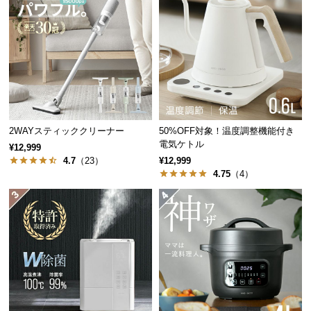
経
路
に
つ
い
て
返
2WAYスティッククリーナー
50%OFF対象！温度調整機能付き
品・
電気ケトル
¥12,999
キ
4.7
（23）
¥12,999
ャ
4.75
（4）
ン
セ
ル
に
つ
い
て