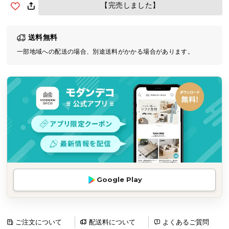
【完売しました】
気
ア
イ
送料無料
テ
一部地域への配送の場合、別途送料がかかる場合があります。
ム
ラ
ン
キ
ン
グ
商
品
カ
Google Play
テ
ゴ
リ
ご注文について
配送料について
よくあるご質問
か