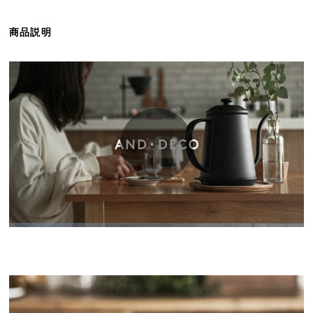
ら
探
商品説明
す
イ
ン
テ
リ
ア
テ
イ
ス
ト
か
ら
探
す