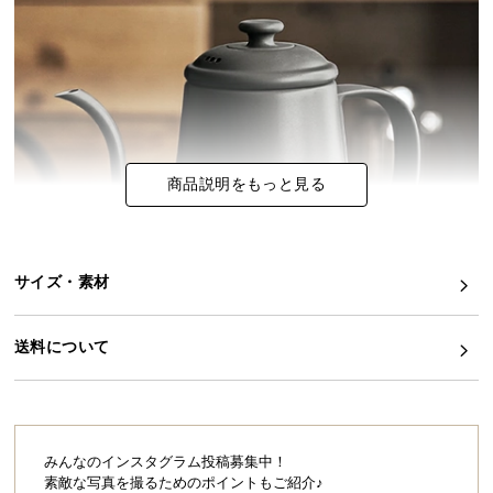
イ
ン
テ
リ
ア
コ
商品説明をもっと見る
ー
デ
ィ
ネ
サイズ・素材
ー
ト
か
送料について
ら
探
す
みんなのインスタグラム投稿募集中！
素敵な写真を撮るためのポイントもご紹介♪