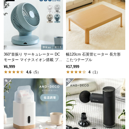
サ
ポ
ー
ト
お
知
360°首振り サーキュレーター DC
幅120cm 石英管ヒーター 長方形
ら
モーター マイナスイオン搭載 プレ
こたつテーブル
ミアムタイプ
せ
¥6,999
¥17,999
4.6
（5）
4
（1）
ブ
ロ
グ
企
業