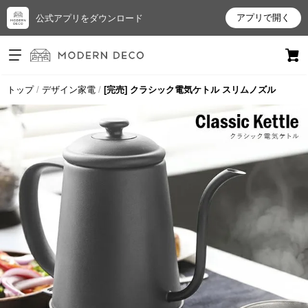
アプリで開く
公式アプリをダウンロード
ログイン
新規会員登録
トップ
デザイン家電
[完売] クラシック電気ケトル スリムノズル
お
気
に
入
り
ア
イ
テ
ム
最