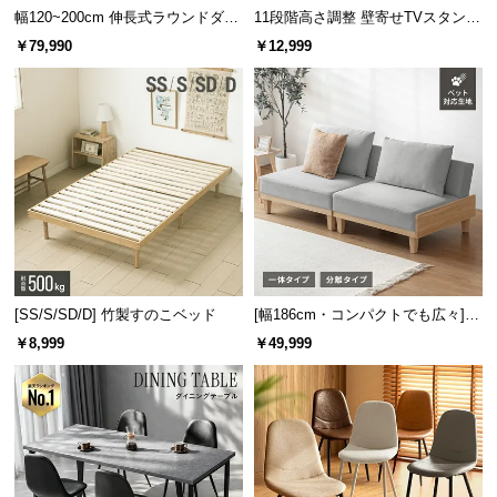
幅120~200cm 伸長式ラウンドダイ
11段階高さ調整 壁寄せTVスタンド
ニングテーブル 6人掛け 天然木突
キャスター付き 上下左右角度調節
￥79,990
￥12,999
板 美しい格子デザイン
機能
[SS/S/SD/D] 竹製すのこベッド
[幅186cm・コンパクトでも広々] 3
人掛けソファベッド リクライニン
￥8,999
￥49,999
グ 天然木フレーム 北欧