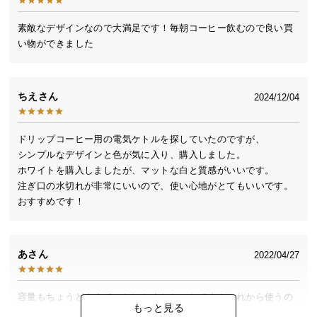
送
料
素敵なデザインなので大満足です！毎朝コーヒー飲むので良い買
い物ができました
に
つ
い
て
ちえ
2024/12/04
大
ドリップコーヒー用の電気ケトルを探していたのですが、

型
シンプルなデザインと色が気に入り、購入しました。

商
ホワイトを購入しましたが、マットな白と質感がいいです。

品
注ぎ口の水切れが非常にいいので、使い心地がとてもいいです。

の
配
送
に
あ
2022/04/27
つ
い
て
容量もちょうどよくて、とにかくおしゃれです！これから使うの
もっと見る
がたのしみです。