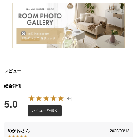
シ
ョ
ッ
ピ
ン
グ
ガ
イ
ド
レビュー
お
支
払
総合評価
い
4件
に
5.0
つ
レビューを書く
い
て
めがね
2025/09/18
配